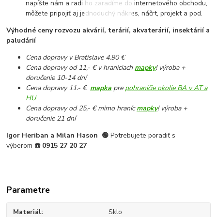
napíšte nám a radi ho zaradíme do internetového obchodu,
môžete pripojiť aj jednoduchý nákres, náčrt, projekt a pod.
Výhodné ceny rozvozu akvárií, terárií, akvaterárií, insektárií a
paludárií
Cena dopravy v Bratislave 4.90 €
Cena dopravy od 11,- € v hraniciach
mapky
! výroba +
doručenie 10-14 dní
Cena dopravy 11.- €
mapka
pre
pohraničie okolie BA v AT a
HU
Cena dopravy od 25,- € mimo hraníc
mapky
! výroba +
doručenie 21 dní
Igor Heriban a Milan Hason
🟢
Potrebujete poradiť s
výberom
☎️
0915 27 20 27
Parametre
Materiál
Sklo