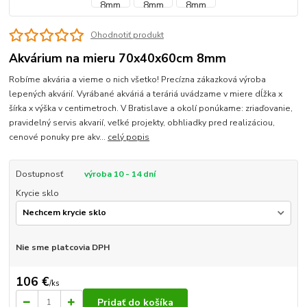
Ohodnotiť produkt
Akvárium na mieru 70x40x60cm 8mm
Robíme akvária a vieme o nich všetko! Precízna zákazková výroba
lepených akvárií. Vyrábané akváriá a teráriá uvádzame v miere dĺžka x
šírka x výška v centimetroch. V Bratislave a okolí ponúkame: zriaďovanie,
pravidelný servis akvarií, veľké projekty, obhliadky pred realizáciou,
cenové ponuky pre akv...
celý popis
Dostupnosť
výroba 10 - 14 dní
Krycie sklo
Nie sme platcovia DPH
106 €
/
ks
Pridať do košíka