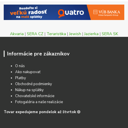
Akvaria
|
SERA CZ
|
Teraristika
|
Jewish
|
Jazierka
|
SERA SK
Informácie pre zákazníkov
O nás
Ako nakupovať
Platby
Obchodné podmienky
Nákup na splátky
Chovateľské informácie
Fotogaléria a naše realizácie
Tovar expedujeme pondelok až štvrtok
🟢