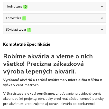
Hodnotenie
0
Komentáre
0
Súvisiaci tovar
4
Kompletné špecifikácie
Robíme akvária a vieme o nich
všetko!
Precízna zákazková
výroba lepených akvárií.
Vyrábané akváriá a teráriá uvádzame v miere dĺžka x šírka x
výška v centimetroch.
V Bratislave a okolí ponúkame:
zriaďovanie, pravidelný servis
akvarií, veľké projekty, obhliadky pred realizáciou, cenové ponuky
pre akvárium, zrealizujeme aj opravu akvária po konkurencii.