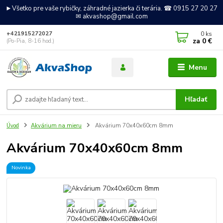
►Všetko pre vaše rybičky, záhradné jazierka či terária. ☎ 0915 27 20 27
✉ akvashop@gmail.com
0
ks
+421915272027
za
0 €
(Po-Pia, 8-16 hod.)
Menu
Hľadať
Úvod
Akvárium na mieru
Akvárium 70x40x60cm 8mm
Akvárium 70x40x60cm 8mm
Novinka