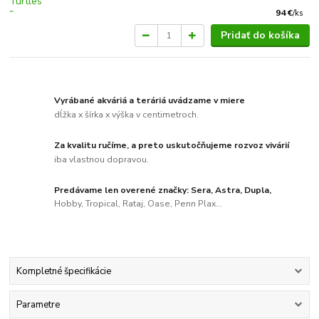
94 €
/
ks
Pridať do košíka
Vyrábané akváriá a teráriá uvádzame v miere
dĺžka x šírka x výška v centimetroch.
Za kvalitu ručíme, a preto uskutočňujeme rozvoz vivárií
iba vlastnou dopravou.
Predávame len overené značky: Sera, Astra, Dupla,
Hobby, Tropical, Rataj, Oase, Penn Plax...
Kompletné špecifikácie
Parametre