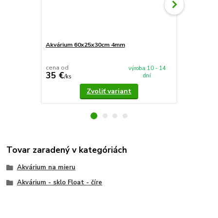
Akvárium 60x25x30cm 4mm
Akvárium 5
cena od
cena od
výroba 10 - 14
35 €
37,90 €
dní
/
ks
/
k
Zvoliť variant
Tovar zaradený v kategóriách
Akvárium na mieru
Akvárium - sklo Float - číre