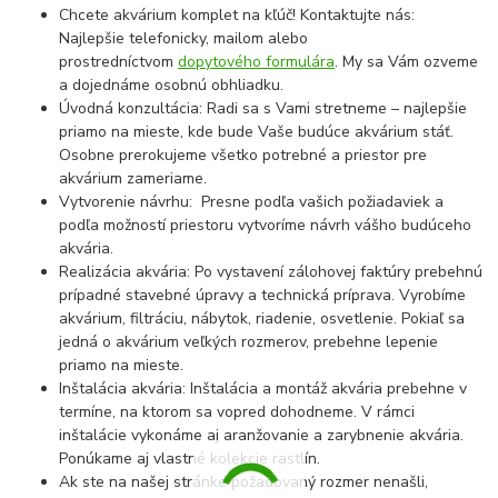
Chcete akvárium komplet na kľúč! Kontaktujte nás:
Najlepšie telefonicky, mailom alebo
prostredníctvom
dopytového formulára
. My sa Vám ozveme
a dojednáme osobnú obhliadku.
Úvodná konzultácia: Radi sa s Vami stretneme – najlepšie
priamo na mieste, kde bude Vaše budúce akvárium stáť.
Osobne prerokujeme všetko potrebné a priestor pre
akvárium zameriame.
Vytvorenie návrhu: Presne podľa vašich požiadaviek a
podľa možností priestoru vytvoríme návrh vášho budúceho
akvária.
Realizácia akvária: Po vystavení zálohovej faktúry prebehnú
prípadné stavebné úpravy a technická príprava. Vyrobíme
akvárium, filtráciu, nábytok, riadenie, osvetlenie. Pokiaľ sa
jedná o akvárium veľkých rozmerov, prebehne lepenie
priamo na mieste.
Inštalácia akvária: Inštalácia a montáž akvária prebehne v
termíne, na ktorom sa vopred dohodneme. V rámci
inštalácie vykonáme aj aranžovanie a zarybnenie akvária.
Ponúkame aj vlastné kolekcie rastlín.
Ak ste na našej stránke požadovaný rozmer nenašli,