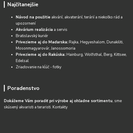
Najčítanejšie
Návod na použitie
akvárií, akvaterárií, terárií a niekoľko rád a
upozornení
Akvárium realizácia
a servis
Bratislavský kuriér
Privezieme aj do Maďarska:
Rajka, Hegyeshalom, Dunakiliti,
Mosonmagyarovár, Janossomoria
Privezieme aj do Rakúska:
Hainburg, Wolfsthal, Berg, Kittsee,
Edelsal
Zriaďovanie na kĺúč - fotky
Poradenstvo
Dokážeme Vám poradiť pri výrobe aj ohľadne sortimentu
, sme
skúsený akvaristi a teraristi.
Kontakty