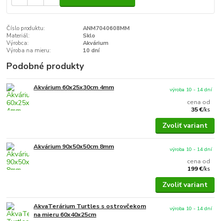
Číslo produktu:
ANM7040608MM
Materiál:
Sklo
Výrobca:
Akvárium
Výroba na mieru:
10 dní
Podobné produkty
Akvárium 60x25x30cm 4mm
výroba 10 - 14 dní
cena od
35 €
/
ks
Zvoliť variant
Akvárium 90x50x50cm 8mm
výroba 10 - 14 dní
cena od
199 €
/
ks
Zvoliť variant
AkvaTerárium Turtles s ostrovčekom
výroba 10 - 14 dní
na mieru 60x40x25cm