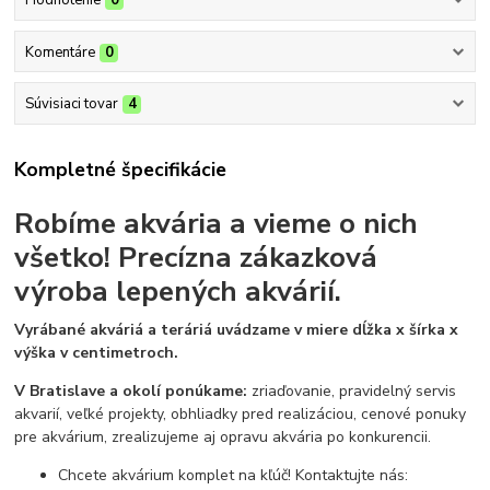
Hodnotenie
0
Komentáre
0
Súvisiaci tovar
4
Kompletné špecifikácie
Robíme akvária a vieme o nich
všetko!
Precízna zákazková
výroba lepených akvárií.
Vyrábané akváriá a teráriá uvádzame v miere dĺžka x šírka x
výška v centimetroch.
V Bratislave a okolí ponúkame:
zriaďovanie, pravidelný servis
akvarií, veľké projekty, obhliadky pred realizáciou, cenové ponuky
pre akvárium, zrealizujeme aj opravu akvária po konkurencii.
Chcete akvárium komplet na kľúč! Kontaktujte nás: