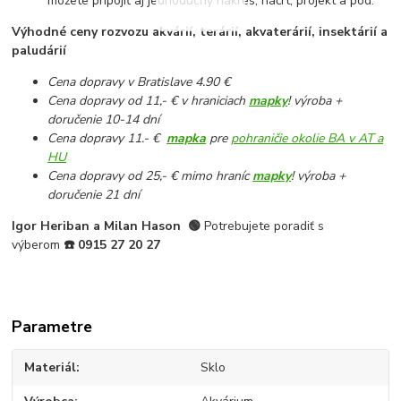
môžete pripojiť aj jednoduchý nákres, náčrt, projekt a pod.
Výhodné ceny rozvozu akvárií, terárií, akvaterárií, insektárií a
paludárií
Cena dopravy v Bratislave 4.90 €
Cena dopravy od 11,- € v hraniciach
mapky
! výroba +
doručenie 10-14 dní
Cena dopravy 11.- €
mapka
pre
pohraničie okolie BA v AT a
HU
Cena dopravy od 25,- € mimo hraníc
mapky
! výroba +
doručenie 21 dní
Igor Heriban a Milan Hason
🟢
Potrebujete poradiť s
výberom
☎️
0915 27 20 27
Parametre
Materiál
Sklo