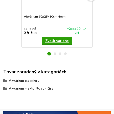
Akvárium 60x25x30cm 4mm
Akvárium 5
cena od
cena od
výroba 10 - 14
35 €
37,90 €
dní
/
ks
/
k
Zvoliť variant
Tovar zaradený v kategóriách
Akvárium na mieru
Akvárium - sklo Float - číre