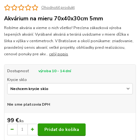
Ohodnotiť produkt
Akvárium na mieru 70x40x30cm 5mm
Robíme akvária a vieme o nich všetko! Precízna zákazková výroba
lepených akvárií. Vyrábané akváriá a teráriá uvádzame v miere dĺžka x
šírka x výška v centimetroch. V Bratislave a okolí ponúkame: zriaďovanie,
pravidelný servis akvarií, veľké projekty, obhliadky pred realizáciou,
cenové ponuky pre akv...
celý popis
Dostupnosť
výroba 10 - 14 dní
Krycie sklo
Nie sme platcovia DPH
99 €
/
ks
Pridať do košíka