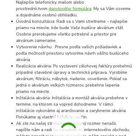
Najlepšie telefonicky, mailom alebo
prostredníctvom
dopytového formulára
. My sa Vám ozveme
a dojednáme osobnú obhliadku.
Úvodná konzultácia: Radi sa s Vami stretneme – najlepšie
priamo na mieste, kde bude Vaše budúce akvárium stáť.
Osobne prerokujeme všetko potrebné a priestor pre
akvárium zameriame.
Vytvorenie návrhu: Presne podľa vašich požiadaviek a
podľa možností priestoru vytvoríme návrh vášho budúceho
akvária.
Realizácia akvária: Po vystavení zálohovej faktúry prebehnú
prípadné stavebné úpravy a technická príprava. Vyrobíme
akvárium, filtráciu, nábytok, riadenie, osvetlenie. Pokiaľ sa
jedná o akvárium veľkých rozmerov, prebehne lepenie
priamo na mieste.
Inštalácia akvária: Inštalácia a montáž akvária prebehne v
termíne, na ktorom sa vopred dohodneme. V rámci
inštalácie vykonáme aj aranžovanie a zarybnenie akvária.
Ponúkame aj vlastné kolekcie rastlín.
Ak ste na našej stránke požadovaný rozmer nenašli,
napíšte nám a radi ho zaradíme do internetového obchodu,