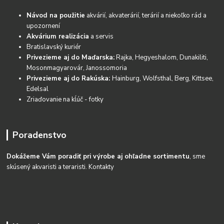
Návod na použitie
akvárií, akvaterárií, terárií a niekoľko rád a
upozornení
Akvárium realizácia
a servis
Bratislavský kuriér
Privezieme aj do Maďarska:
Rajka, Hegyeshalom, Dunakiliti,
Mosonmagyarovár, Janossomoria
Privezieme aj do Rakúska:
Hainburg, Wolfsthal, Berg, Kittsee,
Edelsal
Zriaďovanie na kĺúč - fotky
Poradenstvo
Dokážeme Vám poradiť pri výrobe aj ohľadne sortimentu
, sme
skúsený akvaristi a teraristi.
Kontakty