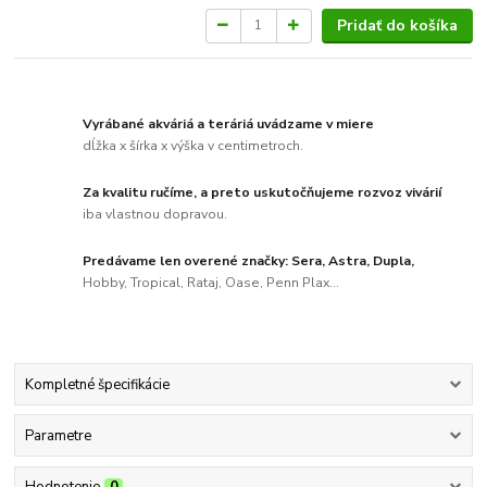
Pridať do košíka
Vyrábané akváriá a teráriá uvádzame v miere
dĺžka x šírka x výška v centimetroch.
Za kvalitu ručíme, a preto uskutočňujeme rozvoz vivárií
iba vlastnou dopravou.
Predávame len overené značky: Sera, Astra, Dupla,
Hobby, Tropical, Rataj, Oase, Penn Plax...
Kompletné špecifikácie
Parametre