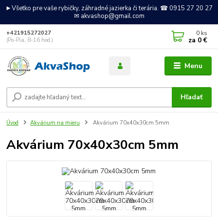
►Všetko pre vaše rybičky, záhradné jazierka či terária. ☎ 0915 27 20 27
✉ akvashop@gmail.com
0
ks
+421915272027
za
0 €
(Po-Pia, 8-16 hod.)
Menu
Hľadať
Úvod
Akvárium na mieru
Akvárium 70x40x30cm 5mm
Akvárium 70x40x30cm 5mm