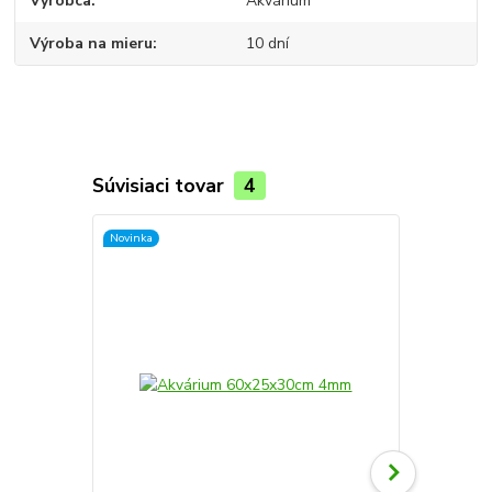
Výrobca
Akvárium
Výroba na mieru
10 dní
Súvisiaci tovar
4
Novinka
Novinka