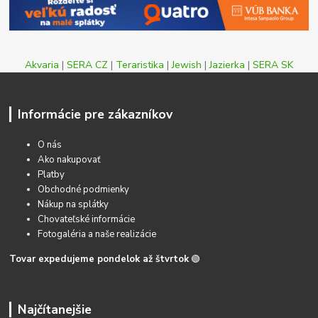
Akvaria
|
SERA CZ
|
Teraristika
|
Jewish
|
Jazierka
|
SERA SK
Informácie pre zákazníkov
O nás
Ako nakupovať
Platby
Obchodné podmienky
Nákup na splátky
Chovateľské informácie
Fotogaléria a naše realizácie
Tovar expedujeme pondelok až štvrtok
🟢
Najčítanejšie