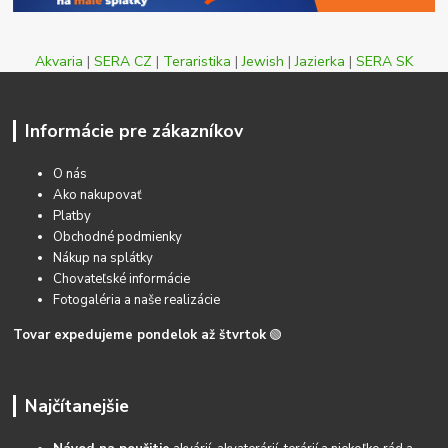
Akvaria
|
SERA CZ
|
Teraristika
|
Jewish
|
Jazierka
|
SERA SK
Informácie pre zákazníkov
O nás
Ako nakupovať
Platby
Obchodné podmienky
Nákup na splátky
Chovateľské informácie
Fotogaléria a naše realizácie
Tovar expedujeme pondelok až štvrtok
🟢
Najčítanejšie