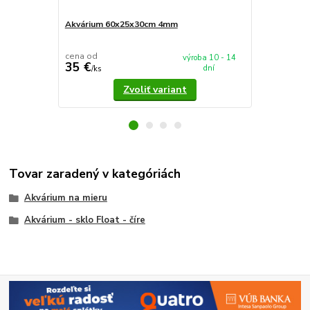
Akvárium 60x25x30cm 4mm
Akvárium 5
cena od
cena od
výroba 10 - 14
35 €
37,90 €
dní
/
ks
/
k
Zvoliť variant
Tovar zaradený v kategóriách
Akvárium na mieru
Akvárium - sklo Float - číre