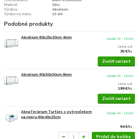
Číslo produktu:
ANM7030405MM
Materiál:
Sklo
Výrobca:
Akvárium
Výroba na mieru:
10 dní
Podobné produkty
Akvárium 60x25x30cm 4mm
výroba 10 - 14 dní
cena od
35 €
/
ks
Zvoliť variant
Akvárium 90x50x50cm 8mm
výroba 10 - 14 dní
cena od
199 €
/
ks
Zvoliť variant
AkvaTerárium Turtles s ostrovčekom
výroba 10 - 14 dní
na mieru 60x40x25cm
94 €
/
ks
Pridať do košíka