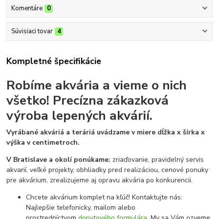
Komentáre
0
Súvisiaci tovar
4
Kompletné špecifikácie
Robíme akvária a vieme o nich
všetko!
Precízna zákazková
výroba lepených akvárií.
Vyrábané akváriá a teráriá uvádzame v miere dĺžka x šírka x
výška v centimetroch.
V Bratislave a okolí ponúkame:
zriaďovanie, pravidelný servis
akvarií, veľké projekty, obhliadky pred realizáciou, cenové ponuky
pre akvárium, zrealizujeme aj opravu akvária po konkurencii.
Chcete akvárium komplet na kľúč! Kontaktujte nás:
Najlepšie telefonicky, mailom alebo
prostredníctvom
dopytového formulára
. My sa Vám ozveme