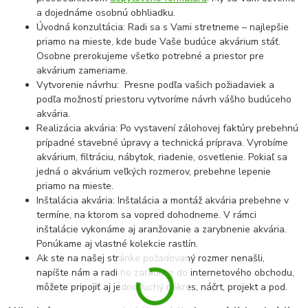
a dojednáme osobnú obhliadku.
Úvodná konzultácia: Radi sa s Vami stretneme – najlepšie
priamo na mieste, kde bude Vaše budúce akvárium stáť.
Osobne prerokujeme všetko potrebné a priestor pre
akvárium zameriame.
Vytvorenie návrhu: Presne podľa vašich požiadaviek a
podľa možností priestoru vytvoríme návrh vášho budúceho
akvária.
Realizácia akvária: Po vystavení zálohovej faktúry prebehnú
prípadné stavebné úpravy a technická príprava. Vyrobíme
akvárium, filtráciu, nábytok, riadenie, osvetlenie. Pokiaľ sa
jedná o akvárium veľkých rozmerov, prebehne lepenie
priamo na mieste.
Inštalácia akvária: Inštalácia a montáž akvária prebehne v
termíne, na ktorom sa vopred dohodneme. V rámci
inštalácie vykonáme aj aranžovanie a zarybnenie akvária.
Ponúkame aj vlastné kolekcie rastlín.
Ak ste na našej stránke požadovaný rozmer nenašli,
napíšte nám a radi ho zaradíme do internetového obchodu,
môžete pripojiť aj jednoduchý nákres, náčrt, projekt a pod.