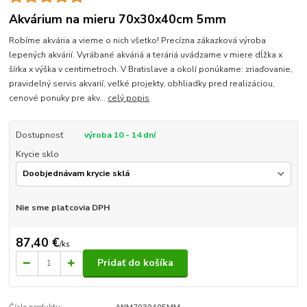
Akvárium na mieru 70x30x40cm 5mm
Robíme akvária a vieme o nich všetko! Precízna zákazková výroba
lepených akvárií. Vyrábané akváriá a teráriá uvádzame v miere dĺžka x
šírka x výška v centimetroch. V Bratislave a okolí ponúkame: zriaďovanie,
pravidelný servis akvarií, veľké projekty, obhliadky pred realizáciou,
cenové ponuky pre akv...
celý popis
Dostupnosť
výroba 10 - 14 dní
Krycie sklo
Nie sme platcovia DPH
87,40 €
/
ks
Pridať do košíka