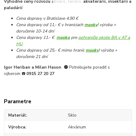
Výhodné ceny rozvozu akvárií, terárií, akvaterárií, insektárií a
paludárií
Cena dopravy v Bratislave 4.90 €
Cena dopravy od 11,- € v hraniciach
mapky
! výroba +
doručenie 10-14 dní
Cena dopravy 11.- €
mapka
pre
pohraničie okolie BA v AT a
HU
Cena dopravy od 25,- € mimo hraníc
mapky
! výroba +
doručenie 21 dní
Igor Heriban a Milan Hason
🟢
Potrebujete poradiť s
výberom
☎️
0915 27 20 27
Parametre
Materiál
Sklo
Výrobca
Akvárium