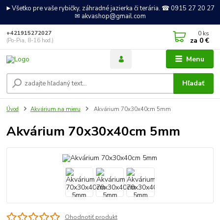
►Všetko pre vaše rybičky, záhradné jazierka či terária. ☎ 0915 27 20 27
✉ akvashop@gmail.com
0
ks
+421915272027
za
0 €
(Po-Pia, 8-16 hod.)
Menu
Hľadať
Úvod
Akvárium na mieru
Akvárium 70x30x40cm 5mm
Akvárium 70x30x40cm 5mm
Ohodnotiť produkt