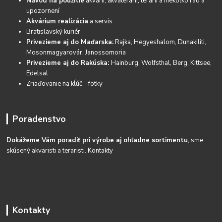
Návod na použitie
akvárií, akvaterárií, terárií a niekoľko rád a
upozornení
Akvárium realizácia
a servis
Bratislavský kuriér
Privezieme aj do Maďarska:
Rajka, Hegyeshalom, Dunakiliti,
Mosonmagyarovár, Janossomoria
Privezieme aj do Rakúska:
Hainburg, Wolfsthal, Berg, Kittsee,
Edelsal
Zriaďovanie na kĺúč - fotky
Poradenstvo
Dokážeme Vám poradiť pri výrobe aj ohľadne sortimentu
, sme
skúsený akvaristi a teraristi.
Kontakty
Kontakty