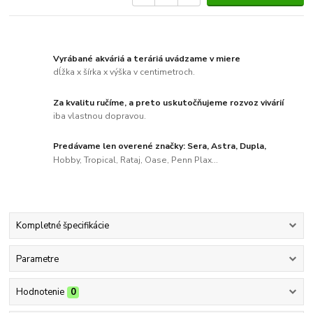
Vyrábané akváriá a teráriá uvádzame v miere
dĺžka x šírka x výška v centimetroch.
Za kvalitu ručíme, a preto uskutočňujeme rozvoz vivárií
iba vlastnou dopravou.
Predávame len overené značky: Sera, Astra, Dupla,
Hobby, Tropical, Rataj, Oase, Penn Plax...
Kompletné špecifikácie
Parametre
Hodnotenie
0