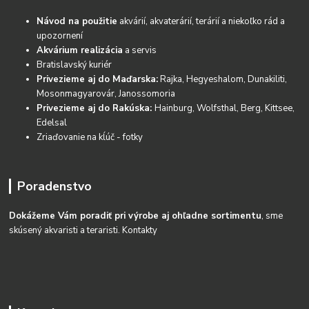
Návod na použitie
akvárií, akvaterárií, terárií a niekoľko rád a
upozornení
Akvárium realizácia
a servis
Bratislavský kuriér
Privezieme aj do Maďarska:
Rajka, Hegyeshalom, Dunakiliti,
Mosonmagyarovár, Janossomoria
Privezieme aj do Rakúska:
Hainburg, Wolfsthal, Berg, Kittsee,
Edelsal
Zriaďovanie na kĺúč - fotky
Poradenstvo
Dokážeme Vám poradiť pri výrobe aj ohľadne sortimentu
, sme
skúsený akvaristi a teraristi.
Kontakty