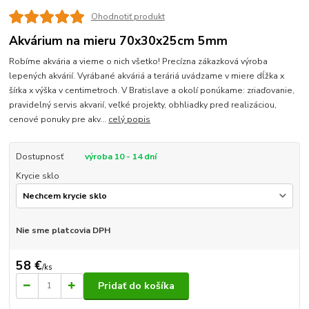
Ohodnotiť produkt
Akvárium na mieru 70x30x25cm 5mm
Robíme akvária a vieme o nich všetko! Precízna zákazková výroba
lepených akvárií. Vyrábané akváriá a teráriá uvádzame v miere dĺžka x
šírka x výška v centimetroch. V Bratislave a okolí ponúkame: zriaďovanie,
pravidelný servis akvarií, veľké projekty, obhliadky pred realizáciou,
cenové ponuky pre akv...
celý popis
Dostupnosť
výroba 10 - 14 dní
Krycie sklo
Nie sme platcovia DPH
58 €
/
ks
Pridať do košíka