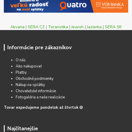
Akvaria
|
SERA CZ
|
Teraristika
|
Jewish
|
Jazierka
|
SERA SK
Informácie pre zákazníkov
O nás
Ako nakupovať
Platby
Obchodné podmienky
Nákup na splátky
Chovateľské informácie
Fotogaléria a naše realizácie
Tovar expedujeme pondelok až štvrtok
🟢
Najčítanejšie