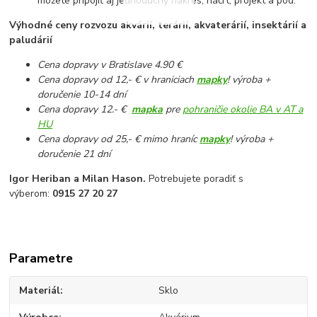
môžete pripojiť aj jednoduchý nákres, náčrt, projekt a pod.
Výhodné ceny rozvozu akvárií, terárií, akvaterárií, insektárií a
paludárií
Cena dopravy v Bratislave 4.90 €
Cena dopravy od 12,- € v hraniciach
mapky
! výroba +
doručenie 10-14 dní
Cena dopravy 12.- €
mapka
pre
pohraničie okolie BA v AT a
HU
Cena dopravy od 25,- € mimo hraníc
mapky
! výroba +
doručenie 21 dní
Igor Heriban a Milan Hason.
Potrebujete poradiť s
výberom:
0915 27 20 27
Parametre
Materiál
Sklo