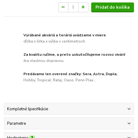
Pridať do košíka
Vyrábané akváriá a teráriá uvádzame v miere
dĺžka x šírka x výška v centimetroch.
Za kvalitu ručíme, a preto uskutočňujeme rozvoz vivárií
iba vlastnou dopravou.
Predávame len overené značky: Sera, Astra, Dupla,
Hobby, Tropical, Rataj, Oase, Penn Plax...
Kompletné špecifikácie
Parametre