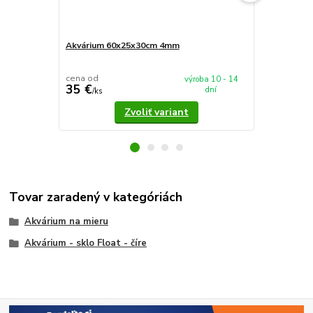
Akvárium 60x25x30cm 4mm
Akvárium 5
cena od
cena od
výroba 10 - 14
35 €
37,90 €
dní
/
ks
/
k
Zvoliť variant
Tovar zaradený v kategóriách
Akvárium na mieru
Akvárium - sklo Float - číre