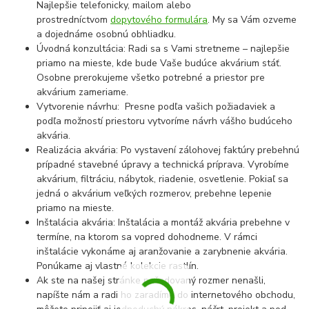
Najlepšie telefonicky, mailom alebo
prostredníctvom
dopytového formulára
. My sa Vám ozveme
a dojednáme osobnú obhliadku.
Úvodná konzultácia: Radi sa s Vami stretneme – najlepšie
priamo na mieste, kde bude Vaše budúce akvárium stáť.
Osobne prerokujeme všetko potrebné a priestor pre
akvárium zameriame.
Vytvorenie návrhu: Presne podľa vašich požiadaviek a
podľa možností priestoru vytvoríme návrh vášho budúceho
akvária.
Realizácia akvária: Po vystavení zálohovej faktúry prebehnú
prípadné stavebné úpravy a technická príprava. Vyrobíme
akvárium, filtráciu, nábytok, riadenie, osvetlenie. Pokiaľ sa
jedná o akvárium veľkých rozmerov, prebehne lepenie
priamo na mieste.
Inštalácia akvária: Inštalácia a montáž akvária prebehne v
termíne, na ktorom sa vopred dohodneme. V rámci
inštalácie vykonáme aj aranžovanie a zarybnenie akvária.
Ponúkame aj vlastné kolekcie rastlín.
Ak ste na našej stránke požadovaný rozmer nenašli,
napíšte nám a radi ho zaradíme do internetového obchodu,