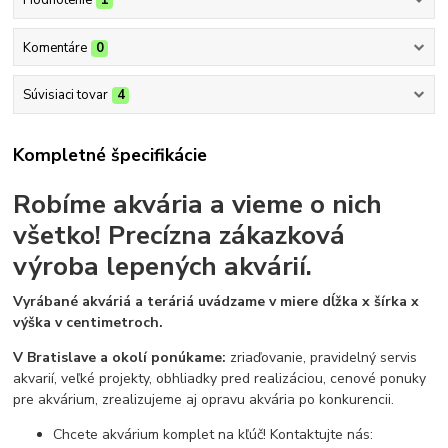
Hodnotenie
1
Komentáre
0
Súvisiaci tovar
4
Kompletné špecifikácie
Robíme akvária a vieme o nich
všetko!
Precízna zákazková
výroba lepených akvárií.
Vyrábané akváriá a teráriá uvádzame v miere dĺžka x šírka x
výška v centimetroch.
V Bratislave a okolí ponúkame:
zriaďovanie, pravidelný servis
akvarií, veľké projekty, obhliadky pred realizáciou, cenové ponuky
pre akvárium, zrealizujeme aj opravu akvária po konkurencii.
Chcete akvárium komplet na kľúč! Kontaktujte nás: