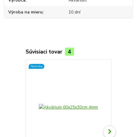
Výrobca
Akvárium
Výroba na mieru
10 dní
Súvisiaci tovar
4
Novinka
Novinka