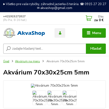
►Všetko pre vaše rybičky, záhradné jazierka či terária. ☎ 0915 27 20 27
✉ akvashop@gmail.com
0
ks
+421915272027
za
0 €
(Po-Pia, 8-16 hod.)
Menu
Hľadať
Úvod
Akvárium na mieru
Akvárium 70x30x25cm 5mm
Akvárium 70x30x25cm 5mm