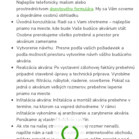
Najlepšie telefonicky, mailom alebo
prostredníctvom
dopytového formulára
. My sa Vám ozveme
a dojednáme osobnú obhliadku.
Úvodná konzultácia: Radi sa s Vami stretneme – najlepšie
priamo na mieste, kde bude Vaše budúce akvárium stáť.
Osobne prerokujeme všetko potrebné a priestor pre
akvárium zameriame.
Vytvorenie návrhu: Presne podľa vašich požiadaviek a
podľa možností priestoru vytvoríme návrh vášho budúceho
akvária.
Realizácia akvária: Po vystavení zálohovej faktúry prebehnú
prípadné stavebné úpravy a technická príprava. Vyrobíme
akvárium, filtráciu, nábytok, riadenie, osvetlenie. Pokiaľ sa
jedná o akvárium veľkých rozmerov, prebehne lepenie
priamo na mieste.
Inštalácia akvária: Inštalácia a montáž akvária prebehne v
termíne, na ktorom sa vopred dohodneme. V rámci
inštalácie vykonáme aj aranžovanie a zarybnenie akvária.
Ponúkame aj vlastné kolekcie rastlín.
Ak ste na našej stránke požadovaný rozmer nenašli,
napíšte nám a radi ho zaradíme do internetového obchodu,