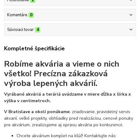
Hodnotenie
1
Komentáre
0
Súvisiaci tovar
4
Kompletné špecifikácie
Robíme akvária a vieme o nich
všetko!
Precízna zákazková
výroba lepených akvárií.
Vyrábané akváriá a teráriá uvádzame v miere dĺžka x šírka x
výška v centimetroch.
V Bratislave a okolí ponúkame:
zriaďovanie, pravidelný servis
akvarií, veľké projekty, obhliadky pred realizáciou, cenové ponuky
pre akvárium, zrealizujeme aj opravu akvária po konkurencii.
Chcete akvárium komplet na kľúč! Kontaktujte nás: