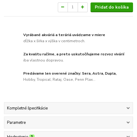
Pridať do košíka
Vyrábané akváriá a teráriá uvádzame v miere
dĺžka x šírka x výška v centimetroch.
Za kvalitu ručíme, a preto uskutočňujeme rozvoz vivárií
iba vlastnou dopravou.
Predávame len overené značky: Sera, Astra, Dupla,
Hobby, Tropical, Rataj, Oase, Penn Plax...
Kompletné špecifikácie
Parametre