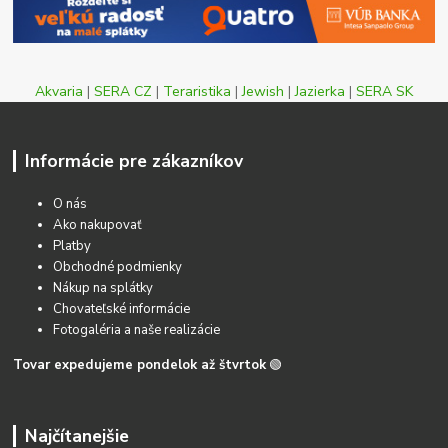
Akvaria
|
SERA CZ
|
Teraristika
|
Jewish
|
Jazierka
|
SERA SK
Informácie pre zákazníkov
O nás
Ako nakupovať
Platby
Obchodné podmienky
Nákup na splátky
Chovateľské informácie
Fotogaléria a naše realizácie
Tovar expedujeme pondelok až štvrtok
🟢
Najčítanejšie