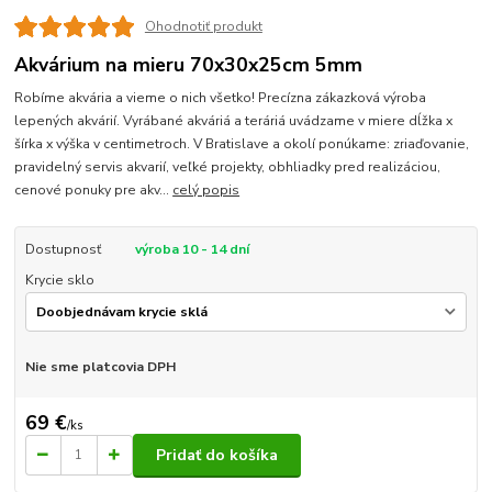
Ohodnotiť produkt
Akvárium na mieru 70x30x25cm 5mm
Robíme akvária a vieme o nich všetko! Precízna zákazková výroba
lepených akvárií. Vyrábané akváriá a teráriá uvádzame v miere dĺžka x
šírka x výška v centimetroch. V Bratislave a okolí ponúkame: zriaďovanie,
pravidelný servis akvarií, veľké projekty, obhliadky pred realizáciou,
cenové ponuky pre akv...
celý popis
Dostupnosť
výroba 10 - 14 dní
Krycie sklo
Nie sme platcovia DPH
69 €
/
ks
Pridať do košíka