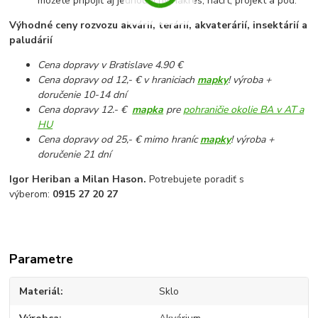
môžete pripojiť aj jednoduchý nákres, náčrt, projekt a pod.
Výhodné ceny rozvozu akvárií, terárií, akvaterárií, insektárií a
paludárií
Cena dopravy v Bratislave 4.90 €
Cena dopravy od 12,- € v hraniciach
mapky
! výroba +
doručenie 10-14 dní
Cena dopravy 12.- €
mapka
pre
pohraničie okolie BA v AT a
HU
Cena dopravy od 25,- € mimo hraníc
mapky
! výroba +
doručenie 21 dní
Igor Heriban a Milan Hason.
Potrebujete poradiť s
výberom:
0915 27 20 27
Parametre
Materiál
Sklo