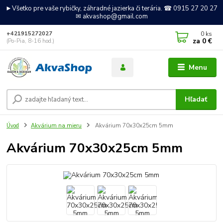
►Všetko pre vaše rybičky, záhradné jazierka či terária. ☎ 0915 27 20 27
✉ akvashop@gmail.com
0
ks
+421915272027
za
0 €
(Po-Pia, 8-16 hod.)
Menu
Hľadať
Úvod
Akvárium na mieru
Akvárium 70x30x25cm 5mm
Akvárium 70x30x25cm 5mm