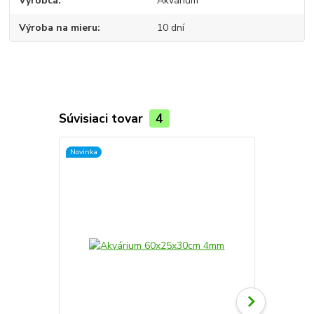
Výrobca
Akvárium
Výroba na mieru
10 dní
Súvisiaci tovar
4
Novinka
Novinka