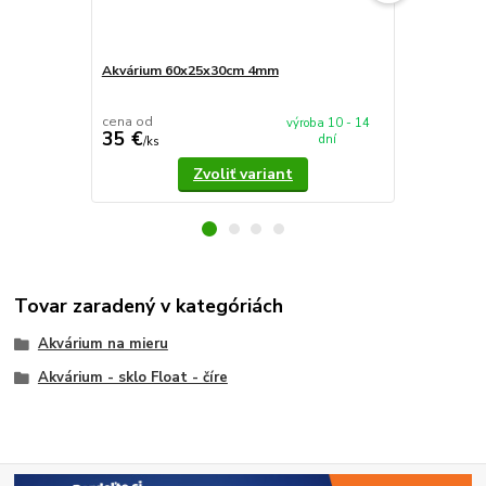
Akvárium 60x25x30cm 4mm
Akvárium 5
cena od
cena od
výroba 10 - 14
35 €
37,90 €
dní
/
ks
/
k
Zvoliť variant
Tovar zaradený v kategóriách
Akvárium na mieru
Akvárium - sklo Float - číre