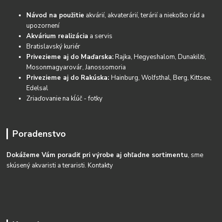
Návod na použitie
akvárií, akvaterárií, terárií a niekoľko rád a
upozornení
Akvárium realizácia
a servis
Bratislavský kuriér
Privezieme aj do Maďarska:
Rajka, Hegyeshalom, Dunakiliti,
Mosonmagyarovár, Janossomoria
Privezieme aj do Rakúska:
Hainburg, Wolfsthal, Berg, Kittsee,
Edelsal
Zriaďovanie na kĺúč - fotky
Poradenstvo
Dokážeme Vám poradiť pri výrobe aj ohľadne sortimentu
, sme
skúsený akvaristi a teraristi.
Kontakty