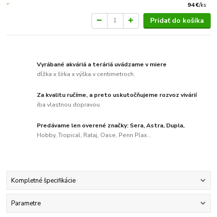
94 €
/
ks
Pridať do košíka
Vyrábané akváriá a teráriá uvádzame v miere
dĺžka x šírka x výška v centimetroch.
Za kvalitu ručíme, a preto uskutočňujeme rozvoz vivárií
iba vlastnou dopravou.
Predávame len overené značky: Sera, Astra, Dupla,
Hobby, Tropical, Rataj, Oase, Penn Plax...
Kompletné špecifikácie
Parametre