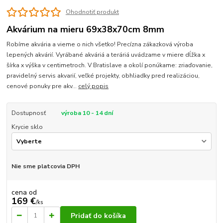
Ohodnotiť produkt
Akvárium na mieru 69x38x70cm 8mm
Robíme akvária a vieme o nich všetko! Precízna zákazková výroba
lepených akvárií. Vyrábané akváriá a teráriá uvádzame v miere dĺžka x
šírka x výška v centimetroch. V Bratislave a okolí ponúkame: zriaďovanie,
pravidelný servis akvarií, veľké projekty, obhliadky pred realizáciou,
cenové ponuky pre akv...
celý popis
Dostupnosť
výroba 10 - 14 dní
Krycie sklo
Nie sme platcovia DPH
cena od
169 €
/
ks
Pridať do košíka