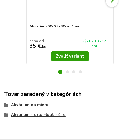
Akvárium 60x25x30cm 4mm
Akvárium 5
cena od
cena od
výroba 10 - 14
35 €
37,90 €
dní
/
ks
/
k
Zvoliť variant
Tovar zaradený v kategóriách
Akvárium na mieru
Akvárium - sklo Float - číre