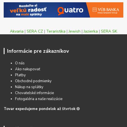
Akvaria
|
SERA CZ
|
Teraristika
|
Jewish
|
Jazierka
|
SERA SK
Informácie pre zákazníkov
O nás
Ako nakupovať
Platby
Obchodné podmienky
Nákup na splátky
Chovateľské informácie
Fotogaléria a naše realizácie
Tovar expedujeme pondelok až štvrtok
🟢