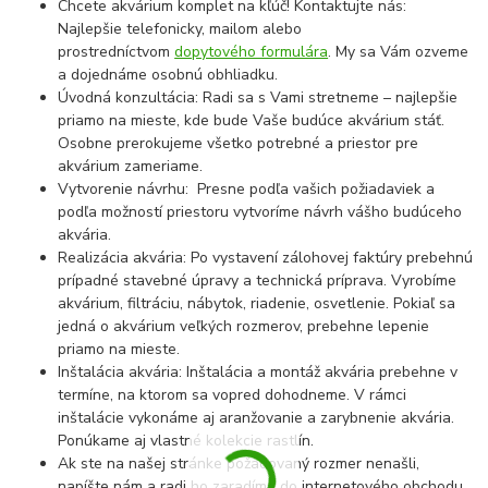
Chcete akvárium komplet na kľúč! Kontaktujte nás:
Najlepšie telefonicky, mailom alebo
prostredníctvom
dopytového formulára
. My sa Vám ozveme
a dojednáme osobnú obhliadku.
Úvodná konzultácia: Radi sa s Vami stretneme – najlepšie
priamo na mieste, kde bude Vaše budúce akvárium stáť.
Osobne prerokujeme všetko potrebné a priestor pre
akvárium zameriame.
Vytvorenie návrhu: Presne podľa vašich požiadaviek a
podľa možností priestoru vytvoríme návrh vášho budúceho
akvária.
Realizácia akvária: Po vystavení zálohovej faktúry prebehnú
prípadné stavebné úpravy a technická príprava. Vyrobíme
akvárium, filtráciu, nábytok, riadenie, osvetlenie. Pokiaľ sa
jedná o akvárium veľkých rozmerov, prebehne lepenie
priamo na mieste.
Inštalácia akvária: Inštalácia a montáž akvária prebehne v
termíne, na ktorom sa vopred dohodneme. V rámci
inštalácie vykonáme aj aranžovanie a zarybnenie akvária.
Ponúkame aj vlastné kolekcie rastlín.
Ak ste na našej stránke požadovaný rozmer nenašli,
napíšte nám a radi ho zaradíme do internetového obchodu,