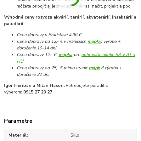
môžete pripojiť aj jednoduchý nákres, náčrt, projekt a pod.
Výhodné ceny rozvozu akvárií, terárií, akvaterárií, insektárií a
paludárií
Cena dopravy v Bratislave 4.90 €
Cena dopravy od 12,- € v hraniciach
mapky
! výroba +
doručenie 10-14 dní
Cena dopravy 12.- €
mapka
pre
pohraničie okolie BA v AT a
HU
Cena dopravy od 25,- € mimo hraníc
mapky
! výroba +
doručenie 21 dní
Igor Heriban a Milan Hason
.
Potrebujete poradiť s
výberom:
0915 27 20 27
Parametre
Materiál
Sklo