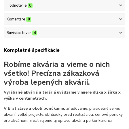
Hodnotenie
0
Komentáre
0
Súvisiaci tovar
4
Kompletné špecifikácie
Robíme akvária a vieme o nich
všetko!
Precízna zákazková
výroba lepených akvárií.
Vyrábané akváriá a teráriá uvádzame v miere dĺžka x šírka x
výška v centimetroch.
V Bratislave a okolí ponúkame:
zriaďovanie, pravidelný servis
akvarií, veľké projekty, obhliadky pred realizáciou, cenové ponuky
pre akvárium, zrealizujeme aj opravu akvária po konkurencii.