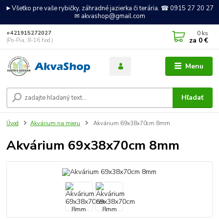
►Všetko pre vaše rybičky, záhradné jazierka či terária. ☎ 0915 27 20 27
✉ akvashop@gmail.com
0
ks
+421915272027
za
0 €
(Po-Pia, 8-16 hod.)
Menu
Hľadať
Úvod
Akvárium na mieru
Akvárium 69x38x70cm 8mm
Akvárium 69x38x70cm 8mm