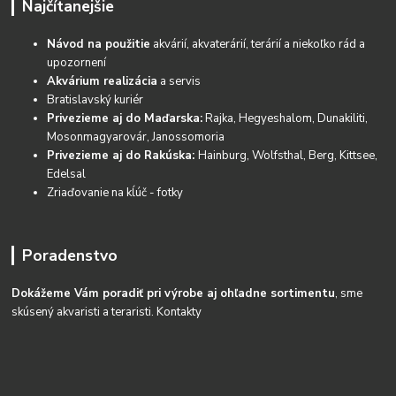
Najčítanejšie
Návod na použitie
akvárií, akvaterárií, terárií a niekoľko rád a
upozornení
Akvárium realizácia
a servis
Bratislavský kuriér
Privezieme aj do Maďarska:
Rajka, Hegyeshalom, Dunakiliti,
Mosonmagyarovár, Janossomoria
Privezieme aj do Rakúska:
Hainburg, Wolfsthal, Berg, Kittsee,
Edelsal
Zriaďovanie na kĺúč - fotky
Poradenstvo
Dokážeme Vám poradiť pri výrobe aj ohľadne sortimentu
, sme
skúsený akvaristi a teraristi.
Kontakty