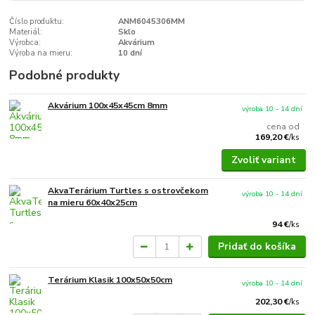
Číslo produktu:
ANM6045306MM
Materiál:
Sklo
Výrobca:
Akvárium
Výroba na mieru:
10 dní
Podobné produkty
Akvárium 100x45x45cm 8mm
výroba 10 - 14 dní
cena od
169,20 €
/
ks
Zvoliť variant
AkvaTerárium Turtles s ostrovčekom
výroba 10 - 14 dní
na mieru 60x40x25cm
94 €
/
ks
Pridať do košíka
Terárium Klasik 100x50x50cm
výroba 10 - 14 dní
202,30 €
/
ks