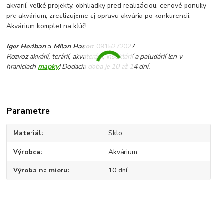
akvarií, veľké projekty, obhliadky pred realizáciou, cenové ponuky
pre akvárium, zrealizujeme aj opravu akvária po konkurencii.
Akvárium komplet na kľúč!
Igor Heriban
a
Milan Hason
: 0915272027
Rozvoz akvárií, terárií, akvaterárií, insektárií a paludárií len v
hraniciach
mapky
! Dodacia doba je 10 až 14 dní.
Parametre
Materiál
Sklo
Výrobca
Akvárium
Výroba na mieru
10 dní