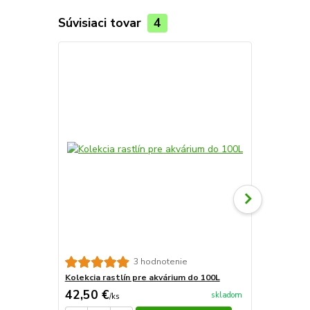
Súvisiaci tovar
4
TOP produkt
Novinka
Sera aquata
3 hodnotenie
Kolekcia rastlín pre akvárium do 100L
42,50 €
16,79 €
skladom
/
ks
/
k