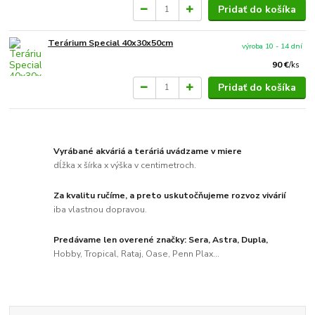
Pridať do košíka
Terárium Special 40x30x50cm
výroba 10 - 14 dní
90 €
/
ks
Pridať do košíka
Vyrábané akváriá a teráriá uvádzame v miere
dĺžka x šírka x výška v centimetroch.
Za kvalitu ručíme, a preto uskutočňujeme rozvoz vivárií
iba vlastnou dopravou.
Predávame len overené značky: Sera, Astra, Dupla,
Hobby, Tropical, Rataj, Oase, Penn Plax...