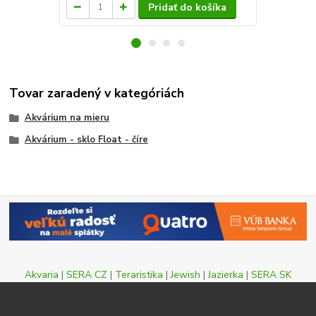
Pridať do košíka
Tovar zaradený v kategóriách
Akvárium na mieru
Akvárium - sklo Float - číre
Akvaria
|
SERA CZ
|
Teraristika
|
Jewish
|
Jazierka
|
SERA SK