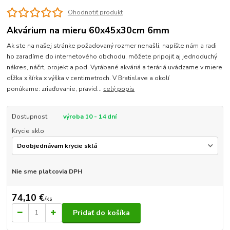
Ohodnotiť produkt
Akvárium na mieru 60x45x30cm 6mm
Ak ste na našej stránke požadovaný rozmer nenašli, napíšte nám a radi
ho zaradíme do internetového obchodu, môžete pripojiť aj jednoduchý
nákres, náčrt, projekt a pod. Vyrábané akváriá a teráriá uvádzame v miere
dĺžka x šírka x výška v centimetroch. V Bratislave a okolí
ponúkame: zriaďovanie, pravid...
celý popis
Dostupnosť
výroba 10 - 14 dní
Krycie sklo
Nie sme platcovia DPH
74,10 €
/
ks
Pridať do košíka