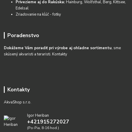
Privezieme aj do Rakúska:
Hainburg, Wolfsthal, Berg, Kittsee,
Edelsal
Zriaďovanie na kĺúč - fotky
Poradenstvo
Dokážeme Vám poradiť pri výrobe aj ohľadne sortimentu
, sme
skúsený akvaristi a teraristi.
Kontakty
Kontakty
AkvaShop s.r.o.
Igor Heriban
+421915272027
(Po-Pia, 8-16 hod.)