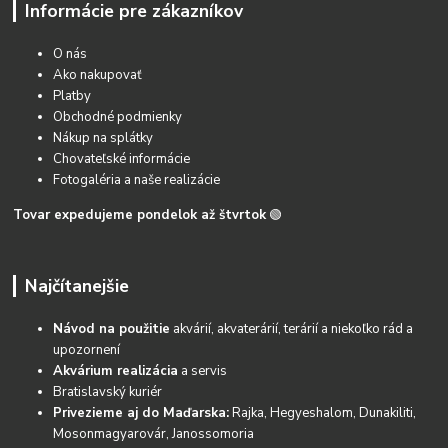
Informácie pre zákazníkov
O nás
Ako nakupovať
Platby
Obchodné podmienky
Nákup na splátky
Chovateľské informácie
Fotogaléria a naše realizácie
Tovar expedujeme pondelok až štvrtok
🟢
Najčítanejšie
Návod na použitie
akvárií, akvaterárií, terárií a niekoľko rád a
upozornení
Akvárium realizácia
a servis
Bratislavský kuriér
Privezieme aj do Maďarska:
Rajka, Hegyeshalom, Dunakiliti,
Mosonmagyarovár, Janossomoria