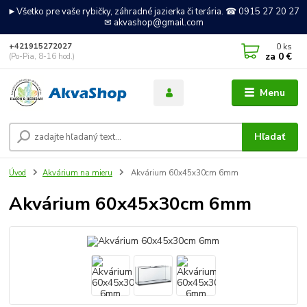
►Všetko pre vaše rybičky, záhradné jazierka či terária. ☎ 0915 27 20 27
✉ akvashop@gmail.com
0
ks
+421915272027
za
0 €
(Po-Pia, 8-16 hod.)
Menu
Hľadať
Úvod
Akvárium na mieru
Akvárium 60x45x30cm 6mm
Akvárium 60x45x30cm 6mm