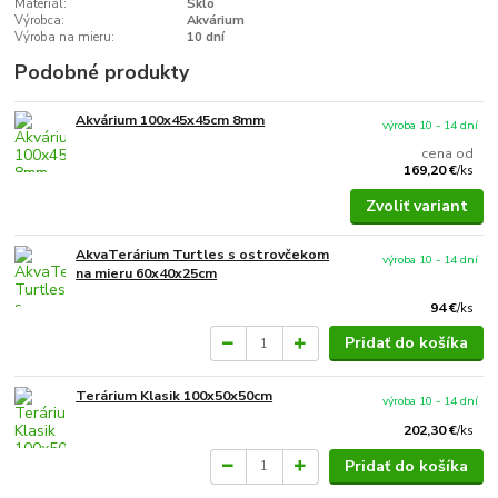
Materiál:
Sklo
Výrobca:
Akvárium
Výroba na mieru:
10 dní
Podobné produkty
Akvárium 100x45x45cm 8mm
výroba 10 - 14 dní
cena od
169,20 €
/
ks
Zvoliť variant
AkvaTerárium Turtles s ostrovčekom
výroba 10 - 14 dní
na mieru 60x40x25cm
94 €
/
ks
Pridať do košíka
Terárium Klasik 100x50x50cm
výroba 10 - 14 dní
202,30 €
/
ks
Pridať do košíka