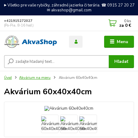
►Všetko pre vaše rybičky, záhradné jazierka či terária. ☎ 0915 27 20 27
✉ akvashop@gmail.com
0
ks
+421915272027
za
0 €
(Po-Pia, 8-16 hod.)
Menu
Hľadať
Úvod
Akvárium na mieru
Akvárium 60x40x40cm
Akvárium 60x40x40cm