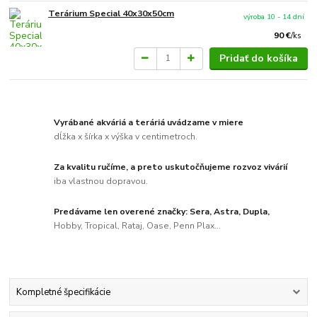
Terárium Special 40x30x50cm
výroba 10 - 14 dní
90 €
/
ks
Pridať do košíka
Vyrábané akváriá a teráriá uvádzame v miere
dĺžka x šírka x výška v centimetroch.
Za kvalitu ručíme, a preto uskutočňujeme rozvoz vivárií
iba vlastnou dopravou.
Predávame len overené značky: Sera, Astra, Dupla,
Hobby, Tropical, Rataj, Oase, Penn Plax...
Kompletné špecifikácie