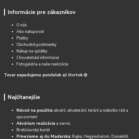
Informácie pre zákazníkov
O nás
Ako nakupovať
Platby
Obchodné podmienky
Nákup na splátky
Chovateľské informácie
Fotogaléria a naše realizácie
Tovar expedujeme pondelok až štvrtok
🟢
Najčítanejšie
Návod na použitie
akvárií, akvaterárií, terárií a niekoľko rád a
upozornení
Akvárium realizácia
a servis
Bratislavský kuriér
Privezieme aj do Maďarska:
Rajka, Hegyeshalom, Dunakiliti,