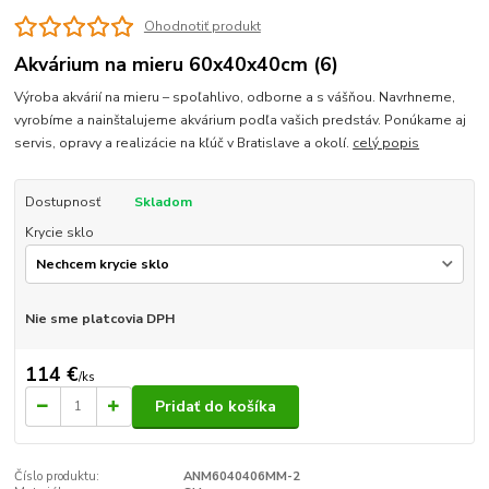
Ohodnotiť produkt
Akvárium na mieru 60x40x40cm (6)
Výroba akvárií na mieru – spoľahlivo, odborne a s vášňou. Navrhneme,
vyrobíme a nainštalujeme akvárium podľa vašich predstáv. Ponúkame aj
servis, opravy a realizácie na kľúč v Bratislave a okolí.
celý popis
Dostupnosť
Skladom
Krycie sklo
Nie sme platcovia DPH
114 €
/
ks
Pridať do košíka
Číslo produktu:
ANM6040406MM-2