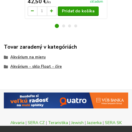
42,50 €
16,79 €
skladom
/
ks
/
k
Pridať do košíka
Tovar zaradený v kategóriách
Akvárium na mieru
Akvárium - sklo Float - číre
Akvaria
|
SERA CZ
|
Teraristika
|
Jewish
|
Jazierka
|
SERA SK