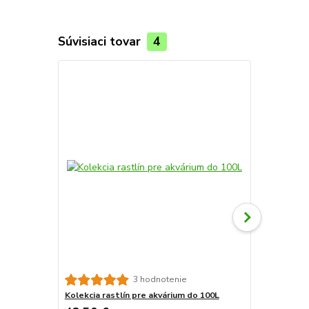
Súvisiaci tovar
4
TOP produkt
Novinka
Sera aquata
3 hodnotenie
Kolekcia rastlín pre akvárium do 100L