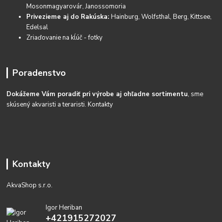
Mosonmagyarovár, Janossomoria
Privezieme aj do Rakúska:
Hainburg, Wolfsthal, Berg, Kittsee,
Edelsal
Zriaďovanie na kĺúč - fotky
Poradenstvo
Dokážeme Vám poradiť pri výrobe aj ohľadne sortimentu
, sme
skúsený akvaristi a teraristi.
Kontakty
Kontakty
AkvaShop s.r.o.
Igor Heriban
+421915272027