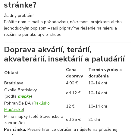
stránke?
Žiadny problém!
Pošlite nám e-mail s požiadavkou, nákresom, projektom alebo
jednoduchým popisom – radi pripravíme riešenie na mieru a
rozšírime ponuku aj v e-shope.
Doprava akvárií, terárií,
akvaterárií, insektárií a paludárií
Cena
Termín výroby a
Oblasť
dopravy
doručenia
Bratislava
4,90 €
10–14 dní
Okolie Bratislavy
od 12 €
10–14 dní
(podľa
mapky
)
Pohraničie BA (
Rakúsko,
12 €
10–14 dní
Maďarsko
)
Mimo mapky (celé Slovensko a
od 25 €
21 dní
zahraničie)
Poznámka:
Presné hranice doručenia nájdete na priloženej