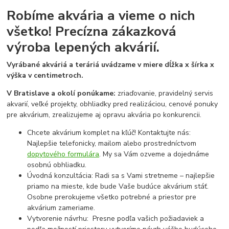
Robíme akvária a vieme o nich
všetko!
Precízna zákazková
výroba lepených akvárií.
Vyrábané akváriá a teráriá uvádzame v miere dĺžka x šírka x
výška v centimetroch.
V Bratislave a okolí ponúkame:
zriaďovanie, pravidelný servis
akvarií, veľké projekty, obhliadky pred realizáciou, cenové ponuky
pre akvárium, zrealizujeme aj opravu akvária po konkurencii.
Chcete akvárium komplet na kľúč! Kontaktujte nás:
Najlepšie telefonicky, mailom alebo prostredníctvom
dopytového formulára
. My sa Vám ozveme a dojednáme
osobnú obhliadku.
Úvodná konzultácia: Radi sa s Vami stretneme – najlepšie
priamo na mieste, kde bude Vaše budúce akvárium stáť.
Osobne prerokujeme všetko potrebné a priestor pre
akvárium zameriame.
Vytvorenie návrhu: Presne podľa vašich požiadaviek a