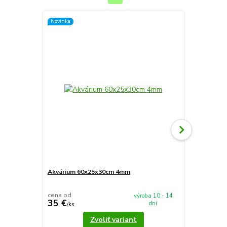
Novinka
Novinka
Akvárium 60x25x30cm 4mm
Akvárium 5
cena od
cena od
výroba 10 - 14
35 €
37,90 €
dní
/
ks
/
k
Zvoliť variant