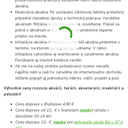
podľa možností priestoru vytvoríme návrh vášho budúceho
akvária.
Realizácia akvária: Po vystavení zálohovej faktúry prebehnú
prípadné stavebné úpravy a technická príprava. Vyrobíme
akvárium, filtráciu, nábytok, riadenie, osvetlenie. Pokiaľ sa
jedná o akvárium veľkých rozmerov, prebehne lepenie
priamo na mieste.
Inštalácia akvária: Inštalácia a montáž akvária prebehne v
termíne, na ktorom sa vopred dohodneme. V rámci
inštalácie vykonáme aj aranžovanie a zarybnenie akvária.
Ponúkame aj vlastné kolekcie rastlín.
Ak ste na našej stránke požadovaný rozmer nenašli,
napíšte nám a radi ho zaradíme do internetového obchodu,
môžete pripojiť aj jednoduchý nákres, náčrt, projekt a pod.
Výhodné ceny rozvozu akvárií, terárií, akvaterárií, insektárií a
paludárií
Cena dopravy v Bratislave 4.90 €
Cena dopravy od 12,- € v hraniciach
mapky
! výroba +
doručenie 10-14 dní
Cena dopravy 12.- €
mapka
pre
pohraničie okolie BA v AT a