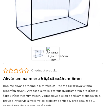
Ohodnotiť produkt
Akvárium na mieru 56,4x35x45cm 6mm
Robíme akvária a vieme o nich všetko! Precízna zákazková výroba
lepených akvárií. Vyrábané akváriá a teráriá uvádzame v miere dĺžka x
šírka x výška v centimetroch. V Bratislave a okolí ponúkame: zriaďovanie,
pravidelný servis akvarií, veľké projekty, obhliadky pred realizáciou,
cenové ponuky pre akv...
celý popis