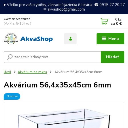
►Všetko pre vaše rybičky, záhradné jazierka či terária. ☎ 0915 27 20 27
✉ akvashop@gmail.com
0
ks
+421915272027
za
0 €
(Po-Pia, 8-16 hod.)
Menu
Hľadať
Úvod
Akvárium na mieru
Akvárium 56,4x35x45cm 6mm
Akvárium 56,4x35x45cm 6mm
Novinka