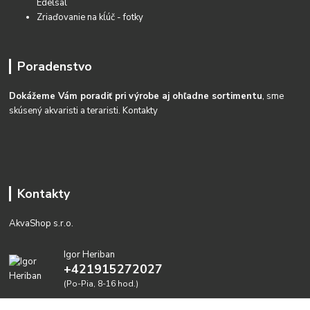
Edelsal
Zriaďovanie na kĺúč - fotky
Poradenstvo
Dokážeme Vám poradiť pri výrobe aj ohľadne sortimentu
, sme
skúsený akvaristi a teraristi.
Kontakty
Kontakty
AkvaShop s.r.o.
Igor Heriban
+421915272027
(Po-Pia, 8-16 hod.)
akvashop@gmail.com