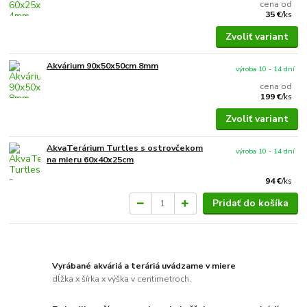
cena od
35 €
/
ks
Zvoliť variant
Akvárium 90x50x50cm 8mm
výroba 10 - 14 dní
cena od
199 €
/
ks
Zvoliť variant
AkvaTerárium Turtles s ostrovčekom
výroba 10 - 14 dní
na mieru 60x40x25cm
94 €
/
ks
Pridať do košíka
Vyrábané akváriá a teráriá uvádzame v miere
dĺžka x šírka x výška v centimetroch.