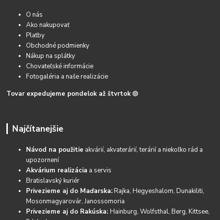
O nás
Ako nakupovať
Platby
Obchodné podmienky
Nákup na splátky
Chovateľské informácie
Fotogaléria a naše realizácie
Tovar expedujeme pondelok až štvrtok
🟢
Najčítanejšie
Návod na použitie
akvárií, akvaterárií, terárií a niekoľko rád a
upozornení
Akvárium realizácia
a servis
Bratislavský kuriér
Privezieme aj do Maďarska:
Rajka, Hegyeshalom, Dunakiliti,
Mosonmagyarovár, Janossomoria
Privezieme aj do Rakúska:
Hainburg, Wolfsthal, Berg, Kittsee,