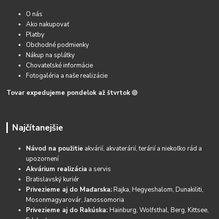
O nás
Ako nakupovať
Platby
Obchodné podmienky
Nákup na splátky
Chovateľské informácie
Fotogaléria a naše realizácie
Tovar expedujeme pondelok až štvrtok
🟢
Najčítanejšie
Návod na použitie
akvárií, akvaterárií, terárií a niekoľko rád a
upozornení
Akvárium realizácia
a servis
Bratislavský kuriér
Privezieme aj do Maďarska:
Rajka, Hegyeshalom, Dunakiliti,
Mosonmagyarovár, Janossomoria
Privezieme aj do Rakúska:
Hainburg, Wolfsthal, Berg, Kittsee,