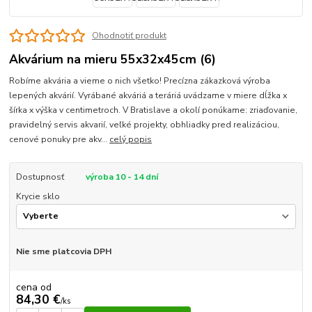
Ohodnotiť produkt
Akvárium na mieru 55x32x45cm (6)
Robíme akvária a vieme o nich všetko! Precízna zákazková výroba
lepených akvárií. Vyrábané akváriá a teráriá uvádzame v miere dĺžka x
šírka x výška v centimetroch. V Bratislave a okolí ponúkame: zriaďovanie,
pravidelný servis akvarií, veľké projekty, obhliadky pred realizáciou,
cenové ponuky pre akv...
celý popis
Dostupnosť
výroba 10 - 14 dní
Krycie sklo
Nie sme platcovia DPH
cena od
84,30 €
/
ks