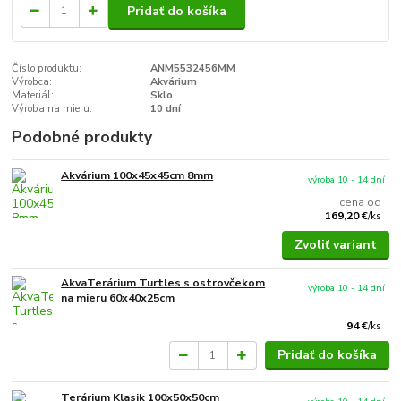
Pridať do košíka
Číslo produktu:
ANM5532456MM
Výrobca:
Akvárium
Materiál:
Sklo
Výroba na mieru:
10 dní
Podobné produkty
Akvárium 100x45x45cm 8mm
výroba 10 - 14 dní
cena od
169,20 €
/
ks
Zvoliť variant
AkvaTerárium Turtles s ostrovčekom
výroba 10 - 14 dní
na mieru 60x40x25cm
94 €
/
ks
Pridať do košíka
Terárium Klasik 100x50x50cm