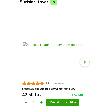
Súvisiaci tovar
5
TOP produkt
Novinka
Sera aquata
3 hodnotenie
Kolekcia rastlín pre akvárium do 100L
42,50 €
16,79 €
skladom
/
ks
/
k
Pridať do košíka