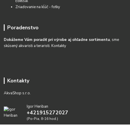
Edelsal
Zriaďovanie na kĺúč - fotky
Poradenstvo
Dokážeme Vám poradiť pri výrobe aj ohľadne sortimentu
, sme
skúsený akvaristi a teraristi.
Kontakty
Kontakty
AkvaShop s.r.o.
Igor Heriban
+421915272027
(Po-Pia, 8-16 hod.)
akvashop@gmail.com