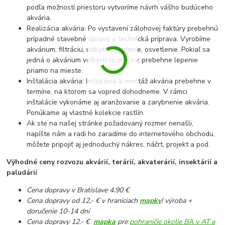
podľa možností priestoru vytvoríme návrh vášho budúceho
akvária.
Realizácia akvária: Po vystavení zálohovej faktúry prebehnú
prípadné stavebné úpravy a technická príprava. Vyrobíme
akvárium, filtráciu, nábytok, riadenie, osvetlenie. Pokiaľ sa
jedná o akvárium veľkých rozmerov, prebehne lepenie
priamo na mieste.
Inštalácia akvária: Inštalácia a montáž akvária prebehne v
termíne, na ktorom sa vopred dohodneme. V rámci
inštalácie vykonáme aj aranžovanie a zarybnenie akvária.
Ponúkame aj vlastné kolekcie rastlín.
Ak ste na našej stránke požadovaný rozmer nenašli,
napíšte nám a radi ho zaradíme do internetového obchodu,
môžete pripojiť aj jednoduchý nákres, náčrt, projekt a pod.
Výhodné ceny rozvozu akvárií, terárií, akvaterárií, insektárií a
paludárií
Cena dopravy v Bratislave 4.90 €
Cena dopravy od 12,- € v hraniciach
mapky
! výroba +
doručenie 10-14 dní
Cena dopravy 12.- €
mapka
pre
pohraničie okolie BA v AT a