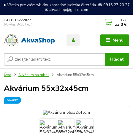
►Všetko pre vaše rybičky, záhradné jazierka či terária. ☎ 0915 27 20 27
✉ akvashop@gmail.com
0
ks
+421915272027
za
0 €
(Po-Pia, 8-16 hod.)
Menu
Hľadať
Úvod
Akvárium na mieru
Akvárium 55x32x45cm
Akvárium 55x32x45cm
Novinka