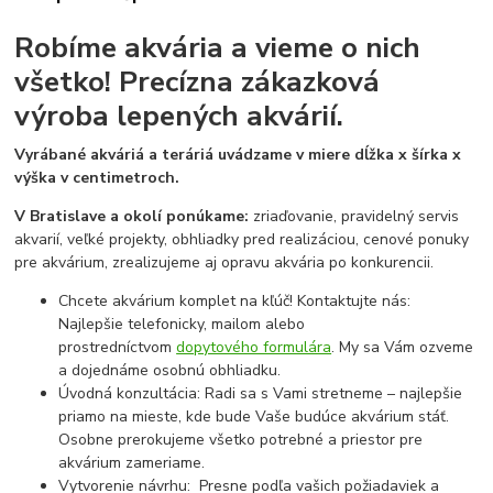
Robíme akvária a vieme o nich
všetko!
Precízna zákazková
výroba lepených akvárií.
Vyrábané akváriá a teráriá uvádzame v miere dĺžka x šírka x
výška v centimetroch.
V Bratislave a okolí ponúkame:
zriaďovanie, pravidelný servis
akvarií, veľké projekty, obhliadky pred realizáciou, cenové ponuky
pre akvárium, zrealizujeme aj opravu akvária po konkurencii.
Chcete akvárium komplet na kľúč! Kontaktujte nás:
Najlepšie telefonicky, mailom alebo
prostredníctvom
dopytového formulára
. My sa Vám ozveme
a dojednáme osobnú obhliadku.
Úvodná konzultácia: Radi sa s Vami stretneme – najlepšie
priamo na mieste, kde bude Vaše budúce akvárium stáť.
Osobne prerokujeme všetko potrebné a priestor pre
akvárium zameriame.
Vytvorenie návrhu: Presne podľa vašich požiadaviek a