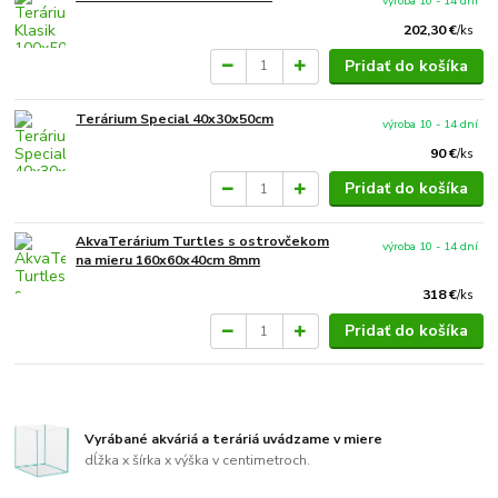
výroba 10 - 14 dní
202,30 €
/
ks
Pridať do košíka
Terárium Special 40x30x50cm
výroba 10 - 14 dní
90 €
/
ks
Pridať do košíka
AkvaTerárium Turtles s ostrovčekom
výroba 10 - 14 dní
na mieru 160x60x40cm 8mm
318 €
/
ks
Pridať do košíka
Vyrábané akváriá a teráriá uvádzame v miere
dĺžka x šírka x výška v centimetroch.