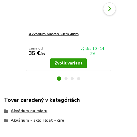
Akvárium 60x25x30cm 4mm
Akvárium 5
cena od
cena od
výroba 10 - 14
35 €
37,90 €
dní
/
ks
/
k
Zvoliť variant
Tovar zaradený v kategóriách
Akvárium na mieru
Akvárium - sklo Float - číre