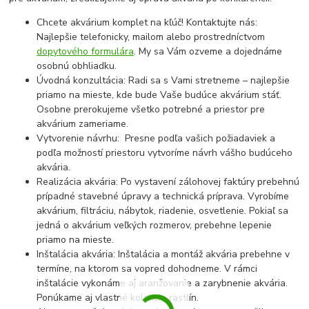
Chcete akvárium komplet na kľúč! Kontaktujte nás:
Najlepšie telefonicky, mailom alebo prostredníctvom
dopytového formulára
. My sa Vám ozveme a dojednáme
osobnú obhliadku.
Úvodná konzultácia: Radi sa s Vami stretneme – najlepšie
priamo na mieste, kde bude Vaše budúce akvárium stáť.
Osobne prerokujeme všetko potrebné a priestor pre
akvárium zameriame.
Vytvorenie návrhu: Presne podľa vašich požiadaviek a
podľa možností priestoru vytvoríme návrh vášho budúceho
akvária.
Realizácia akvária: Po vystavení zálohovej faktúry prebehnú
prípadné stavebné úpravy a technická príprava. Vyrobíme
akvárium, filtráciu, nábytok, riadenie, osvetlenie. Pokiaľ sa
jedná o akvárium veľkých rozmerov, prebehne lepenie
priamo na mieste.
Inštalácia akvária: Inštalácia a montáž akvária prebehne v
termíne, na ktorom sa vopred dohodneme. V rámci
inštalácie vykonáme aj aranžovanie a zarybnenie akvária.
Ponúkame aj vlastné kolekcie rastlín.