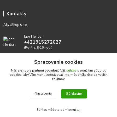
Kontakty
AkvaShop s.r.o.
Igor Heriban
+421915272027
(Po-Pia, 8-16 hod.)
akvashop@gmail.com
Spracovanie cookies
Náš e-shop a partneri potrebujú Váš
súhlas
s použitím súborov
cookies, aby Vám mohli zobrazovať informácie týkajúce sa Vašich
záujmov.
Súhlasím
Nastavenia
Realizujeme prírodné akvária: AkvaShop s.r.o. • IBAN:
SK3911000000002947087849
Súhlas môžete odmietnuť
tu
.
google-site-verification=0nmJ-HDbfWgdf7hn3NpxYEsEo-