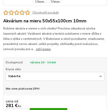
Ohodnotiť produkt
Akvárium na mieru 50x55x100cm 10mm
Robíme akvária a vieme o nich všetko! Precízna zákazková výroba
lepených akvárií. Vyrábané akváriá a teráriá uvádzame v miere dĺžka x
šírka x výška v centimetroch. V Bratislave a okolí ponúkame: zriaďovanie,
pravidelný servis akvarií, veľké projekty, obhliadky pred realizáciou,
cenové ponuky pre a...
celý popis
Dostupnosť
výroba 10 - 14 dní
Krycie sklo
Nie sme platcovia DPH
cena od
281 €
/
ks