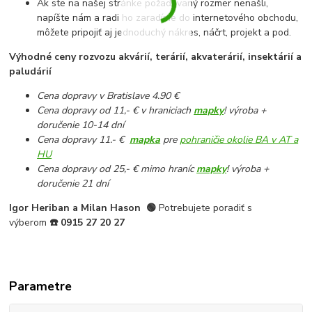
Ak ste na našej stránke požadovaný rozmer nenašli,
napíšte nám a radi ho zaradíme do internetového obchodu,
môžete pripojiť aj jednoduchý nákres, náčrt, projekt a pod.
Výhodné ceny rozvozu akvárií, terárií, akvaterárií, insektárií a
paludárií
Cena dopravy v Bratislave 4.90 €
Cena dopravy od 11,- € v hraniciach
mapky
! výroba +
doručenie 10-14 dní
Cena dopravy 11.- €
mapka
pre
pohraničie okolie BA v AT a
HU
Cena dopravy od 25,- € mimo hraníc
mapky
! výroba +
doručenie 21 dní
Igor Heriban a Milan Hason
🟢
Potrebujete poradiť s
výberom
☎️
0915 27 20 27
Parametre