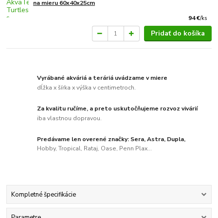
na mieru 60x40x25cm
94 €
/
ks
Pridať do košíka
Vyrábané akváriá a teráriá uvádzame v miere
dĺžka x šírka x výška v centimetroch.
Za kvalitu ručíme, a preto uskutočňujeme rozvoz vivárií
iba vlastnou dopravou.
Predávame len overené značky: Sera, Astra, Dupla,
Hobby, Tropical, Rataj, Oase, Penn Plax...
Kompletné špecifikácie
Parametre