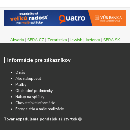
Akvaria
|
SERA CZ
|
Teraristika
|
Jewish
|
Jazierka
|
SERA SK
Informácie pre zákazníkov
O nás
Ako nakupovať
Platby
Obchodné podmienky
Nákup na splátky
Chovateľské informácie
Fotogaléria a naše realizácie
Tovar expedujeme pondelok až štvrtok
🟢