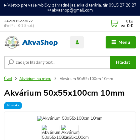
►Všetko pre vaše rybičky, záhradné jazierka či terária. ☎ 0915 27 20 27
✉ akvashop@gmail.com
0
ks
+421915272027
za
0 €
(Po-Pia, 8-16 hod.)
Menu
Hľadať
Úvod
Akvárium na mieru
Akvárium 50x55x100cm 10mm
Akvárium 50x55x100cm 10mm
Novinka