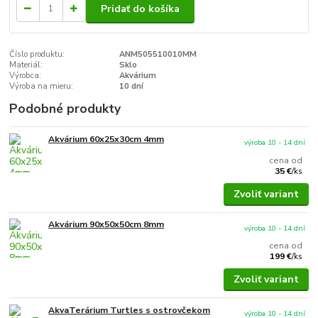
Pridať do košíka
Číslo produktu:
ANM505510010MM
Materiál:
Sklo
Výrobca:
Akvárium
Výroba na mieru:
10 dní
Podobné produkty
Akvárium 60x25x30cm 4mm
výroba 10 - 14 dní
cena od
35 €
/
ks
Zvoliť variant
Akvárium 90x50x50cm 8mm
výroba 10 - 14 dní
cena od
199 €
/
ks
Zvoliť variant
AkvaTerárium Turtles s ostrovčekom
výroba 10 - 14 dní