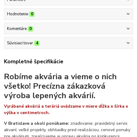
Hodnotenie
0
Komentáre
0
Súvisiaci tovar
4
Kompletné špecifikácie
Robíme akvária a vieme o nich
všetko!
Precízna zákazková
výroba lepených akvárií.
Vyrábané akváriá a teráriá uvádzame v miere dĺžka x šírka x
výška v centimetroch.
V Bratislave a okolí ponúkame:
zriaďovanie, pravidelný servis
akvarií, veľké projekty, obhliadky pred realizáciou, cenové ponuky
pre akvárium, zrealizujeme aj opravu akvária po konkurencii.