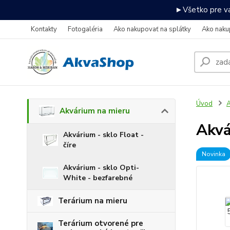
►Všetko pre va
Kontakty
Fotogaléria
Ako nakupovať na splátky
Ako naku
Úvod
A
Akvárium na mieru
Akv
Akvárium - sklo Float -
číre
Novinka
Akvárium - sklo Opti-
White - bezfarebné
Terárium na mieru
Terárium otvorené pre