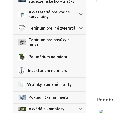
suchozemské korytnačky
Akvateráriá pre vodné
korytnačky
Terárium pre iné zvieratá
Terárium pre pavúky a
hmyz
Paludárium na mieru
Insektárium na mieru
Vitrínky, slenené hranty
Pokladnička na mieru
Podobn
Akváriá a komplety