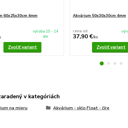
um 60x25x30cm 4mm
Akvárium 50x30x30cm 4mm
cena od
výroba 10 - 14
výr
37,90 €
dní
s
/
ks
Zvoliť variant
Zvoliť variant
zaradený v kategóriách
ium na mieru
Akvárium - sklo Float - číre