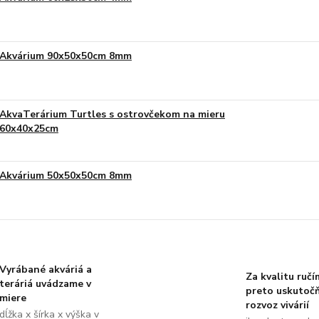
Akvárium 90x50x50cm 8mm
AkvaTerárium Turtles s ostrovčekom na mieru
60x40x25cm
Akvárium 50x50x50cm 8mm
Vyrábané akváriá a
Za kvalitu ručí
teráriá uvádzame v
preto uskutoč
miere
rozvoz vivárií
dĺžka x šírka x výška v