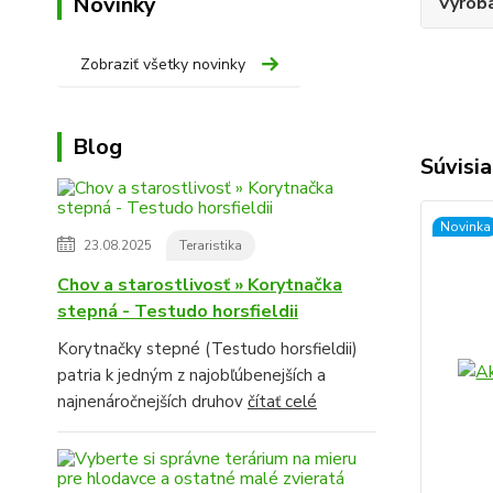
Novinky
Výroba
Zobraziť všetky novinky
Blog
Súvisia
Novinka
23.08.2025
Teraristika
Chov a starostlivosť » Korytnačka
stepná - Testudo horsfieldii
Korytnačky stepné (Testudo horsfieldii)
patria k jedným z najobľúbenejších a
najnenáročnejších druhov
čítať celé