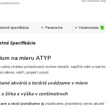
iba vlastnou do
centimetroch.
etné špecifikácie
Parametre
Hodnotenie
0
tné špecifikácie
ium na mieru ATYP
 našej stránke požadovaný rozmer nenašli, napíšte nám a radi ho
ý nákres, náčrt, projekt a pod.
ané akváriá a teráriá uvádzame v miere
 x šírka x výška v centimetroch
lave a okolí ponúkame aj
zriaďovanie, pravidelný servis akvarií,