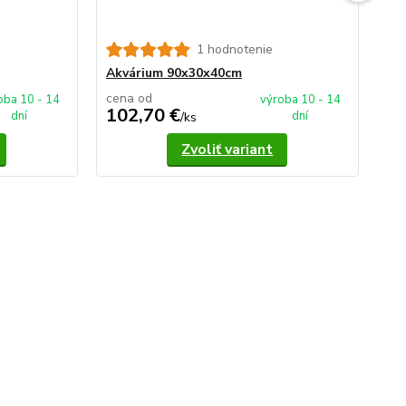
1 hodnotenie
Ak
Akvárium 90x30x40cm
cena od
ce
oba 10 - 14
výroba 10 - 14
102,70 €
1
dní
dní
/
ks
Zvoliť variant