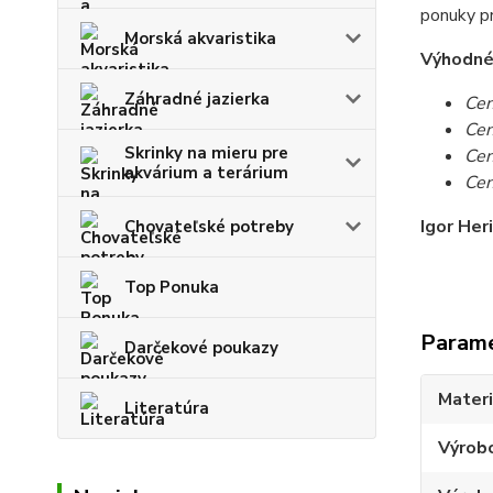
ponuky pr
Morská akvaristika
Výhodné c
Záhradné jazierka
Cen
Cen
Skrinky na mieru pre
Cen
akvárium a terárium
Cen
Igor Her
Chovateľské potreby
Top Ponuka
Param
Darčekové poukazy
Materi
Literatúra
Výrob