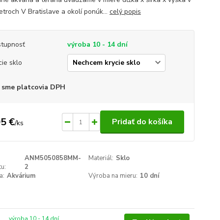
etroch V Bratislave a okolí ponúk...
celý popis
tupnosť
výroba 10 - 14 dní
cie sklo
 sme platcovia DPH
5 €
Pridať do košíka
/
ks
ANM5050858MM-
Materiál:
Sklo
u:
2
a:
Akvárium
Výroba na mieru:
10 dní
výroba 10 - 14 dní