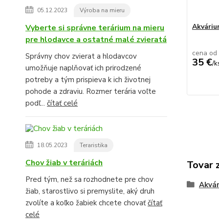
05.12.2023
Výroba na mieru
Akvári
Vyberte si správne terárium na mieru
pre hlodavce a ostatné malé zvieratá
cena od
Správny chov zvierat a hlodavcov
35 €
/
k
umožňuje naplňovať ich prirodzené
potreby a tým prispieva k ich životnej
pohode a zdraviu. Rozmer terária voľte
podľ...
čítať celé
18.05.2023
Teraristika
Chov žiab v teráriách
Tovar 
Pred tým, než sa rozhodnete pre chov
Akvár
žiab, starostlivo si premyslite, aký druh
zvolíte a koľko žabiek chcete chovať
čítať
celé