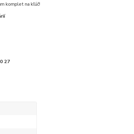
ium komplet na kľúč!
rií
0 27