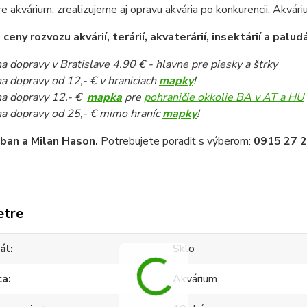
e akvárium, zrealizujeme aj opravu akvária po konkurencii. Akvár
eny rozvozu akvárií, terárií, akvaterárií, insektárií a paludá
a dopravy v Bratislave 4.90 € - hlavne pre piesky a štrky
a dopravy od 12,- € v hraniciach
mapky
!
a dopravy 12.- €
mapka
pre
pohraničie okkolie BA v AT a HU
a dopravy od 25,- € mimo hraníc
mapky
!
iban a Milan Hason.
Potrebujete poradiť s výberom:
0915 27 2
etre
ál
Sklo
ca
Akvárium