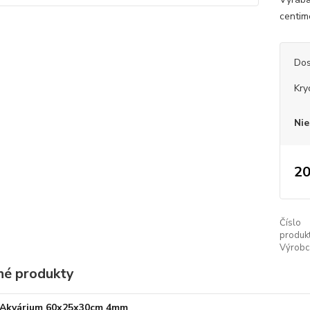
centim
Dos
Kry
Nie
20
Číslo
produkt
Výrobc
é produkty
Akvárium 60x25x30cm 4mm