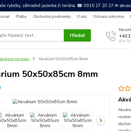
še rybičky, záhradné jazierka či terária. ☎ 0915 27 20 27 ✉ akv
povať
Platby
Obchodné podmienky
O nás
Ochrana súkromia
Neviet
Hľadať
+421
(Po-Pi
kvárium na mieru
Akvárium 50x50x85cm 8mm
árium 50x50x85cm 8mm
Akvá
Akvári
rozmer
obchodu
Vyrába