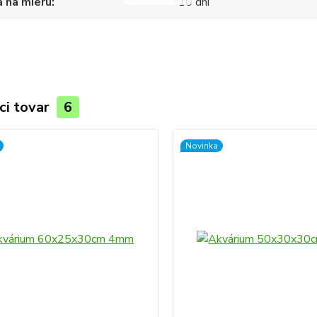
 na mieru
10 dní
ci tovar
6
Novinka