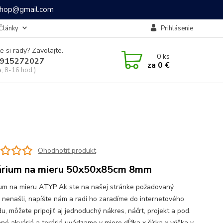
ashop@gmail.com
Články
Prihlásenie
e si rady? Zavolajte.
0
ks
915272027
za
0 €
a, 8-16 hod.)
Ohodnotiť produkt
rium na mieru 50x50x85cm 8mm
um na mieru ATYP Ak ste na našej stránke požadovaný
 nenašli, napíšte nám a radi ho zaradíme do internetového
, môžete pripojiť aj jednoduchý nákres, náčrt, projekt a pod.
né akváriá a teráriá uvádzame v miere dĺžka x šírka x výška v