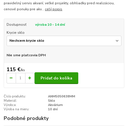
pravidelný servis akvarií, veľké projekty, obhliadky pred realizáciou,
cenové ponuky pre akv...
celý popis
Dostupnosť
výroba 10 - 14 dní
Krycie sklo
Nie sme platcovia DPH
115 €
/
ks
Pridať do košíka
Číslo produktu:
ANM5050638MM
Materiál:
Sklo
Výrobca:
Akvárium
Výroba na mieru:
10 dní
Podobné produkty