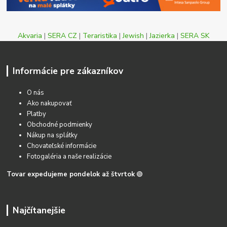
Akvaria
|
SERA CZ
|
Teraristika
|
Jewish
|
Jazierka
|
SERA SK
Informácie pre zákazníkov
O nás
Ako nakupovať
Platby
Obchodné podmienky
Nákup na splátky
Chovateľské informácie
Fotogaléria a naše realizácie
Tovar expedujeme pondelok až štvrtok
🟢
Najčítanejšie