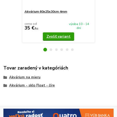
Akvárium 60x25x30cm 4mm
Akvárium 5
cena od
cena od
výroba 10 - 14
35 €
37,90 €
dní
/
ks
/
k
Zvoliť variant
Tovar zaradený v kategóriách
Akvárium na mieru
Akvárium - sklo Float - číre