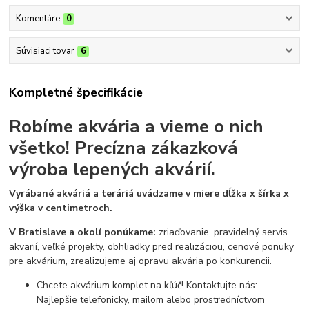
Komentáre
0
Súvisiaci tovar
6
Kompletné špecifikácie
Robíme akvária a vieme o nich
všetko!
Precízna zákazková
výroba lepených akvárií.
Vyrábané akváriá a teráriá uvádzame v miere dĺžka x šírka x
výška v centimetroch.
V Bratislave a okolí ponúkame:
zriaďovanie, pravidelný servis
akvarií, veľké projekty, obhliadky pred realizáciou, cenové ponuky
pre akvárium, zrealizujeme aj opravu akvária po konkurencii.
Chcete akvárium komplet na kľúč! Kontaktujte nás:
Najlepšie telefonicky, mailom alebo prostredníctvom