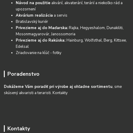
Návod na použitie
akvárií, akvaterárií, terárií a niekoľko rád a
upozornení
Akvárium realizácia
a servis
Bratislavský kuriér
Privezieme aj do Maďarska:
Rajka, Hegyeshalom, Dunakiliti,
Mosonmagyarovár, Janossomoria
Privezieme aj do Rakúska:
Hainburg, Wolfsthal, Berg, Kittsee,
Edelsal
Zriaďovanie na kĺúč - fotky
Poradenstvo
Dokážeme Vám poradiť pri výrobe aj ohľadne sortimentu
, sme
skúsený akvaristi a teraristi.
Kontakty
Kontakty