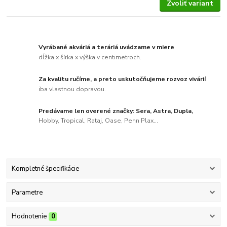
Zvoliť variant
Vyrábané akváriá a teráriá uvádzame v miere
dĺžka x šírka x výška v centimetroch.
Za kvalitu ručíme, a preto uskutočňujeme rozvoz vivárií
iba vlastnou dopravou.
Predávame len overené značky: Sera, Astra, Dupla,
Hobby, Tropical, Rataj, Oase, Penn Plax...
Kompletné špecifikácie
Parametre
Hodnotenie
0