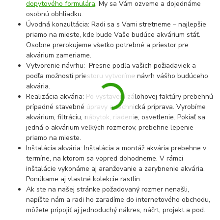
dopytového formulára
. My sa Vám ozveme a dojednáme
osobnú obhliadku.
Úvodná konzultácia: Radi sa s Vami stretneme – najlepšie
priamo na mieste, kde bude Vaše budúce akvárium stáť.
Osobne prerokujeme všetko potrebné a priestor pre
akvárium zameriame.
Vytvorenie návrhu: Presne podľa vašich požiadaviek a
podľa možností priestoru vytvoríme návrh vášho budúceho
akvária.
Realizácia akvária: Po vystavení zálohovej faktúry prebehnú
prípadné stavebné úpravy a technická príprava. Vyrobíme
akvárium, filtráciu, nábytok, riadenie, osvetlenie. Pokiaľ sa
jedná o akvárium veľkých rozmerov, prebehne lepenie
priamo na mieste.
Inštalácia akvária: Inštalácia a montáž akvária prebehne v
termíne, na ktorom sa vopred dohodneme. V rámci
inštalácie vykonáme aj aranžovanie a zarybnenie akvária.
Ponúkame aj vlastné kolekcie rastlín.
Ak ste na našej stránke požadovaný rozmer nenašli,
napíšte nám a radi ho zaradíme do internetového obchodu,
môžete pripojiť aj jednoduchý nákres, náčrt, projekt a pod.