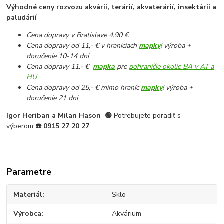
Výhodné ceny rozvozu akvárií, terárií, akvaterárií, insektárií a
paludárií
Cena dopravy v Bratislave 4.90 €
Cena dopravy od 11,- € v hraniciach
mapky
! výroba +
doručenie 10-14 dní
Cena dopravy 11.- €
mapka
pre
pohraničie okolie BA v AT a
HU
Cena dopravy od 25,- € mimo hraníc
mapky
! výroba +
doručenie 21 dní
Igor Heriban a Milan Hason
🟢
Potrebujete poradiť s
výberom
☎️
0915 27 20 27
Parametre
Materiál
Sklo
Výrobca
Akvárium