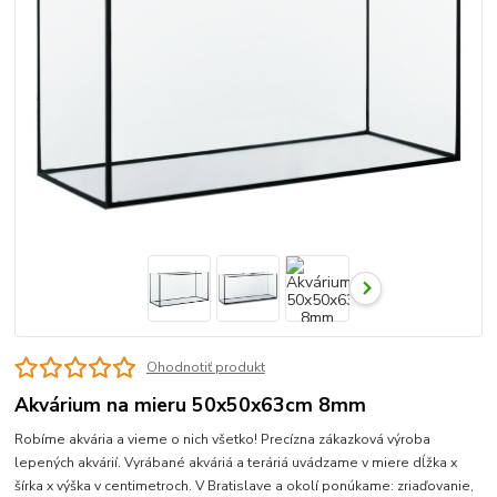
Ohodnotiť produkt
Akvárium na mieru 50x50x63cm 8mm
Robíme akvária a vieme o nich všetko! Precízna zákazková výroba
lepených akvárií. Vyrábané akváriá a teráriá uvádzame v miere dĺžka x
šírka x výška v centimetroch. V Bratislave a okolí ponúkame: zriaďovanie,