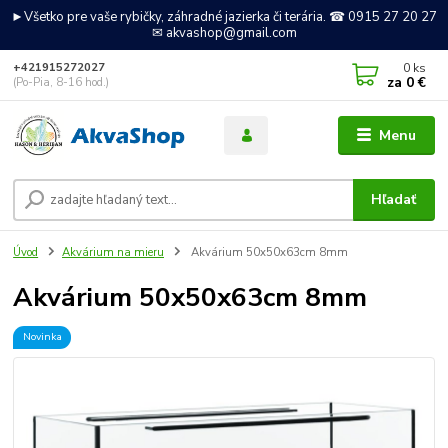
►Všetko pre vaše rybičky, záhradné jazierka či terária. ☎ 0915 27 20 27
✉ akvashop@gmail.com
0
ks
+421915272027
za
0 €
(Po-Pia, 8-16 hod.)
Menu
Hľadať
Úvod
Akvárium na mieru
Akvárium 50x50x63cm 8mm
Akvárium 50x50x63cm 8mm
Novinka