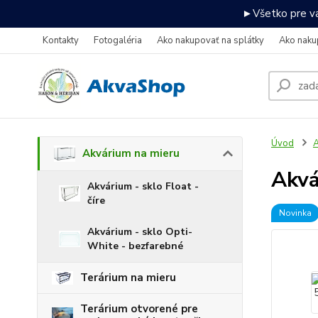
►Všetko pre va
Kontakty
Fotogaléria
Ako nakupovať na splátky
Ako naku
Úvod
A
Akvárium na mieru
Akv
Akvárium - sklo Float -
číre
Novinka
Akvárium - sklo Opti-
White - bezfarebné
Terárium na mieru
Terárium otvorené pre