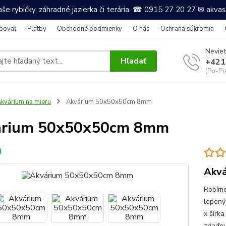
še rybičky, záhradné jazierka či terária. ☎ 0915 27 20 27 ✉ akv
povať
Platby
Obchodné podmienky
O nás
Ochrana súkromia
Neviet
Hľadať
+421
(Po-Pi
kvárium na mieru
Akvárium 50x50x50cm 8mm
árium 50x50x50cm 8mm
Akvá
Robíme
lepený
x šírk
zriaďov