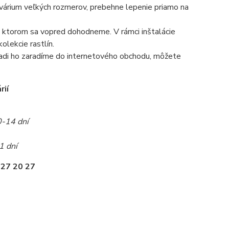
 akvárium veľkých rozmerov, prebehne lepenie priamo na
 na ktorom sa vopred dohodneme. V rámci inštalácie
olekcie rastlín.
radi ho zaradíme do internetového obchodu, môžete
rií
0-14 dní
1 dní
 27 20 27