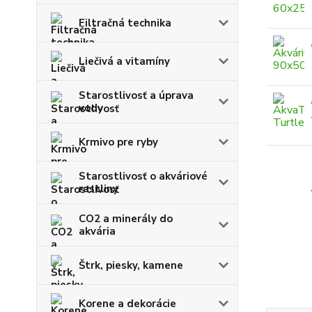
Filtračná technika
Liečivá a vitamíny
Starostlivosť a úprava
vody
Krmivo pre ryby
Starostlivosť o akváriové
rastliny
CO2 a minerály do
akvária
Štrk, piesky, kamene
Korene a dekorácie