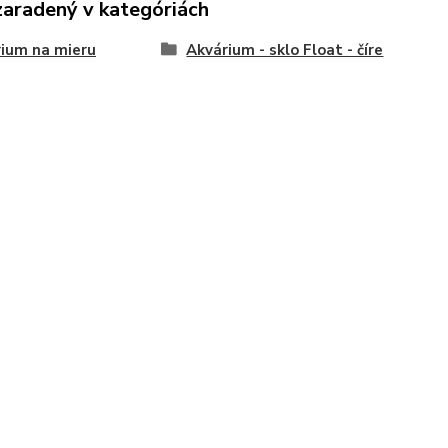
zaradený v kategóriách
ium na mieru
Akvárium - sklo Float - číre