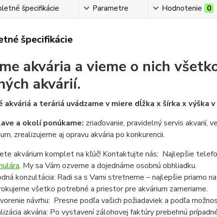
etné špecifikácie
Parametre
Hodnotenie
0
tné špecifikácie
me akvária a vieme o nich všetko
ných akvárií.
 akváriá a teráriá uvádzame v miere dĺžka x šírka x výška 
lave a okolí ponúkame:
zriaďovanie, pravidelný servis akvarií, 
ium, zrealizujeme aj opravu akvária po konkurencii.
ete akvárium komplet na kľúč! Kontaktujte nás: Najlepšie telef
mulára
. My sa Vám ozveme a dojednáme osobnú obhliadku.
dná konzultácia: Radi sa s Vami stretneme – najlepšie priamo n
rokujeme všetko potrebné a priestor pre akvárium zameriame.
vorenie návrhu: Presne podľa vašich požiadaviek a podľa možnost
lizácia akvária: Po vystavení zálohovej faktúry prebehnú prípadn