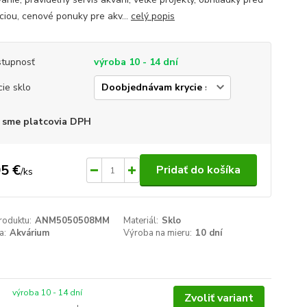
áciou, cenové ponuky pre akv...
celý popis
tupnosť
výroba 10 - 14 dní
cie sklo
 sme platcovia DPH
5 €
Pridať do košíka
/
ks
roduktu:
ANM5050508MM
Materiál:
Sklo
a:
Akvárium
Výroba na mieru:
10 dní
výroba 10 - 14 dní
Zvoliť variant