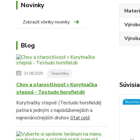
Novinky
Materi
Zobraziť všetky novinky
Výrob
Výroba
Blog
23.08.2025
Teraristika
Súvisia
Chov a starostlivosť » Korytnačka
stepná - Testudo horsfieldii
Novinka
Korytnačky stepné (Testudo horsfieldii)
patria k jedným z najobľúbenejších a
najnenáročnejších druhov
čítať celé