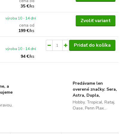
cena od
35 €
/
ks
výroba 10 - 14 dní
Zvoliť variant
cena od
199 €
/
ks
Pridať do košíka
výroba 10 - 14 dní
94 €
/
ks
Predávame len
me, a
overené značky: Sera,
ňujeme
Astra, Dupla,
Hobby, Tropical, Rataj,
pravou.
Oase, Penn Plax...