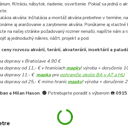
árium, filtráciu, nábytok, riadenie, osvetlenie. Pokiaľ sa jedná o
ste.
talácia akvária: Inštalácia a montáž akvária prebehne v termíne,
onáme aj aranžovanie a zarybnenie akvária. Ponúkame aj vlastné k
ste na našej stránke požadovaný rozmer nenašli, napíšte nám a 
pojiť aj jednoduchý nákres, náčrt, projekt a pod.
eny rozvozu akvárií, terárií, akvaterárií, insektárií a paludá
a dopravy v Bratislave 4.90 €
a dopravy od 11,- € v hraniciach
mapky
! výroba + doručenie 1
a dopravy 11.- €
mapka
pre
pohraničie okolie BA v AT a HU
a dopravy od 25,- € mimo hraníc
mapky
! výroba + doručenie 2
iban a Milan Hason
🟢
Potrebujete poradiť s výberom
☎️
0915
etre