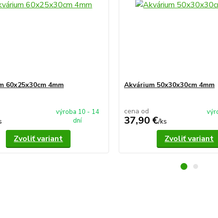
um 60x25x30cm 4mm
Akvárium 50x30x30cm 4mm
cena od
výroba 10 - 14
výr
37,90 €
dní
s
/
ks
Zvoliť variant
Zvoliť variant