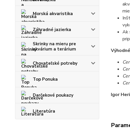
akv
mie
Morská akvaristika
Inš
vyk
Záhradné jazierka
Ak 
pri
Skrinky na mieru pre
akvárium a terárium
Výhodné c
Cen
Chovateľské potreby
Cen
Cen
Top Ponuka
Cen
Igor Her
Darčekové poukazy
Literatúra
Param