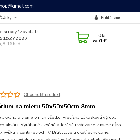
ashop@gmail.com
Články
Prihlásenie
e si rady? Zavolajte.
0
ks
915272027
za
0 €
a, 8-16 hod.)
Ohodnotiť produkt
rium na mieru 50x50x50cm 8mm
 akvária a vieme o nich všetko! Precízna zákazková výroba
ch akvárií. Vyrábané akváriá a teráriá uvádzame v miere dĺžka
a x výška v centimetroch. V Bratislave a okolí ponúkame:
anie, pravidelný servis akvarií, veľké projekty, obhliadky pred