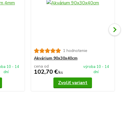
1 hodnotenie
Ak
Akvárium 90x30x40cm
cena od
ce
oba 10 - 14
výroba 10 - 14
102,70 €
1
dní
dní
/
ks
Zvoliť variant