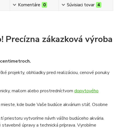
Komentáre
0
Súvisiaci tovar
4
!
Precízna zákazková výroba
v centimetroch.
veľké projekty, obhliadky pred realizáciou, cenové ponuky
onicky, mailom alebo prostredníctvom
dopytového
a mieste, kde bude Vaše budúce akvárium stáť. Osobne
í priestoru vytvoríme návrh vášho budúceho akvária.
é stavebné úpravy a technická príprava. Vyrobíme