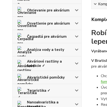
Kompl
Ohrievanie pre akvárium
Komple
Osvetlenie pre akvárium
Robí
Čerpadlá pre akvárium
lepe
Analýza vody a testy
Vyrábané
V Bratis
Akváriové rastliny a
kolekcie ✓
pre akvár
Chc
Akvaristické pomôcky
for
Úvo
Teraristika ✓
pre
Vyt
Nanoakvaristika a
Rea
krevety