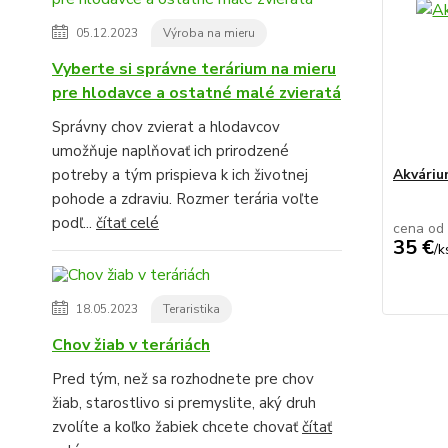
05.12.2023
Výroba na mieru
Vyberte si správne terárium na mieru
pre hlodavce a ostatné malé zvieratá
Správny chov zvierat a hlodavcov
umožňuje naplňovať ich prirodzené
potreby a tým prispieva k ich životnej
Akvári
pohode a zdraviu. Rozmer terária voľte
podľ...
čítať celé
cena od
35 €
/
k
18.05.2023
Teraristika
Chov žiab v teráriách
Pred tým, než sa rozhodnete pre chov
žiab, starostlivo si premyslite, aký druh
zvolíte a koľko žabiek chcete chovať
čítať