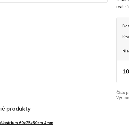
realiz
Dos
Kry
Nie
10
Číslo p
Výrobc
é produkty
Akvárium 60x25x30cm 4mm