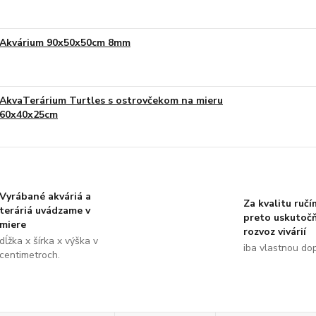
Akvárium 90x50x50cm 8mm
AkvaTerárium Turtles s ostrovčekom na mieru
60x40x25cm
Vyrábané akváriá a
Za kvalitu ručí
teráriá uvádzame v
preto uskutoč
miere
rozvoz vivárií
dĺžka x šírka x výška v
iba vlastnou do
centimetroch.