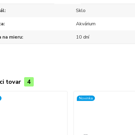
ál
Sklo
ca
Akvárium
 na mieru
10 dní
ci tovar
4
Novinka