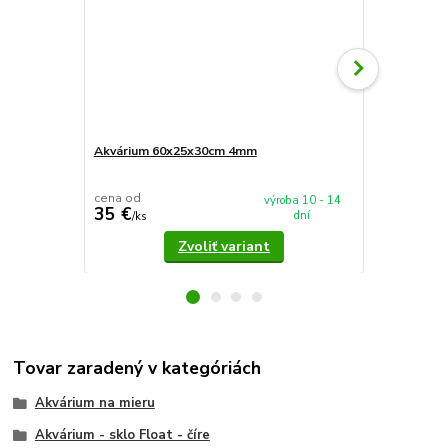
Akvárium 60x25x30cm 4mm
Akvárium 5
cena od
cena od
výroba 10 - 14
35 €
37,90 €
dní
/
ks
/
k
Zvoliť variant
Tovar zaradený v kategóriách
Akvárium na mieru
Akvárium - sklo Float - číre