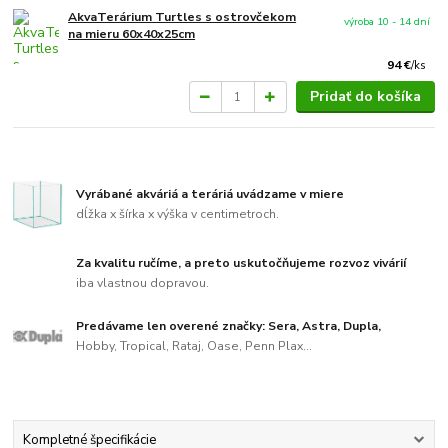
AkvaTerárium Turtles s ostrovčekom
výroba 10 - 14 dní
na mieru 60x40x25cm
94 €
/
ks
Pridať do košíka
Vyrábané akváriá a teráriá uvádzame v miere
dĺžka x šírka x výška v centimetroch.
Za kvalitu ručíme, a preto uskutočňujeme rozvoz vivárií
iba vlastnou dopravou.
Predávame len overené značky: Sera, Astra, Dupla,
Hobby, Tropical, Rataj, Oase, Penn Plax...
Kompletné špecifikácie