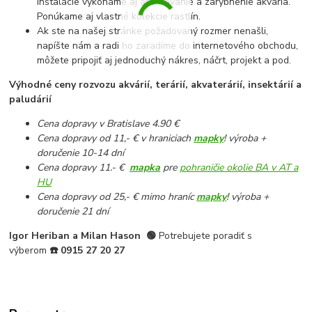
inštalácie vykonáme aj aranžovanie a zarybnenie akvária.
Ponúkame aj vlastné kolekcie rastlín.
Ak ste na našej stránke požadovaný rozmer nenašli,
napíšte nám a radi ho zaradíme do internetového obchodu,
môžete pripojiť aj jednoduchý nákres, náčrt, projekt a pod.
Výhodné ceny rozvozu akvárií, terárií, akvaterárií, insektárií a
paludárií
Cena dopravy v Bratislave 4.90 €
Cena dopravy od 11,- € v hraniciach
mapky
! výroba +
doručenie 10-14 dní
Cena dopravy 11.- €
mapka
pre
pohraničie okolie BA v AT a
HU
Cena dopravy od 25,- € mimo hraníc
mapky
! výroba +
doručenie 21 dní
Igor Heriban a Milan Hason
🟢
Potrebujete poradiť s
výberom
☎️
0915 27 20 27