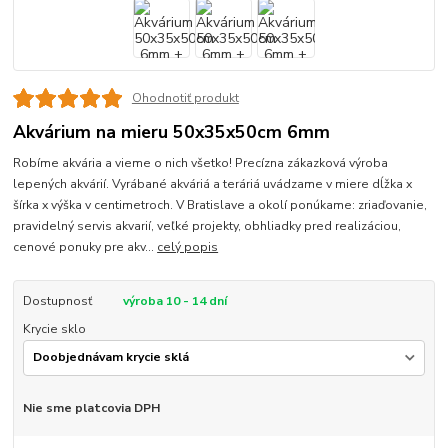
Ohodnotiť produkt
Akvárium na mieru 50x35x50cm 6mm
Robíme akvária a vieme o nich všetko! Precízna zákazková výroba
lepených akvárií. Vyrábané akváriá a teráriá uvádzame v miere dĺžka x
šírka x výška v centimetroch. V Bratislave a okolí ponúkame: zriaďovanie,
pravidelný servis akvarií, veľké projekty, obhliadky pred realizáciou,
cenové ponuky pre akv...
celý popis
Dostupnosť
výroba 10 - 14 dní
Krycie sklo
Nie sme platcovia DPH