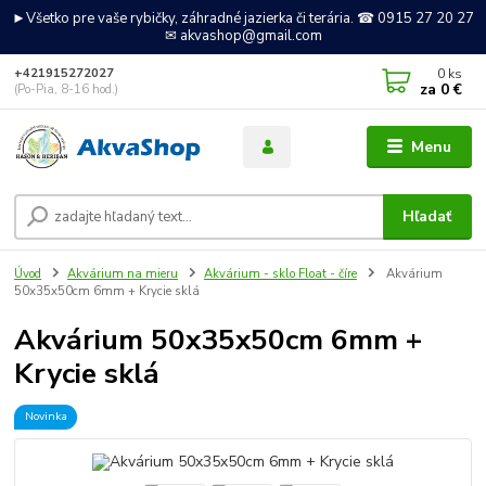
►Všetko pre vaše rybičky, záhradné jazierka či terária. ☎ 0915 27 20 27
✉ akvashop@gmail.com
0
ks
+421915272027
za
0 €
(Po-Pia, 8-16 hod.)
Menu
Hľadať
Úvod
Akvárium na mieru
Akvárium - sklo Float - číre
Akvárium
50x35x50cm 6mm + Krycie sklá
Akvárium 50x35x50cm 6mm +
Krycie sklá
Novinka