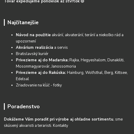
Tovar expedujeme pondelok až štvrtok
🟢
Najčítanejšie
Návod na použitie
akvárií, akvaterárií, terárií a niekoľko rád a
upozornení
Akvárium realizácia
a servis
Bratislavský kuriér
Privezieme aj do Maďarska:
Rajka, Hegyeshalom, Dunakiliti,
Mosonmagyarovár, Janossomoria
Privezieme aj do Rakúska:
Hainburg, Wolfsthal, Berg, Kittsee,
Edelsal
Zriaďovanie na kĺúč - fotky
Poradenstvo
Dokážeme Vám poradiť pri výrobe aj ohľadne sortimentu
, sme
skúsený akvaristi a teraristi.
Kontakty