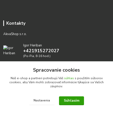
Kontakty
AkvaShop s.r.o.
Igor Heriban
+421915272027
(Po-Pia, 8-16 hod.)
akvashop@gmail.com
Spracovanie cookies
Náš e-shop a partneri potrebujú Váš
súhlas
s použitím súborov
cookies, aby Vám mohli zobrazovať informácie týkajúce sa Vašich
záujmov.
Súhlasím
Nastavenia
Realizujeme prírodné akvária: AkvaShop s.r.o. • IBAN:
SK3911000000002947087849