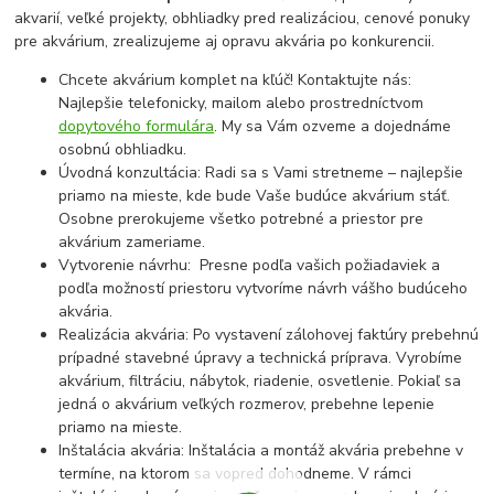
akvarií, veľké projekty, obhliadky pred realizáciou, cenové ponuky
pre akvárium, zrealizujeme aj opravu akvária po konkurencii.
Chcete akvárium komplet na kľúč! Kontaktujte nás:
Najlepšie telefonicky, mailom alebo prostredníctvom
dopytového formulára
. My sa Vám ozveme a dojednáme
osobnú obhliadku.
Úvodná konzultácia: Radi sa s Vami stretneme – najlepšie
priamo na mieste, kde bude Vaše budúce akvárium stáť.
Osobne prerokujeme všetko potrebné a priestor pre
akvárium zameriame.
Vytvorenie návrhu: Presne podľa vašich požiadaviek a
podľa možností priestoru vytvoríme návrh vášho budúceho
akvária.
Realizácia akvária: Po vystavení zálohovej faktúry prebehnú
prípadné stavebné úpravy a technická príprava. Vyrobíme
akvárium, filtráciu, nábytok, riadenie, osvetlenie. Pokiaľ sa
jedná o akvárium veľkých rozmerov, prebehne lepenie
priamo na mieste.
Inštalácia akvária: Inštalácia a montáž akvária prebehne v
termíne, na ktorom sa vopred dohodneme. V rámci