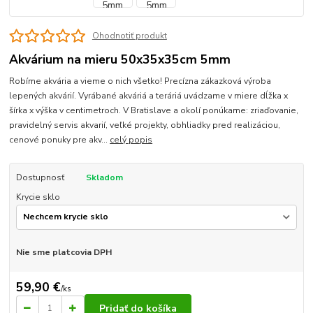
Ohodnotiť produkt
Akvárium na mieru 50x35x35cm 5mm
Robíme akvária a vieme o nich všetko! Precízna zákazková výroba
lepených akvárií. Vyrábané akváriá a teráriá uvádzame v miere dĺžka x
šírka x výška v centimetroch. V Bratislave a okolí ponúkame: zriaďovanie,
pravidelný servis akvarií, veľké projekty, obhliadky pred realizáciou,
cenové ponuky pre akv...
celý popis
Dostupnosť
Skladom
Krycie sklo
Nie sme platcovia DPH
59,90 €
/
ks
Pridať do košíka