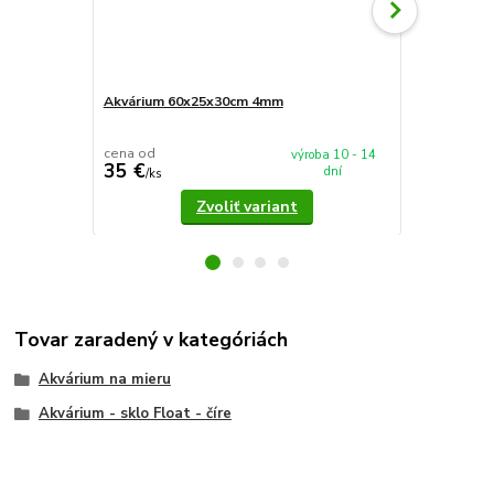
Akvárium 60x25x30cm 4mm
Akvárium 5
cena od
cena od
výroba 10 - 14
35 €
37,90 €
dní
/
ks
/
k
Zvoliť variant
Tovar zaradený v kategóriách
Akvárium na mieru
Akvárium - sklo Float - číre