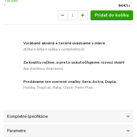
94 €
/
ks
Pridať do košíka
Vyrábané akváriá a teráriá uvádzame v miere
dĺžka x šírka x výška v centimetroch.
Za kvalitu ručíme, a preto uskutočňujeme rozvoz vivárií
iba vlastnou dopravou.
Predávame len overené značky: Sera, Astra, Dupla,
Hobby, Tropical, Rataj, Oase, Penn Plax...
Kompletné špecifikácie
Parametre