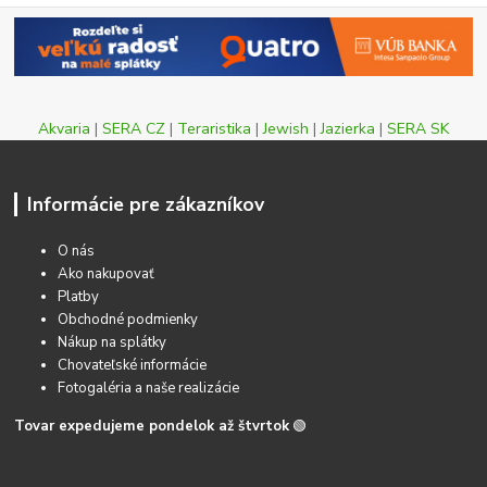
Akvaria
|
SERA CZ
|
Teraristika
|
Jewish
|
Jazierka
|
SERA SK
Informácie pre zákazníkov
O nás
Ako nakupovať
Platby
Obchodné podmienky
Nákup na splátky
Chovateľské informácie
Fotogaléria a naše realizácie
Tovar expedujeme pondelok až štvrtok
🟢