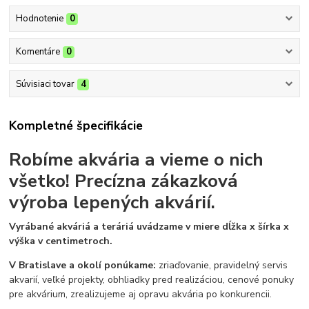
Hodnotenie
0
Komentáre
0
Súvisiaci tovar
4
Kompletné špecifikácie
Robíme akvária a vieme o nich
všetko!
Precízna zákazková
výroba lepených akvárií.
Vyrábané akváriá a teráriá uvádzame v miere dĺžka x šírka x
výška v centimetroch.
V Bratislave a okolí ponúkame:
zriaďovanie, pravidelný servis
akvarií, veľké projekty, obhliadky pred realizáciou, cenové ponuky
pre akvárium, zrealizujeme aj opravu akvária po konkurencii.