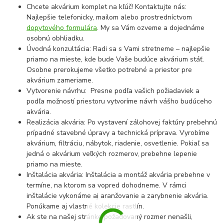
Chcete akvárium komplet na kľúč! Kontaktujte nás:
Najlepšie telefonicky, mailom alebo prostredníctvom
dopytového formulára
. My sa Vám ozveme a dojednáme
osobnú obhliadku.
Úvodná konzultácia: Radi sa s Vami stretneme – najlepšie
priamo na mieste, kde bude Vaše budúce akvárium stáť.
Osobne prerokujeme všetko potrebné a priestor pre
akvárium zameriame.
Vytvorenie návrhu: Presne podľa vašich požiadaviek a
podľa možností priestoru vytvoríme návrh vášho budúceho
akvária.
Realizácia akvária: Po vystavení zálohovej faktúry prebehnú
prípadné stavebné úpravy a technická príprava. Vyrobíme
akvárium, filtráciu, nábytok, riadenie, osvetlenie. Pokiaľ sa
jedná o akvárium veľkých rozmerov, prebehne lepenie
priamo na mieste.
Inštalácia akvária: Inštalácia a montáž akvária prebehne v
termíne, na ktorom sa vopred dohodneme. V rámci
inštalácie vykonáme aj aranžovanie a zarybnenie akvária.
Ponúkame aj vlastné kolekcie rastlín.
Ak ste na našej stránke požadovaný rozmer nenašli,