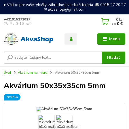
►Všetko pre vaše rybičky, záhradné jazierka či terária. ☎ 0915 27 20 27
✉ akvashop@gmail.com
0
ks
+421915272027
za
0 €
(Po-Pia, 8-16 hod.)
Menu
Hľadať
Úvod
Akvárium na mieru
Akvárium 50x35x35cm 5mm
Akvárium 50x35x35cm 5mm
Novinka