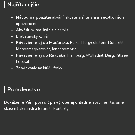
Najčítanejšie
Návod na použitie
akvárií, akvaterárií, terárií a niekoľko rád a
upozornení
Akvárium realizácia
a servis
Bratislavský kuriér
Privezieme aj do Maďarska:
Rajka, Hegyeshalom, Dunakiliti,
Mosonmagyarovár, Janossomoria
Privezieme aj do Rakúska:
Hainburg, Wolfsthal, Berg, Kittsee,
Edelsal
Zriaďovanie na kĺúč - fotky
Poradenstvo
Dokážeme Vám poradiť pri výrobe aj ohľadne sortimentu
, sme
skúsený akvaristi a teraristi.
Kontakty