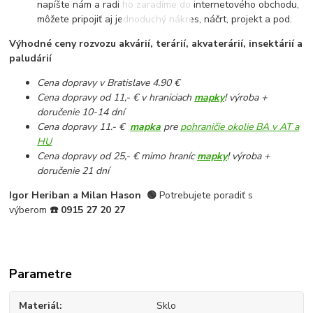
napíšte nám a radi ho zaradíme do internetového obchodu,
môžete pripojiť aj jednoduchý nákres, náčrt, projekt a pod.
Výhodné ceny rozvozu akvárií, terárií, akvaterárií, insektárií a
paludárií
Cena dopravy v Bratislave 4.90 €
Cena dopravy od 11,- € v hraniciach
mapky
! výroba +
doručenie 10-14 dní
Cena dopravy 11.- €
mapka
pre
pohraničie okolie BA v AT a
HU
Cena dopravy od 25,- € mimo hraníc
mapky
! výroba +
doručenie 21 dní
Igor Heriban a Milan Hason
🟢
Potrebujete poradiť s
výberom
☎️
0915 27 20 27
Parametre
Materiál
Sklo