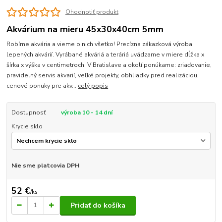
Ohodnotiť produkt
Akvárium na mieru 45x30x40cm 5mm
Robíme akvária a vieme o nich všetko! Precízna zákazková výroba
lepených akvárií. Vyrábané akváriá a teráriá uvádzame v miere dĺžka x
šírka x výška v centimetroch. V Bratislave a okolí ponúkame: zriaďovanie,
pravidelný servis akvarií, veľké projekty, obhliadky pred realizáciou,
cenové ponuky pre akv...
celý popis
Dostupnosť
výroba 10 - 14 dní
Krycie sklo
Nie sme platcovia DPH
52 €
/
ks
Pridať do košíka