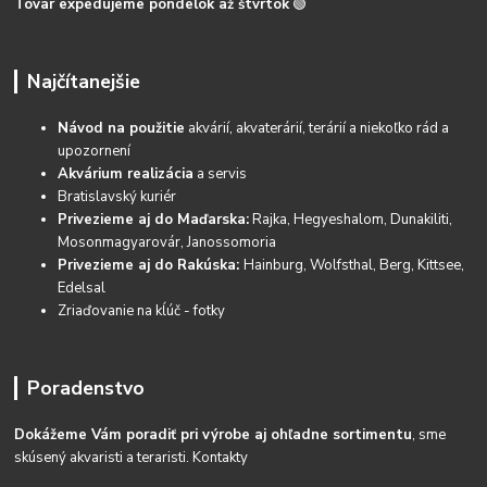
Tovar expedujeme pondelok až štvrtok
🟢
Najčítanejšie
Návod na použitie
akvárií, akvaterárií, terárií a niekoľko rád a
upozornení
Akvárium realizácia
a servis
Bratislavský kuriér
Privezieme aj do Maďarska:
Rajka, Hegyeshalom, Dunakiliti,
Mosonmagyarovár, Janossomoria
Privezieme aj do Rakúska:
Hainburg, Wolfsthal, Berg, Kittsee,
Edelsal
Zriaďovanie na kĺúč - fotky
Poradenstvo
Dokážeme Vám poradiť pri výrobe aj ohľadne sortimentu
, sme
skúsený akvaristi a teraristi.
Kontakty