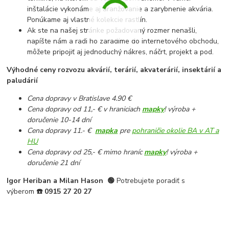
inštalácie vykonáme aj aranžovanie a zarybnenie akvária.
Ponúkame aj vlastné kolekcie rastlín.
Ak ste na našej stránke požadovaný rozmer nenašli,
napíšte nám a radi ho zaradíme do internetového obchodu,
môžete pripojiť aj jednoduchý nákres, náčrt, projekt a pod.
Výhodné ceny rozvozu akvárií, terárií, akvaterárií, insektárií a
paludárií
Cena dopravy v Bratislave 4.90 €
Cena dopravy od 11,- € v hraniciach
mapky
! výroba +
doručenie 10-14 dní
Cena dopravy 11.- €
mapka
pre
pohraničie okolie BA v AT a
HU
Cena dopravy od 25,- € mimo hraníc
mapky
! výroba +
doručenie 21 dní
Igor Heriban a Milan Hason
🟢
Potrebujete poradiť s
výberom
☎️
0915 27 20 27