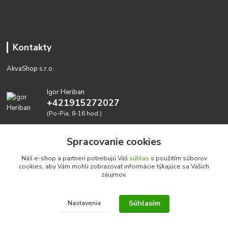
Kontakty
AkvaShop s.r.o.
Igor Heriban
+421915272027
(Po-Pia, 8-16 hod.)
akvashop@gmail.com
Spracovanie cookies
Náš e-shop a partneri potrebujú Váš
súhlas
s použitím súborov
cookies, aby Vám mohli zobrazovať informácie týkajúce sa Vašich
záujmov.
Súhlasím
Nastavenia
Realizujeme prírodné akvária: AkvaShop s.r.o. • IBAN:
SK3911000000002947087849