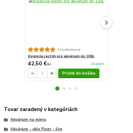
Sera aquata
3 hodnotenie
Kolekcia rastlín pre akvárium do 100L
42,50 €
16,79 €
skladom
/
ks
/
k
Pridať do košíka
Tovar zaradený v kategóriách
Akvárium na mieru
Akvárium - sklo Float - číre