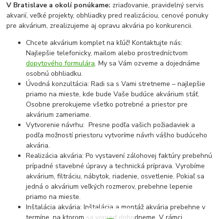
V Bratislave a okolí ponúkame:
zriaďovanie, pravidelný servis
akvarií, veľké projekty, obhliadky pred realizáciou, cenové ponuky
pre akvárium, zrealizujeme aj opravu akvária po konkurencii.
Chcete akvárium komplet na kľúč! Kontaktujte nás:
Najlepšie telefonicky, mailom alebo prostredníctvom
dopytového formulára
. My sa Vám ozveme a dojednáme
osobnú obhliadku.
Úvodná konzultácia: Radi sa s Vami stretneme – najlepšie
priamo na mieste, kde bude Vaše budúce akvárium stáť.
Osobne prerokujeme všetko potrebné a priestor pre
akvárium zameriame.
Vytvorenie návrhu: Presne podľa vašich požiadaviek a
podľa možností priestoru vytvoríme návrh vášho budúceho
akvária.
Realizácia akvária: Po vystavení zálohovej faktúry prebehnú
prípadné stavebné úpravy a technická príprava. Vyrobíme
akvárium, filtráciu, nábytok, riadenie, osvetlenie. Pokiaľ sa
jedná o akvárium veľkých rozmerov, prebehne lepenie
priamo na mieste.
Inštalácia akvária: Inštalácia a montáž akvária prebehne v
termíne, na ktorom sa vopred dohodneme. V rámci