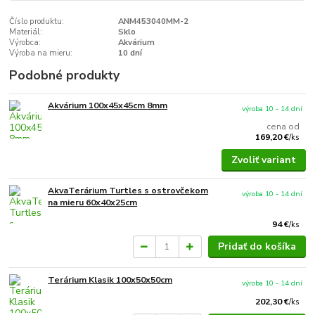
Číslo produktu:
ANM453040MM-2
Materiál:
Sklo
Výrobca:
Akvárium
Výroba na mieru:
10 dní
Podobné produkty
Akvárium 100x45x45cm 8mm
výroba 10 - 14 dní
cena od
169,20 €
/
ks
Zvoliť variant
AkvaTerárium Turtles s ostrovčekom
výroba 10 - 14 dní
na mieru 60x40x25cm
94 €
/
ks
Pridať do košíka
Terárium Klasik 100x50x50cm
výroba 10 - 14 dní
202,30 €
/
ks