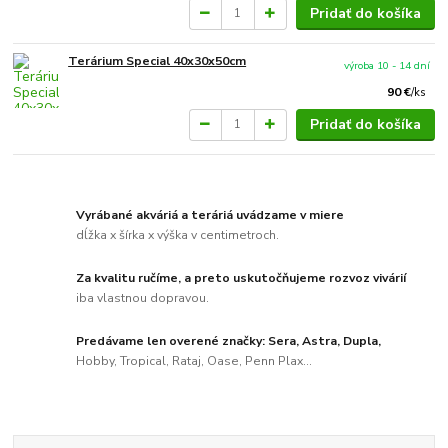
Pridať do košíka
Terárium Special 40x30x50cm
výroba 10 - 14 dní
90 €
/
ks
Pridať do košíka
Vyrábané akváriá a teráriá uvádzame v miere
dĺžka x šírka x výška v centimetroch.
Za kvalitu ručíme, a preto uskutočňujeme rozvoz vivárií
iba vlastnou dopravou.
Predávame len overené značky: Sera, Astra, Dupla,
Hobby, Tropical, Rataj, Oase, Penn Plax...