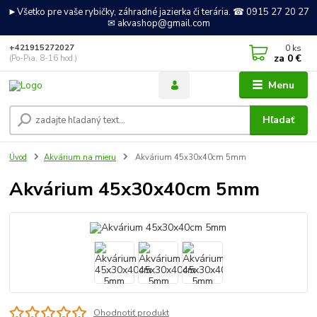
►Všetko pre vaše rybičky, záhradné jazierka či terária. ☎ 0915 27 20 27
✉ akvashop@gmail.com
0
ks
+421915272027
za
0 €
(Po-Pia, 8-16 hod.)
Menu
Hľadať
Úvod
Akvárium na mieru
Akvárium 45x30x40cm 5mm
Akvárium 45x30x40cm 5mm
Ohodnotiť produkt