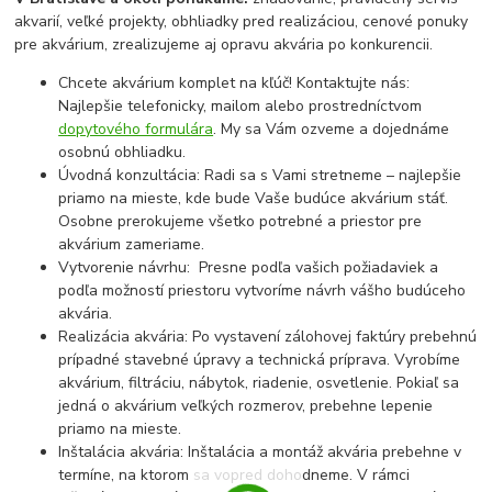
akvarií, veľké projekty, obhliadky pred realizáciou, cenové ponuky
pre akvárium, zrealizujeme aj opravu akvária po konkurencii.
Chcete akvárium komplet na kľúč! Kontaktujte nás:
Najlepšie telefonicky, mailom alebo prostredníctvom
dopytového formulára
. My sa Vám ozveme a dojednáme
osobnú obhliadku.
Úvodná konzultácia: Radi sa s Vami stretneme – najlepšie
priamo na mieste, kde bude Vaše budúce akvárium stáť.
Osobne prerokujeme všetko potrebné a priestor pre
akvárium zameriame.
Vytvorenie návrhu: Presne podľa vašich požiadaviek a
podľa možností priestoru vytvoríme návrh vášho budúceho
akvária.
Realizácia akvária: Po vystavení zálohovej faktúry prebehnú
prípadné stavebné úpravy a technická príprava. Vyrobíme
akvárium, filtráciu, nábytok, riadenie, osvetlenie. Pokiaľ sa
jedná o akvárium veľkých rozmerov, prebehne lepenie
priamo na mieste.
Inštalácia akvária: Inštalácia a montáž akvária prebehne v
termíne, na ktorom sa vopred dohodneme. V rámci