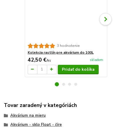
Sera aquata
3 hodnotenie
Kolekcia rastlín pre akvárium do 100L
42,50 €
16,79 €
skladom
/
ks
/
k
Pridať do košíka
Tovar zaradený v kategóriách
Akvárium na mieru
Akvárium - sklo Float - číre