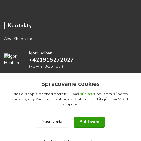
Kontakty
AkvaShop s.r.o.
Igor Heriban
+421915272027
(Po-Pia, 8-16 hod.)
akvashop@gmail.com
Spracovanie cookies
Náš e-shop a partneri potrebujú Váš
súhlas
s použitím súborov
cookies, aby Vám mohli zobrazovať informácie týkajúce sa Vašich
záujmov.
Súhlasím
Nastavenia
Realizujeme prírodné akvária: AkvaShop s.r.o. • IBAN:
SK3911000000002947087849