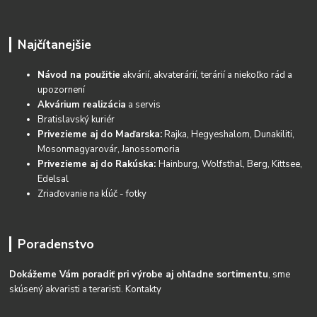
Najčítanejšie
Návod na použitie
akvárií, akvaterárií, terárií a niekoľko rád a
upozornení
Akvárium realizácia
a servis
Bratislavský kuriér
Privezieme aj do Maďarska:
Rajka, Hegyeshalom, Dunakiliti,
Mosonmagyarovár, Janossomoria
Privezieme aj do Rakúska:
Hainburg, Wolfsthal, Berg, Kittsee,
Edelsal
Zriaďovanie na kĺúč - fotky
Poradenstvo
Dokážeme Vám poradiť pri výrobe aj ohľadne sortimentu
, sme
skúsený akvaristi a teraristi.
Kontakty