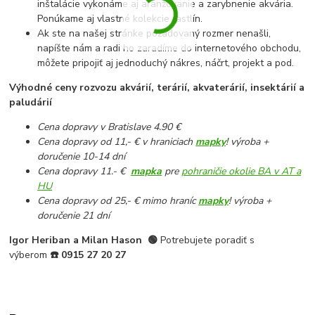
inštalácie vykonáme aj aranžovanie a zarybnenie akvária.
Ponúkame aj vlastné kolekcie rastlín.
Ak ste na našej stránke požadovaný rozmer nenašli,
napíšte nám a radi ho zaradíme do internetového obchodu,
môžete pripojiť aj jednoduchý nákres, náčrt, projekt a pod.
Výhodné ceny rozvozu akvárií, terárií, akvaterárií, insektárií a
paludárií
Cena dopravy v Bratislave 4.90 €
Cena dopravy od 11,- € v hraniciach
mapky
! výroba +
doručenie 10-14 dní
Cena dopravy 11.- €
mapka
pre
pohraničie okolie BA v AT a
HU
Cena dopravy od 25,- € mimo hraníc
mapky
! výroba +
doručenie 21 dní
Igor Heriban a Milan Hason
🟢
Potrebujete poradiť s
výberom
☎️
0915 27 20 27