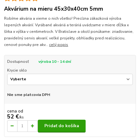
Akvárium na mieru 45x30x40cm 5mm
Robíme akvária a vieme o nich všetko! Precízna zákazková výroba
lepených akvárií. Vyrábané akváriá a teráriá uvádzame v miere dĺžka x
šírka x výška v centimetroch. V Bratislave a okolí ponúkame: zriaďovanie,
pravidelný servis akvarií, veľké projekty, obhliadky pred realizáciou,
cenové ponuky pre akv...
celý popis
Dostupnosť
výroba 10 - 14 dní
Krycie sklo
Nie sme platcovia DPH
cena od
52 €
/
ks
Pridať do košíka