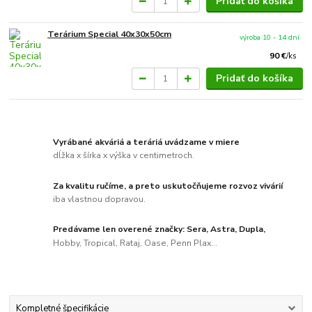
Pridať do košíka
Terárium Special 40x30x50cm
výroba 10 - 14 dní
90 €
/
ks
Pridať do košíka
Vyrábané akváriá a teráriá uvádzame v miere
dĺžka x šírka x výška v centimetroch.
Za kvalitu ručíme, a preto uskutočňujeme rozvoz vivárií
iba vlastnou dopravou.
Predávame len overené značky: Sera, Astra, Dupla,
Hobby, Tropical, Rataj, Oase, Penn Plax...
Kompletné špecifikácie