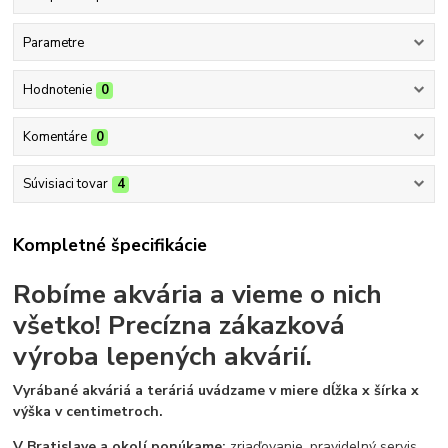
Parametre
Hodnotenie
0
Komentáre
0
Súvisiaci tovar
4
Kompletné špecifikácie
Robíme akvária a vieme o nich
všetko!
Precízna zákazková
výroba lepených akvárií.
Vyrábané akváriá a teráriá uvádzame v miere dĺžka x šírka x
výška v centimetroch.
V Bratislave a okolí ponúkame:
zriaďovanie, pravidelný servis