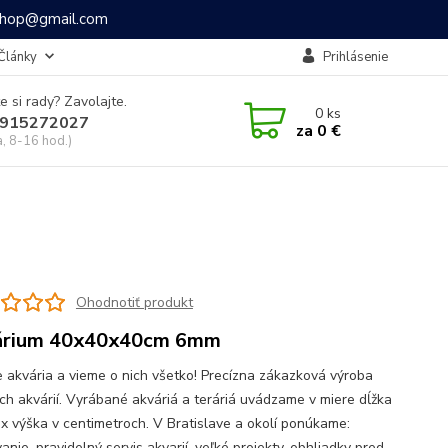
ashop@gmail.com
Články
Prihlásenie
e si rady? Zavolajte.
0
ks
915272027
za
0 €
a, 8-16 hod.)
Ohodnotiť produkt
árium 40x40x40cm 6mm
 akvária a vieme o nich všetko! Precízna zákazková výroba
ch akvárií. Vyrábané akváriá a teráriá uvádzame v miere dĺžka
a x výška v centimetroch. V Bratislave a okolí ponúkame:
anie, pravidelný servis akvarií, veľké projekty, obhliadky pred