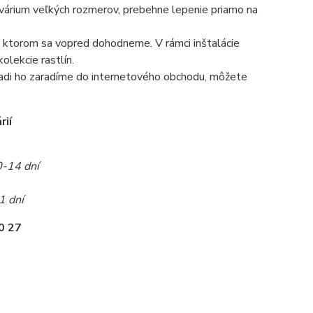
 akvárium veľkých rozmerov, prebehne lepenie priamo na
 na ktorom sa vopred dohodneme. V rámci inštalácie
olekcie rastlín.
radi ho zaradíme do internetového obchodu, môžete
rií
0-14 dní
1 dní
0 27