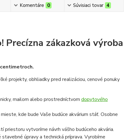
Komentáre
0
Súvisiaci tovar
4
!
Precízna zákazková výroba
v centimetroch.
veľké projekty, obhliadky pred realizáciou, cenové ponuky
onicky, mailom alebo prostredníctvom
dopytového
a mieste, kde bude Vaše budúce akvárium stáť. Osobne
í priestoru vytvoríme návrh vášho budúceho akvária.
é stavebné úpravy a technická príprava. Vyrobíme