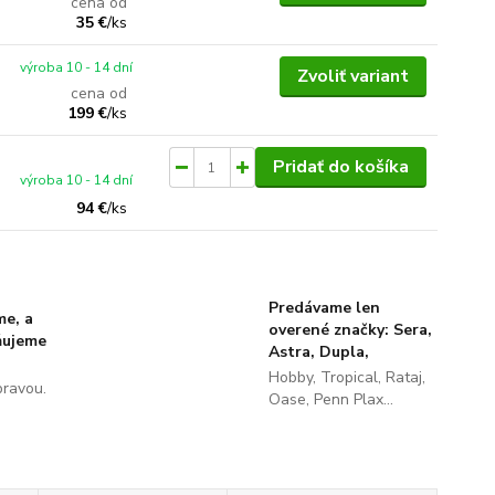
cena od
35 €
/
ks
výroba 10 - 14 dní
Zvoliť variant
cena od
199 €
/
ks
Pridať do košíka
výroba 10 - 14 dní
94 €
/
ks
Predávame len
me, a
overené značky: Sera,
ňujeme
Astra, Dupla,
Hobby, Tropical, Rataj,
pravou.
Oase, Penn Plax...