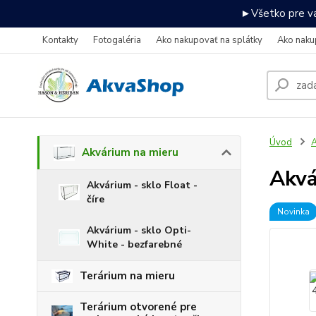
►Všetko pre va
Kontakty
Fotogaléria
Ako nakupovať na splátky
Ako naku
Úvod
A
Akvárium na mieru
Akv
Akvárium - sklo Float -
číre
Novinka
Akvárium - sklo Opti-
White - bezfarebné
Terárium na mieru
Terárium otvorené pre