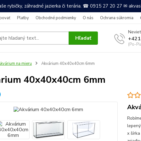
še rybičky, záhradné jazierka či terária. ☎ 0915 27 20 27 ✉ akv
povať
Platby
Obchodné podmienky
O nás
Ochrana súkromia
Neviet
Hľadať
+421
(Po-Pi
kvárium na mieru
Akvárium 40x40x40cm 6mm
árium 40x40x40cm 6mm
Akv
Robíme
lepený
x šírk
zriaďov