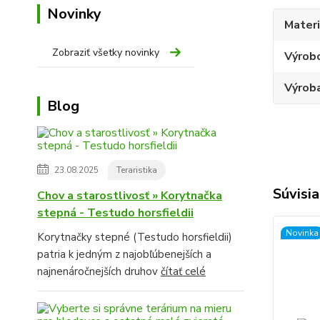
Novinky
Materi
Zobraziť všetky novinky
Výrob
Výroba
Blog
23.08.2025
Teraristika
Súvisia
Chov a starostlivosť » Korytnačka
stepná - Testudo horsfieldii
Novinka
Korytnačky stepné (Testudo horsfieldii)
patria k jedným z najobľúbenejších a
najnenáročnejších druhov
čítať celé