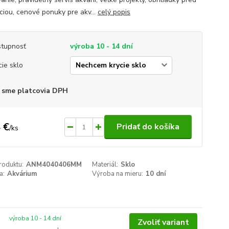
áciou, cenové ponuky pre akv...
celý popis
tupnosť
výroba 10 - 14 dní
cie sklo
 sme platcovia DPH
 €
Pridať do košíka
/
ks
roduktu:
ANM4040406MM
Materiál:
Sklo
a:
Akvárium
Výroba na mieru:
10 dní
výroba 10 - 14 dní
Zvoliť variant