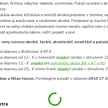
árium, filtráciu, nábytok, riadenie, osvetlenie. Pokiaľ sa jedná o
ste.
talácia akvária: Inštalácia a montáž akvária prebehne v termíne,
onáme aj aranžovanie a zarybnenie akvária. Ponúkame aj vlastné k
ste na našej stránke požadovaný rozmer nenašli, napíšte nám a 
pojiť aj jednoduchý nákres, náčrt, projekt a pod.
eny rozvozu akvárií, terárií, akvaterárií, insektárií a paludá
a dopravy v Bratislave 4.90 €
a dopravy od 12,- € v hraniciach
mapky
! výroba + doručenie 1
a dopravy 12.- €
mapka
pre
pohraničie okolie BA v AT a HU
a dopravy od 25,- € mimo hraníc
mapky
! výroba + doručenie 2
iban a Milan Hason
.
Potrebujete poradiť s výberom
0915 27 2
etre