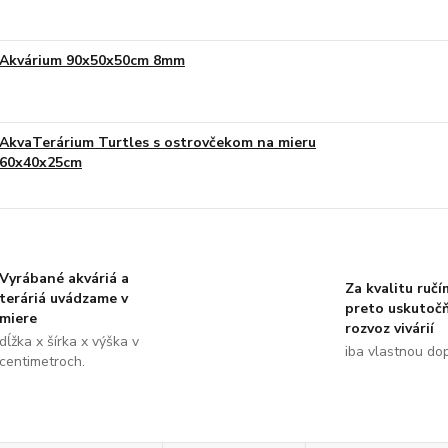
Akvárium 90x50x50cm 8mm
AkvaTerárium Turtles s ostrovčekom na mieru
60x40x25cm
Vyrábané akváriá a
Za kvalitu ručí
teráriá uvádzame v
preto uskutoč
miere
rozvoz vivárií
dĺžka x šírka x výška v
iba vlastnou do
centimetroch.