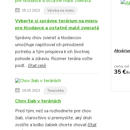
05.12.2023
Výroba na mieru
Vyberte si správne terárium na mieru
pre hlodavce a ostatné malé zvieratá
Správny chov zvierat a hlodavcov
umožňuje naplňovať ich prirodzené
Akvári
potreby a tým prispieva k ich životnej
pohode a zdraviu. Rozmer terária voľte
podľ...
čítať celé
cena od
35 €
/
k
18.05.2023
Teraristika
Chov žiab v teráriách
Pred tým, než sa rozhodnete pre chov
žiab, starostlivo si premyslite, aký druh
zvolíte a koľko žabiek chcete chovať
čítať