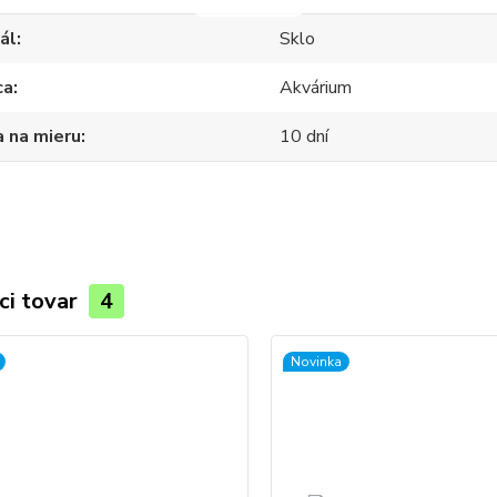
ál
Sklo
ca
Akvárium
 na mieru
10 dní
ci tovar
4
Novinka