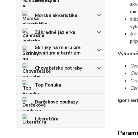
krevety
akv
mie
Morská akvaristika
Inš
vyk
Záhradné jazierka
Ak 
pri
Skrinky na mieru pre
akvárium a terárium
Výhodné c
Cen
Chovateľské potreby
Cen
Cen
Top Ponuka
Cen
Igor Her
Darčekové poukazy
Literatúra
Param