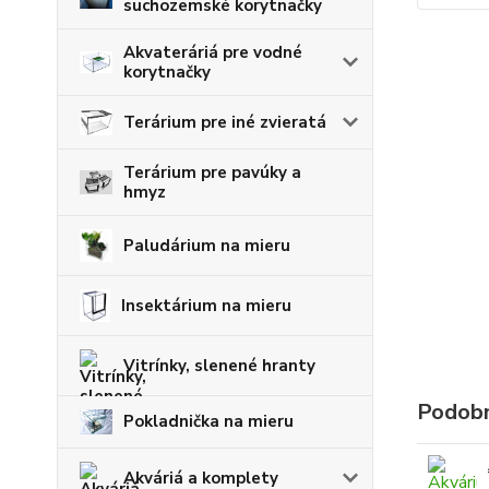
suchozemské korytnačky
Akvateráriá pre vodné
korytnačky
Terárium pre iné zvieratá
Terárium pre pavúky a
hmyz
Paludárium na mieru
Insektárium na mieru
Vitrínky, slenené hranty
Podobn
Pokladnička na mieru
Akváriá a komplety