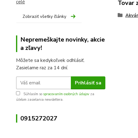
celé
Tovar 
Akvár
Zobraziť všetky články
Nepremeškajte novinky, akcie
a zľavy!
Môžete sa kedykoľvek odhlásiť.
Zasielame raz za 14 dní.
Prihlásiť sa
Súhlasím so
spracovaním osobných údajov
za
účelom zasielania newslettera.
0915272027