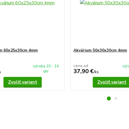
um 60x25x30cm 4mm
Akvárium 50x30x30cm 4mm
cena od
výroba 10 - 14
výr
37,90 €
dní
s
/
ks
Zvoliť variant
Zvoliť variant