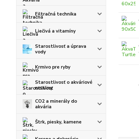
Filtračná technika
Liečivá a vitamíny
Starostlivosť a úprava
vody
Krmivo pre ryby
Starostlivosť o akváriové
rastliny
CO2 a minerály do
akvária
Štrk, piesky, kamene
Korene a dekorácie