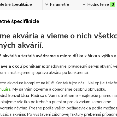
etné špecifikácie
Parametre
Hodnotenie
0
tné špecifikácie
me akvária a vieme o nich všetko
ných akvárií.
 akváriá a teráriá uvádzame v miere dĺžka x šírka x výška 
lave a okolí ponúkame:
zriaďovanie, pravidelný servis akvarií, 
ium, zrealizujeme aj opravu akvária po konkurencii.
ete akvárium komplet na kľúč! Kontaktujte nás: Najlepšie telef
mulára
. My sa Vám ozveme a dojednáme osobnú obhliadku.
dná konzultácia: Radi sa s Vami stretneme – najlepšie priamo n
rokujeme všetko potrebné a priestor pre akvárium zameriame.
vorenie návrhu: Presne podľa vašich požiadaviek a podľa možnost
lizácia akvária: Po vystavení zálohovej faktúry prebehnú prípadn