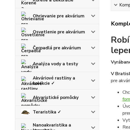
Kompl
Ohrievanie pre akvárium
Komple
Osvetlenie pre akvárium
Robí
lepe
Čerpadlá pre akvárium
Vyrábané
Analýza vody a testy
V Bratis
Akváriové rastliny a
pre akvár
kolekcie ✓
Chc
Akvaristické pomôcky
for
Úvo
Teraristika ✓
pre
Vyt
Nanoakvaristika a
Rea