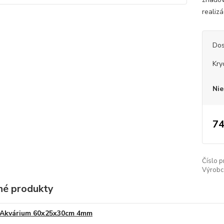
realiz
Dos
Kry
Nie
74
Číslo p
Výrobc
é produkty
Akvárium 60x25x30cm 4mm