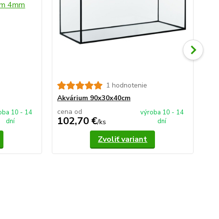
1 hodnotenie
Ak
Akvárium 90x30x40cm
cena od
ce
oba 10 - 14
výroba 10 - 14
102,70 €
1
dní
dní
/
ks
Zvoliť variant