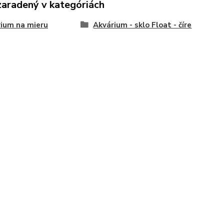
zaradený v kategóriách
ium na mieru
Akvárium - sklo Float - číre