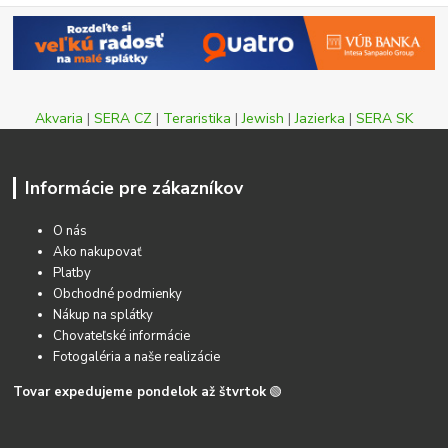
Akvaria
|
SERA CZ
|
Teraristika
|
Jewish
|
Jazierka
|
SERA SK
Informácie pre zákazníkov
O nás
Ako nakupovať
Platby
Obchodné podmienky
Nákup na splátky
Chovateľské informácie
Fotogaléria a naše realizácie
Tovar expedujeme pondelok až štvrtok
🟢