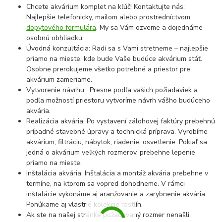
Chcete akvárium komplet na kľúč! Kontaktujte nás:
Najlepšie telefonicky, mailom alebo prostredníctvom
dopytového formulára
. My sa Vám ozveme a dojednáme
osobnú obhliadku.
Úvodná konzultácia: Radi sa s Vami stretneme – najlepšie
priamo na mieste, kde bude Vaše budúce akvárium stáť.
Osobne prerokujeme všetko potrebné a priestor pre
akvárium zameriame.
Vytvorenie návrhu: Presne podľa vašich požiadaviek a
podľa možností priestoru vytvoríme návrh vášho budúceho
akvária.
Realizácia akvária: Po vystavení zálohovej faktúry prebehnú
prípadné stavebné úpravy a technická príprava. Vyrobíme
akvárium, filtráciu, nábytok, riadenie, osvetlenie. Pokiaľ sa
jedná o akvárium veľkých rozmerov, prebehne lepenie
priamo na mieste.
Inštalácia akvária: Inštalácia a montáž akvária prebehne v
termíne, na ktorom sa vopred dohodneme. V rámci
inštalácie vykonáme aj aranžovanie a zarybnenie akvária.
Ponúkame aj vlastné kolekcie rastlín.
Ak ste na našej stránke požadovaný rozmer nenašli,