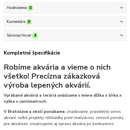
Hodnotenie
0
Komentáre
0
Súvisiaci tovar
4
Kompletné špecifikácie
Robíme akvária a vieme o nich
všetko!
Precízna zákazková
výroba lepených akvárií.
Vyrábané akváriá a teráriá uvádzame v miere dĺžka x šírka x
výška v centimetroch.
V Bratislave a okolí ponúkame:
zriaďovanie, pravidelný servis
akvarií, veľké projekty, obhliadky pred realizáciou, cenové ponuky
pre akvárium, zrealizujeme aj opravu akvária po konkurencii.