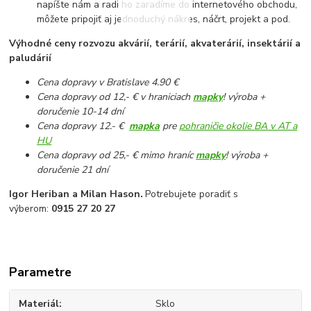
napíšte nám a radi ho zaradíme do internetového obchodu,
môžete pripojiť aj jednoduchý nákres, náčrt, projekt a pod.
Výhodné ceny rozvozu akvárií, terárií, akvaterárií, insektárií a
paludárií
Cena dopravy v Bratislave 4.90 €
Cena dopravy od 12,- € v hraniciach
mapky
! výroba +
doručenie 10-14 dní
Cena dopravy 12.- €
mapka
pre
pohraničie okolie BA v AT a
HU
Cena dopravy od 25,- € mimo hraníc
mapky
! výroba +
doručenie 21 dní
Igor Heriban a Milan Hason
.
Potrebujete poradiť s
výberom:
0915 27 20 27
Parametre
Materiál
Sklo