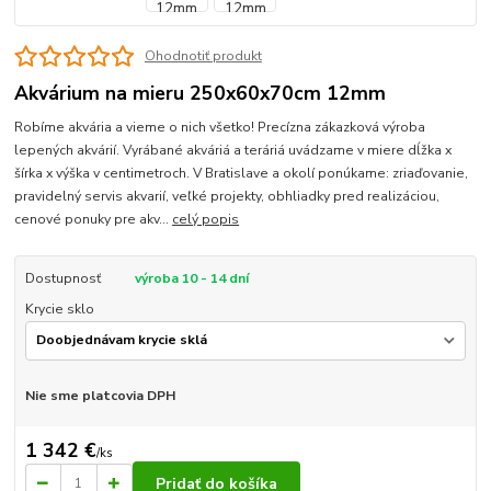
Ohodnotiť produkt
Akvárium na mieru 250x60x70cm 12mm
Robíme akvária a vieme o nich všetko! Precízna zákazková výroba
lepených akvárií. Vyrábané akváriá a teráriá uvádzame v miere dĺžka x
šírka x výška v centimetroch. V Bratislave a okolí ponúkame: zriaďovanie,
pravidelný servis akvarií, veľké projekty, obhliadky pred realizáciou,
cenové ponuky pre akv...
celý popis
Dostupnosť
výroba 10 - 14 dní
Krycie sklo
Nie sme platcovia DPH
1 342 €
/
ks
Pridať do košíka