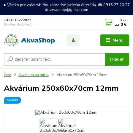
►Všetko pre vaše rybičky, záhradné jazierka či terária. ☎ 0915 27 20 27
✉ akvashop@gmail.com
0
ks
+421915272027
za
0 €
(Po-Pia, 8-16 hod.)
Menu
Hľadať
Úvod
Akvárium na mieru
Akvárium 250x60x70cm 12mm
Akvárium 250x60x70cm 12mm
Novinka