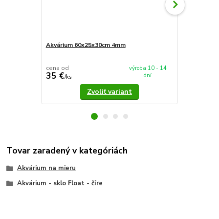
Akvárium 60x25x30cm 4mm
Akvárium 5
cena od
cena od
výroba 10 - 14
35 €
37,90 €
dní
/
ks
/
k
Zvoliť variant
Tovar zaradený v kategóriách
Akvárium na mieru
Akvárium - sklo Float - číre