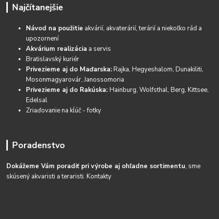
Najčítanejšie
Návod na použitie
akvárií, akvaterárií, terárií a niekoľko rád a
upozornení
Akvárium realizácia
a servis
Bratislavský kuriér
Privezieme aj do Maďarska:
Rajka, Hegyeshalom, Dunakiliti,
Mosonmagyarovár, Janossomoria
Privezieme aj do Rakúska:
Hainburg, Wolfsthal, Berg, Kittsee,
Edelsal
Zriaďovanie na kĺúč - fotky
Poradenstvo
Dokážeme Vám poradiť pri výrobe aj ohľadne sortimentu
, sme
skúsený akvaristi a teraristi.
Kontakty