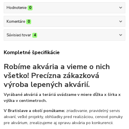
Hodnotenie
0
Komentáre
0
Súvisiaci tovar
4
Kompletné špecifikácie
Robíme akvária a vieme o nich
všetko!
Precízna zákazková
výroba lepených akvárií.
Vyrábané akváriá a teráriá uvádzame v miere dĺžka x šírka x
výška v centimetroch.
V Bratislave a okolí ponúkame:
zriaďovanie, pravidelný servis
akvarií, veľké projekty, obhliadky pred realizáciou, cenové ponuky
pre akvárium, zrealizujeme aj opravu akvária po konkurencii.