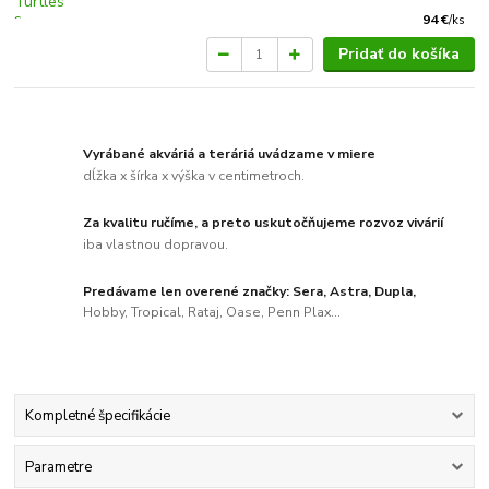
94 €
/
ks
Pridať do košíka
Vyrábané akváriá a teráriá uvádzame v miere
dĺžka x šírka x výška v centimetroch.
Za kvalitu ručíme, a preto uskutočňujeme rozvoz vivárií
iba vlastnou dopravou.
Predávame len overené značky: Sera, Astra, Dupla,
Hobby, Tropical, Rataj, Oase, Penn Plax...
Kompletné špecifikácie
Parametre