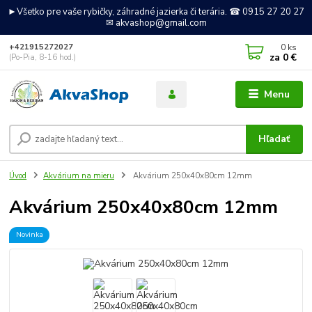
►Všetko pre vaše rybičky, záhradné jazierka či terária. ☎ 0915 27 20 27
✉ akvashop@gmail.com
0
ks
+421915272027
za
0 €
(Po-Pia, 8-16 hod.)
Menu
Hľadať
Úvod
Akvárium na mieru
Akvárium 250x40x80cm 12mm
Akvárium 250x40x80cm 12mm
Novinka