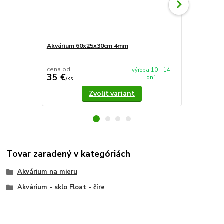
Akvárium 60x25x30cm 4mm
Akvárium 5
cena od
cena od
výroba 10 - 14
35 €
37,90 €
dní
/
ks
/
k
Zvoliť variant
Tovar zaradený v kategóriách
Akvárium na mieru
Akvárium - sklo Float - číre