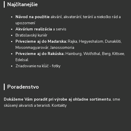
Najčítanejšie
Návod na použitie
akvárií, akvaterárií, terárií a niekoľko rád a
upozornení
Akvárium realizácia
a servis
Bratislavský kuriér
Privezieme aj do Maďarska:
Rajka, Hegyeshalom, Dunakiliti,
Mosonmagyarovár, Janossomoria
Privezieme aj do Rakúska:
Hainburg, Wolfsthal, Berg, Kittsee,
Edelsal
Zriaďovanie na kĺúč - fotky
Poradenstvo
Dokážeme Vám poradiť pri výrobe aj ohľadne sortimentu
, sme
skúsený akvaristi a teraristi.
Kontakty