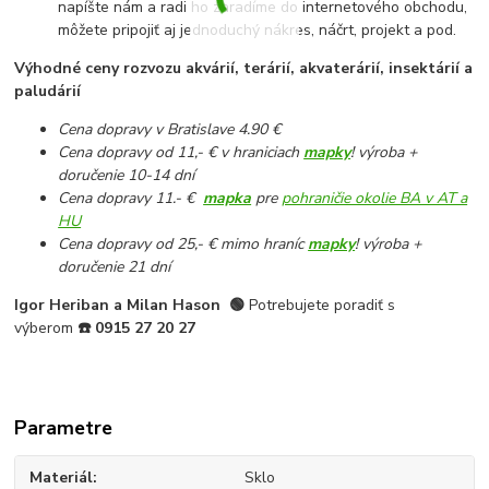
napíšte nám a radi ho zaradíme do internetového obchodu,
môžete pripojiť aj jednoduchý nákres, náčrt, projekt a pod.
Výhodné ceny rozvozu akvárií, terárií, akvaterárií, insektárií a
paludárií
Cena dopravy v Bratislave 4.90 €
Cena dopravy od 11,- € v hraniciach
mapky
! výroba +
doručenie 10-14 dní
Cena dopravy 11.- €
mapka
pre
pohraničie okolie BA v AT a
HU
Cena dopravy od 25,- € mimo hraníc
mapky
! výroba +
doručenie 21 dní
Igor Heriban a Milan Hason
🟢
Potrebujete poradiť s
výberom
☎️
0915 27 20 27
Parametre
Materiál
Sklo