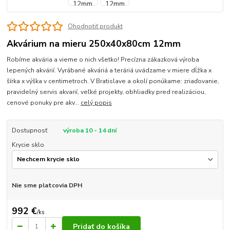
Ohodnotiť produkt
Akvárium na mieru 250x40x80cm 12mm
Robíme akvária a vieme o nich všetko! Precízna zákazková výroba
lepených akvárií. Vyrábané akváriá a teráriá uvádzame v miere dĺžka x
šírka x výška v centimetroch. V Bratislave a okolí ponúkame: zriaďovanie,
pravidelný servis akvarií, veľké projekty, obhliadky pred realizáciou,
cenové ponuky pre akv...
celý popis
Dostupnosť
výroba 10 - 14 dní
Krycie sklo
Nie sme platcovia DPH
992 €
/
ks
Pridať do košíka