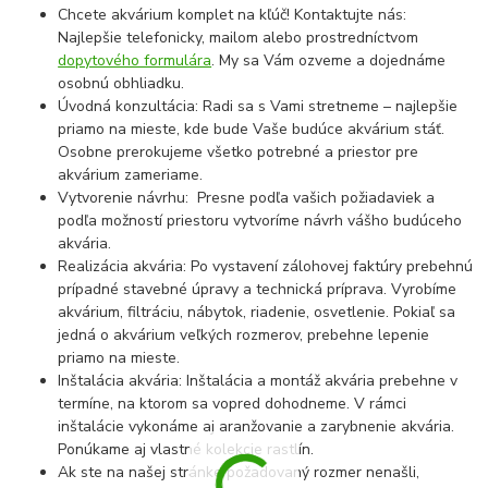
Chcete akvárium komplet na kľúč! Kontaktujte nás:
Najlepšie telefonicky, mailom alebo prostredníctvom
dopytového formulára
. My sa Vám ozveme a dojednáme
osobnú obhliadku.
Úvodná konzultácia: Radi sa s Vami stretneme – najlepšie
priamo na mieste, kde bude Vaše budúce akvárium stáť.
Osobne prerokujeme všetko potrebné a priestor pre
akvárium zameriame.
Vytvorenie návrhu: Presne podľa vašich požiadaviek a
podľa možností priestoru vytvoríme návrh vášho budúceho
akvária.
Realizácia akvária: Po vystavení zálohovej faktúry prebehnú
prípadné stavebné úpravy a technická príprava. Vyrobíme
akvárium, filtráciu, nábytok, riadenie, osvetlenie. Pokiaľ sa
jedná o akvárium veľkých rozmerov, prebehne lepenie
priamo na mieste.
Inštalácia akvária: Inštalácia a montáž akvária prebehne v
termíne, na ktorom sa vopred dohodneme. V rámci
inštalácie vykonáme aj aranžovanie a zarybnenie akvária.
Ponúkame aj vlastné kolekcie rastlín.
Ak ste na našej stránke požadovaný rozmer nenašli,