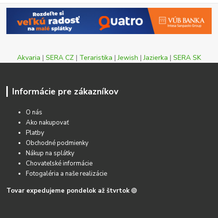
Akvaria
|
SERA CZ
|
Teraristika
|
Jewish
|
Jazierka
|
SERA SK
Informácie pre zákazníkov
O nás
Ako nakupovať
Platby
Obchodné podmienky
Nákup na splátky
Chovateľské informácie
Fotogaléria a naše realizácie
Tovar expedujeme pondelok až štvrtok
🟢