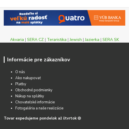
Akvaria
|
SERA CZ
|
Teraristika
|
Jewish
|
Jazierka
|
SERA SK
Informácie pre zákazníkov
O nás
Ako nakupovať
Platby
Obchodné podmienky
Nákup na splátky
Chovateľské informácie
Fotogaléria a naše realizácie
Tovar expedujeme pondelok až štvrtok
🟢