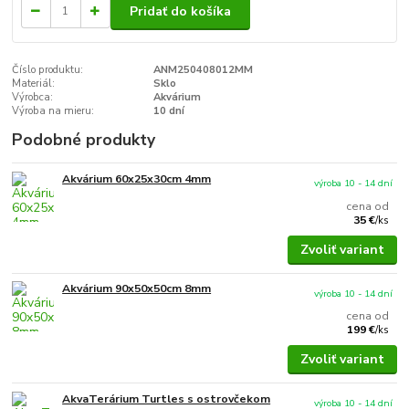
Pridať do košíka
Číslo produktu:
ANM250408012MM
Materiál:
Sklo
Výrobca:
Akvárium
Výroba na mieru:
10 dní
Podobné produkty
Akvárium 60x25x30cm 4mm
výroba 10 - 14 dní
cena od
35 €
/
ks
Zvoliť variant
Akvárium 90x50x50cm 8mm
výroba 10 - 14 dní
cena od
199 €
/
ks
Zvoliť variant
AkvaTerárium Turtles s ostrovčekom
výroba 10 - 14 dní