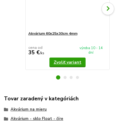
Akvárium 60x25x30cm 4mm
Akvárium 5
cena od
cena od
výroba 10 - 14
35 €
37,90 €
dní
/
ks
/
k
Zvoliť variant
Tovar zaradený v kategóriách
Akvárium na mieru
Akvárium - sklo Float - číre