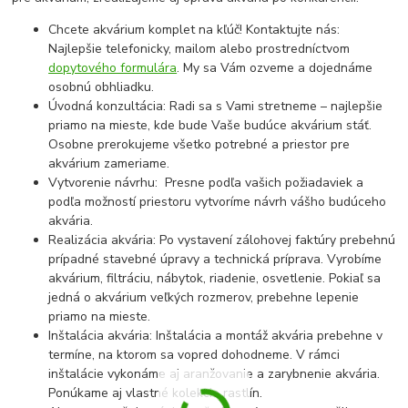
Chcete akvárium komplet na kľúč! Kontaktujte nás:
Najlepšie telefonicky, mailom alebo prostredníctvom
dopytového formulára
. My sa Vám ozveme a dojednáme
osobnú obhliadku.
Úvodná konzultácia: Radi sa s Vami stretneme – najlepšie
priamo na mieste, kde bude Vaše budúce akvárium stáť.
Osobne prerokujeme všetko potrebné a priestor pre
akvárium zameriame.
Vytvorenie návrhu: Presne podľa vašich požiadaviek a
podľa možností priestoru vytvoríme návrh vášho budúceho
akvária.
Realizácia akvária: Po vystavení zálohovej faktúry prebehnú
prípadné stavebné úpravy a technická príprava. Vyrobíme
akvárium, filtráciu, nábytok, riadenie, osvetlenie. Pokiaľ sa
jedná o akvárium veľkých rozmerov, prebehne lepenie
priamo na mieste.
Inštalácia akvária: Inštalácia a montáž akvária prebehne v
termíne, na ktorom sa vopred dohodneme. V rámci
inštalácie vykonáme aj aranžovanie a zarybnenie akvária.
Ponúkame aj vlastné kolekcie rastlín.