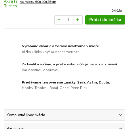
na mieru 60x40x25cm
94 €
/
ks
Pridať do košíka
Vyrábané akváriá a teráriá uvádzame v miere
dĺžka x šírka x výška v centimetroch.
Za kvalitu ručíme, a preto uskutočňujeme rozvoz vivárií
iba vlastnou dopravou.
Predávame len overené značky: Sera, Astra, Dupla,
Hobby, Tropical, Rataj, Oase, Penn Plax...
Kompletné špecifikácie
Parametre