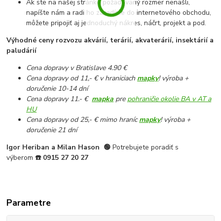
Ak ste na našej stránke požadovaný rozmer nenašli,
napíšte nám a radi ho zaradíme do internetového obchodu,
môžete pripojiť aj jednoduchý nákres, náčrt, projekt a pod.
Výhodné ceny rozvozu akvárií, terárií, akvaterárií, insektárií a
paludárií
Cena dopravy v Bratislave 4.90 €
Cena dopravy od 11,- € v hraniciach
mapky
! výroba +
doručenie 10-14 dní
Cena dopravy 11.- €
mapka
pre
pohraničie okolie BA v AT a
HU
Cena dopravy od 25,- € mimo hraníc
mapky
! výroba +
doručenie 21 dní
Igor Heriban a Milan Hason
🟢
Potrebujete poradiť s
výberom
☎️
0915 27 20 27
Parametre