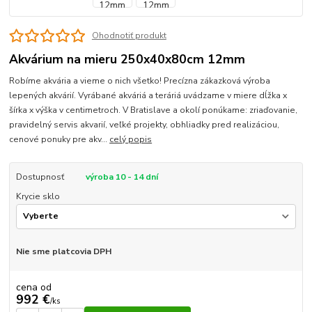
Ohodnotiť produkt
Akvárium na mieru 250x40x80cm 12mm
Robíme akvária a vieme o nich všetko! Precízna zákazková výroba
lepených akvárií. Vyrábané akváriá a teráriá uvádzame v miere dĺžka x
šírka x výška v centimetroch. V Bratislave a okolí ponúkame: zriaďovanie,
pravidelný servis akvarií, veľké projekty, obhliadky pred realizáciou,
cenové ponuky pre akv...
celý popis
Dostupnosť
výroba 10 - 14 dní
Krycie sklo
Nie sme platcovia DPH
cena od
992 €
/
ks