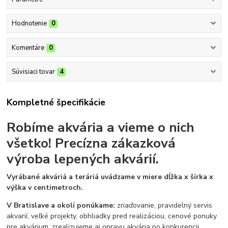
Hodnotenie
0
Komentáre
0
Súvisiaci tovar
4
Kompletné špecifikácie
Robíme akvária a vieme o nich
všetko!
Precízna zákazková
výroba lepených akvárií.
Vyrábané akváriá a teráriá uvádzame v miere dĺžka x šírka x
výška v centimetroch.
V Bratislave a okolí ponúkame:
zriaďovanie, pravidelný servis
akvarií, veľké projekty, obhliadky pred realizáciou, cenové ponuky
pre akvárium, zrealizujeme aj opravu akvária po konkurencii.