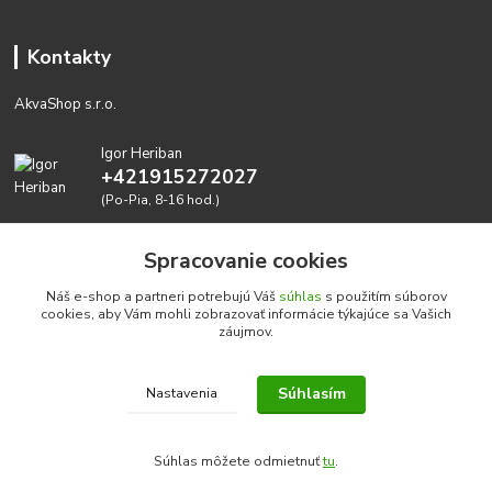
Kontakty
AkvaShop s.r.o.
Igor Heriban
+421915272027
(Po-Pia, 8-16 hod.)
akvashop@gmail.com
Spracovanie cookies
Náš e-shop a partneri potrebujú Váš
súhlas
s použitím súborov
cookies, aby Vám mohli zobrazovať informácie týkajúce sa Vašich
záujmov.
Súhlasím
Nastavenia
Realizujeme prírodné akvária: AkvaShop s.r.o. • IBAN:
SK3911000000002947087849
Súhlas môžete odmietnuť
tu
.
google-site-verification=0nmJ-HDbfWgdf7hn3NpxYEsEo-