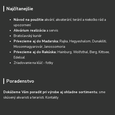
Najčítanejšie
Návod na použitie
akvárií, akvaterárií, terárií a niekoľko rád a
upozornení
Akvárium realizácia
a servis
Bratislavský kuriér
Privezieme aj do Maďarska:
Rajka, Hegyeshalom, Dunakiliti,
Mosonmagyarovár, Janossomoria
Privezieme aj do Rakúska:
Hainburg, Wolfsthal, Berg, Kittsee,
Edelsal
Zriaďovanie na kĺúč - fotky
Poradenstvo
Dokážeme Vám poradiť pri výrobe aj ohľadne sortimentu
, sme
skúsený akvaristi a teraristi.
Kontakty