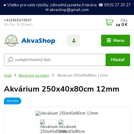
►Všetko pre vaše rybičky, záhradné jazierka či terária. ☎ 0915 27 20 27
✉ akvashop@gmail.com
0
ks
+421915272027
za
0 €
(Po-Pia, 8-16 hod.)
Menu
Hľadať
Úvod
Akvárium na mieru
Akvárium 250x40x80cm 12mm
Akvárium 250x40x80cm 12mm
Novinka