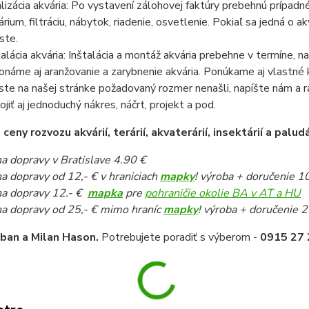
lizácia akvária: Po vystavení zálohovej faktúry prebehnú prípadn
árium, filtráciu, nábytok, riadenie, osvetlenie. Pokiaľ sa jedná o
ste.
talácia akvária: Inštalácia a montáž akvária prebehne v termíne,
onáme aj aranžovanie a zarybnenie akvária. Ponúkame aj vlastné k
ste na našej stránke požadovaný rozmer nenašli, napíšte nám a 
pojiť aj jednoduchý nákres, náčrt, projekt a pod.
eny rozvozu akvárií, terárií, akvaterárií, insektárií a paludá
a dopravy v Bratislave 4.90 €
a dopravy od 12,- € v hraniciach
mapky
! výroba + doručenie 1
a dopravy 12.- €
mapka
pre
pohraničie okolie BA v AT a HU
a dopravy od 25,- € mimo hraníc
mapky
! výroba + doručenie 2
iban a Milan Hason.
Potrebujete poradiť s výberom -
0915 27 