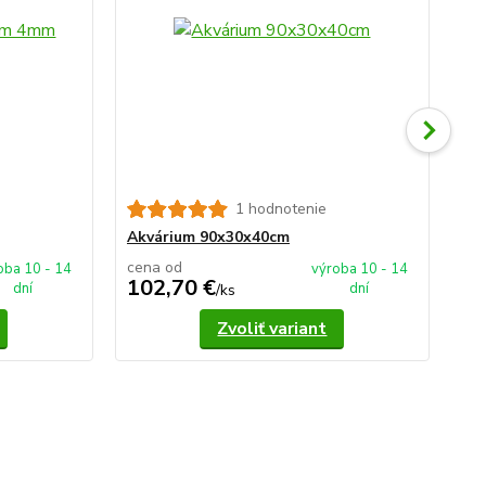
1 hodnotenie
Ak
Akvárium 90x30x40cm
cena od
ce
oba 10 - 14
výroba 10 - 14
102,70 €
1
dní
dní
/
ks
Zvoliť variant