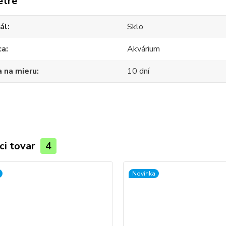
etre
ál
Sklo
ca
Akvárium
 na mieru
10 dní
ci tovar
4
Novinka