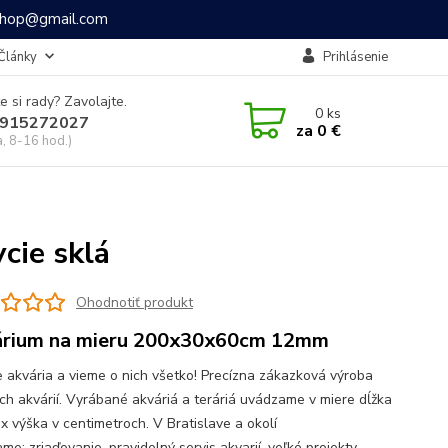
ashop@gmail.com
Články
Prihlásenie
e si rady? Zavolajte.
0
ks
915272027
za
0 €
a, 8-16 hod.)
ie sklá
Ohodnotiť produkt
rium na mieru 200x30x60cm 12mm
 akvária a vieme o nich všetko! Precízna zákazková výroba
ch akvárií. Vyrábané akváriá a teráriá uvádzame v miere dĺžka
 x výška v centimetroch. V Bratislave a okolí
e: zriaďovanie, pravidelný servis akvarií, veľké projekty,