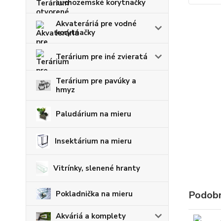
suchozemské korytnačky
Akvateráriá pre vodné
korytnačky
Terárium pre iné zvieratá
Terárium pre pavúky a
hmyz
Paludárium na mieru
Insektárium na mieru
Vitrínky, slenené hranty
Podobn
Pokladnička na mieru
Akváriá a komplety