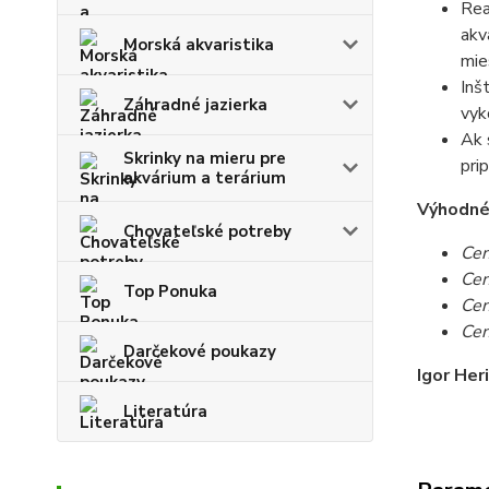
Rea
akv
Morská akvaristika
mie
Inš
Záhradné jazierka
vyk
Ak 
Skrinky na mieru pre
pri
akvárium a terárium
Výhodné c
Chovateľské potreby
Cen
Cen
Top Ponuka
Cen
Cen
Darčekové poukazy
Igor Her
Literatúra