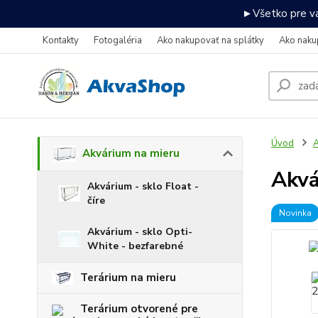
►Všetko pre va
Kontakty
Fotogaléria
Ako nakupovať na splátky
Ako naku
Úvod
A
Akvárium na mieru
Akvá
Akvárium - sklo Float -
číre
Novinka
Akvárium - sklo Opti-
White - bezfarebné
Terárium na mieru
Terárium otvorené pre