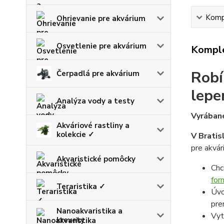
Kompl
Ohrievanie pre akvárium
Osvetlenie pre akvárium
Komple
Robí
Čerpadlá pre akvárium
lepe
Analýza vody a testy
Vyrábané
Akváriové rastliny a
kolekcie ✓
V Bratis
pre akvár
Akvaristické pomôcky
Chc
for
Teraristika ✓
Úvo
pre
Nanoakvaristika a
Vyt
krevety