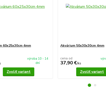
um 60x25x30cm 4mm
Akvárium 50x30x30cm 4mm
cena od
výroba 10 - 14
výr
37,90 €
dní
s
/
ks
Zvoliť variant
Zvoliť variant