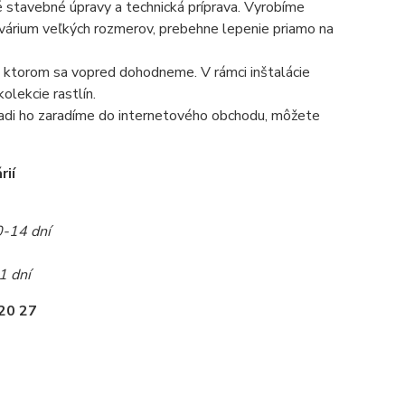
é stavebné úpravy a technická príprava. Vyrobíme
 akvárium veľkých rozmerov, prebehne lepenie priamo na
 na ktorom sa vopred dohodneme. V rámci inštalácie
olekcie rastlín.
radi ho zaradíme do internetového obchodu, môžete
rií
0-14 dní
1 dní
20 27