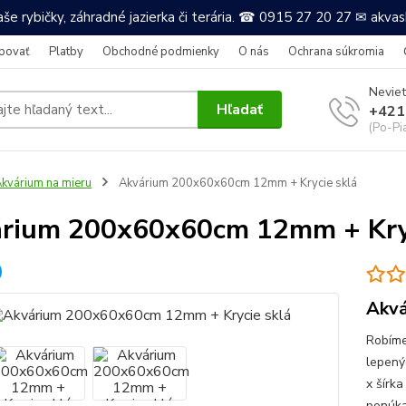
še rybičky, záhradné jazierka či terária. ☎ 0915 27 20 27 ✉ akv
povať
Platby
Obchodné podmienky
O nás
Ochrana súkromia
Neviet
Hľadať
+421
(Po-Pi
kvárium na mieru
Akvárium 200x60x60cm 12mm + Krycie sklá
rium 200x60x60cm 12mm + Kryc
Akvá
Robíme
lepený
x šírka
ponúkam