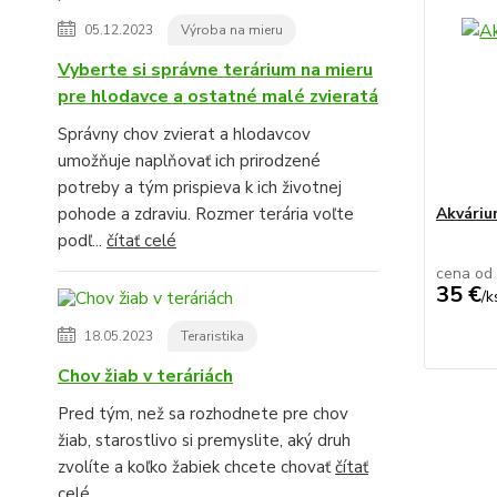
05.12.2023
Výroba na mieru
Vyberte si správne terárium na mieru
pre hlodavce a ostatné malé zvieratá
Správny chov zvierat a hlodavcov
umožňuje naplňovať ich prirodzené
potreby a tým prispieva k ich životnej
Akvári
pohode a zdraviu. Rozmer terária voľte
podľ...
čítať celé
cena od
35 €
/
k
18.05.2023
Teraristika
Chov žiab v teráriách
Pred tým, než sa rozhodnete pre chov
žiab, starostlivo si premyslite, aký druh
zvolíte a koľko žabiek chcete chovať
čítať
celé