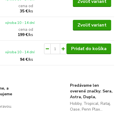
Zvoliť variant
cena od
35 €
/
ks
výroba 10 - 14 dní
Zvoliť variant
cena od
199 €
/
ks
Pridať do košíka
výroba 10 - 14 dní
94 €
/
ks
Predávame len
me, a
overené značky: Sera,
ňujeme
Astra, Dupla,
Hobby, Tropical, Rataj,
pravou.
Oase, Penn Plax...