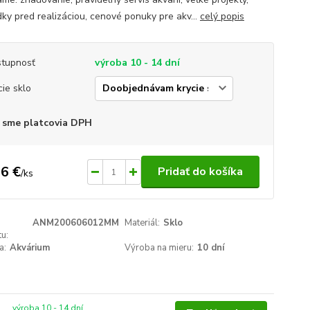
dky pred realizáciou, cenové ponuky pre akv...
celý popis
tupnosť
výroba 10 - 14 dní
cie sklo
 sme platcovia DPH
6 €
Pridať do košíka
/
ks
ANM200606012MM
Materiál:
Sklo
u:
a:
Akvárium
Výroba na mieru:
10 dní
výroba 10 - 14 dní