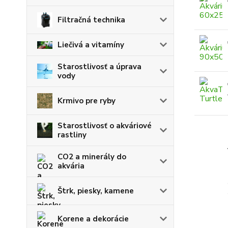
Filtračná technika
Liečivá a vitamíny
Starostlivosť a úprava
vody
Krmivo pre ryby
Starostlivosť o akváriové
rastliny
CO2 a minerály do
akvária
Štrk, piesky, kamene
Korene a dekorácie