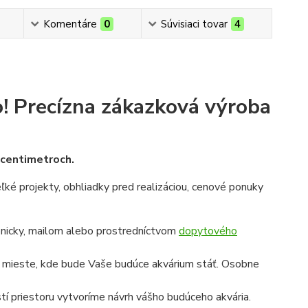
Komentáre
0
Súvisiaci tovar
4
!
Precízna zákazková výroba
v centimetroch.
veľké projekty, obhliadky pred realizáciou, cenové ponuky
onicky, mailom alebo prostredníctvom
dopytového
a mieste, kde bude Vaše budúce akvárium stáť. Osobne
í priestoru vytvoríme návrh vášho budúceho akvária.