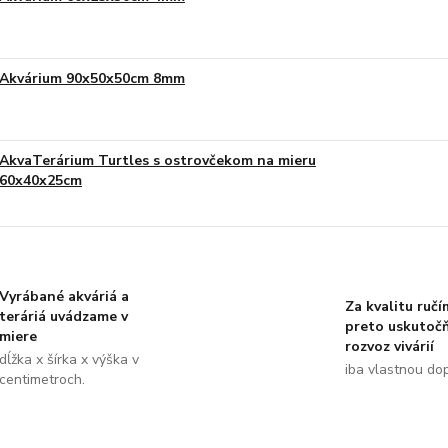
Akvárium 90x50x50cm 8mm
AkvaTerárium Turtles s ostrovčekom na mieru
60x40x25cm
Vyrábané akváriá a
Za kvalitu ručí
teráriá uvádzame v
preto uskutoč
miere
rozvoz vivárií
dĺžka x šírka x výška v
iba vlastnou do
centimetroch.