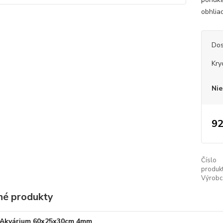
obhlia
Dos
Kry
Nie
92
Číslo
produkt
Výrobc
é produkty
Akvárium 60x25x30cm 4mm