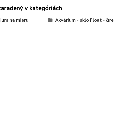
zaradený v kategóriách
ium na mieru
Akvárium - sklo Float - číre