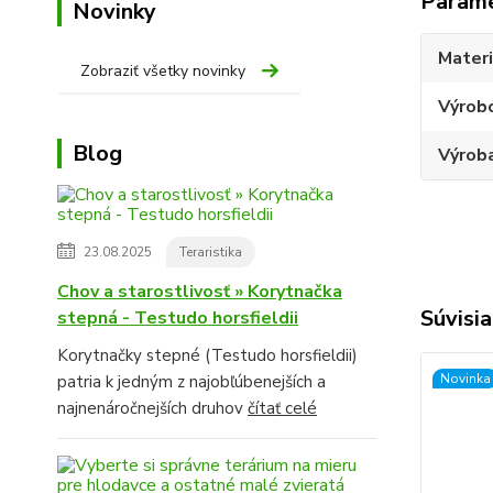
Param
Novinky
Materi
Zobraziť všetky novinky
Výrob
Blog
Výroba
23.08.2025
Teraristika
Chov a starostlivosť » Korytnačka
Súvisia
stepná - Testudo horsfieldii
Korytnačky stepné (Testudo horsfieldii)
Novinka
patria k jedným z najobľúbenejších a
najnenáročnejších druhov
čítať celé