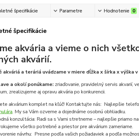
etné špecifikácie
Parametre
Hodnotenie
0
tné špecifikácie
me akvária a vieme o nich všetko
ných akvárií.
 akváriá a teráriá uvádzame v miere dĺžka x šírka x výška 
lave a okolí ponúkame:
zriaďovanie, pravidelný servis akvarií, 
ium, zrealizujeme aj opravu akvária po konkurencii.
ete akvárium komplet na kľúč! Kontaktujte nás: Najlepšie telef
mulára
. My sa Vám ozveme a dojednáme osobnú obhliadku.
dná konzultácia: Radi sa s Vami stretneme – najlepšie priamo n
rokujeme všetko potrebné a priestor pre akvárium zameriame.
vorenie návrhu: Presne podľa vašich požiadaviek a podľa možnost