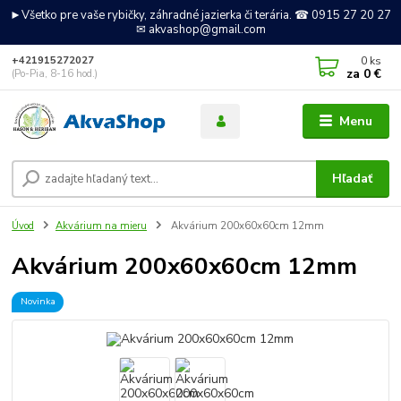
►Všetko pre vaše rybičky, záhradné jazierka či terária. ☎ 0915 27 20 27
✉ akvashop@gmail.com
0
ks
+421915272027
za
0 €
(Po-Pia, 8-16 hod.)
Menu
Hľadať
Úvod
Akvárium na mieru
Akvárium 200x60x60cm 12mm
Akvárium 200x60x60cm 12mm
Novinka