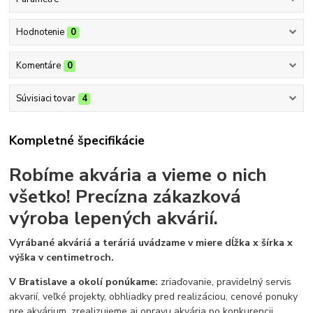
Hodnotenie
0
Komentáre
0
Súvisiaci tovar
4
Kompletné špecifikácie
Robíme akvária a vieme o nich
všetko!
Precízna zákazková
výroba lepených akvárií.
Vyrábané akváriá a teráriá uvádzame v miere dĺžka x šírka x
výška v centimetroch.
V Bratislave a okolí ponúkame:
zriaďovanie, pravidelný servis
akvarií, veľké projekty, obhliadky pred realizáciou, cenové ponuky
pre akvárium, zrealizujeme aj opravu akvária po konkurencii.