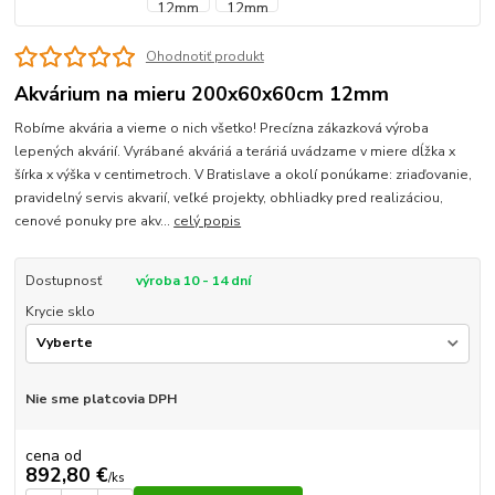
Ohodnotiť produkt
Akvárium na mieru 200x60x60cm 12mm
Robíme akvária a vieme o nich všetko! Precízna zákazková výroba
lepených akvárií. Vyrábané akváriá a teráriá uvádzame v miere dĺžka x
šírka x výška v centimetroch. V Bratislave a okolí ponúkame: zriaďovanie,
pravidelný servis akvarií, veľké projekty, obhliadky pred realizáciou,
cenové ponuky pre akv...
celý popis
Dostupnosť
výroba 10 - 14 dní
Krycie sklo
Nie sme platcovia DPH
cena od
892,80 €
/
ks