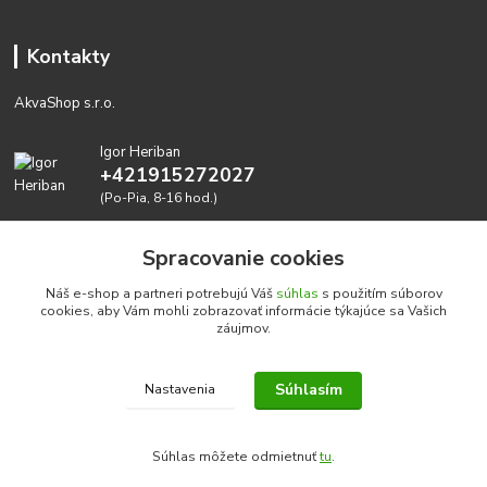
Kontakty
AkvaShop s.r.o.
Igor Heriban
+421915272027
(Po-Pia, 8-16 hod.)
akvashop@gmail.com
Spracovanie cookies
Náš e-shop a partneri potrebujú Váš
súhlas
s použitím súborov
cookies, aby Vám mohli zobrazovať informácie týkajúce sa Vašich
záujmov.
Súhlasím
Nastavenia
Realizujeme prírodné akvária: AkvaShop s.r.o. • IBAN:
SK3911000000002947087849
Súhlas môžete odmietnuť
tu
.
google-site-verification=0nmJ-HDbfWgdf7hn3NpxYEsEo-