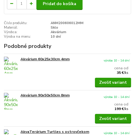
Pridať do košíka
Číslo produktu:
ANM200606012MM
Materiál:
Sklo
Výrobca:
Akvárium
Výroba na mieru:
10 dní
Podobné produkty
Akvárium 60x25x30cm 4mm
výroba 10 - 14 dní
cena od
35 €
/
ks
Zvoliť variant
Akvárium 90x50x50cm 8mm
výroba 10 - 14 dní
cena od
199 €
/
ks
Zvoliť variant
AkvaTerárium Turtles s ostrovčekom
výroba 10 - 14 dní