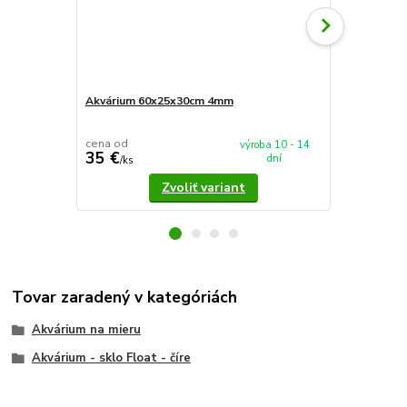
Akvárium 60x25x30cm 4mm
Akvárium 5
cena od
cena od
výroba 10 - 14
35 €
37,90 €
dní
/
ks
/
k
Zvoliť variant
Tovar zaradený v kategóriách
Akvárium na mieru
Akvárium - sklo Float - číre