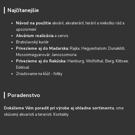
Najčítanejšie
Návod na použitie
akvárií, akvaterárií, terárií a niekoľko rád a
upozornení
Akvárium realizácia
a servis
Bratislavský kuriér
Privezieme aj do Maďarska:
Rajka, Hegyeshalom, Dunakiliti,
Mosonmagyarovár, Janossomoria
Privezieme aj do Rakúska:
Hainburg, Wolfsthal, Berg, Kittsee,
Edelsal
Zriaďovanie na kĺúč - fotky
Poradenstvo
Dokážeme Vám poradiť pri výrobe aj ohľadne sortimentu
, sme
skúsený akvaristi a teraristi.
Kontakty