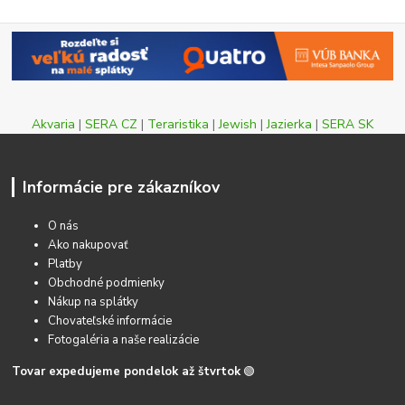
Akvaria
|
SERA CZ
|
Teraristika
|
Jewish
|
Jazierka
|
SERA SK
Informácie pre zákazníkov
O nás
Ako nakupovať
Platby
Obchodné podmienky
Nákup na splátky
Chovateľské informácie
Fotogaléria a naše realizácie
Tovar expedujeme pondelok až štvrtok
🟢