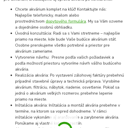
Chcete akvárium komplet na kľúč! Kontaktujte nás:
Najlepšie telefonicky, mailom alebo
prostredníctvom
dopytového formulára
. My sa Vám ozveme
a dojednáme osobnú obhliadku.
Úvodná konzultácia: Radi sa s Vami stretneme – najlepšie
priamo na mieste, kde bude Vaše budúce akvárium stáť.
Osobne prerokujeme všetko potrebné a priestor pre
akvárium zameriame.
Vytvorenie návrhu: Presne podľa vašich požiadaviek a
podľa možností priestoru vytvoríme návrh vášho budúceho
akvária.
Realizácia akvária: Po vystavení zálohovej faktúry prebehnú
prípadné stavebné úpravy a technická príprava. Vyrobíme
akvárium, filtráciu, nábytok, riadenie, osvetlenie. Pokiaľ sa
jedná o akvárium veľkých rozmerov, prebehne lepenie
priamo na mieste.
Inštalácia akvária: Inštalácia a montáž akvária prebehne v
termíne, na ktorom sa vopred dohodneme. V rámci
inštalácie vykonáme aj aranžovanie a zarybnenie akvária.
Ponúkame aj vlastné kolekcie rastlín.