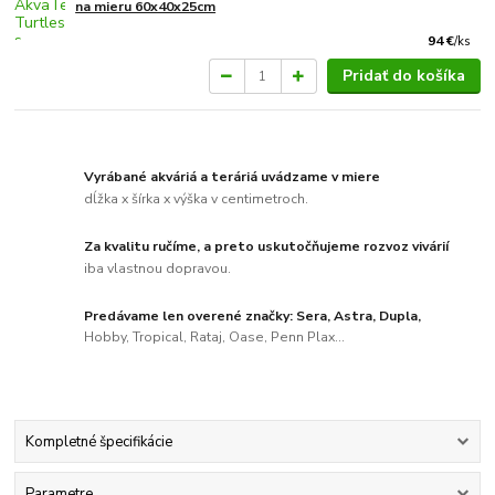
na mieru 60x40x25cm
94 €
/
ks
Pridať do košíka
Vyrábané akváriá a teráriá uvádzame v miere
dĺžka x šírka x výška v centimetroch.
Za kvalitu ručíme, a preto uskutočňujeme rozvoz vivárií
iba vlastnou dopravou.
Predávame len overené značky: Sera, Astra, Dupla,
Hobby, Tropical, Rataj, Oase, Penn Plax...
Kompletné špecifikácie
Parametre