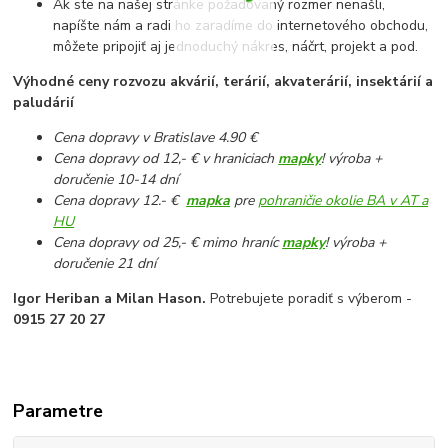
Ak ste na našej stránke požadovaný rozmer nenašli,
napíšte nám a radi ho zaradíme do internetového obchodu,
môžete pripojiť aj jednoduchý nákres, náčrt, projekt a pod.
Výhodné ceny rozvozu akvárií, terárií, akvaterárií, insektárií a
paludárií
Cena dopravy v Bratislave 4.90 €
Cena dopravy od 12,- € v hraniciach
mapky
! výroba +
doručenie 10-14 dní
Cena dopravy 12.- €
mapka
pre
pohraničie okolie BA v AT a
HU
Cena dopravy od 25,- € mimo hraníc
mapky
! výroba +
doručenie 21 dní
Igor Heriban a Milan Hason.
Potrebujete poradiť s výberom -
0915 27 20 27
Parametre