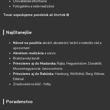
Chovateľské informácie
Fotogaléria a naše realizácie
Tovar expedujeme pondelok až štvrtok
🟢
Najčítanejšie
Návod na použitie
akvárií, akvaterárií, terárií a niekoľko rád a
upozornení
Akvárium realizácia
a servis
Bratislavský kuriér
Privezieme aj do Maďarska:
Rajka, Hegyeshalom, Dunakiliti,
Mosonmagyarovár, Janossomoria
Privezieme aj do Rakúska:
Hainburg, Wolfsthal, Berg, Kittsee,
Edelsal
Zriaďovanie na kĺúč - fotky
Poradenstvo