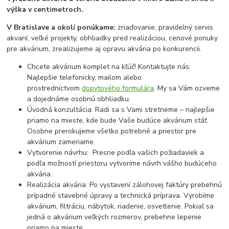
výška v centimetroch.
V Bratislave a okolí ponúkame:
zriaďovanie, pravidelný servis
akvarií, veľké projekty, obhliadky pred realizáciou, cenové ponuky
pre akvárium, zrealizujeme aj opravu akvária po konkurencii.
Chcete akvárium komplet na kľúč! Kontaktujte nás:
Najlepšie telefonicky, mailom alebo
prostredníctvom
dopytového formulára
. My sa Vám ozveme
a dojednáme osobnú obhliadku.
Úvodná konzultácia: Radi sa s Vami stretneme – najlepšie
priamo na mieste, kde bude Vaše budúce akvárium stáť.
Osobne prerokujeme všetko potrebné a priestor pre
akvárium zameriame.
Vytvorenie návrhu: Presne podľa vašich požiadaviek a
podľa možností priestoru vytvoríme návrh vášho budúceho
akvária.
Realizácia akvária: Po vystavení zálohovej faktúry prebehnú
prípadné stavebné úpravy a technická príprava. Vyrobíme
akvárium, filtráciu, nábytok, riadenie, osvetlenie. Pokiaľ sa
jedná o akvárium veľkých rozmerov, prebehne lepenie
priamo na mieste.