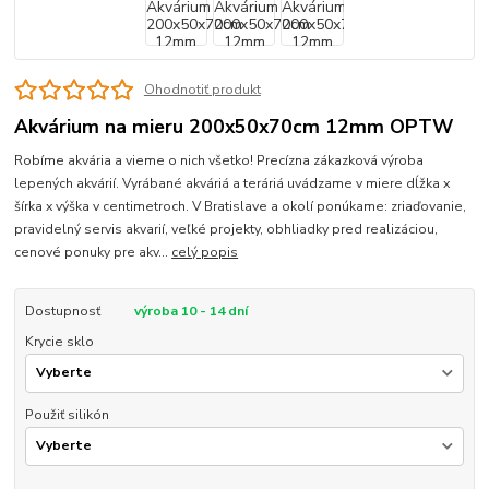
Ohodnotiť produkt
Akvárium na mieru 200x50x70cm 12mm OPTW
Robíme akvária a vieme o nich všetko! Precízna zákazková výroba
lepených akvárií. Vyrábané akváriá a teráriá uvádzame v miere dĺžka x
šírka x výška v centimetroch. V Bratislave a okolí ponúkame: zriaďovanie,
pravidelný servis akvarií, veľké projekty, obhliadky pred realizáciou,
cenové ponuky pre akv...
celý popis
Dostupnosť
výroba 10 - 14 dní
Krycie sklo
Použiť silikón