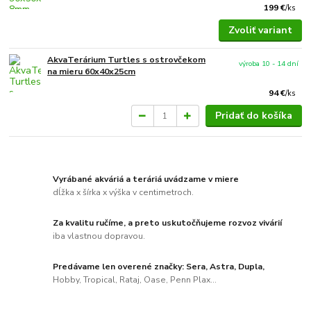
199 €
/
ks
Zvoliť variant
AkvaTerárium Turtles s ostrovčekom
výroba 10 - 14 dní
na mieru 60x40x25cm
94 €
/
ks
Pridať do košíka
Vyrábané akváriá a teráriá uvádzame v miere
dĺžka x šírka x výška v centimetroch.
Za kvalitu ručíme, a preto uskutočňujeme rozvoz vivárií
iba vlastnou dopravou.
Predávame len overené značky: Sera, Astra, Dupla,
Hobby, Tropical, Rataj, Oase, Penn Plax...