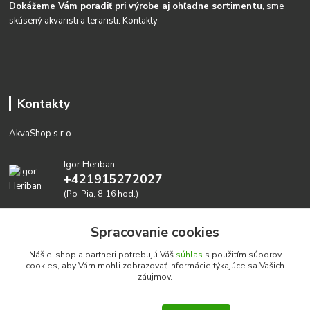
Dokážeme Vám poradiť pri výrobe aj ohľadne sortimentu
, sme
skúsený akvaristi a teraristi.
Kontakty
Kontakty
AkvaShop s.r.o.
Igor Heriban
+421915272027
(Po-Pia, 8-16 hod.)
akvashop@gmail.com
Spracovanie cookies
Náš e-shop a partneri potrebujú Váš
súhlas
s použitím súborov
cookies, aby Vám mohli zobrazovať informácie týkajúce sa Vašich
záujmov.