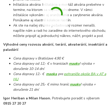
Inštalácia akvária: Inštalácia a montáž akvária prebehne v
termíne, na ktorom sa vopred dohodneme. V rámci
inštalácie vykonáme aj aranžovanie a zarybnenie akvária.
Ponúkame aj vlastné kolekcie rastlín.
Ak ste na našej stránke požadovaný rozmer nenašli,
napíšte nám a radi ho zaradíme do internetového obchodu,
môžete pripojiť aj jednoduchý nákres, náčrt, projekt a pod.
Výhodné ceny rozvozu akvárií, terárií, akvaterárií, insektárií a
paludárií
Cena dopravy v Bratislave 4.90 €
Cena dopravy od 12,- € v hraniciach
mapky
! výroba +
doručenie 10-14 dní
Cena dopravy 12.- €
mapka
pre
pohraničie okolie BA v AT a
HU
Cena dopravy od 25,- € mimo hraníc
mapky
! výroba +
doručenie 21 dní
Igor Heriban a Milan Hason.
Potrebujete poradiť s výberom
0915 27 20 27