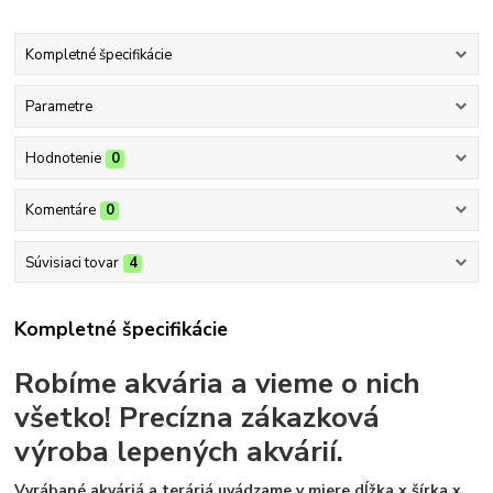
Kompletné špecifikácie
Parametre
Hodnotenie
0
Komentáre
0
Súvisiaci tovar
4
Kompletné špecifikácie
Robíme akvária a vieme o nich
všetko!
Precízna zákazková
výroba lepených akvárií.
Vyrábané akváriá a teráriá uvádzame v miere dĺžka x šírka x