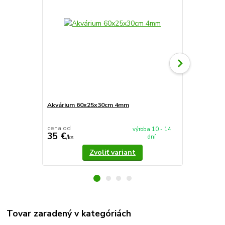
Akvárium 60x25x30cm 4mm
Akvárium 5
cena od
cena od
výroba 10 - 14
35 €
37,90 €
dní
/
ks
/
k
Zvoliť variant
Tovar zaradený v kategóriách