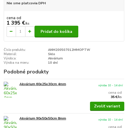
Nie sme platcovia DPH
cena od
1 395 €
/
ks
Pridať do košíka
Číslo produktu:
ANM200507012MMOPTW
Materiál:
Sklo
Výrobca:
Akvárium
Výroba na mieru:
10 dní
Podobné produkty
Akvárium 60x25x30cm 4mm
výroba 10 - 14 dní
cena od
35 €
/
ks
Zvoliť variant
Akvárium 90x50x50cm 8mm
výroba 10 - 14 dní
cena od