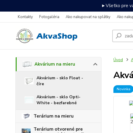
►Všetko pre va
Kontakty
Fotogaléria
Ako nakupovať na splátky
Ako naku
Úvod
A
Akvárium na mieru
Akvá
Akvárium - sklo Float -
číre
Novinka
Akvárium - sklo Opti-
White - bezfarebné
Terárium na mieru
Terárium otvorené pre