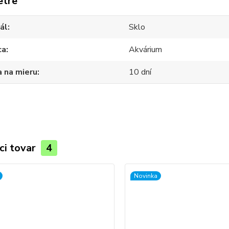
etre
ál
Sklo
ca
Akvárium
 na mieru
10 dní
ci tovar
4
Novinka