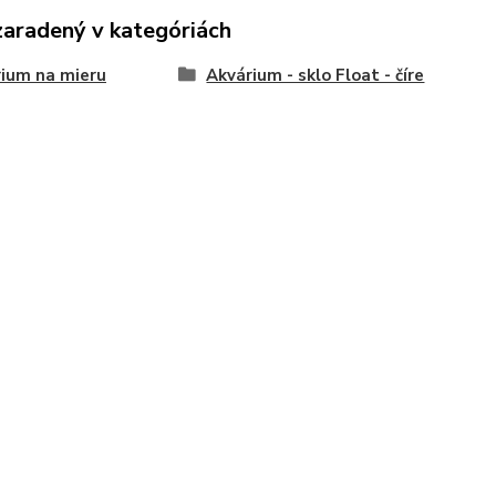
zaradený v kategóriách
ium na mieru
Akvárium - sklo Float - číre