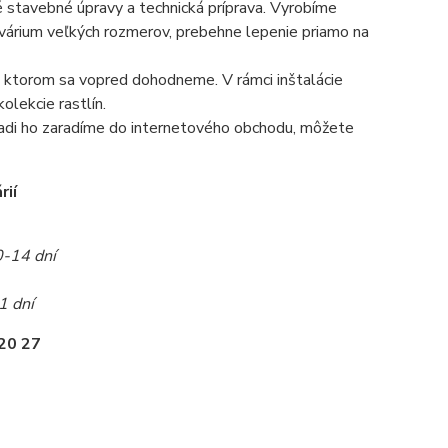
é stavebné úpravy a technická príprava. Vyrobíme
 akvárium veľkých rozmerov, prebehne lepenie priamo na
 na ktorom sa vopred dohodneme. V rámci inštalácie
olekcie rastlín.
radi ho zaradíme do internetového obchodu, môžete
rií
0-14 dní
1 dní
20 27