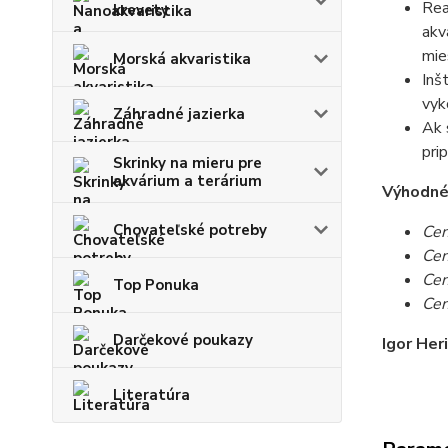
Rea
krevety
akv
mie
Morská akvaristika
Inš
vyk
Záhradné jazierka
Ak 
pri
Skrinky na mieru pre
akvárium a terárium
Výhodné c
Chovateľské potreby
Cen
Cen
Cen
Top Ponuka
Cen
Darčekové poukazy
Igor Her
Literatúra