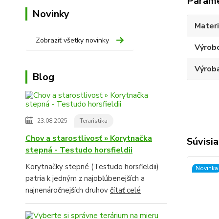
Param
Novinky
Materi
Zobraziť všetky novinky
Výrob
Výroba
Blog
23.08.2025
Teraristika
Chov a starostlivosť » Korytnačka
Súvisia
stepná - Testudo horsfieldii
Korytnačky stepné (Testudo horsfieldii)
Novinka
patria k jedným z najobľúbenejších a
najnenáročnejších druhov
čítať celé