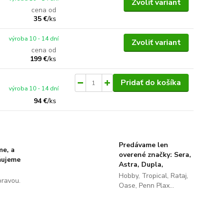
Zvoliť variant
cena od
35 €
/
ks
výroba 10 - 14 dní
Zvoliť variant
cena od
199 €
/
ks
Pridať do košíka
výroba 10 - 14 dní
94 €
/
ks
Predávame len
me, a
overené značky: Sera,
ňujeme
Astra, Dupla,
Hobby, Tropical, Rataj,
pravou.
Oase, Penn Plax...