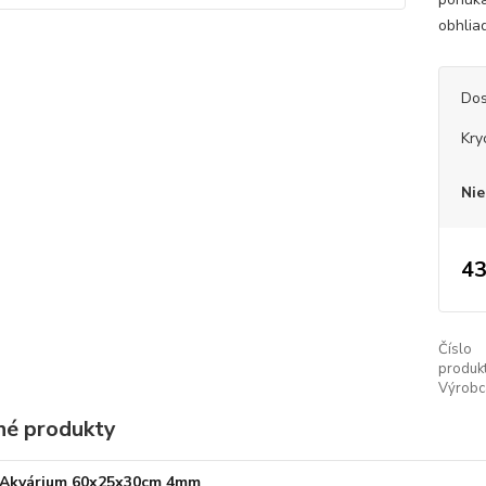
obhlia
Dos
Kry
Nie
43
Číslo
produkt
Výrobc
é produkty
Akvárium 60x25x30cm 4mm