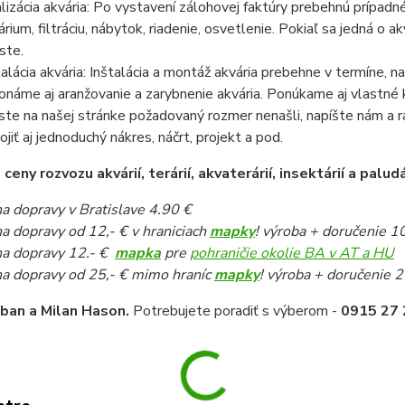
lizácia akvária: Po vystavení zálohovej faktúry prebehnú prípadn
árium, filtráciu, nábytok, riadenie, osvetlenie. Pokiaľ sa jedná o
ste.
talácia akvária: Inštalácia a montáž akvária prebehne v termíne,
onáme aj aranžovanie a zarybnenie akvária. Ponúkame aj vlastné k
ste na našej stránke požadovaný rozmer nenašli, napíšte nám a 
pojiť aj jednoduchý nákres, náčrt, projekt a pod.
eny rozvozu akvárií, terárií, akvaterárií, insektárií a paludá
a dopravy v Bratislave 4.90 €
a dopravy od 12,- € v hraniciach
mapky
! výroba + doručenie 1
a dopravy 12.- €
mapka
pre
pohraničie okolie BA v AT a HU
a dopravy od 25,- € mimo hraníc
mapky
! výroba + doručenie 2
iban a Milan Hason.
Potrebujete poradiť s výberom -
0915 27 