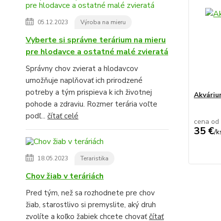
05.12.2023
Výroba na mieru
Vyberte si správne terárium na mieru
pre hlodavce a ostatné malé zvieratá
Správny chov zvierat a hlodavcov
umožňuje naplňovať ich prirodzené
potreby a tým prispieva k ich životnej
Akvári
pohode a zdraviu. Rozmer terária voľte
podľ...
čítať celé
cena od
35 €
/
k
18.05.2023
Teraristika
Chov žiab v teráriách
Pred tým, než sa rozhodnete pre chov
žiab, starostlivo si premyslite, aký druh
zvolíte a koľko žabiek chcete chovať
čítať