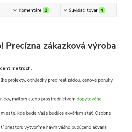
Komentáre
0
Súvisiaci tovar
4
!
Precízna zákazková výroba
v centimetroch.
veľké projekty, obhliadky pred realizáciou, cenové ponuky
onicky, mailom alebo prostredníctvom
dopytového
a mieste, kde bude Vaše budúce akvárium stáť. Osobne
í priestoru vytvoríme návrh vášho budúceho akvária.