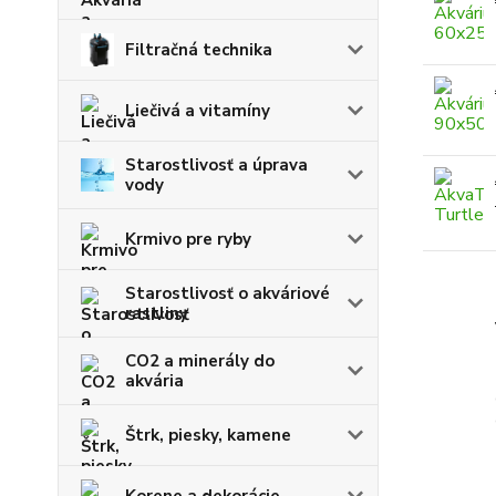
Filtračná technika
Liečivá a vitamíny
Starostlivosť a úprava
vody
Krmivo pre ryby
Starostlivosť o akváriové
rastliny
CO2 a minerály do
akvária
Štrk, piesky, kamene
Korene a dekorácie