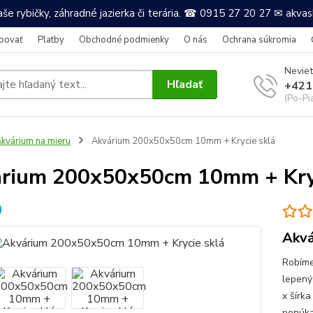
še rybičky, záhradné jazierka či terária. ☎ 0915 27 20 27 ✉ akv
povať
Platby
Obchodné podmienky
O nás
Ochrana súkromia
Neviet
Hľadať
+421
(Po-Pi
kvárium na mieru
Akvárium 200x50x50cm 10mm + Krycie sklá
rium 200x50x50cm 10mm + Kryc
Akvá
Robíme
lepený
x šírka
ponúkam