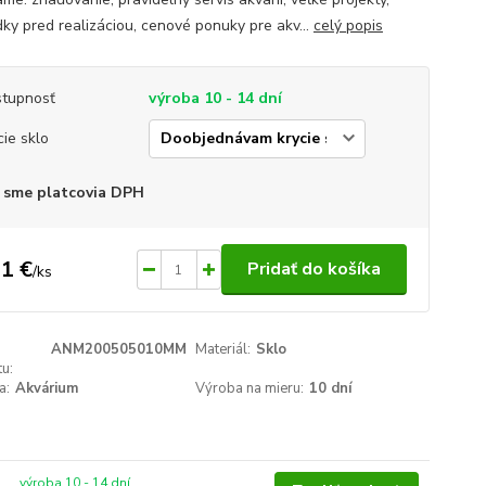
dky pred realizáciou, cenové ponuky pre akv...
celý popis
tupnosť
výroba 10 - 14 dní
cie sklo
 sme platcovia DPH
1 €
Pridať do košíka
/
ks
ANM200505010MM
Materiál:
Sklo
u:
a:
Akvárium
Výroba na mieru:
10 dní
výroba 10 - 14 dní