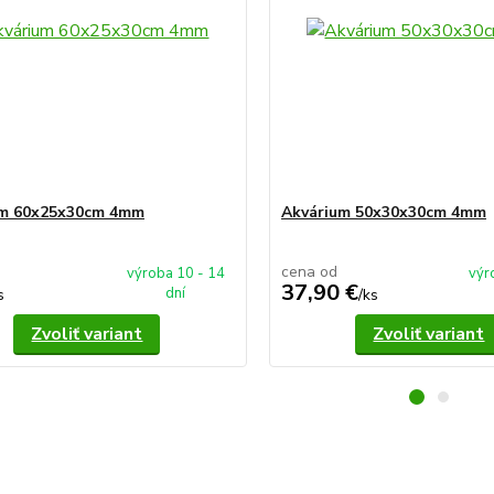
um 60x25x30cm 4mm
Akvárium 50x30x30cm 4mm
cena od
výroba 10 - 14
výr
37,90 €
dní
s
/
ks
Zvoliť variant
Zvoliť variant