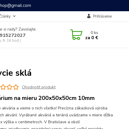
ashop@gmail.com
Články
Prihlásenie
e si rady? Zavolajte.
0
ks
915272027
za
0 €
a, 8-16 hod.)
ie sklá
Ohodnotiť produkt
rium na mieru 200x50x50cm 10mm
 akvária a vieme o nich všetko! Precízna zákazková výroba
ch akvárií. Vyrábané akváriá a teráriá uvádzame v miere dĺžka
 x výška v centimetroch. V Bratislave a okolí
e: zriaďovanie, pravidelný servis akvarií, veľké projekty,