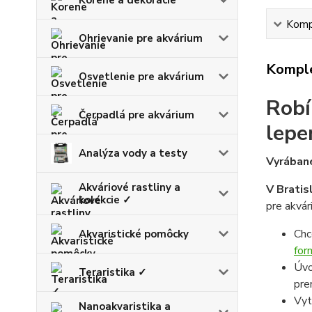
Kompl
Ohrievanie pre akvárium
Komple
Osvetlenie pre akvárium
Robí
Čerpadlá pre akvárium
lepe
Analýza vody a testy
Vyrábané
Akváriové rastliny a
V Bratis
kolekcie ✓
pre akvár
Chc
Akvaristické pomôcky
for
Úvo
Teraristika ✓
pre
Vyt
Nanoakvaristika a