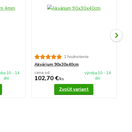
1 hodnotenie
Ak
Akvárium 90x30x40cm
cena od
ce
oba 10 - 14
výroba 10 - 14
102,70 €
1
dní
dní
/
ks
Zvoliť variant