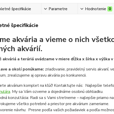
etné špecifikácie
Parametre
Hodnotenie
0
tné špecifikácie
me akvária a vieme o nich všetko
ných akvárií.
 akváriá a teráriá uvádzame v miere dĺžka x šírka x výška 
lave a okolí ponúkame:
zriaďovanie, pravidelný servis akvarií, 
ium, zrealizujeme aj opravu akvária po konkurencii.
ete akvárium komplet na kľúč! Kontaktujte nás: Najlepšie telef
mulára
. My sa Vám ozveme a dojednáme osobnú obhliadku.
dná konzultácia: Radi sa s Vami stretneme – najlepšie priamo n
rokujeme všetko potrebné a priestor pre akvárium zameriame.
vorenie návrhu: Presne podľa vašich požiadaviek a podľa možnost