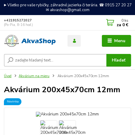
►Všetko pre vaše rybičky, záhradné jazierka či terária. ☎ 0915 27 20 27
✉ akvashop@gmail.com
0
ks
+421915272027
za
0 €
(Po-Pia, 8-16 hod.)
Menu
Hľadať
Úvod
Akvárium na mieru
Akvárium 200x45x70cm 12mm
Akvárium 200x45x70cm 12mm
Novinka