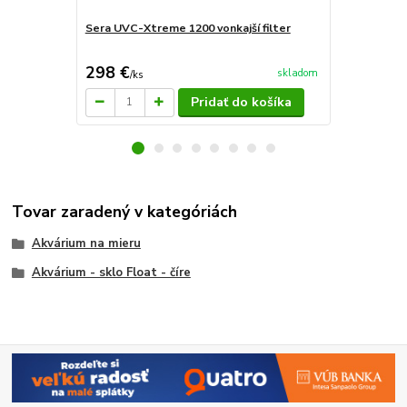
Sera UVC-Xtreme 1200 vonkajší filter
Sera UVC-Xt
298 €
263 €
skladom
/
ks
/
ks
Pridať do košíka
Tovar zaradený v kategóriách
Akvárium na mieru
Akvárium - sklo Float - číre