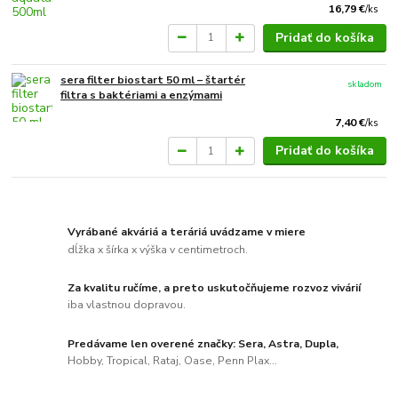
16,79 €
/
ks
Pridať do košíka
sera filter biostart 50 ml – štartér
skladom
filtra s baktériami a enzýmami
7,40 €
/
ks
Pridať do košíka
Vyrábané akváriá a teráriá uvádzame v miere
dĺžka x šírka x výška v centimetroch.
Za kvalitu ručíme, a preto uskutočňujeme rozvoz vivárií
iba vlastnou dopravou.
Predávame len overené značky: Sera, Astra, Dupla,
Hobby, Tropical, Rataj, Oase, Penn Plax...