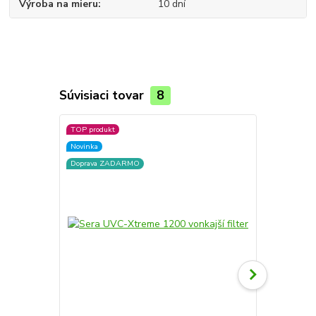
Výroba na mieru
10 dní
Súvisiaci tovar
8
TOP produkt
TOP produkt
Novinka
Novinka
Doprava ZADARMO
Doprava ZA