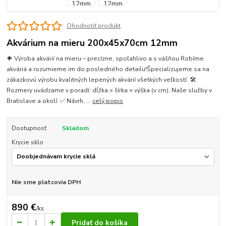
Ohodnotiť produkt
Akvárium na mieru 200x45x70cm 12mm
🐠 Výroba akvárií na mieru – precízne, spoľahlivo a s vášňou Robíme
akváriá a rozumieme im do posledného detailu!Špecializujeme sa na
zákazkovú výrobu kvalitných lepených akvárií všetkých veľkostí. 🛠
Rozmery uvádzame v poradí: dĺžka × šírka × výška (v cm). Naše služby v
Bratislave a okolí: ✅ Návrh, ...
celý popis
Dostupnosť
Skladom
Krycie sklo
Nie sme platcovia DPH
890 €
/
ks
Pridať do košíka