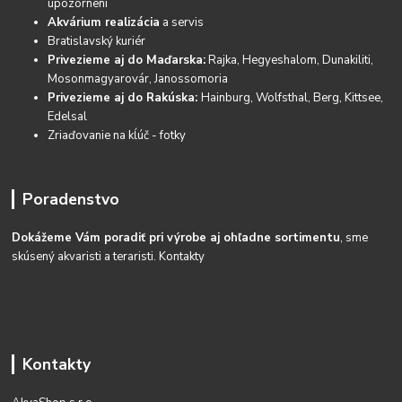
upozornení
Akvárium realizácia
a servis
Bratislavský kuriér
Privezieme aj do Maďarska:
Rajka, Hegyeshalom, Dunakiliti,
Mosonmagyarovár, Janossomoria
Privezieme aj do Rakúska:
Hainburg, Wolfsthal, Berg, Kittsee,
Edelsal
Zriaďovanie na kĺúč - fotky
Poradenstvo
Dokážeme Vám poradiť pri výrobe aj ohľadne sortimentu
, sme
skúsený akvaristi a teraristi.
Kontakty
Kontakty