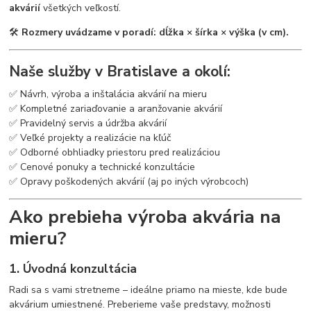
akvárií
všetkých veľkostí.
🛠
Rozmery uvádzame v poradí: dĺžka × šírka × výška (v cm).
Naše služby v Bratislave a okolí:
✅ Návrh, výroba a inštalácia akvárií na mieru
✅ Kompletné zariaďovanie a aranžovanie akvárií
✅ Pravidelný servis a údržba akvárií
✅ Veľké projekty a realizácie na kľúč
✅ Odborné obhliadky priestoru pred realizáciou
✅ Cenové ponuky a technické konzultácie
✅ Opravy poškodených akvárií (aj po iných výrobcoch)
Ako prebieha výroba akvária na
mieru?
1. Úvodná konzultácia
Radi sa s vami stretneme – ideálne priamo na mieste, kde bude
akvárium umiestnené. Preberieme vaše predstavy, možnosti