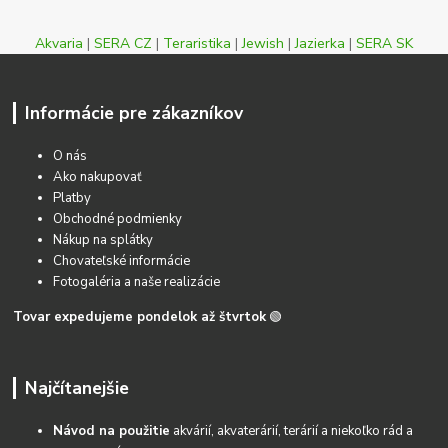
Akvaria
|
SERA CZ
|
Teraristika
|
Jewish
|
Jazierka
|
SERA SK
Informácie pre zákazníkov
O nás
Ako nakupovať
Platby
Obchodné podmienky
Nákup na splátky
Chovateľské informácie
Fotogaléria a naše realizácie
Tovar expedujeme pondelok až štvrtok
🟢
Najčítanejšie
Návod na použitie
akvárií, akvaterárií, terárií a niekoľko rád a