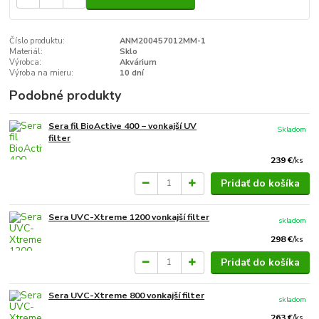
Číslo produktu:
ANM200457012MM-1
Materiál:
Sklo
Výrobca:
Akvárium
Výroba na mieru:
10 dní
Podobné produkty
Sera fil BioActive 400 − vonkajší UV
Skladom
filter
239 €
/
ks
Pridať do košíka
Sera UVC-Xtreme 1200 vonkajší filter
skladom
298 €
/
ks
Pridať do košíka
Sera UVC-Xtreme 800 vonkajší filter
skladom
263 €
/
ks