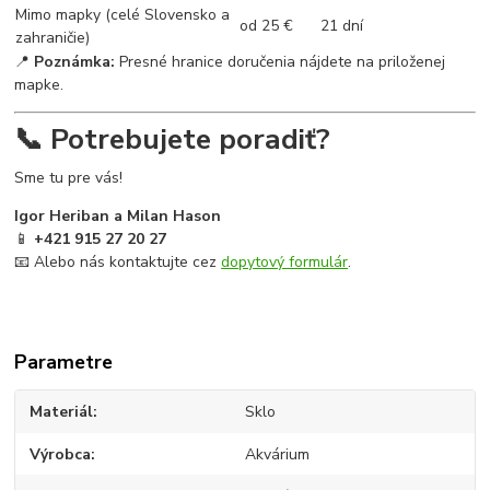
Mimo mapky (celé Slovensko a
od 25 €
21 dní
zahraničie)
📍
Poznámka:
Presné hranice doručenia nájdete na priloženej
mapke.
📞 Potrebujete poradiť?
Sme tu pre vás!
Igor Heriban a Milan Hason
📱
+421 915 27 20 27
📧 Alebo nás kontaktujte cez
dopytový formulár
.
Parametre
Materiál
Sklo
Výrobca
Akvárium