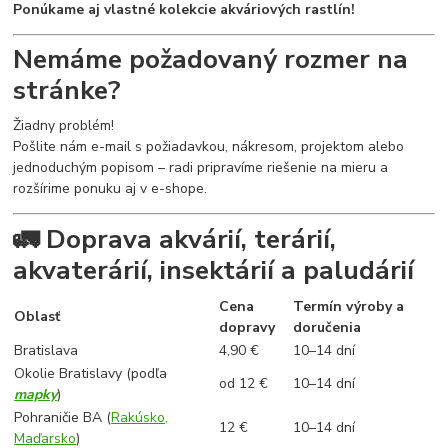
Ponúkame aj vlastné kolekcie akváriových rastlín!
Nemáme požadovaný rozmer na
stránke?
Žiadny problém!
Pošlite nám e-mail s požiadavkou, nákresom, projektom alebo
jednoduchým popisom – radi pripravíme riešenie na mieru a
rozšírime ponuku aj v e-shope.
🚛 Doprava akvárií, terárií,
akvaterárií, insektárií a paludárií
Cena
Termín výroby a
Oblasť
dopravy
doručenia
Bratislava
4,90 €
10–14 dní
Okolie Bratislavy (podľa
od 12 €
10–14 dní
mapky
)
Pohraničie BA (
Rakúsko,
12 €
10–14 dní
Maďarsko
)