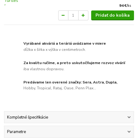
94 €
/
ks
Pridať do košíka
Vyrábané akváriá a teráriá uvádzame v miere
dĺžka x šírka x výška v centimetroch.
Za kvalitu ručíme, a preto uskutočňujeme rozvoz vivárií
iba vlastnou dopravou.
Predávame len overené značky: Sera, Astra, Dupla,
Hobby, Tropical, Rataj, Oase, Penn Plax...
Kompletné špecifikácie
Parametre