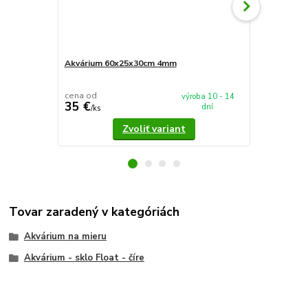
Akvárium 60x25x30cm 4mm
Akvárium 5
cena od
cena od
výroba 10 - 14
35 €
37,90 €
dní
/
ks
/
k
Zvoliť variant
Tovar zaradený v kategóriách
Akvárium na mieru
Akvárium - sklo Float - číre