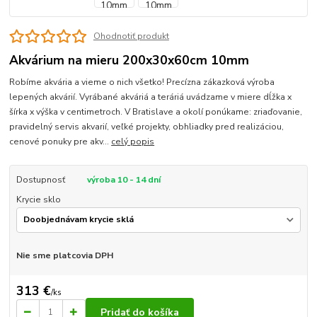
Ohodnotiť produkt
Akvárium na mieru 200x30x60cm 10mm
Robíme akvária a vieme o nich všetko! Precízna zákazková výroba
lepených akvárií. Vyrábané akváriá a teráriá uvádzame v miere dĺžka x
šírka x výška v centimetroch. V Bratislave a okolí ponúkame: zriaďovanie,
pravidelný servis akvarií, veľké projekty, obhliadky pred realizáciou,
cenové ponuky pre akv...
celý popis
Dostupnosť
výroba 10 - 14 dní
Krycie sklo
Nie sme platcovia DPH
313 €
/
ks
Pridať do košíka