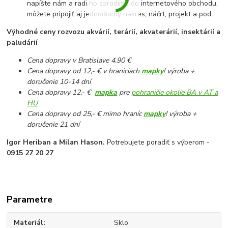
napíšte nám a radi ho zaradíme do internetového obchodu,
môžete pripojiť aj jednoduchý nákres, náčrt, projekt a pod.
Výhodné ceny rozvozu akvárií, terárií, akvaterárií, insektárií a
paludárií
Cena dopravy v Bratislave 4.90 €
Cena dopravy od 12,- € v hraniciach
mapky
! výroba +
doručenie 10-14 dní
Cena dopravy 12.- €
mapka
pre
pohraničie okolie BA v AT a
HU
Cena dopravy od 25,- € mimo hraníc
mapky
! výroba +
doručenie 21 dní
Igor Heriban a Milan Hason.
Potrebujete poradiť s výberom -
0915 27 20 27
Parametre
Materiál
Sklo