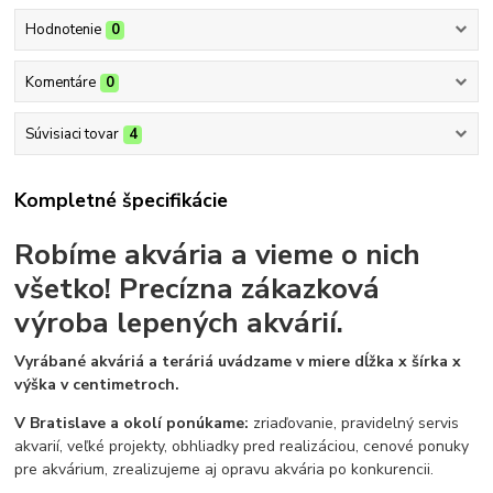
Hodnotenie
0
Komentáre
0
Súvisiaci tovar
4
Kompletné špecifikácie
Robíme akvária a vieme o nich
všetko!
Precízna zákazková
výroba lepených akvárií.
Vyrábané akváriá a teráriá uvádzame v miere dĺžka x šírka x
výška v centimetroch.
V Bratislave a okolí ponúkame:
zriaďovanie, pravidelný servis
akvarií, veľké projekty, obhliadky pred realizáciou, cenové ponuky
pre akvárium, zrealizujeme aj opravu akvária po konkurencii.