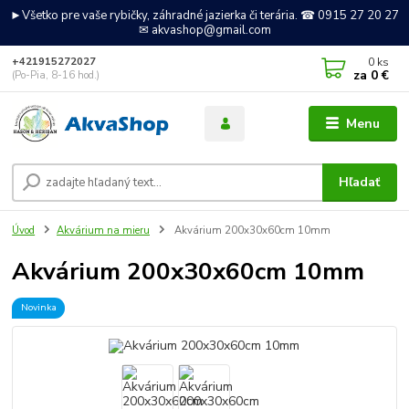
►Všetko pre vaše rybičky, záhradné jazierka či terária. ☎ 0915 27 20 27
✉ akvashop@gmail.com
0
ks
+421915272027
za
0 €
(Po-Pia, 8-16 hod.)
Menu
Hľadať
Úvod
Akvárium na mieru
Akvárium 200x30x60cm 10mm
Akvárium 200x30x60cm 10mm
Novinka