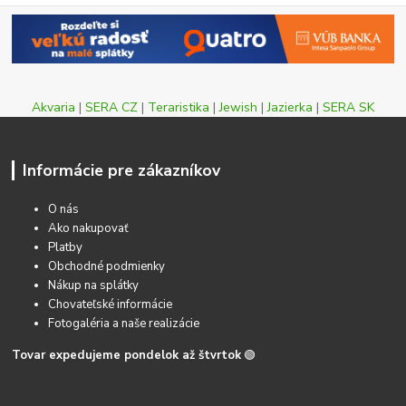
Akvaria
|
SERA CZ
|
Teraristika
|
Jewish
|
Jazierka
|
SERA SK
Informácie pre zákazníkov
O nás
Ako nakupovať
Platby
Obchodné podmienky
Nákup na splátky
Chovateľské informácie
Fotogaléria a naše realizácie
Tovar expedujeme pondelok až štvrtok
🟢