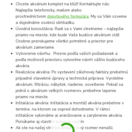
Chcete akvárium komplet na kľúč! Kontaktujte nás:
Najlepšie telefonicky, mailom alebo
prostredníctvom
dopytového formulára
. My sa Vám ozveme
a dojednáme osobnú obhliadku.
Úvodná konzultácia: Radi sa s Vami stretneme – najlepšie
priamo na mieste, kde bude Vaše budúce akvárium stáť.
Osobne prerokujeme všetko potrebné a priestor pre
akvárium zameriame.
Vytvorenie návrhu: Presne podľa vašich požiadaviek a
podľa možností priestoru vytvoríme návrh vášho budúceho
akvária.
Realizácia akvária: Po vystavení zálohovej faktúry prebehnú
prípadné stavebné úpravy a technická príprava. Vyrobíme
akvárium, filtráciu, nábytok, riadenie, osvetlenie. Pokiaľ sa
jedná o akvárium veľkých rozmerov, prebehne lepenie
priamo na mieste.
Inštalácia akvária: Inštalácia a montáž akvária prebehne v
termíne, na ktorom sa vopred dohodneme. V rámci
inštalácie vykonáme aj aranžovanie a zarybnenie akvária.
Ponúkame aj vlastné kolekcie rastlín.
Ak ste na našej stránke požadovaný rozmer nenašli,