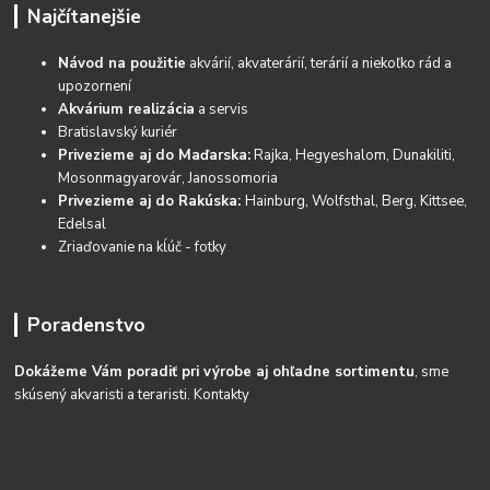
Najčítanejšie
Návod na použitie
akvárií, akvaterárií, terárií a niekoľko rád a
upozornení
Akvárium realizácia
a servis
Bratislavský kuriér
Privezieme aj do Maďarska:
Rajka, Hegyeshalom, Dunakiliti,
Mosonmagyarovár, Janossomoria
Privezieme aj do Rakúska:
Hainburg, Wolfsthal, Berg, Kittsee,
Edelsal
Zriaďovanie na kĺúč - fotky
Poradenstvo
Dokážeme Vám poradiť pri výrobe aj ohľadne sortimentu
, sme
skúsený akvaristi a teraristi.
Kontakty