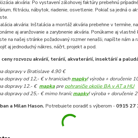
lizácia akvária: Po vystavení zálohovej faktúry prebehnú prípadn
árium, filtráciu, nábytok, riadenie, osvetlenie. Pokiaľ sa jedná o
ste.
talácia akvária: Inštalácia a montáž akvária prebehne v termíne,
onáme aj aranžovanie a zarybnenie akvária. Ponúkame aj vlastné k
ste na našej stránke požadovaný rozmer nenašli, napíšte nám a 
pojiť aj jednoduchý nákres, náčrt, projekt a pod.
eny rozvozu akvárií, terárií, akvaterárií, insektárií a paludá
a dopravy v Bratislave 4.90 €
a dopravy od 12,- € v hraniciach
mapky
! výroba + doručenie 1
a dopravy 12.- €
mapka
pre
pohraničie okolie BA v AT a HU
a dopravy od 25,- € mimo hraníc
mapky
! výroba + doručenie 2
iban a Milan Hason.
Potrebujete poradiť s výberom -
0915 27 