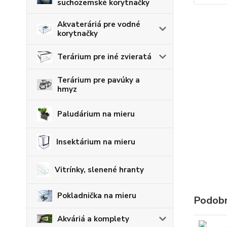
suchozemské korytnačky
Akvateráriá pre vodné
korytnačky
Terárium pre iné zvieratá
Terárium pre pavúky a
hmyz
Paludárium na mieru
Insektárium na mieru
Vitrínky, slenené hranty
Pokladnička na mieru
Podobn
Akváriá a komplety