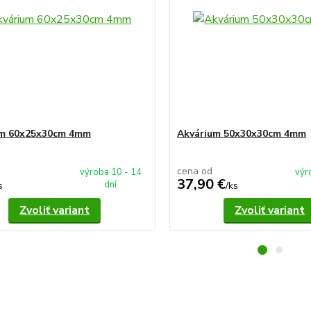
um 60x25x30cm 4mm
Akvárium 50x30x30cm 4mm
cena od
výroba 10 - 14
výr
37,90 €
dní
s
/
ks
Zvoliť variant
Zvoliť variant