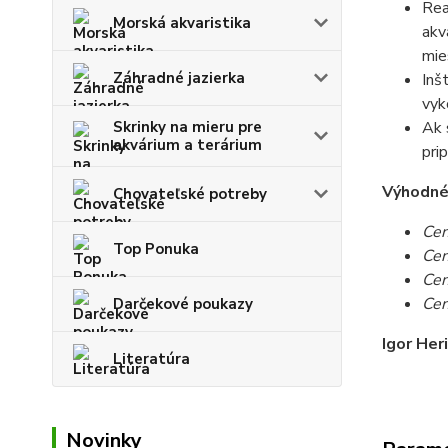
Rea
Morská akvaristika
akv
mie
Záhradné jazierka
Inš
vyk
Skrinky na mieru pre
Ak 
akvárium a terárium
pri
Výhodné c
Chovateľské potreby
Cen
Top Ponuka
Cen
Cen
Cen
Darčekové poukazy
Igor Her
Literatúra
Novinky