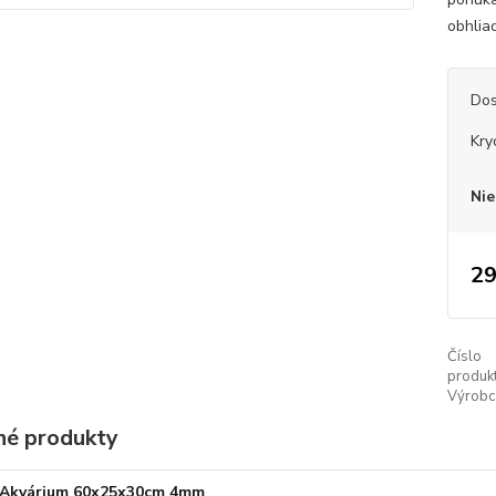
obhlia
Dos
Kry
Nie
29
Číslo
produkt
Výrobc
é produkty
Akvárium 60x25x30cm 4mm