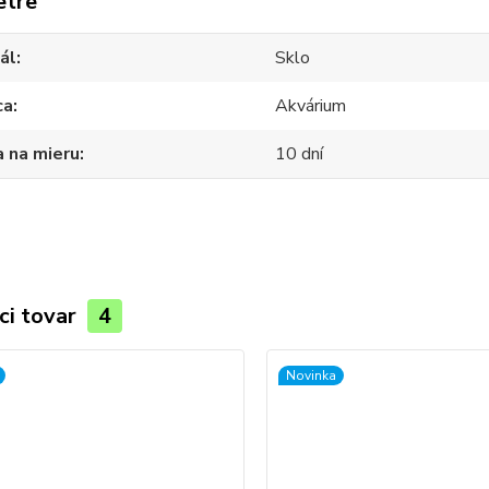
etre
ál
Sklo
ca
Akvárium
 na mieru
10 dní
ci tovar
4
Novinka