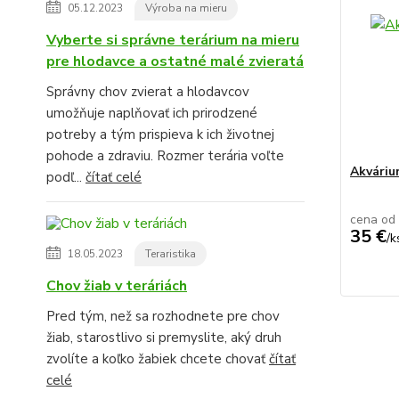
05.12.2023
Výroba na mieru
Vyberte si správne terárium na mieru
pre hlodavce a ostatné malé zvieratá
Správny chov zvierat a hlodavcov
umožňuje naplňovať ich prirodzené
potreby a tým prispieva k ich životnej
pohode a zdraviu. Rozmer terária voľte
Akvári
podľ...
čítať celé
cena od
35 €
/
k
18.05.2023
Teraristika
Chov žiab v teráriách
Pred tým, než sa rozhodnete pre chov
žiab, starostlivo si premyslite, aký druh
zvolíte a koľko žabiek chcete chovať
čítať
celé