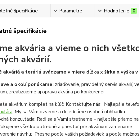
etné špecifikácie
Parametre
Hodnotenie
0
tné špecifikácie
me akvária a vieme o nich všetko
ných akvárií.
 akváriá a teráriá uvádzame v miere dĺžka x šírka x výška 
lave a okolí ponúkame:
zriaďovanie, pravidelný servis akvarií, 
ium, zrealizujeme aj opravu akvária po konkurencii.
ete akvárium komplet na kľúč! Kontaktujte nás: Najlepšie telef
mulára
. My sa Vám ozveme a dojednáme osobnú obhliadku.
dná konzultácia: Radi sa s Vami stretneme – najlepšie priamo n
rokujeme všetko potrebné a priestor pre akvárium zameriame.
vorenie návrhu: Presne podľa vašich požiadaviek a podľa možnost