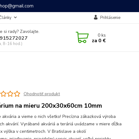
ashop@gmail.com
Články
Prihlásenie
e si rady? Zavolajte.
0
ks
915272027
za
0 €
a, 8-16 hod.)
Ohodnotiť produkt
rium na mieru 200x30x60cm 10mm
 akvária a vieme o nich všetko! Precízna zákazková výroba
ch akvárií. Vyrábané akváriá a teráriá uvádzame v miere dĺžka
 x výška v centimetroch. V Bratislave a okolí
e: zriaďovanie, pravidelný servis akvarií, veľké projekty,