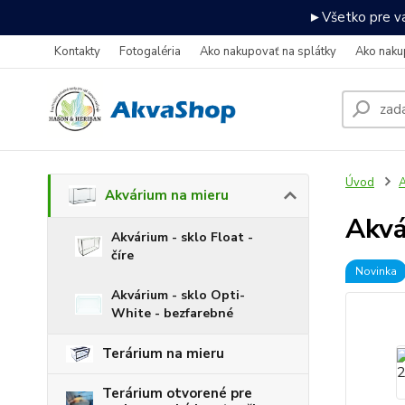
►Všetko pre va
Kontakty
Fotogaléria
Ako nakupovať na splátky
Ako naku
Úvod
A
Akvárium na mieru
Akv
Akvárium - sklo Float -
číre
Novinka
Akvárium - sklo Opti-
White - bezfarebné
Terárium na mieru
Terárium otvorené pre