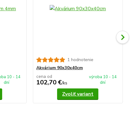
1 hodnotenie
Ak
Akvárium 90x30x40cm
cena od
ce
oba 10 - 14
výroba 10 - 14
102,70 €
1
dní
dní
/
ks
Zvoliť variant