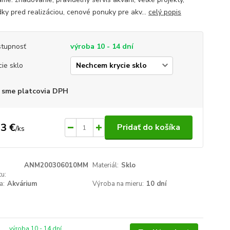
dky pred realizáciou, cenové ponuky pre akv...
celý popis
tupnosť
výroba 10 - 14 dní
cie sklo
 sme platcovia DPH
3 €
Pridať do košíka
/
ks
ANM200306010MM
Materiál:
Sklo
u:
a:
Akvárium
Výroba na mieru:
10 dní
výroba 10 - 14 dní