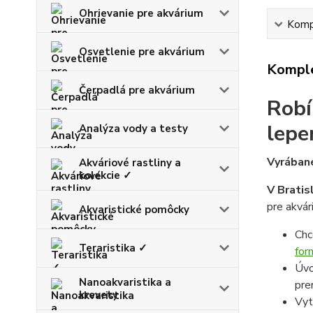
Ohrievanie pre akvárium
Kompl
Osvetlenie pre akvárium
Komple
Čerpadlá pre akvárium
Robí
lepe
Analýza vody a testy
Vyrábané
Akváriové rastliny a
kolekcie ✓
V Bratis
pre akvár
Akvaristické pomôcky
Chc
Teraristika ✓
for
Úvo
Nanoakvaristika a
pre
krevety
Vyt