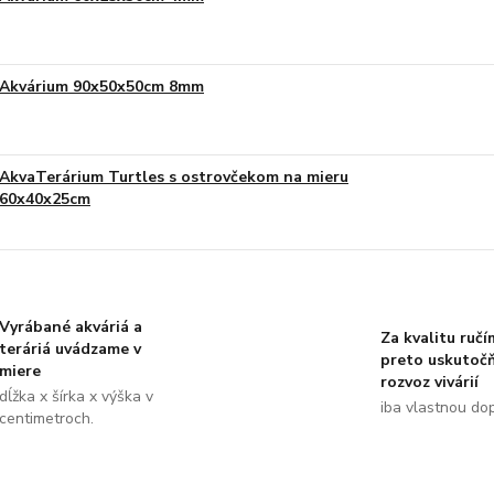
Akvárium 90x50x50cm 8mm
AkvaTerárium Turtles s ostrovčekom na mieru
60x40x25cm
Vyrábané akváriá a
Za kvalitu ručí
teráriá uvádzame v
preto uskutoč
miere
rozvoz vivárií
dĺžka x šírka x výška v
iba vlastnou do
centimetroch.