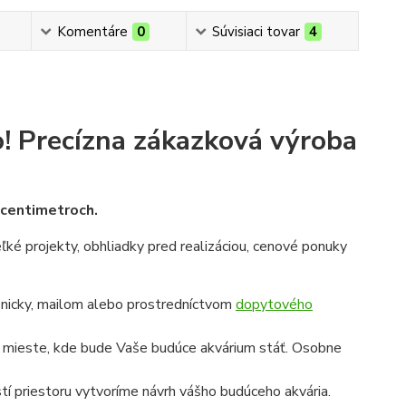
Komentáre
0
Súvisiaci tovar
4
!
Precízna zákazková výroba
v centimetroch.
veľké projekty, obhliadky pred realizáciou, cenové ponuky
onicky, mailom alebo prostredníctvom
dopytového
a mieste, kde bude Vaše budúce akvárium stáť. Osobne
í priestoru vytvoríme návrh vášho budúceho akvária.