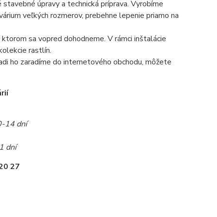
é stavebné úpravy a technická príprava. Vyrobíme
 akvárium veľkých rozmerov, prebehne lepenie priamo na
 na ktorom sa vopred dohodneme. V rámci inštalácie
olekcie rastlín.
radi ho zaradíme do internetového obchodu, môžete
rií
0-14 dní
1 dní
20 27