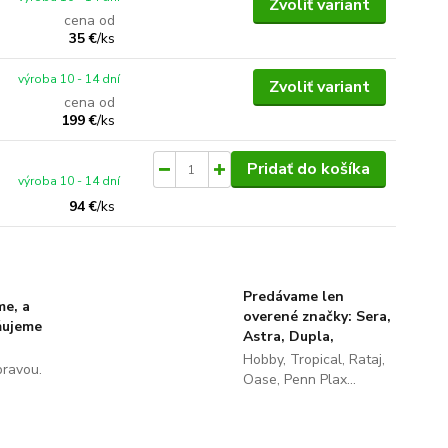
Zvoliť variant
cena od
35 €
/
ks
výroba 10 - 14 dní
Zvoliť variant
cena od
199 €
/
ks
Pridať do košíka
výroba 10 - 14 dní
94 €
/
ks
Predávame len
me, a
overené značky: Sera,
ňujeme
Astra, Dupla,
Hobby, Tropical, Rataj,
pravou.
Oase, Penn Plax...