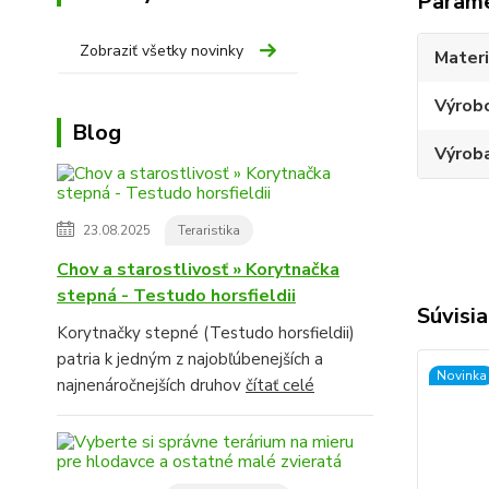
Param
Zobraziť všetky novinky
Materi
Výrob
Blog
Výroba
23.08.2025
Teraristika
Chov a starostlivosť » Korytnačka
stepná - Testudo horsfieldii
Súvisia
Korytnačky stepné (Testudo horsfieldii)
patria k jedným z najobľúbenejších a
Novinka
najnenáročnejších druhov
čítať celé