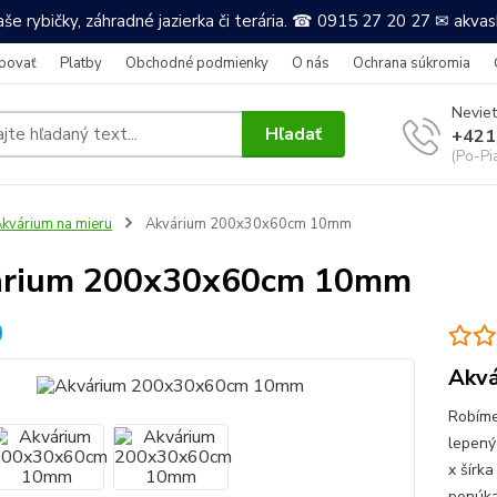
še rybičky, záhradné jazierka či terária. ☎ 0915 27 20 27 ✉ akv
povať
Platby
Obchodné podmienky
O nás
Ochrana súkromia
Neviet
Hľadať
+421
(Po-Pi
kvárium na mieru
Akvárium 200x30x60cm 10mm
árium 200x30x60cm 10mm
Akvá
Robíme
lepený
x šírka
ponúkam