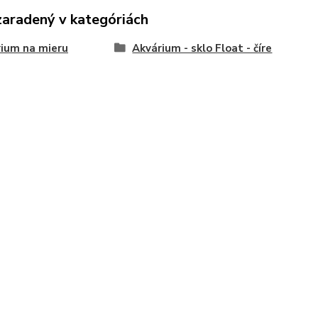
zaradený v kategóriách
ium na mieru
Akvárium - sklo Float - číre