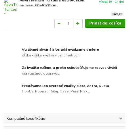
AkvaTerárium Turtles s ostrovčekom
výroba 10 - 14 dní
na mieru 60x40x25cm
94 €
/
ks
Pridať do košíka
Vyrábané akváriá a teráriá uvádzame v miere
dĺžka x šírka x výška v centimetroch.
Za kvalitu ručíme, a preto uskutočňujeme rozvoz vivárií
iba vlastnou dopravou.
Predávame len overené značky: Sera, Astra, Dupla,
Hobby, Tropical, Rataj, Oase, Penn Plax...
Kompletné špecifikácie