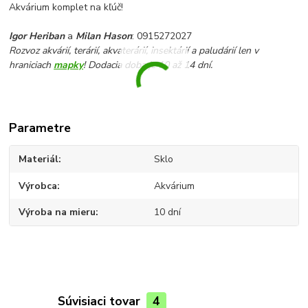
Akvárium komplet na kľúč!
Igor Heriban
a
Milan Hason
: 0915272027
Rozvoz akvárií, terárií, akvaterárií, insektárií a paludárií len v
hraniciach
mapky
! Dodacia doba je 10 až 14 dní.
Parametre
Materiál
Sklo
Výrobca
Akvárium
Výroba na mieru
10 dní
Súvisiaci tovar
4