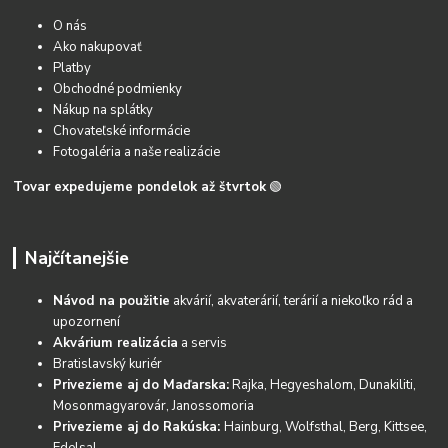
O nás
Ako nakupovať
Platby
Obchodné podmienky
Nákup na splátky
Chovateľské informácie
Fotogaléria a naše realizácie
Tovar expedujeme pondelok až štvrtok
🟢
Najčítanejšie
Návod na použitie
akvárií, akvaterárií, terárií a niekoľko rád a
upozornení
Akvárium realizácia
a servis
Bratislavský kuriér
Privezieme aj do Maďarska:
Rajka, Hegyeshalom, Dunakiliti,
Mosonmagyarovár, Janossomoria
Privezieme aj do Rakúska:
Hainburg, Wolfsthal, Berg, Kittsee,
Edelsal