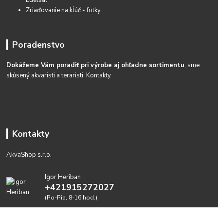
Zriaďovanie na kĺúč - fotky
Poradenstvo
Dokážeme Vám poradiť pri výrobe aj ohľadne sortimentu
, sme
skúsený akvaristi a teraristi.
Kontakty
Kontakty
AkvaShop s.r.o.
Igor Heriban
+421915272027
(Po-Pia, 8-16 hod.)
akvashop@gmail.com