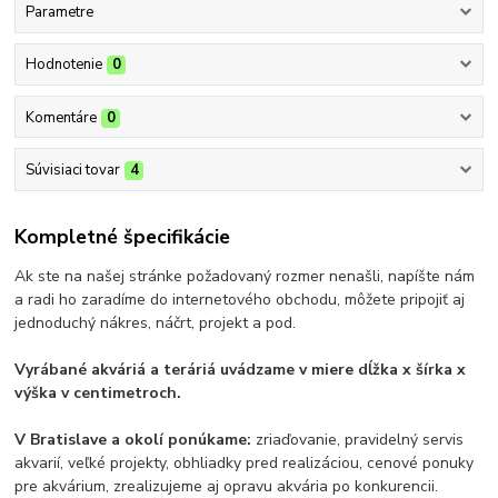
Parametre
Hodnotenie
0
Komentáre
0
Súvisiaci tovar
4
Kompletné špecifikácie
Ak ste na našej stránke požadovaný rozmer nenašli, napíšte nám
a radi ho zaradíme do internetového obchodu, môžete pripojiť aj
jednoduchý nákres, náčrt, projekt a pod.
Vyrábané akváriá a teráriá uvádzame v miere dĺžka x šírka x
výška v centimetroch.
V Bratislave a okolí ponúkame:
zriaďovanie, pravidelný servis
akvarií, veľké projekty, obhliadky pred realizáciou, cenové ponuky
pre akvárium, zrealizujeme aj opravu akvária po konkurencii.