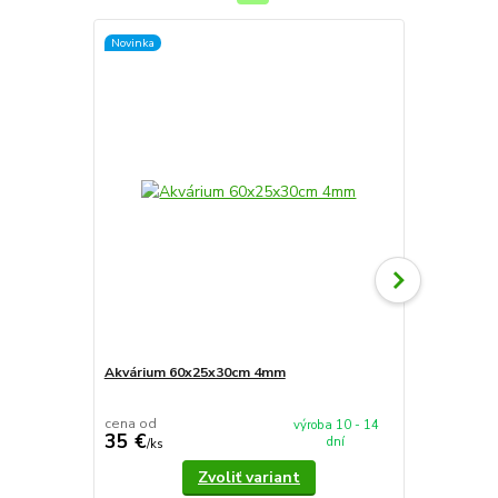
Novinka
Novinka
Akvárium 60x25x30cm 4mm
Akvárium 5
cena od
cena od
výroba 10 - 14
35 €
37,90 €
dní
/
ks
/
k
Zvoliť variant