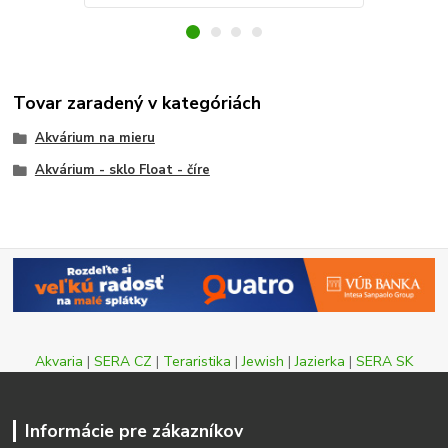
Tovar zaradený v kategóriách
Akvárium na mieru
Akvárium - sklo Float - číre
Akvaria
|
SERA CZ
|
Teraristika
|
Jewish
|
Jazierka
|
SERA SK
Informácie pre zákazníkov