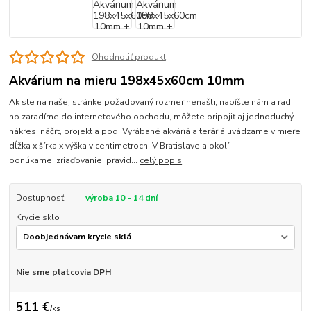
Ohodnotiť produkt
Akvárium na mieru 198x45x60cm 10mm
Ak ste na našej stránke požadovaný rozmer nenašli, napíšte nám a radi
ho zaradíme do internetového obchodu, môžete pripojiť aj jednoduchý
nákres, náčrt, projekt a pod. Vyrábané akváriá a teráriá uvádzame v miere
dĺžka x šírka x výška v centimetroch. V Bratislave a okolí
ponúkame: zriaďovanie, pravid...
celý popis
Dostupnosť
výroba 10 - 14 dní
Krycie sklo
Nie sme platcovia DPH
511 €
/
ks