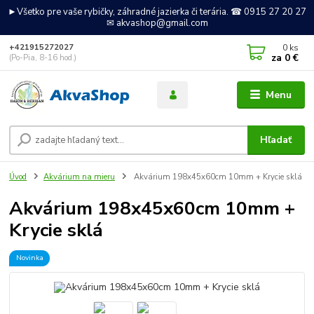
►Všetko pre vaše rybičky, záhradné jazierka či terária. ☎ 0915 27 20 27
✉ akvashop@gmail.com
0
ks
+421915272027
za
0 €
(Po-Pia, 8-16 hod.)
Menu
Hľadať
Úvod
Akvárium na mieru
Akvárium 198x45x60cm 10mm + Krycie sklá
Akvárium 198x45x60cm 10mm +
Krycie sklá
Novinka