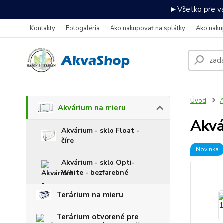
►Všetko pre va
Kontakty
Fotogaléria
Ako nakupovať na splátky
Ako naku
Úvod
A
Akvárium na mieru
Akv
Akvárium - sklo Float -
číre
Novinka
Akvárium - sklo Opti-
White - bezfarebné
Terárium na mieru
Terárium otvorené pre