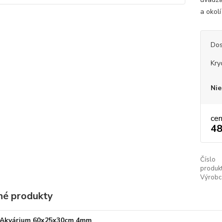
a okolí
Dos
Kry
Nie
ce
48
Číslo
produkt
Výrobc
é produkty
Akvárium 60x25x30cm 4mm