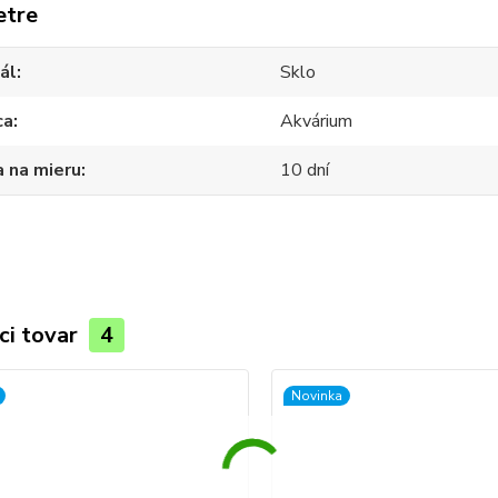
etre
ál
Sklo
ca
Akvárium
 na mieru
10 dní
ci tovar
4
Novinka