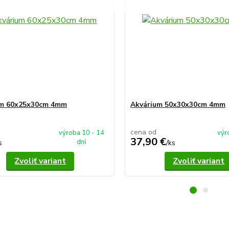
um 60x25x30cm 4mm
Akvárium 50x30x30cm 4mm
cena od
výroba 10 - 14
výr
37,90 €
dní
s
/
ks
Zvoliť variant
Zvoliť variant