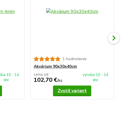
1 hodnotenie
Ak
Akvárium 90x30x40cm
cena od
ce
oba 10 - 14
výroba 10 - 14
102,70 €
1
dní
dní
/
ks
Zvoliť variant