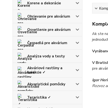
Korene a dekorácie
Kompl
Ohrievanie pre akvárium
Komple
Osvetlenie pre akvárium
Ak ste na
jednoduch
Čerpadlá pre akvárium
Vyrábané
Analýza vody a testy
V Bratis
Akváriové rastliny a
pre akvár
kolekcie ✓
Igor Her
Akvaristické pomôcky
Rozvoz akv
Teraristika ✓