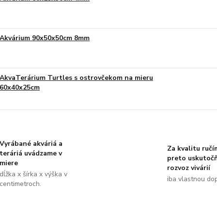
Akvárium 90x50x50cm 8mm
AkvaTerárium Turtles s ostrovčekom na mieru
60x40x25cm
Vyrábané akváriá a
Za kvalitu ručí
teráriá uvádzame v
preto uskutoč
miere
rozvoz vivárií
dĺžka x šírka x výška v
iba vlastnou do
centimetroch.