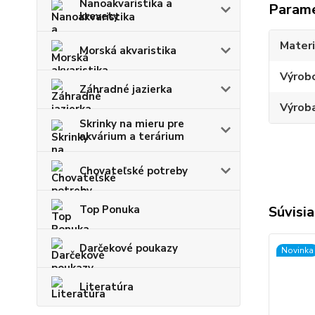
Nanoakvaristika a
Param
krevety
Materi
Morská akvaristika
Výrob
Záhradné jazierka
Výroba
Skrinky na mieru pre
akvárium a terárium
Chovateľské potreby
Súvisia
Top Ponuka
Darčekové poukazy
Novinka
Literatúra