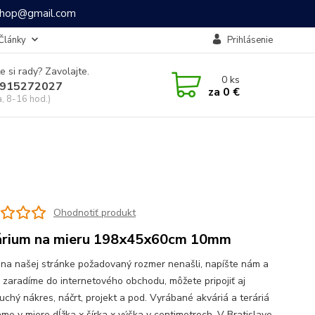
ashop@gmail.com
Články
Prihlásenie
e si rady? Zavolajte.
0
ks
915272027
za
0 €
a, 8-16 hod.)
Ohodnotiť produkt
rium na mieru 198x45x60cm 10mm
 na našej stránke požadovaný rozmer nenašli, napíšte nám a
o zaradíme do internetového obchodu, môžete pripojiť aj
uchý nákres, náčrt, projekt a pod. Vyrábané akváriá a teráriá
me v miere dĺžka x šírka x výška v centimetroch. V Bratislave