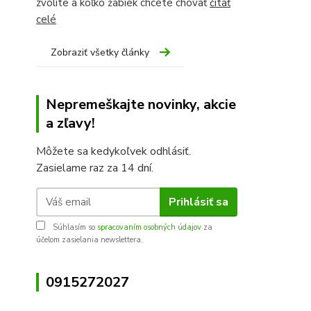
zvolíte a koľko žabiek chcete chovať
čítať
celé
Zobraziť všetky články
Nepremeškajte novinky, akcie
a zľavy!
Môžete sa kedykoľvek odhlásiť.
Zasielame raz za 14 dní.
Prihlásiť sa
Súhlasím so
spracovaním osobných údajov
za
účelom zasielania newslettera.
0915272027