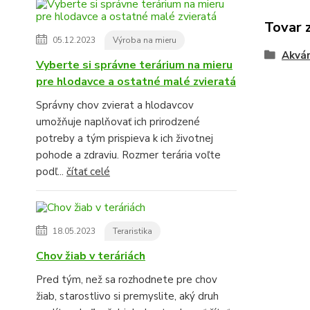
Tovar 
05.12.2023
Výroba na mieru
Akvár
Vyberte si správne terárium na mieru
pre hlodavce a ostatné malé zvieratá
Správny chov zvierat a hlodavcov
umožňuje naplňovať ich prirodzené
potreby a tým prispieva k ich životnej
pohode a zdraviu. Rozmer terária voľte
podľ...
čítať celé
18.05.2023
Teraristika
Chov žiab v teráriách
Pred tým, než sa rozhodnete pre chov
žiab, starostlivo si premyslite, aký druh