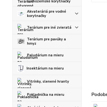
suchozemské korytnačky
Akvateráriá pre vodné
korytnačky
Terárium pre iné zvieratá
Terárium pre pavúky a
hmyz
Paludárium na mieru
Insektárium na mieru
Vitrínky, slenené hranty
Podobn
Pokladnička na mieru