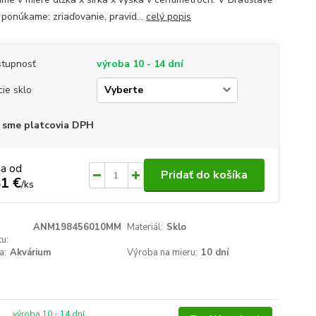
 ponúkame: zriaďovanie, pravid...
celý popis
tupnosť
výroba 10 - 14 dní
cie sklo
 sme platcovia DPH
na od
Pridať do košíka
1 €
/
ks
ANM198456010MM
Materiál:
Sklo
u:
a:
Akvárium
Výroba na mieru:
10 dní
výroba 10 - 14 dní