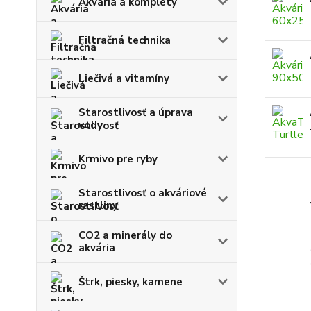
Akváriá a komplety
Filtračná technika
Liečivá a vitamíny
Starostlivosť a úprava
vody
Krmivo pre ryby
Starostlivosť o akváriové
rastliny
CO2 a minerály do
akvária
Štrk, piesky, kamene