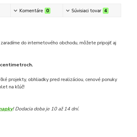
Komentáre
0
Súvisiaci tovar
4
 zaradíme do internetového obchodu, môžete pripojiť aj
v centimetroch.
veľké projekty, obhliadky pred realizáciou, cenové ponuky
let na kľúč!
mapky
! Dodacia doba je 10 až 14 dní.