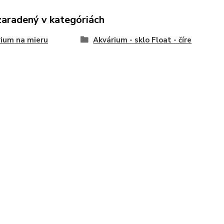
zaradený v kategóriách
ium na mieru
Akvárium - sklo Float - číre