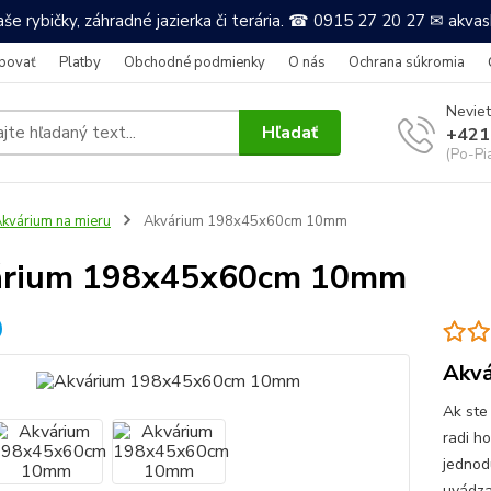
še rybičky, záhradné jazierka či terária. ☎ 0915 27 20 27 ✉ akv
povať
Platby
Obchodné podmienky
O nás
Ochrana súkromia
Neviet
Hľadať
+421
(Po-Pi
kvárium na mieru
Akvárium 198x45x60cm 10mm
árium 198x45x60cm 10mm
Akvá
Ak ste
radi h
jednod
uvádza