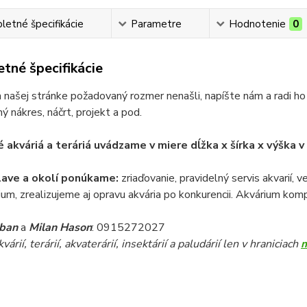
etné špecifikácie
Parametre
Hodnotenie
0
tné špecifikácie
 našej stránke požadovaný rozmer nenašli, napíšte nám a radi ho
ý nákres, náčrt, projekt a pod.
 akváriá a teráriá uvádzame v miere dĺžka x šírka x výška 
lave a okolí ponúkame:
zriaďovanie, pravidelný servis akvarií, 
ium, zrealizujeme aj opravu akvária po konkurencii. Akvárium komp
iban
a
Milan Hason
: 0915272027
árií, terárií, akvaterárií, insektárií a paludárií len v hraniciach