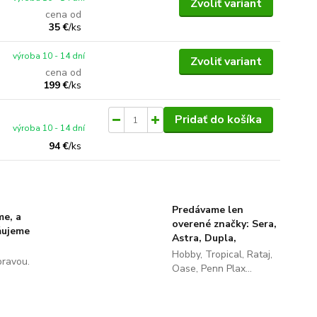
Zvoliť variant
cena od
35 €
/
ks
výroba 10 - 14 dní
Zvoliť variant
cena od
199 €
/
ks
Pridať do košíka
výroba 10 - 14 dní
94 €
/
ks
Predávame len
me, a
overené značky: Sera,
ňujeme
Astra, Dupla,
Hobby, Tropical, Rataj,
pravou.
Oase, Penn Plax...