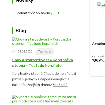
Novinky
Zobraziť všetky novinky
Blog
Akvári
23.08.2025
Teraristika
cena od
Chov a starostlivosť » Korytnačka
35 €
/
k
stepná - Testudo horsfieldii
Korytnačky stepné (Testudo horsfieldii)
patria k jedným z najobľúbenejších a
najnenáročnejších druhov
čítať celé