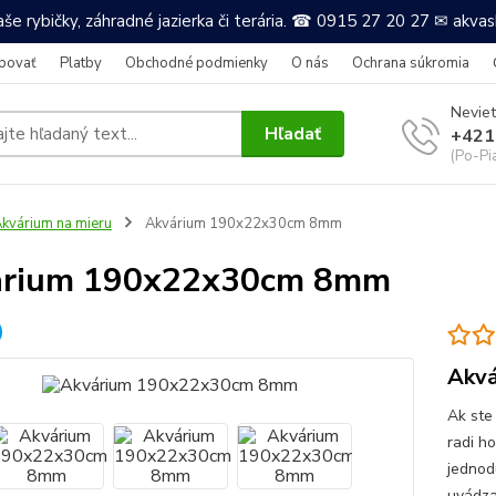
še rybičky, záhradné jazierka či terária. ☎ 0915 27 20 27 ✉ akv
povať
Platby
Obchodné podmienky
O nás
Ochrana súkromia
Neviet
Hľadať
+421
(Po-Pi
kvárium na mieru
Akvárium 190x22x30cm 8mm
árium 190x22x30cm 8mm
Akvá
Ak ste
radi h
jednod
uvádza