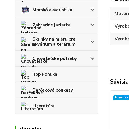
Morská akvaristika
Materi
Záhradné jazierka
Výrob
Výroba
Skrinky na mieru pre
akvárium a terárium
Chovateľské potreby
Top Ponuka
Súvisia
Darčekové poukazy
Novinka
Literatúra