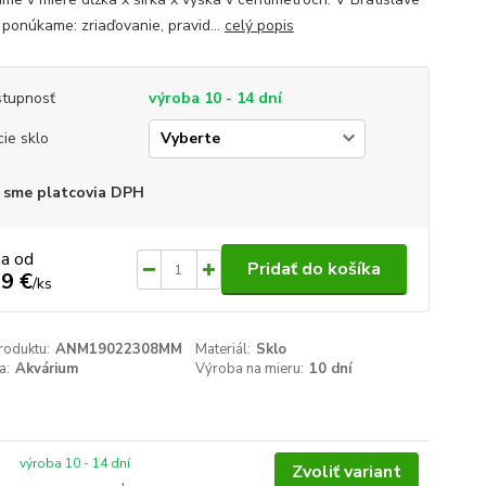
 ponúkame: zriaďovanie, pravid...
celý popis
tupnosť
výroba 10 - 14 dní
cie sklo
 sme platcovia DPH
na od
Pridať do košíka
9 €
/
ks
roduktu:
ANM19022308MM
Materiál:
Sklo
a:
Akvárium
Výroba na mieru:
10 dní
výroba 10 - 14 dní
Zvoliť variant