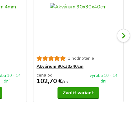
1 hodnotenie
Ak
Akvárium 90x30x40cm
cena od
ce
oba 10 - 14
výroba 10 - 14
102,70 €
1
dní
dní
/
ks
Zvoliť variant