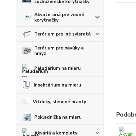
suchozemské korytnačky
Akvateráriá pre vodné
korytnačky
Terárium pre iné zvieratá
Terárium pre pavúky a
hmyz
Paludárium na mieru
Insektárium na mieru
Vitrínky, slenené hranty
Podobn
Pokladnička na mieru
Akváriá a komplety