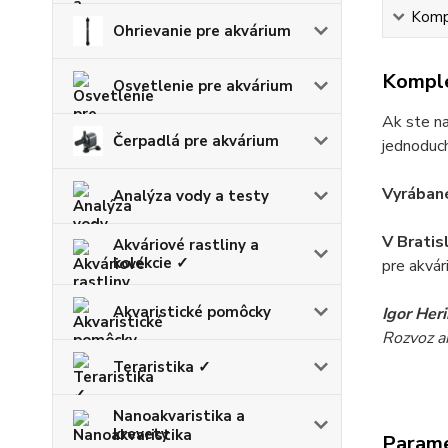
Kompl
Ohrievanie pre akvárium
Komple
Osvetlenie pre akvárium
Ak ste na
Čerpadlá pre akvárium
jednoduch
Vyrábané
Analýza vody a testy
V Bratis
Akváriové rastliny a
kolekcie ✓
pre akvár
Akvaristické pomôcky
Igor Her
Rozvoz akv
Teraristika ✓
Nanoakvaristika a
krevety
Param