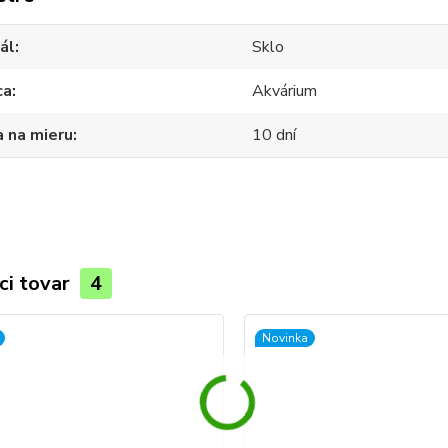
ál
Sklo
ca
Akvárium
 na mieru
10 dní
ci tovar
4
Novinka