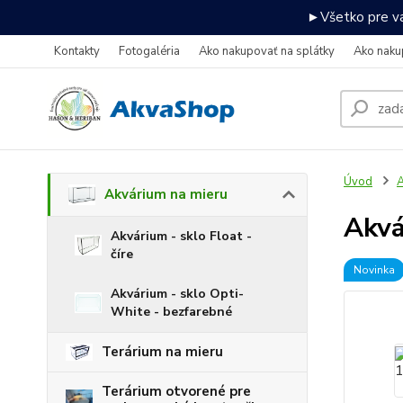
►Všetko pre va
Kontakty
Fotogaléria
Ako nakupovať na splátky
Ako naku
Úvod
A
Akvárium na mieru
Akv
Akvárium - sklo Float -
číre
Novinka
Akvárium - sklo Opti-
White - bezfarebné
Terárium na mieru
Terárium otvorené pre