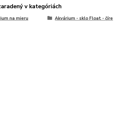
zaradený v kategóriách
ium na mieru
Akvárium - sklo Float - číre