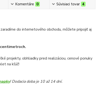
Komentáre
0
Súvisiaci tovar
4
 zaradíme do internetového obchodu, môžete pripojiť aj
v centimetroch.
veľké projekty, obhliadky pred realizáciou, cenové ponuky
let na kľúč!
mapky
! Dodacia doba je 10 až 14 dní.