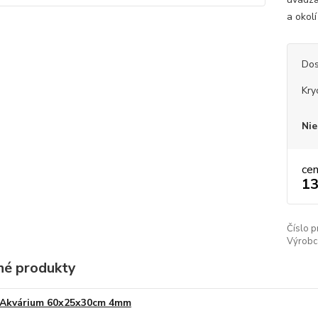
a okolí
Dos
Kry
Nie
ce
13
Číslo p
Výrobc
é produkty
Akvárium 60x25x30cm 4mm