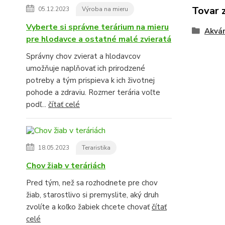
Tovar 
05.12.2023
Výroba na mieru
Vyberte si správne terárium na mieru
Akvár
pre hlodavce a ostatné malé zvieratá
Správny chov zvierat a hlodavcov
umožňuje naplňovať ich prirodzené
potreby a tým prispieva k ich životnej
pohode a zdraviu. Rozmer terária voľte
podľ...
čítať celé
18.05.2023
Teraristika
Chov žiab v teráriách
Pred tým, než sa rozhodnete pre chov
žiab, starostlivo si premyslite, aký druh
zvolíte a koľko žabiek chcete chovať
čítať
celé