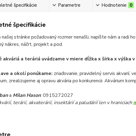
etné špecifikácie
Parametre
Hodnotenie
0
tné špecifikácie
 našej stránke požadovaný rozmer nenašli, napíšte nám a radi ho
ý nákres, náčrt, projekt a pod.
 akváriá a teráriá uvádzame v miere dĺžka x šírka x výška 
lave a okolí ponúkame:
zriaďovanie, pravidelný servis akvarií, 
ium, zrealizujeme aj opravu akvária po konkurencii. Akvárium komp
iban
a
Milan Hason
: 0915272027
árií, terárií, akvaterárií, insektárií a paludárií len v hraniciach
etre