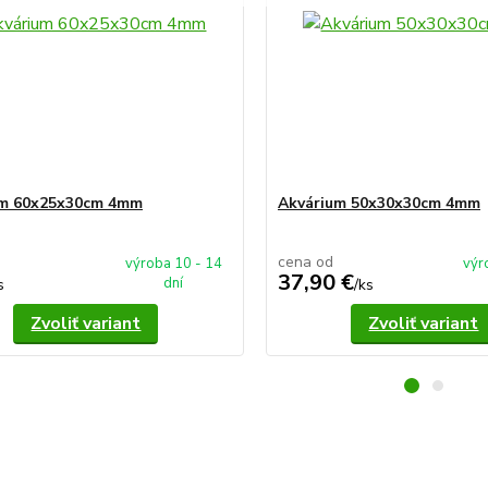
um 60x25x30cm 4mm
Akvárium 50x30x30cm 4mm
cena od
výroba 10 - 14
výr
37,90 €
dní
s
/
ks
Zvoliť variant
Zvoliť variant