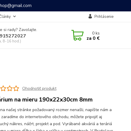
ashop@gmail.com
Články
Prihlásenie
e si rady? Zavolajte.
0
ks
915272027
za
0 €
a, 8-16 hod.)
Ohodnotiť produkt
rium na mieru 190x22x30cm 8mm
 na našej stránke požadovaný rozmer nenašli, napíšte nám a
o zaradíme do internetového obchodu, môžete pripojiť aj
uchý nákres, náčrt, projekt a pod. Vyrábané akváriá a teráriá
me v miere dĺžka x šírka x výška v centimetroch. V Bratislave