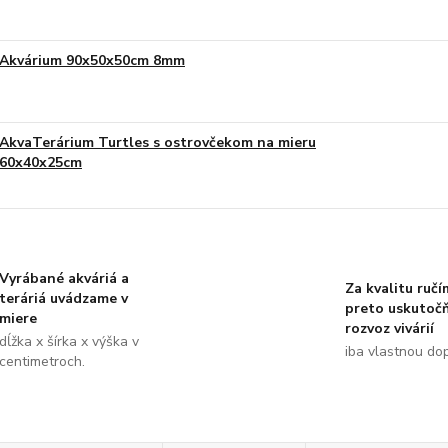
Akvárium 90x50x50cm 8mm
AkvaTerárium Turtles s ostrovčekom na mieru
60x40x25cm
Vyrábané akváriá a
Za kvalitu ručí
teráriá uvádzame v
preto uskutoč
miere
rozvoz vivárií
dĺžka x šírka x výška v
iba vlastnou do
centimetroch.