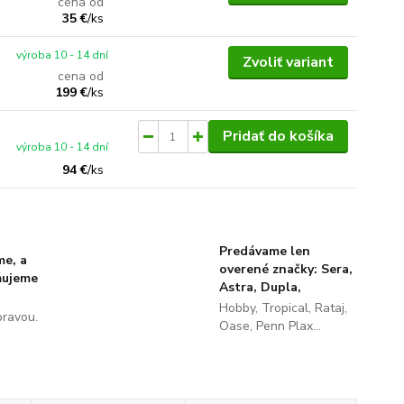
cena od
35 €
/
ks
výroba 10 - 14 dní
Zvoliť variant
cena od
199 €
/
ks
Pridať do košíka
výroba 10 - 14 dní
94 €
/
ks
Predávame len
me, a
overené značky: Sera,
ňujeme
Astra, Dupla,
Hobby, Tropical, Rataj,
pravou.
Oase, Penn Plax...