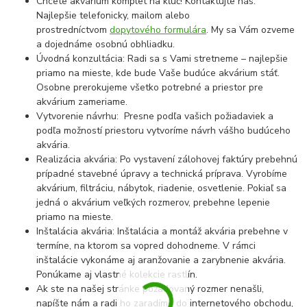
Chcete akvárium komplet na kľúč! Kontaktujte nás:
Najlepšie telefonicky, mailom alebo
prostredníctvom
dopytového formulára
. My sa Vám ozveme
a dojednáme osobnú obhliadku.
Úvodná konzultácia: Radi sa s Vami stretneme – najlepšie
priamo na mieste, kde bude Vaše budúce akvárium stáť.
Osobne prerokujeme všetko potrebné a priestor pre
akvárium zameriame.
Vytvorenie návrhu: Presne podľa vašich požiadaviek a
podľa možností priestoru vytvoríme návrh vášho budúceho
akvária.
Realizácia akvária: Po vystavení zálohovej faktúry prebehnú
prípadné stavebné úpravy a technická príprava. Vyrobíme
akvárium, filtráciu, nábytok, riadenie, osvetlenie. Pokiaľ sa
jedná o akvárium veľkých rozmerov, prebehne lepenie
priamo na mieste.
Inštalácia akvária: Inštalácia a montáž akvária prebehne v
termíne, na ktorom sa vopred dohodneme. V rámci
inštalácie vykonáme aj aranžovanie a zarybnenie akvária.
Ponúkame aj vlastné kolekcie rastlín.
Ak ste na našej stránke požadovaný rozmer nenašli,
napíšte nám a radi ho zaradíme do internetového obchodu,