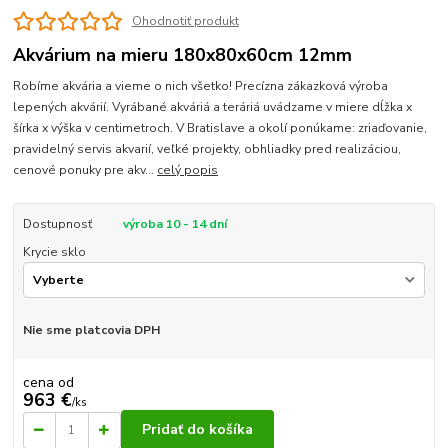
Ohodnotiť produkt
Akvárium na mieru 180x80x60cm 12mm
Robíme akvária a vieme o nich všetko! Precízna zákazková výroba
lepených akvárií. Vyrábané akváriá a teráriá uvádzame v miere dĺžka x
šírka x výška v centimetroch. V Bratislave a okolí ponúkame: zriaďovanie,
pravidelný servis akvarií, veľké projekty, obhliadky pred realizáciou,
cenové ponuky pre akv...
celý popis
Dostupnosť
výroba 10 - 14 dní
Krycie sklo
Nie sme platcovia DPH
cena od
963 €
/
ks
Pridať do košíka