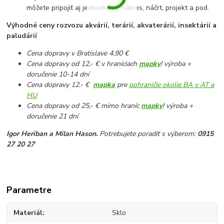
môžete pripojiť aj jednoduchý nákres, náčrt, projekt a pod.
Výhodné ceny rozvozu akvárií, terárií, akvaterárií, insektárií a
paludárií
Cena dopravy v Bratislave 4.90 €
Cena dopravy od 12,- € v hraniciach
mapky
! výroba +
doručenie 10-14 dní
Cena dopravy 12
.- €
mapka
pre
pohraničie okolie BA v AT a
HU
Cena dopravy od 25,- € mimo hraníc
mapky
! výroba +
doručenie 21 dní
Igor Heriban a Milan Hason.
Potrebujete poradiť s výberom:
0915
27 20 27
Parametre
Materiál
Sklo