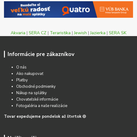
Akvaria
|
SERA CZ
|
Teraristika
|
Jewish
|
Jazierka
|
SERA SK
Informácie pre zákazníkov
O nás
Ako nakupovať
Platby
Obchodné podmienky
Nákup na splátky
Chovateľské informácie
Fotogaléria a naše realizácie
Tovar expedujeme pondelok až štvrtok
🟢