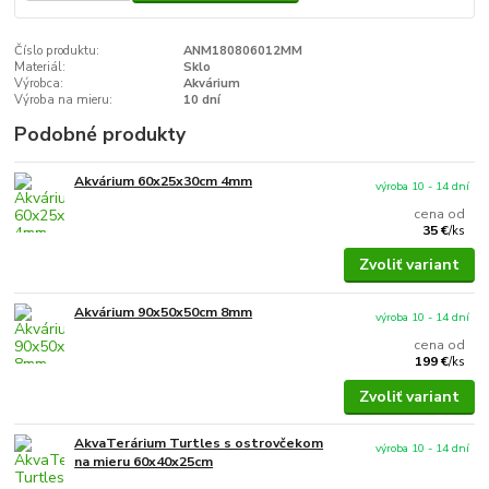
Číslo produktu:
ANM180806012MM
Materiál:
Sklo
Výrobca:
Akvárium
Výroba na mieru:
10 dní
Podobné produkty
Akvárium 60x25x30cm 4mm
výroba 10 - 14 dní
cena od
35 €
/
ks
Zvoliť variant
Akvárium 90x50x50cm 8mm
výroba 10 - 14 dní
cena od
199 €
/
ks
Zvoliť variant
AkvaTerárium Turtles s ostrovčekom
výroba 10 - 14 dní
na mieru 60x40x25cm