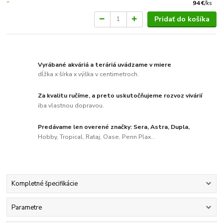
94 €
/
ks
Pridať do košíka
Vyrábané akváriá a teráriá uvádzame v miere
dĺžka x šírka x výška v centimetroch.
Za kvalitu ručíme, a preto uskutočňujeme rozvoz vivárií
iba vlastnou dopravou.
Predávame len overené značky: Sera, Astra, Dupla,
Hobby, Tropical, Rataj, Oase, Penn Plax...
Kompletné špecifikácie
Parametre