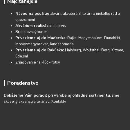
Najčítanejšie
Návod na použitie
akvárií, akvaterárií, terárií a niekoľko rád a
upozornení
Akvárium realizácia
a servis
Bratislavský kuriér
Privezieme aj do Maďarska:
Rajka, Hegyeshalom, Dunakiliti,
Mosonmagyarovár, Janossomoria
Privezieme aj do Rakúska:
Hainburg, Wolfsthal, Berg, Kittsee,
Edelsal
Zriaďovanie na kĺúč - fotky
Poradenstvo
Dokážeme Vám poradiť pri výrobe aj ohľadne sortimentu
, sme
skúsený akvaristi a teraristi.
Kontakty