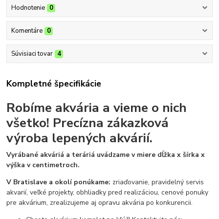
Hodnotenie
0
Komentáre
0
Súvisiaci tovar
4
Kompletné špecifikácie
Robíme akvária a vieme o nich
všetko!
Precízna zákazková
výroba lepených akvárií.
Vyrábané akváriá a teráriá uvádzame v miere dĺžka x šírka x
výška v centimetroch.
V Bratislave a okolí ponúkame:
zriaďovanie, pravidelný servis
akvarií, veľké projekty, obhliadky pred realizáciou, cenové ponuky
pre akvárium, zrealizujeme aj opravu akvária po konkurencii.