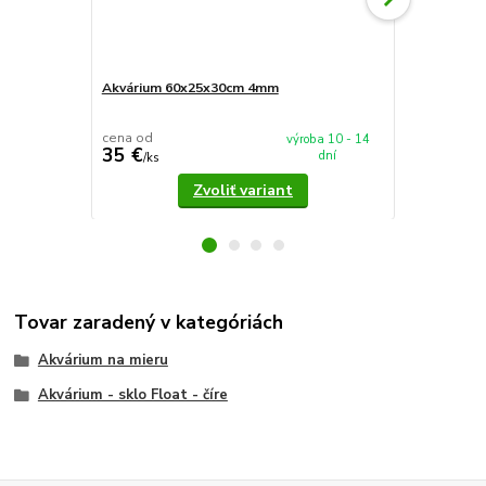
Akvárium 60x25x30cm 4mm
Akvárium 5
cena od
cena od
výroba 10 - 14
35 €
37,90 €
dní
/
ks
/
k
Zvoliť variant
Tovar zaradený v kategóriách
Akvárium na mieru
Akvárium - sklo Float - číre