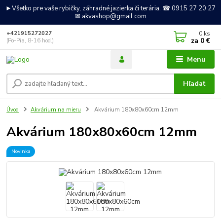
►Všetko pre vaše rybičky, záhradné jazierka či terária. ☎ 0915 27 20 27
✉ akvashop@gmail.com
0
ks
+421915272027
za
0 €
(Po-Pia, 8-16 hod.)
Menu
Hľadať
Úvod
Akvárium na mieru
Akvárium 180x80x60cm 12mm
Akvárium 180x80x60cm 12mm
Novinka