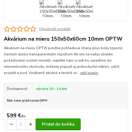
Ohodnotiť produkt
Akvárium na mieru 150x50x60cm 10mm OPTW
Akvárium na mieru OPTW predná pohľadová strana plus boky lepené
čiernym alebo transparentným lepidlom Ak ste na našej stránke
požadovaný rozmer nenašli, napíšte nám a radi ho zaradíme do
internetového obchodu, môžete pripojiť aj jednoduchý nákres, náčrt,
projekt a pod. Vyrábané akváriá a teráriá uv...
celý popis
Dostupnosť
výroba 10 - 14 dní
Nie sme platcovia DPH
599 €
/
ks
Pridať do košíka