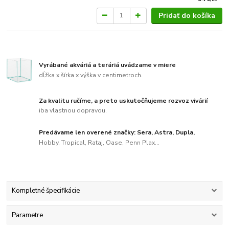
Pridať do košíka
Vyrábané akváriá a teráriá uvádzame v miere
dĺžka x šírka x výška v centimetroch.
Za kvalitu ručíme, a preto uskutočňujeme rozvoz vivárií
iba vlastnou dopravou.
Predávame len overené značky: Sera, Astra, Dupla,
Hobby, Tropical, Rataj, Oase, Penn Plax...
Kompletné špecifikácie
Parametre