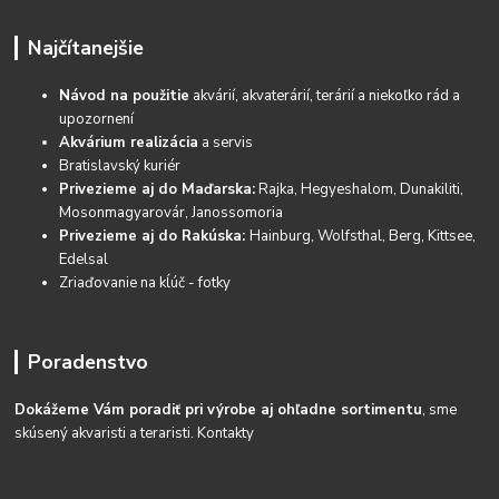
Najčítanejšie
Návod na použitie
akvárií, akvaterárií, terárií a niekoľko rád a
upozornení
Akvárium realizácia
a servis
Bratislavský kuriér
Privezieme aj do Maďarska:
Rajka, Hegyeshalom, Dunakiliti,
Mosonmagyarovár, Janossomoria
Privezieme aj do Rakúska:
Hainburg, Wolfsthal, Berg, Kittsee,
Edelsal
Zriaďovanie na kĺúč - fotky
Poradenstvo
Dokážeme Vám poradiť pri výrobe aj ohľadne sortimentu
, sme
skúsený akvaristi a teraristi.
Kontakty