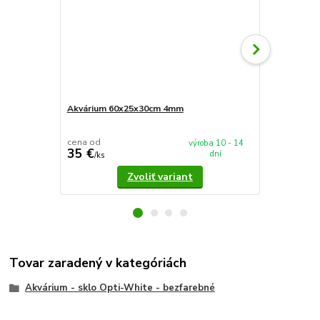
Akvárium 60x25x30cm 4mm
Akvárium 5
cena od
cena od
výroba 10 - 14
35 €
37,90 €
dní
/
ks
/
k
Zvoliť variant
Tovar zaradený v kategóriách
Akvárium - sklo Opti-White - bezfarebné