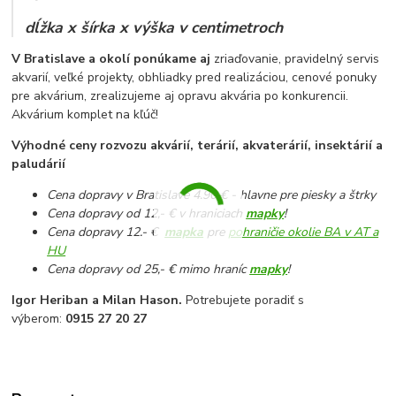
dĺžka x šírka x výška v centimetroch
V Bratislave a okolí ponúkame aj
zriaďovanie, pravidelný servis
akvarií, veľké projekty, obhliadky pred realizáciou, cenové ponuky
pre akvárium, zrealizujeme aj opravu akvária po konkurencii.
Akvárium komplet na kľúč!
Výhodné ceny rozvozu akvárií, terárií, akvaterárií, insektárií a
paludárií
Cena dopravy v Bratislave 4.90 € - hlavne pre piesky a štrky
Cena dopravy od 12,- € v hraniciach
mapky
!
Cena dopravy 12.- €
mapka
pre
pohraničie okolie BA v AT a
HU
Cena dopravy od 25,- € mimo hraníc
mapky
!
Igor Heriban a Milan Hason.
Potrebujete poradiť s
výberom:
0915 27 20 27