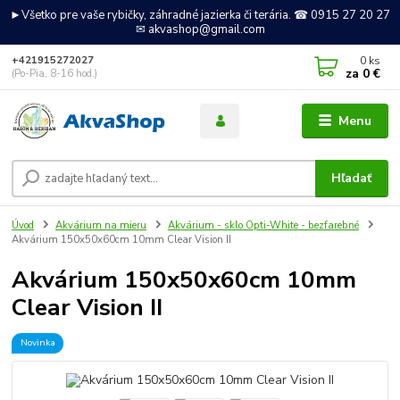
►Všetko pre vaše rybičky, záhradné jazierka či terária. ☎ 0915 27 20 27
✉ akvashop@gmail.com
0
ks
+421915272027
za
0 €
(Po-Pia, 8-16 hod.)
Menu
Hľadať
Úvod
Akvárium na mieru
Akvárium - sklo Opti-White - bezfarebné
Akvárium 150x50x60cm 10mm Clear Vision II
Akvárium 150x50x60cm 10mm
Clear Vision II
Novinka