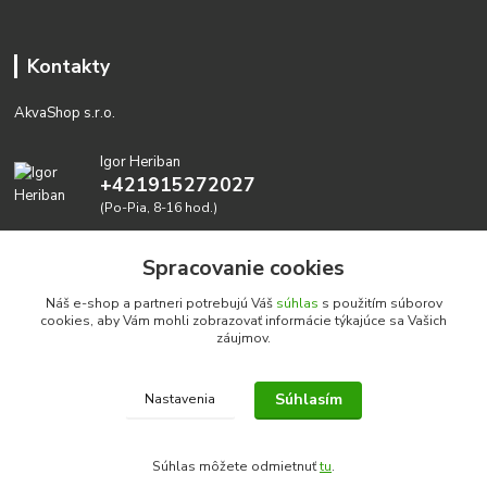
Kontakty
AkvaShop s.r.o.
Igor Heriban
+421915272027
(Po-Pia, 8-16 hod.)
akvashop@gmail.com
Spracovanie cookies
Náš e-shop a partneri potrebujú Váš
súhlas
s použitím súborov
cookies, aby Vám mohli zobrazovať informácie týkajúce sa Vašich
záujmov.
Súhlasím
Nastavenia
Realizujeme prírodné akvária: AkvaShop s.r.o. • IBAN:
SK3911000000002947087849
Súhlas môžete odmietnuť
tu
.
google-site-verification=0nmJ-HDbfWgdf7hn3NpxYEsEo-