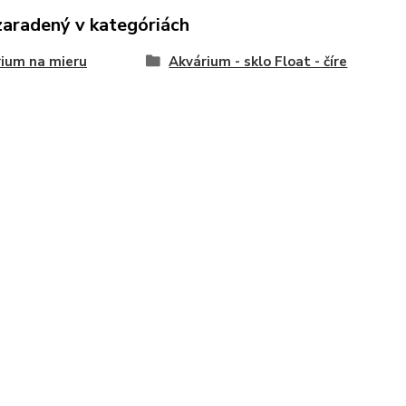
zaradený v kategóriách
ium na mieru
Akvárium - sklo Float - číre