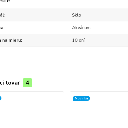
etre
ál
Sklo
ca
Akvárium
 na mieru
10 dní
ci tovar
4
Novinka