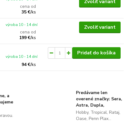
Zvoliť variant
cena od
35 €
/
ks
výroba 10 - 14 dní
Zvoliť variant
cena od
199 €
/
ks
Pridať do košíka
výroba 10 - 14 dní
94 €
/
ks
Predávame len
me, a
overené značky: Sera,
ňujeme
Astra, Dupla,
Hobby, Tropical, Rataj,
pravou.
Oase, Penn Plax...