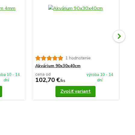
1 hodnotenie
Ak
Akvárium 90x30x40cm
cena od
ce
oba 10 - 14
výroba 10 - 14
102,70 €
1
dní
dní
/
ks
Zvoliť variant