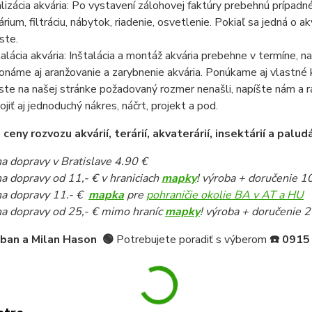
lizácia akvária: Po vystavení zálohovej faktúry prebehnú prípadn
árium, filtráciu, nábytok, riadenie, osvetlenie. Pokiaľ sa jedná o
ste.
talácia akvária: Inštalácia a montáž akvária prebehne v termíne,
onáme aj aranžovanie a zarybnenie akvária. Ponúkame aj vlastné k
ste na našej stránke požadovaný rozmer nenašli, napíšte nám a 
pojiť aj jednoduchý nákres, náčrt, projekt a pod.
eny rozvozu akvárií, terárií, akvaterárií, insektárií a paludá
a dopravy v Bratislave 4.90 €
a dopravy od 11,- € v hraniciach
mapky
! výroba + doručenie 1
a dopravy 11.- €
mapka
pre
pohraničie okolie BA v AT a HU
a dopravy od 25,- € mimo hraníc
mapky
! výroba + doručenie 2
iban a Milan Hason
🟢
Potrebujete poradiť s výberom
☎️
0915