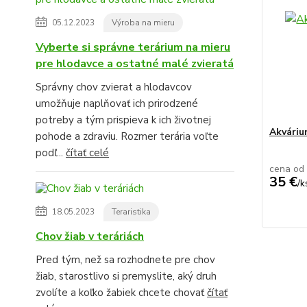
05.12.2023
Výroba na mieru
Vyberte si správne terárium na mieru
pre hlodavce a ostatné malé zvieratá
Správny chov zvierat a hlodavcov
umožňuje naplňovať ich prirodzené
potreby a tým prispieva k ich životnej
Akvári
pohode a zdraviu. Rozmer terária voľte
podľ...
čítať celé
cena od
35 €
/
k
18.05.2023
Teraristika
Chov žiab v teráriách
Pred tým, než sa rozhodnete pre chov
žiab, starostlivo si premyslite, aký druh
zvolíte a koľko žabiek chcete chovať
čítať