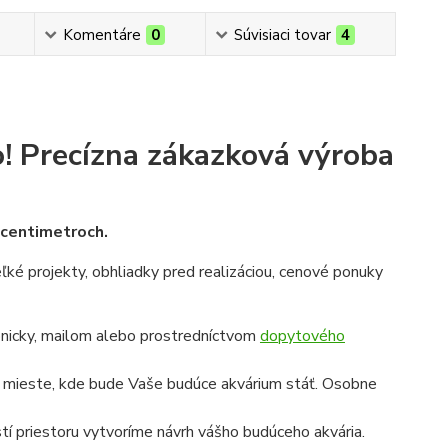
Komentáre
0
Súvisiaci tovar
4
!
Precízna zákazková výroba
v centimetroch.
veľké projekty, obhliadky pred realizáciou, cenové ponuky
onicky, mailom alebo prostredníctvom
dopytového
a mieste, kde bude Vaše budúce akvárium stáť. Osobne
í priestoru vytvoríme návrh vášho budúceho akvária.