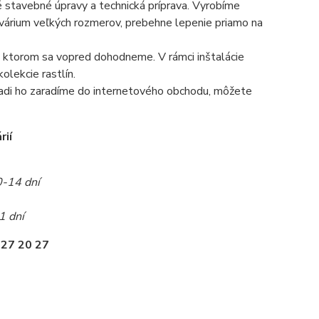
é stavebné úpravy a technická príprava. Vyrobíme
 akvárium veľkých rozmerov, prebehne lepenie priamo na
 na ktorom sa vopred dohodneme. V rámci inštalácie
olekcie rastlín.
radi ho zaradíme do internetového obchodu, môžete
rií
0-14 dní
1 dní
 27 20 27