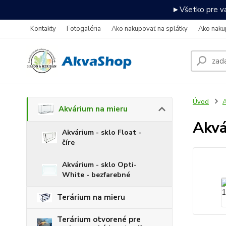
►Všetko pre va
Kontakty
Fotogaléria
Ako nakupovať na splátky
Ako naku
Úvod
A
Akvárium na mieru
Akv
Akvárium - sklo Float -
číre
Akvárium - sklo Opti-
White - bezfarebné
Terárium na mieru
Terárium otvorené pre