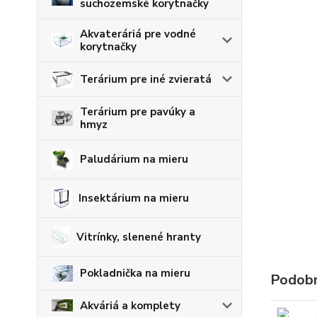
suchozemské korytnačky
Akvateráriá pre vodné
korytnačky
Terárium pre iné zvieratá
Terárium pre pavúky a
hmyz
Paludárium na mieru
Insektárium na mieru
Vitrínky, slenené hranty
Pokladnička na mieru
Podobn
Akváriá a komplety