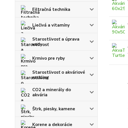
Filtračná technika
Liečivá a vitamíny
Starostlivosť a úprava
vody
Krmivo pre ryby
Starostlivosť o akváriové
rastliny
CO2 a minerály do
akvária
Štrk, piesky, kamene
Korene a dekorácie