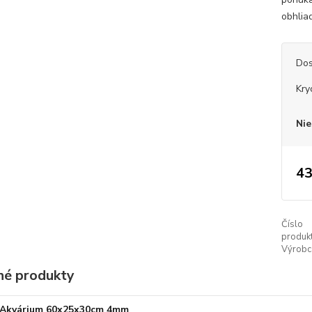
obhlia
Dos
Kry
Nie
43
Číslo
produkt
Výrobc
é produkty
Akvárium 60x25x30cm 4mm