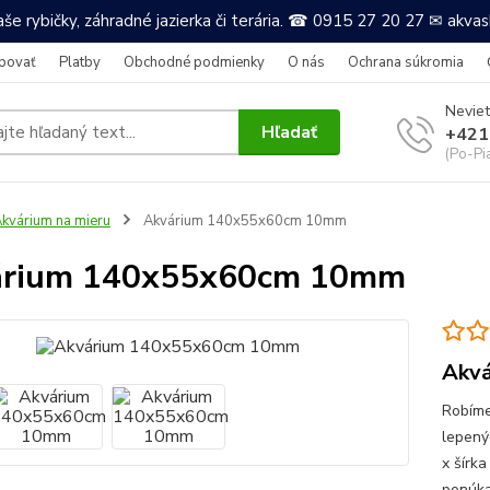
še rybičky, záhradné jazierka či terária. ☎ 0915 27 20 27 ✉ akv
povať
Platby
Obchodné podmienky
O nás
Ochrana súkromia
Neviet
Hľadať
+421
(Po-Pi
kvárium na mieru
Akvárium 140x55x60cm 10mm
árium 140x55x60cm 10mm
Akvá
Robíme
lepený
x šírka
ponúkam