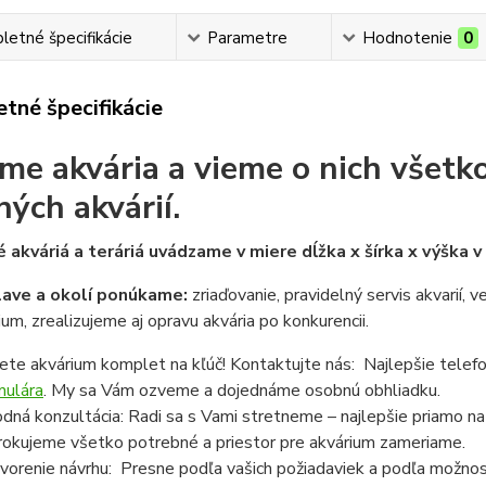
etné špecifikácie
Parametre
Hodnotenie
0
tné špecifikácie
me akvária a vieme o nich všetko
ných akvárií.
 akváriá a teráriá uvádzame v miere dĺžka x šírka x výška 
lave a okolí ponúkame:
zriaďovanie, pravidelný servis akvarií, 
ium, zrealizujeme aj opravu akvária po konkurencii.
ete akvárium komplet na kľúč! Kontaktujte nás: Najlepšie telef
mulára
. My sa Vám ozveme a dojednáme osobnú obhliadku.
dná konzultácia: Radi sa s Vami stretneme – najlepšie priamo n
rokujeme všetko potrebné a priestor pre akvárium zameriame.
vorenie návrhu: Presne podľa vašich požiadaviek a podľa možnost