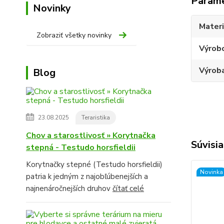
Param
Novinky
Materi
Zobraziť všetky novinky
Výrob
Výroba
Blog
23.08.2025
Teraristika
Chov a starostlivosť » Korytnačka
Súvisia
stepná - Testudo horsfieldii
Korytnačky stepné (Testudo horsfieldii)
Novinka
patria k jedným z najobľúbenejších a
najnenáročnejších druhov
čítať celé