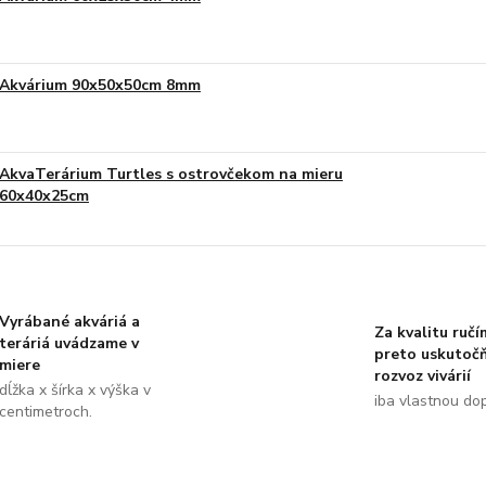
Akvárium 90x50x50cm 8mm
AkvaTerárium Turtles s ostrovčekom na mieru
60x40x25cm
Vyrábané akváriá a
Za kvalitu ručí
teráriá uvádzame v
preto uskutoč
miere
rozvoz vivárií
dĺžka x šírka x výška v
iba vlastnou do
centimetroch.