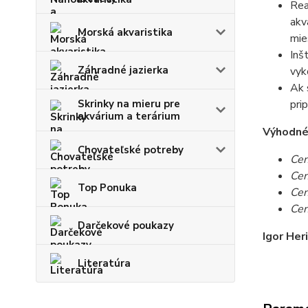
Rea
akv
Morská akvaristika
mie
Inš
Záhradné jazierka
vyk
Ak 
Skrinky na mieru pre
pri
akvárium a terárium
Výhodné c
Chovateľské potreby
Cen
Cen
Top Ponuka
Cen
Cen
Darčekové poukazy
Igor Her
Literatúra