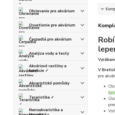
Kompl
Ohrievanie pre akvárium
Komple
Osvetlenie pre akvárium
Robí
Čerpadlá pre akvárium
lepe
Analýza vody a testy
Vyrábané
Akváriové rastliny a
V Bratis
kolekcie ✓
pre akvár
Akvaristické pomôcky
Chc
for
Teraristika ✓
Úvo
pre
Nanoakvaristika a
Vyt
krevety