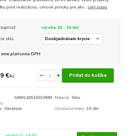
dky pred realizáciou, cenové ponuky pre akv...
celý popis
tupnosť
výroba 10 - 14 dní
cie sklo
 sme platcovia DPH
9 €
Pridať do košíka
/
ks
ANM140556010MM
Materiál:
Sklo
u:
a:
Akvárium
Výroba na mieru:
10 dní
výroba 10 - 14 dní