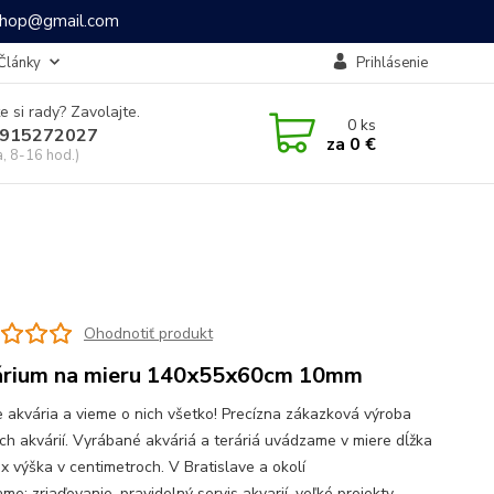
ashop@gmail.com
Články
Prihlásenie
e si rady? Zavolajte.
0
ks
915272027
za
0 €
a, 8-16 hod.)
Ohodnotiť produkt
rium na mieru 140x55x60cm 10mm
 akvária a vieme o nich všetko! Precízna zákazková výroba
ch akvárií. Vyrábané akváriá a teráriá uvádzame v miere dĺžka
 x výška v centimetroch. V Bratislave a okolí
e: zriaďovanie, pravidelný servis akvarií, veľké projekty,