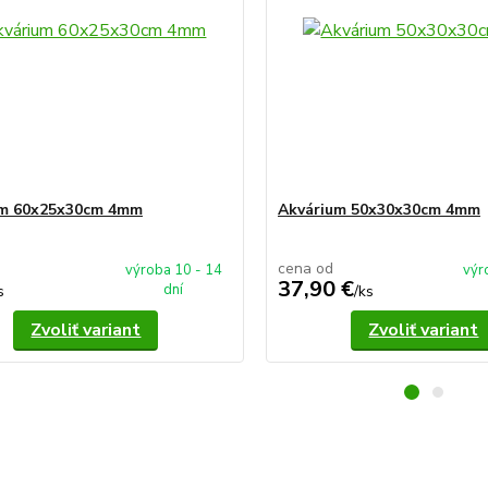
um 60x25x30cm 4mm
Akvárium 50x30x30cm 4mm
cena od
výroba 10 - 14
výr
37,90 €
dní
s
/
ks
Zvoliť variant
Zvoliť variant