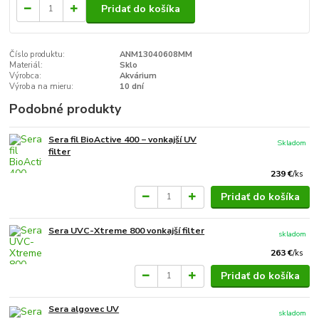
Pridať do košíka
Číslo produktu:
ANM13040608MM
Materiál:
Sklo
Výrobca:
Akvárium
Výroba na mieru:
10 dní
Podobné produkty
Sera fil BioActive 400 − vonkajší UV
Skladom
filter
239 €
/
ks
Pridať do košíka
Sera UVC-Xtreme 800 vonkajší filter
skladom
263 €
/
ks
Pridať do košíka
Sera algovec UV
skladom