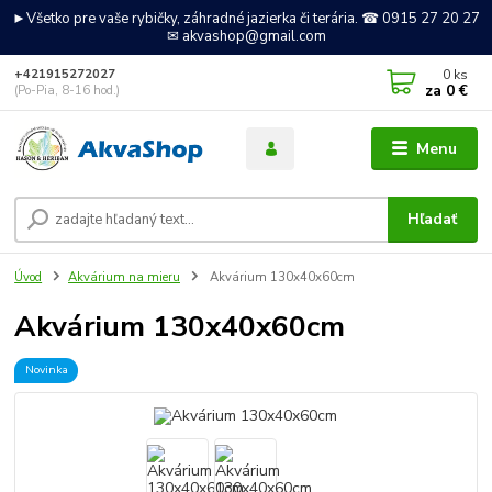
►Všetko pre vaše rybičky, záhradné jazierka či terária. ☎ 0915 27 20 27
✉ akvashop@gmail.com
0
ks
+421915272027
za
0 €
(Po-Pia, 8-16 hod.)
Menu
Hľadať
Úvod
Akvárium na mieru
Akvárium 130x40x60cm
Akvárium 130x40x60cm
Novinka