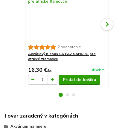
Substrát Prof
2 hodnotenie
Akváriový piesok LA PAZ SAND 8L pre
africké tlamovce
16,30 €
14 €
skladom
/
ks
/
ks
Pridať do košíka
Tovar zaradený v kategóriách
Akvárium na mieru