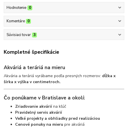
Hodnotenie
0
Komentáre
0
Súvisiaci tovar
3
Kompletné špecifikácie
Akváriá a teráriá na mieru
Akvária a teráriá vyrábame podľa presných rozmerov:
dĺžka x
šírka x výška v centimetroch.
Čo ponúkame v Bratislave a okolí:
Zriaďovanie akvárií
na kľúč
Pravidelný servis akvárií
Veľké projekty a obhliadky pred realizáciou
Cenové ponuky na mieru
pre akváriá