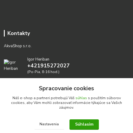
Kontakty
AkvaShop s.r.o.
Igor Heriban
+421915272027
(Po-Pia, 8-16 hod.)
akvashop@gmail.com
Spracovanie cookies
Náš e-shop a partneri potrebujú Váš
súhlas
s použitím súborov
cookies, aby Vám mohli zobrazovať informácie týkajúce sa Vašich
záujmov.
Súhlasím
Nastavenia
Realizujeme prírodné akvária: AkvaShop s.r.o. • IBAN:
SK3911000000002947087849