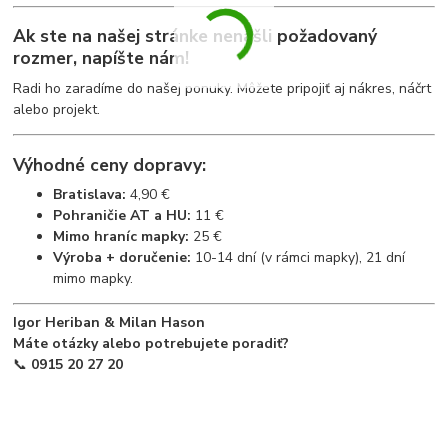
Ak ste na našej stránke nenašli požadovaný
rozmer,
napíšte nám
!
Radi ho zaradíme do našej ponuky. Môžete pripojiť aj nákres, náčrt
alebo projekt.
Výhodné ceny dopravy:
Bratislava:
4,90 €
Pohraničie AT a HU:
11 €
Mimo hraníc mapky:
25 €
Výroba + doručenie:
10-14 dní (v rámci mapky), 21 dní
mimo mapky.
Igor Heriban & Milan Hason
Máte otázky alebo potrebujete poradiť?
📞
0915 20 27 20