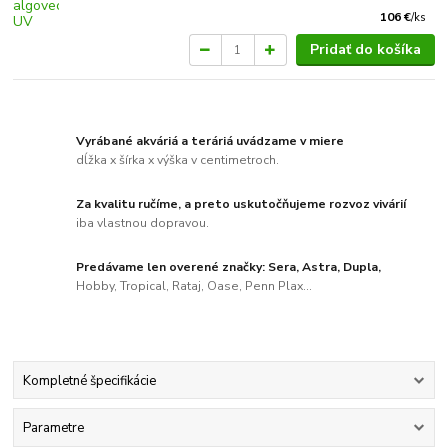
106 €
/
ks
Pridať do košíka
Vyrábané akváriá a teráriá uvádzame v miere
dĺžka x šírka x výška v centimetroch.
Za kvalitu ručíme, a preto uskutočňujeme rozvoz vivárií
iba vlastnou dopravou.
Predávame len overené značky: Sera, Astra, Dupla,
Hobby, Tropical, Rataj, Oase, Penn Plax...
Kompletné špecifikácie
Parametre