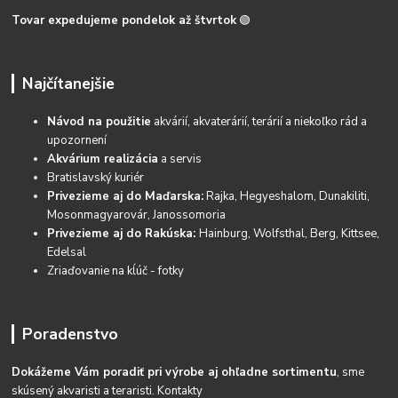
Tovar expedujeme pondelok až štvrtok
🟢
Najčítanejšie
Návod na použitie
akvárií, akvaterárií, terárií a niekoľko rád a
upozornení
Akvárium realizácia
a servis
Bratislavský kuriér
Privezieme aj do Maďarska:
Rajka, Hegyeshalom, Dunakiliti,
Mosonmagyarovár, Janossomoria
Privezieme aj do Rakúska:
Hainburg, Wolfsthal, Berg, Kittsee,
Edelsal
Zriaďovanie na kĺúč - fotky
Poradenstvo
Dokážeme Vám poradiť pri výrobe aj ohľadne sortimentu
, sme
skúsený akvaristi a teraristi.
Kontakty