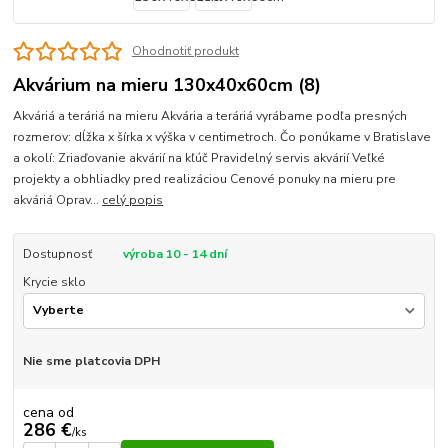
Ohodnotiť produkt
Akvárium na mieru 130x40x60cm (8)
Akváriá a teráriá na mieru Akvária a teráriá vyrábame podľa presných
rozmerov: dĺžka x šírka x výška v centimetroch. Čo ponúkame v Bratislave
a okolí: Zriaďovanie akvárií na kľúč Pravidelný servis akvárií Veľké
projekty a obhliadky pred realizáciou Cenové ponuky na mieru pre
akváriá Oprav...
celý popis
Dostupnosť
výroba 10 - 14 dní
Krycie sklo
Nie sme platcovia DPH
cena od
286 €
/
ks