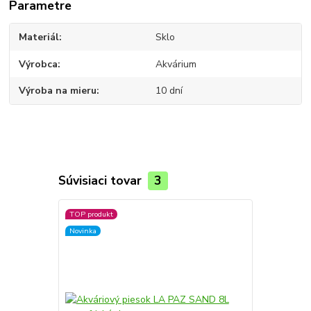
Parametre
Materiál
Sklo
Výrobca
Akvárium
Výroba na mieru
10 dní
Súvisiaci tovar
3
TOP produkt
Novinka