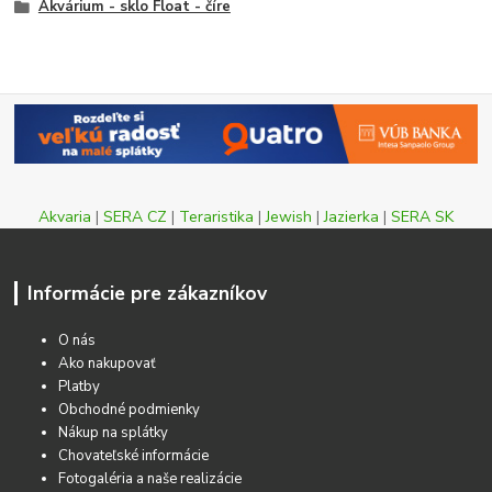
Akvárium - sklo Float - číre
Akvaria
|
SERA CZ
|
Teraristika
|
Jewish
|
Jazierka
|
SERA SK
Informácie pre zákazníkov
O nás
Ako nakupovať
Platby
Obchodné podmienky
Nákup na splátky
Chovateľské informácie
Fotogaléria a naše realizácie