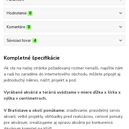
Hodnotenie
0
Komentáre
0
Súvisiaci tovar
4
Kompletné špecifikácie
Ak ste na našej stránke požadovaný rozmer nenašli, napíšte nám
a radi ho zaradíme do internetového obchodu, môžete pripojiť aj
jednoduchý nákres, náčrt, projekt a pod.
Vyrábané akváriá a teráriá uvádzame v miere dĺžka x šírka x
výška v centimetroch.
V Bratislave a okolí ponúkame:
zriaďovanie, pravidelný servis
akvarií, veľké projekty, obhliadky pred realizáciou, cenové ponuky
pre akvárium, zrealizujeme aj opravu akvária po konkurencii.
Akvárium komplet na kľúč!