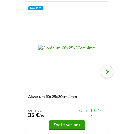
Novinka
Novinka
Akvárium 60x25x30cm 4mm
Akvárium 5
cena od
cena od
výroba 10 - 14
35 €
37,90 €
dní
/
ks
/
k
Zvoliť variant