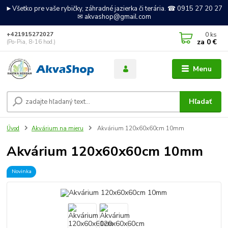
►Všetko pre vaše rybičky, záhradné jazierka či terária. ☎ 0915 27 20 27
✉ akvashop@gmail.com
0
ks
+421915272027
za
0 €
(Po-Pia, 8-16 hod.)
Menu
Hľadať
Úvod
Akvárium na mieru
Akvárium 120x60x60cm 10mm
Akvárium 120x60x60cm 10mm
Novinka