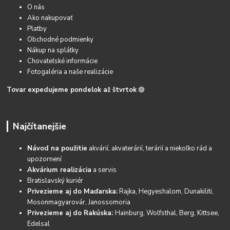
O nás
Ako nakupovať
Platby
Obchodné podmienky
Nákup na splátky
Chovateľské informácie
Fotogaléria a naše realizácie
Tovar expedujeme pondelok až štvrtok
🟢
Najčítanejšie
Návod na použitie
akvárií, akvaterárií, terárií a niekoľko rád a
upozornení
Akvárium realizácia
a servis
Bratislavský kuriér
Privezieme aj do Maďarska:
Rajka, Hegyeshalom, Dunakiliti,
Mosonmagyarovár, Janossomoria
Privezieme aj do Rakúska:
Hainburg, Wolfsthal, Berg, Kittsee,
Edelsal