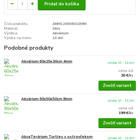
Pridať do košíka
Číslo produktu:
ANM120606010MM
Materiál:
Sklo
Výrobca:
Akvárium
Výroba na mieru:
10 dní
Podobné produkty
Akvárium 60x25x30cm 4mm
výroba 10 - 14 dní
cena od
35 €
/
ks
Zvoliť variant
Akvárium 90x50x50cm 8mm
výroba 10 - 14 dní
cena od
199 €
/
ks
Zvoliť variant
AkvaTerárium Turtles s ostrovčekom
výroba 10 - 14 dní