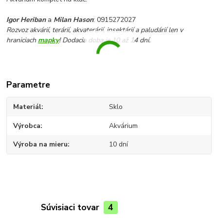
Igor Heriban
a
Milan Hason
: 0915272027
Rozvoz akvárií, terárií, akvaterárií, insektárií a paludárií len v
hraniciach
mapky
! Dodacia doba je 10 až 14 dní.
Parametre
Materiál
Sklo
Výrobca
Akvárium
Výroba na mieru
10 dní
Súvisiaci tovar
4