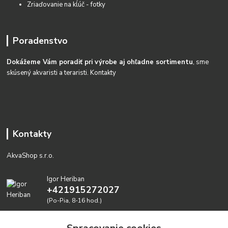
Zriaďovanie na kĺúč - fotky
Poradenstvo
Dokážeme Vám poradiť pri výrobe aj ohľadne sortimentu
, sme
skúsený akvaristi a teraristi.
Kontakty
Kontakty
AkvaShop s.r.o.
Igor Heriban
+421915272027
(Po-Pia, 8-16 hod.)
akvashop@gmail.com