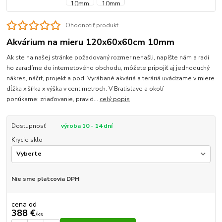
Ohodnotiť produkt
Akvárium na mieru 120x60x60cm 10mm
Ak ste na našej stránke požadovaný rozmer nenašli, napíšte nám a radi
ho zaradíme do internetového obchodu, môžete pripojiť aj jednoduchý
nákres, náčrt, projekt a pod. Vyrábané akváriá a teráriá uvádzame v miere
dĺžka x šírka x výška v centimetroch. V Bratislave a okolí
ponúkame: zriaďovanie, pravid...
celý popis
Dostupnosť
výroba 10 - 14 dní
Krycie sklo
Nie sme platcovia DPH
cena od
388 €
/
ks