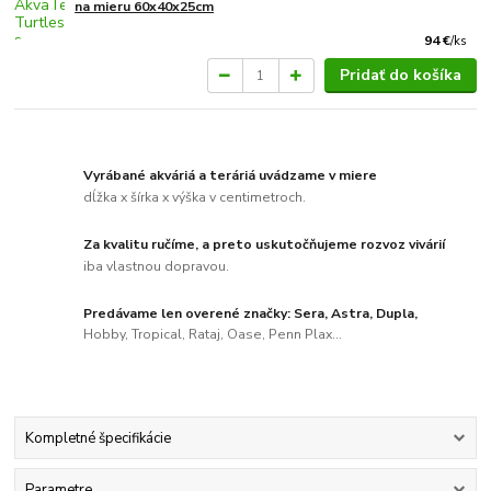
na mieru 60x40x25cm
94 €
/
ks
Pridať do košíka
Vyrábané akváriá a teráriá uvádzame v miere
dĺžka x šírka x výška v centimetroch.
Za kvalitu ručíme, a preto uskutočňujeme rozvoz vivárií
iba vlastnou dopravou.
Predávame len overené značky: Sera, Astra, Dupla,
Hobby, Tropical, Rataj, Oase, Penn Plax...
Kompletné špecifikácie
Parametre