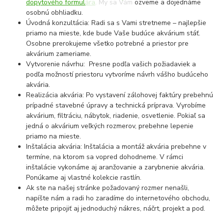
dopytového formulára
. My sa Vám ozveme a dojednáme
osobnú obhliadku.
Úvodná konzultácia: Radi sa s Vami stretneme – najlepšie
priamo na mieste, kde bude Vaše budúce akvárium stáť.
Osobne prerokujeme všetko potrebné a priestor pre
akvárium zameriame.
Vytvorenie návrhu: Presne podľa vašich požiadaviek a
podľa možností priestoru vytvoríme návrh vášho budúceho
akvária.
Realizácia akvária: Po vystavení zálohovej faktúry prebehnú
prípadné stavebné úpravy a technická príprava. Vyrobíme
akvárium, filtráciu, nábytok, riadenie, osvetlenie. Pokiaľ sa
jedná o akvárium veľkých rozmerov, prebehne lepenie
priamo na mieste.
Inštalácia akvária: Inštalácia a montáž akvária prebehne v
termíne, na ktorom sa vopred dohodneme. V rámci
inštalácie vykonáme aj aranžovanie a zarybnenie akvária.
Ponúkame aj vlastné kolekcie rastlín.
Ak ste na našej stránke požadovaný rozmer nenašli,
napíšte nám a radi ho zaradíme do internetového obchodu,
môžete pripojiť aj jednoduchý nákres, náčrt, projekt a pod.