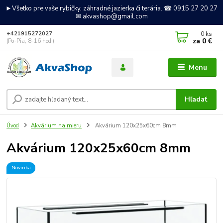
►Všetko pre vaše rybičky, záhradné jazierka či terária. ☎ 0915 27 20 27
✉ akvashop@gmail.com
0
ks
+421915272027
za
0 €
(Po-Pia, 8-16 hod.)
Menu
Hľadať
Úvod
Akvárium na mieru
Akvárium 120x25x60cm 8mm
Akvárium 120x25x60cm 8mm
Novinka