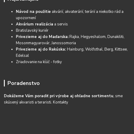
Návod na použitie
akvárií, akvaterárií, terárií a niekoľko rád a
upozornení
Akvárium realizácia
a servis
Bratislavský kuriér
Privezieme aj do Maďarska:
Rajka, Hegyeshalom, Dunakiliti,
Mosonmagyarovár, Janossomoria
Privezieme aj do Rakúska:
Hainburg, Wolfsthal, Berg, Kittsee,
Edelsal
Zriaďovanie na kĺúč - fotky
Poradenstvo
Dokážeme Vám poradiť pri výrobe aj ohľadne sortimentu
, sme
skúsený akvaristi a teraristi.
Kontakty