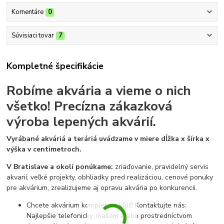
Komentáre
0
Súvisiaci tovar
7
Kompletné špecifikácie
Robíme akvária a vieme o nich
všetko!
Precízna zákazková
výroba lepených akvárií.
Vyrábané akváriá a teráriá uvádzame v miere dĺžka x šírka x
výška v centimetroch.
V Bratislave a okolí ponúkame:
zriaďovanie, pravidelný servis
akvarií, veľké projekty, obhliadky pred realizáciou, cenové ponuky
pre akvárium, zrealizujeme aj opravu akvária po konkurencii.
Chcete akvárium komplet na kľúč! Kontaktujte nás:
Najlepšie telefonicky, mailom alebo prostredníctvom