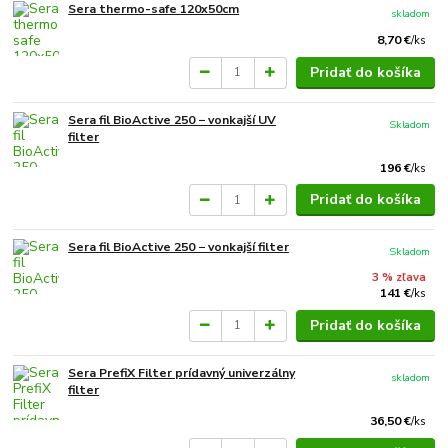
Sera thermo-safe 120x50cm
skladom
8,70 €
/
ks
Pridať do košíka
Sera fil BioActive 250 − vonkajší UV
Skladom
filter
196 €
/
ks
Pridať do košíka
Sera fil BioActive 250 − vonkajší filter
Skladom
3 % zľava
141 €
/
ks
Pridať do košíka
Sera PrefiX Filter prídavný univerzálny
skladom
filter
36,50 €
/
ks