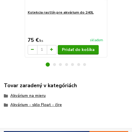
Kolekcia rastlín pre akvárium do 240L
Kolekcia TOP
300L
130 €
Ušetríte 17,0
75 €
112,99 
skladom
/
ks
Pridať do košíka
Tovar zaradený v kategóriách
Akvárium na mieru
Akvárium - sklo Float - číre