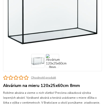
Ohodnotiť produkt
Akvárium na mieru 120x25x60cm 8mm
Robíme akvária a vieme o nich všetko! Precízna zákazková výroba
lepených akvárií. Vyrábané akváriá a teráriá uvádzame v miere dĺžka x
šírka x výška v centimetroch. V Bratislave a okolí ponúkame: zriaďovanie,