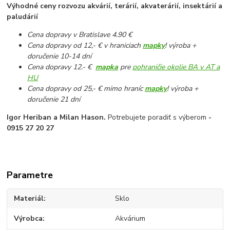
Výhodné ceny rozvozu akvárií, terárií, akvaterárií, insektárií a
paludárií
Cena dopravy v Bratislave 4.90 €
Cena dopravy od 12,- € v hraniciach
mapky
! výroba +
doručenie 10-14 dní
Cena dopravy 12.- €
mapka
pre
pohraničie okolie BA v AT a
HU
Cena dopravy od 25,- € mimo hraníc
mapky
! výroba +
doručenie 21 dní
Igor Heriban a Milan Hason.
Potrebujete poradiť s výberom
-
0915 27 20 27
Parametre
Materiál
Sklo
Výrobca
Akvárium