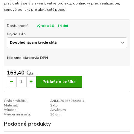
pravidelný servis akvarií, veľké projekty, obhliadky pred realizáciou,
cenové ponuky pre akv...
celý popis
Dostupnosť
výroba 10 - 14 dní
Krycie sklo
Nie sme platcovia DPH
163,40 €
/
ks
Pridať do košíka
Číslo produktu:
ANM12025608MM-1
Materiál:
Sklo
Výrobca:
Akvárium
Výroba na mieru:
10 dní
Podobné produkty