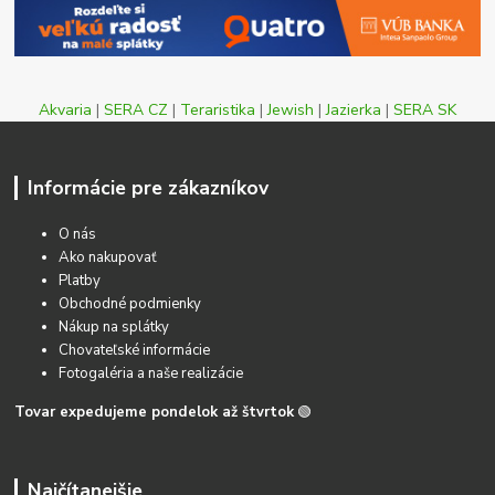
Akvaria
|
SERA CZ
|
Teraristika
|
Jewish
|
Jazierka
|
SERA SK
Informácie pre zákazníkov
O nás
Ako nakupovať
Platby
Obchodné podmienky
Nákup na splátky
Chovateľské informácie
Fotogaléria a naše realizácie
Tovar expedujeme pondelok až štvrtok
🟢
Najčítanejšie