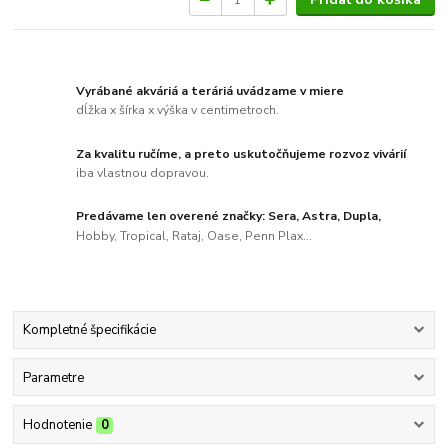
Vyrábané akváriá a teráriá uvádzame v miere
dĺžka x šírka x výška v centimetroch.
Za kvalitu ručíme, a preto uskutočňujeme rozvoz vivárií
iba vlastnou dopravou.
Predávame len overené značky: Sera, Astra, Dupla,
Hobby, Tropical, Rataj, Oase, Penn Plax...
Kompletné špecifikácie
Parametre
Hodnotenie
0