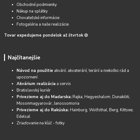
Obchodné podmienky
Nákup na splátky
Chovateľské informácie
Fotogaléria a naše realizácie
Tovar expedujeme pondelok až štvrtok
🟢
Najčítanejšie
Návod na použitie
akvárií, akvaterárií, terárií a niekoľko rád a
upozornení
Akvárium realizácia
a servis
Bratislavský kuriér
Privezieme aj do Maďarska:
Rajka, Hegyeshalom, Dunakiliti,
Mosonmagyarovár, Janossomoria
Privezieme aj do Rakúska:
Hainburg, Wolfsthal, Berg, Kittsee,
Edelsal
Zriaďovanie na kĺúč - fotky