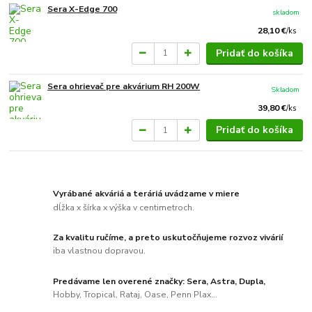
Sera X-Edge 700
skladom
28,10 €
/
ks
Pridať do košíka
Sera ohrievač pre akvárium RH 200W
Skladom
39,80 €
/
ks
Pridať do košíka
Vyrábané akváriá a teráriá uvádzame v miere
dĺžka x šírka x výška v centimetroch.
Za kvalitu ručíme, a preto uskutočňujeme rozvoz vivárií
iba vlastnou dopravou.
Predávame len overené značky: Sera, Astra, Dupla,
Hobby, Tropical, Rataj, Oase, Penn Plax...