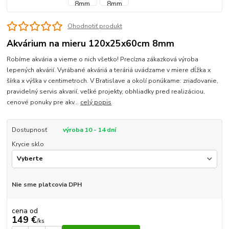
Ohodnotiť produkt
Akvárium na mieru 120x25x60cm 8mm
Robíme akvária a vieme o nich všetko! Precízna zákazková výroba
lepených akvárií. Vyrábané akváriá a teráriá uvádzame v miere dĺžka x
šírka x výška v centimetroch. V Bratislave a okolí ponúkame: zriaďovanie,
pravidelný servis akvarií, veľké projekty, obhliadky pred realizáciou,
cenové ponuky pre akv...
celý popis
Dostupnosť
výroba 10 - 14 dní
Krycie sklo
Nie sme platcovia DPH
cena od
149 €
/
ks