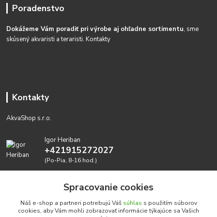
Poradenstvo
Dokážeme Vám poradiť pri výrobe aj ohľadne sortimentu
, sme
skúsený akvaristi a teraristi.
Kontakty
Kontakty
AkvaShop s.r.o.
Igor Heriban
+421915272027
(Po-Pia, 8-16 hod.)
akvashop@gmail.com
Spracovanie cookies
Náš e-shop a partneri potrebujú Váš
súhlas
s použitím súborov
cookies, aby Vám mohli zobrazovať informácie týkajúce sa Vašich