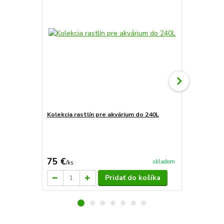
Kolekcia rastlín pre akvárium do 240L
Kolekcia TOP
300L
130 €
Ušetríte 17,0
75 €
112,99 
skladom
/
ks
Pridať do košíka