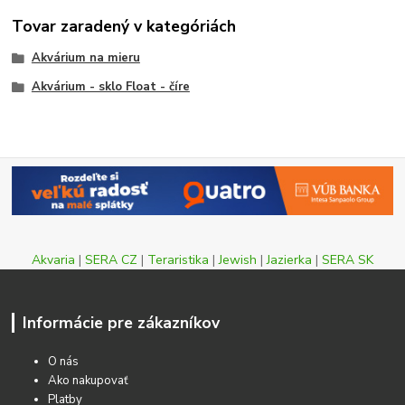
Tovar zaradený v kategóriách
Akvárium na mieru
Akvárium - sklo Float - číre
Akvaria
|
SERA CZ
|
Teraristika
|
Jewish
|
Jazierka
|
SERA SK
Informácie pre zákazníkov
O nás
Ako nakupovať
Platby