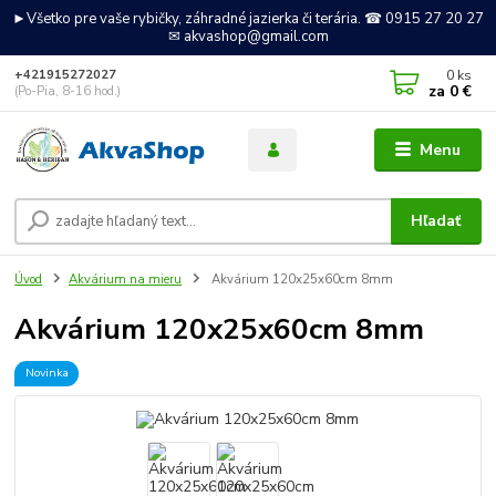
►Všetko pre vaše rybičky, záhradné jazierka či terária. ☎ 0915 27 20 27
✉ akvashop@gmail.com
0
ks
+421915272027
za
0 €
(Po-Pia, 8-16 hod.)
Menu
Hľadať
Úvod
Akvárium na mieru
Akvárium 120x25x60cm 8mm
Akvárium 120x25x60cm 8mm
Novinka