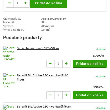
Pridať do košíka
Číslo produktu:
ANM12025608MM
Materiál:
Sklo
Výrobca:
Akvárium
Výroba na mieru:
10 dní
Podobné produkty
Sera thermo-safe 120x50cm
skladom
8,70 €
/
ks
Pridať do košíka
Sera fil BioActive 250 − vonkajší UV
Skladom
filter
196 €
/
ks
Pridať do košíka
Sera fil BioActive 250 − vonkajší filter
Skladom