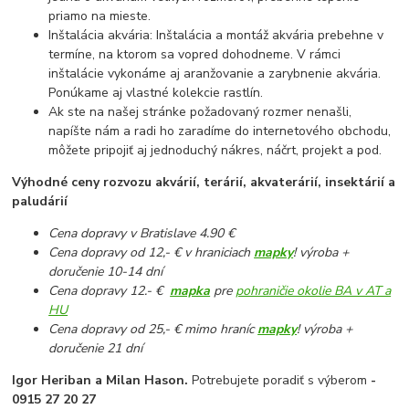
priamo na mieste.
Inštalácia akvária: Inštalácia a montáž akvária prebehne v
termíne, na ktorom sa vopred dohodneme. V rámci
inštalácie vykonáme aj aranžovanie a zarybnenie akvária.
Ponúkame aj vlastné kolekcie rastlín.
Ak ste na našej stránke požadovaný rozmer nenašli,
napíšte nám a radi ho zaradíme do internetového obchodu,
môžete pripojiť aj jednoduchý nákres, náčrt, projekt a pod.
Výhodné ceny rozvozu akvárií, terárií, akvaterárií, insektárií a
paludárií
Cena dopravy v Bratislave 4.90 €
Cena dopravy od 12,- € v hraniciach
mapky
! výroba +
doručenie 10-14 dní
Cena dopravy 12.- €
mapka
pre
pohraničie okolie BA v AT a
HU
Cena dopravy od 25,- € mimo hraníc
mapky
! výroba +
doručenie 21 dní
Igor Heriban a Milan Hason.
Potrebujete poradiť s výberom
-
0915 27 20 27