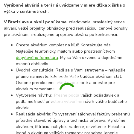
Vyrábané akváriá a teráriá uvádzame v miere dĺžka x šírka x
výška v centimetroch.
V Bratislave a okolí ponúkame:
zriaďovanie, pravidelný servis
akvarií, veľké projekty, obhliadky pred realizáciou, cenové ponuky
pre akvárium, zrealizujeme aj opravu akvária po konkurencii.
Chcete akvárium komplet na kľúč! Kontaktujte nás:
Najlepšie telefonicky, mailom alebo prostredníctvom
dopytového formulára
. My sa Vám ozveme a dojednáme
osobnú obhliadku.
Úvodná konzultácia: Radi sa s Vami stretneme – najlepšie
priamo na mieste, kde bude Vaše budúce akvárium stáť.
Osobne prerokujeme všetko potrebné a priestor pre
akvárium zameriame.
Vytvorenie návrhu: Presne podľa vašich požiadaviek a
podľa možností priestoru vytvoríme návrh vášho budúceho
akvária.
Realizácia akvária: Po vystavení zálohovej faktúry prebehnú
prípadné stavebné úpravy a technická príprava. Vyrobíme
akvárium, filtráciu, nábytok, riadenie, osvetlenie. Pokiaľ sa
jedná o akvárium veľkých rozmerov, prebehne lepenie