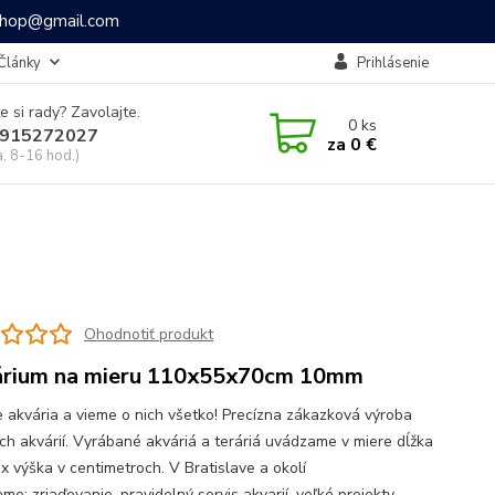
ashop@gmail.com
Články
Prihlásenie
e si rady? Zavolajte.
0
ks
915272027
za
0 €
a, 8-16 hod.)
Ohodnotiť produkt
rium na mieru 110x55x70cm 10mm
 akvária a vieme o nich všetko! Precízna zákazková výroba
ch akvárií. Vyrábané akváriá a teráriá uvádzame v miere dĺžka
 x výška v centimetroch. V Bratislave a okolí
e: zriaďovanie, pravidelný servis akvarií, veľké projekty,