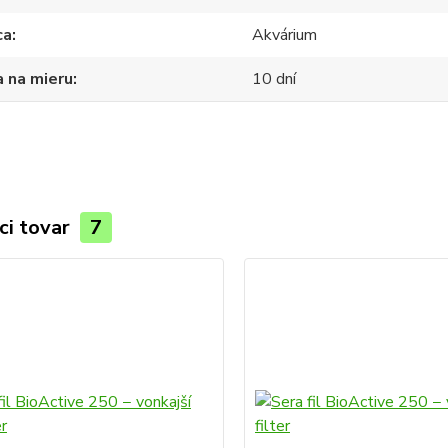
ca
Akvárium
 na mieru
10 dní
ci tovar
7