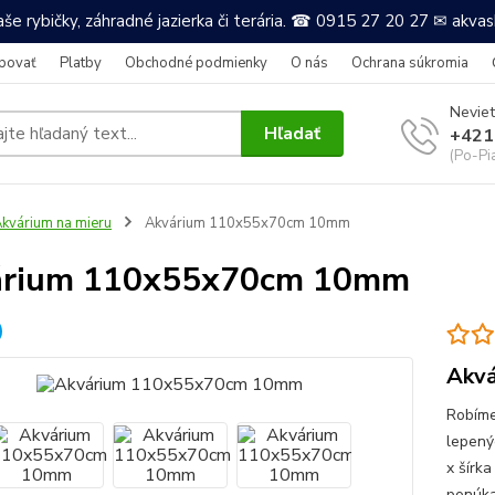
še rybičky, záhradné jazierka či terária. ☎ 0915 27 20 27 ✉ akv
povať
Platby
Obchodné podmienky
O nás
Ochrana súkromia
Neviet
Hľadať
+421
(Po-Pi
kvárium na mieru
Akvárium 110x55x70cm 10mm
árium 110x55x70cm 10mm
Akvá
Robíme
lepený
x šírka
ponúkam