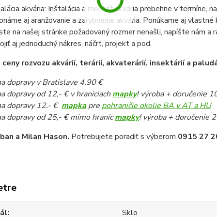
talácia akvária: Inštalácia a montáž akvária prebehne v termíne,
onáme aj aranžovanie a zarybnenie akvária. Ponúkame aj vlastné k
ste na našej stránke požadovaný rozmer nenašli, napíšte nám a 
pojiť aj jednoduchý nákres, náčrt, projekt a pod.
eny rozvozu akvárií, terárií, akvaterárií, insektárií a paludá
a dopravy v Bratislave 4.90 €
a dopravy od 12,- € v hraniciach
mapky
! výroba + doručenie 1
a dopravy 12.- €
mapka
pre
pohraničie okolie BA v AT a HU
a dopravy od 25,- € mimo hraníc
mapky
! výroba + doručenie 2
iban a Milan Hason.
Potrebujete poradiť s výberom
0915 27 2
etre
ál
Sklo