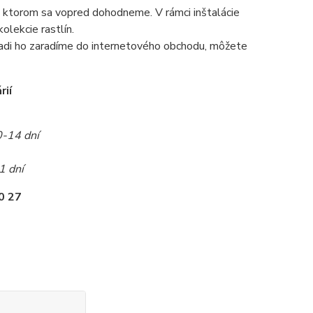
 na ktorom sa vopred dohodneme. V rámci inštalácie
olekcie rastlín.
radi ho zaradíme do internetového obchodu, môžete
rií
0-14 dní
1 dní
0 27