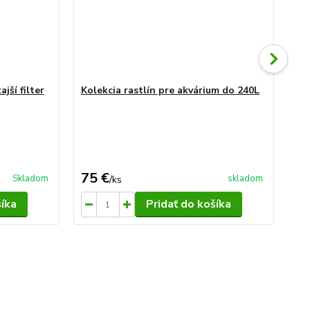
jší filter
Kolekcia rastlín pre akvárium do 240L
Ko
- 3
13
Uše
(- 
75 €
11
Skladom
skladom
/
ks
šíka
Pridať do košíka