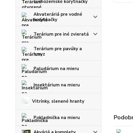
suchozemské korytnačky
Akvateráriá pre vodné
korytnačky
Terárium pre iné zvieratá
Terárium pre pavúky a
hmyz
Paludárium na mieru
Insektárium na mieru
Vitrínky, slenené hranty
Podobn
Pokladnička na mieru
Akváriá a komplety