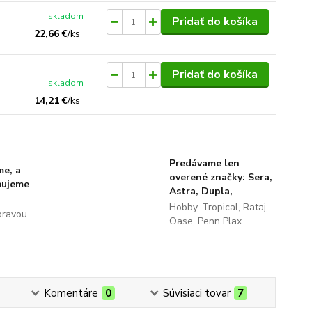
skladom
Pridať do košíka
22,66 €
/
ks
Pridať do košíka
skladom
14,21 €
/
ks
Predávame len
me, a
overené značky: Sera,
ňujeme
Astra, Dupla,
Hobby, Tropical, Rataj,
pravou.
Oase, Penn Plax...
Komentáre
0
Súvisiaci tovar
7