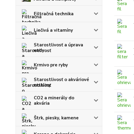
Filtračná technika
Liečivá a vitamíny
Starostlivosť a úprava
vody
Krmivo pre ryby
Starostlivosť o akváriové
rastliny
CO2 a minerály do
akvária
Štrk, piesky, kamene