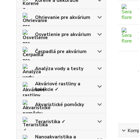
Korene a dekorácie
Ohrievanie pre akvárium
Osvetlenie pre akvárium
Čerpadlá pre akvárium
Analýza vody a testy
Akváriové rastliny a
kolekcie ✓
Akvaristické pomôcky
Teraristika ✓
Kompl
Nanoakvaristika a