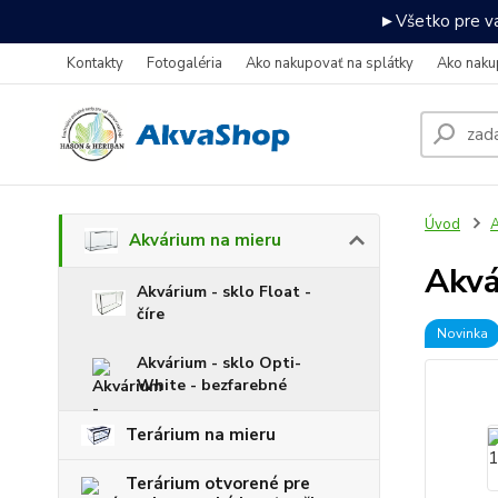
►Všetko pre va
Kontakty
Fotogaléria
Ako nakupovať na splátky
Ako naku
Úvod
A
Akvárium na mieru
Akv
Akvárium - sklo Float -
číre
Novinka
Akvárium - sklo Opti-
White - bezfarebné
Terárium na mieru
Terárium otvorené pre