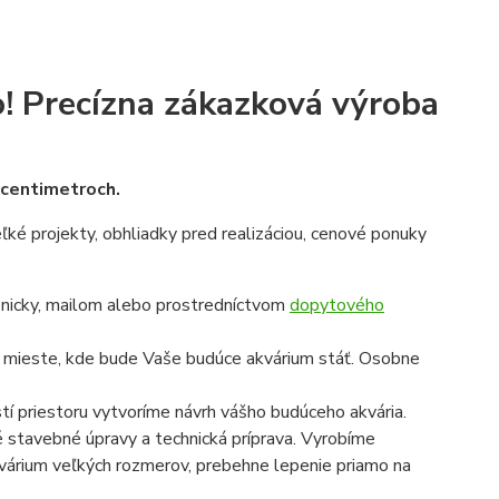
!
Precízna zákazková výroba
v centimetroch.
veľké projekty, obhliadky pred realizáciou, cenové ponuky
onicky, mailom alebo prostredníctvom
dopytového
a mieste, kde bude Vaše budúce akvárium stáť. Osobne
í priestoru vytvoríme návrh vášho budúceho akvária.
é stavebné úpravy a technická príprava. Vyrobíme
 akvárium veľkých rozmerov, prebehne lepenie priamo na