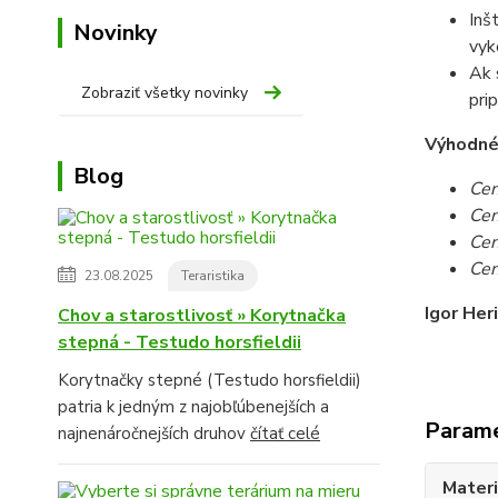
Inš
Novinky
vyk
Ak 
Zobraziť všetky novinky
pri
Výhodné c
Blog
Cen
Cen
Cen
Cen
23.08.2025
Teraristika
Igor Her
Chov a starostlivosť » Korytnačka
stepná - Testudo horsfieldii
Korytnačky stepné (Testudo horsfieldii)
patria k jedným z najobľúbenejších a
Param
najnenáročnejších druhov
čítať celé
Materi