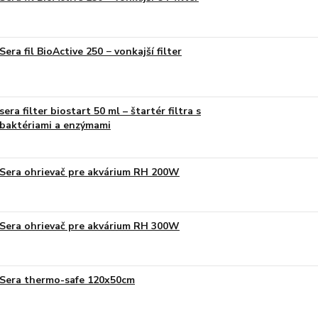
Sera fil BioActive 250 − vonkajší filter
sera filter biostart 50 ml – štartér filtra s
baktériami a enzýmami
Sera ohrievač pre akvárium RH 200W
Sera ohrievač pre akvárium RH 300W
Sera thermo-safe 120x50cm