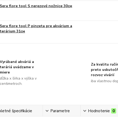
Sera flore tool S nerezové nožnice 30см
Sera flore tool P pinzeta pre akvárium a
terárium 31см
Vyrábané akváriá a
Za kvalitu ručí
teráriá uvádzame v
preto uskutoč
miere
rozvoz vivárií
dĺžka x šírka x výška v
iba vlastnou do
centimetroch.
etné špecifikácie
Parametre
Hodnotenie
0