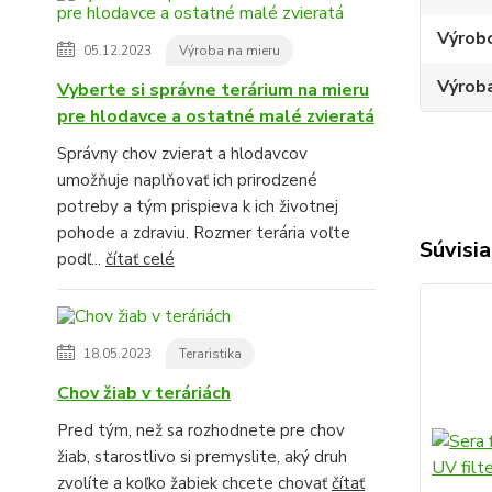
Výrob
05.12.2023
Výroba na mieru
Výroba
Vyberte si správne terárium na mieru
pre hlodavce a ostatné malé zvieratá
Správny chov zvierat a hlodavcov
umožňuje naplňovať ich prirodzené
potreby a tým prispieva k ich životnej
pohode a zdraviu. Rozmer terária voľte
Súvisia
podľ...
čítať celé
18.05.2023
Teraristika
Chov žiab v teráriách
Pred tým, než sa rozhodnete pre chov
žiab, starostlivo si premyslite, aký druh
zvolíte a koľko žabiek chcete chovať
čítať