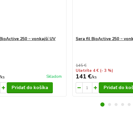
 BioActive 250 − vonkajší UV
Sera fil BioActive 250 − vonka
145 €
Ušetríte 4 €
(- 3 %)
141 €
Skladom
/
ks
/
ks
Pridať do košíka
Pridať do ko