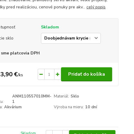
dky pred realizáciou, cenové ponuky pre akv...
celý popis
tupnosť
Skladom
cie sklo
 sme platcovia DPH
3,90 €
Pridať do košíka
/
ks
ANM110557010MM-
Materiál:
Sklo
u:
1
a:
Akvárium
Výroba na mieru:
10 dní
Skladom