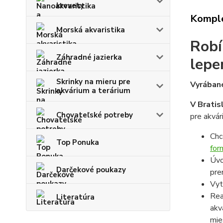
krevety
Komple
Morská akvaristika
Robí
Záhradné jazierka
lepe
Skrinky na mieru pre
Vyrábané
akvárium a terárium
V Bratis
Chovateľské potreby
pre akvár
Chc
Top Ponuka
for
Úvo
Darčekové poukazy
pre
Vyt
Rea
Literatúra
akv
mie