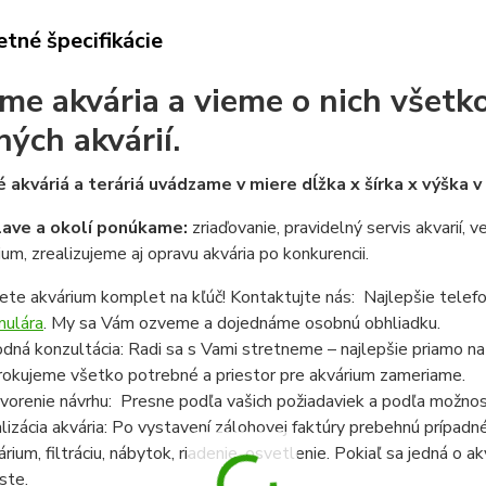
tné špecifikácie
me akvária a vieme o nich všetko
ných akvárií.
 akváriá a teráriá uvádzame v miere dĺžka x šírka x výška 
lave a okolí ponúkame:
zriaďovanie, pravidelný servis akvarií, 
ium, zrealizujeme aj opravu akvária po konkurencii.
ete akvárium komplet na kľúč! Kontaktujte nás: Najlepšie telef
mulára
. My sa Vám ozveme a dojednáme osobnú obhliadku.
dná konzultácia: Radi sa s Vami stretneme – najlepšie priamo n
rokujeme všetko potrebné a priestor pre akvárium zameriame.
vorenie návrhu: Presne podľa vašich požiadaviek a podľa možnost
lizácia akvária: Po vystavení zálohovej faktúry prebehnú prípadn
árium, filtráciu, nábytok, riadenie, osvetlenie. Pokiaľ sa jedná o
ste.