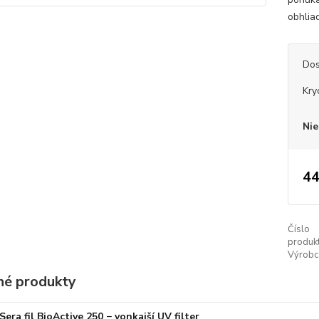
obhlia
Dos
Kry
Nie
44
Číslo
produkt
Výrobc
é produkty
Sera fil BioActive 250 − vonkajší UV filter