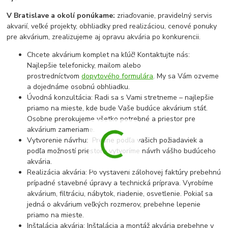
V Bratislave a okolí ponúkame:
zriaďovanie, pravidelný servis
akvarií, veľké projekty, obhliadky pred realizáciou, cenové ponuky
pre akvárium, zrealizujeme aj opravu akvária po konkurencii.
Chcete akvárium komplet na kľúč! Kontaktujte nás:
Najlepšie telefonicky, mailom alebo
prostredníctvom
dopytového formulára
. My sa Vám ozveme
a dojednáme osobnú obhliadku.
Úvodná konzultácia: Radi sa s Vami stretneme – najlepšie
priamo na mieste, kde bude Vaše budúce akvárium stáť.
Osobne prerokujeme všetko potrebné a priestor pre
akvárium zameriame.
Vytvorenie návrhu: Presne podľa vašich požiadaviek a
podľa možností priestoru vytvoríme návrh vášho budúceho
akvária.
Realizácia akvária: Po vystavení zálohovej faktúry prebehnú
prípadné stavebné úpravy a technická príprava. Vyrobíme
akvárium, filtráciu, nábytok, riadenie, osvetlenie. Pokiaľ sa
jedná o akvárium veľkých rozmerov, prebehne lepenie
priamo na mieste.
Inštalácia akvária: Inštalácia a montáž akvária prebehne v