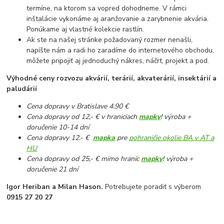
termíne, na ktorom sa vopred dohodneme. V rámci
inštalácie vykonáme aj aranžovanie a zarybnenie akvária.
Ponúkame aj vlastné kolekcie rastlín.
Ak ste na našej stránke požadovaný rozmer nenašli,
napíšte nám a radi ho zaradíme do internetového obchodu,
môžete pripojiť aj jednoduchý nákres, náčrt, projekt a pod.
Výhodné ceny rozvozu akvárií, terárií, akvaterárií, insektárií a
paludárií
Cena dopravy v Bratislave 4.90 €
Cena dopravy od 12,- € v hraniciach
mapky
! výroba +
doručenie 10-14 dní
Cena dopravy 12.- €
mapka
pre
pohraničie okolie BA v AT a
HU
Cena dopravy od 25,- € mimo hraníc
mapky
! výroba +
doručenie 21 dní
Igor Heriban a Milan Hason.
Potrebujete poradiť s výberom
0915 27 20 27