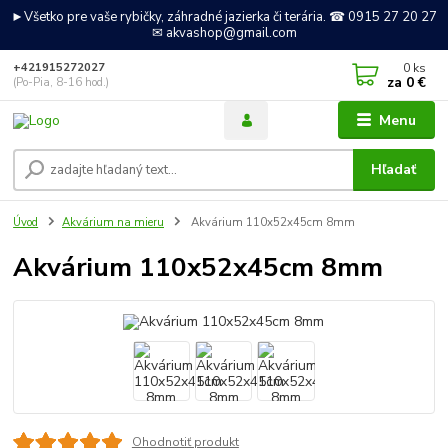
►Všetko pre vaše rybičky, záhradné jazierka či terária. ☎ 0915 27 20 27
✉ akvashop@gmail.com
0
ks
+421915272027
za
0 €
(Po-Pia, 8-16 hod.)
Menu
Hľadať
Úvod
Akvárium na mieru
Akvárium 110x52x45cm 8mm
Akvárium 110x52x45cm 8mm
Ohodnotiť produkt