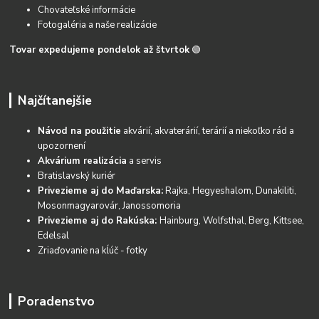
Chovateľské informácie
Fotogaléria a naše realizácie
Tovar expedujeme pondelok až štvrtok
🟢
Najčítanejšie
Návod na použitie
akvárií, akvaterárií, terárií a niekoľko rád a
upozornení
Akvárium realizácia
a servis
Bratislavský kuriér
Privezieme aj do Maďarska:
Rajka, Hegyeshalom, Dunakiliti,
Mosonmagyarovár, Janossomoria
Privezieme aj do Rakúska:
Hainburg, Wolfsthal, Berg, Kittsee,
Edelsal
Zriaďovanie na kĺúč - fotky
Poradenstvo