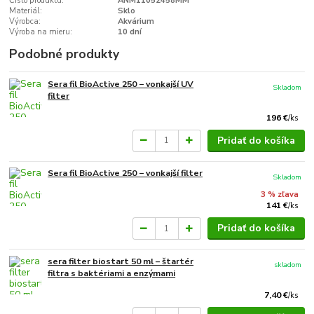
Číslo produktu:
ANM11052458MM
Materiál:
Sklo
Výrobca:
Akvárium
Výroba na mieru:
10 dní
Podobné produkty
Sera fil BioActive 250 − vonkajší UV
Skladom
filter
196 €
/
ks
Pridať do košíka
Sera fil BioActive 250 − vonkajší filter
Skladom
3 % zľava
141 €
/
ks
Pridať do košíka
sera filter biostart 50 ml – štartér
skladom
filtra s baktériami a enzýmami
7,40 €
/
ks