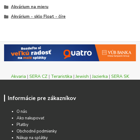
Akvárium na mieru
Akvárium - sklo Float - číre
Akvaria
|
SERA CZ
|
Teraristika
|
Jewish
|
Jazierka
|
SERA SK
Informácie pre zákazníkov
O nás
Ako nakupovať
Platby
Obchodné podmienky
Nákup na splátky