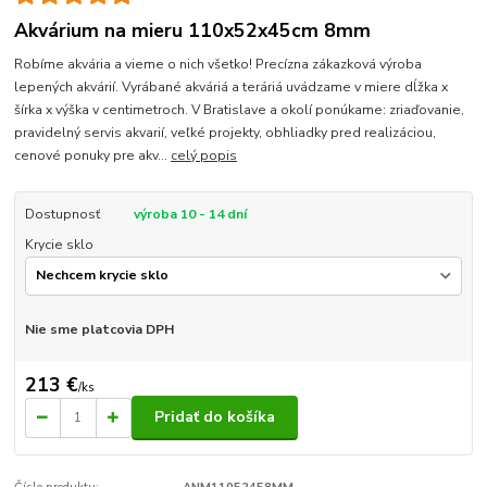
Akvárium na mieru 110x52x45cm 8mm
Robíme akvária a vieme o nich všetko! Precízna zákazková výroba
lepených akvárií. Vyrábané akváriá a teráriá uvádzame v miere dĺžka x
šírka x výška v centimetroch. V Bratislave a okolí ponúkame: zriaďovanie,
pravidelný servis akvarií, veľké projekty, obhliadky pred realizáciou,
cenové ponuky pre akv...
celý popis
Dostupnosť
výroba 10 - 14 dní
Krycie sklo
Nie sme platcovia DPH
213 €
/
ks
Pridať do košíka