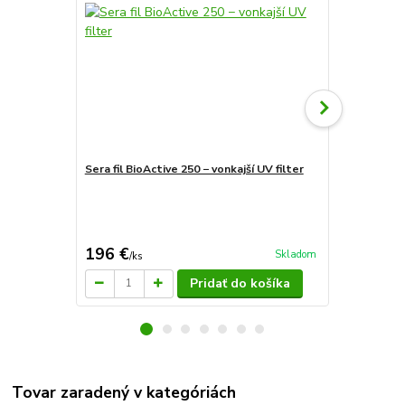
Sera fil BioActive 250 − vonkajší UV filter
Sera fil BioA
145 €
Ušetríte 4 €
196 €
141 €
Skladom
/
ks
/
ks
Pridať do košíka
Tovar zaradený v kategóriách