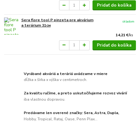
Pridať do košíka
Sera flore tool P pinzeta pre akvárium
skladom
a terárium 31см
14,21 €
/
ks
Pridať do košíka
Vyrábané akváriá a teráriá uvádzame v miere
dĺžka x šírka x výška v centimetroch.
Za kvalitu ručíme, a preto uskutočňujeme rozvoz vivárií
iba vlastnou dopravou.
Predávame len overené značky: Sera, Astra, Dupla,
Hobby, Tropical, Rataj, Oase, Penn Plax...