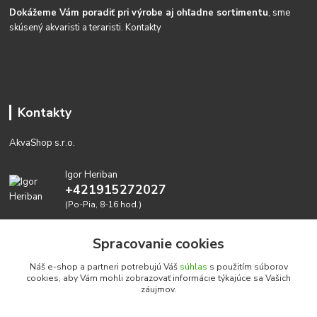
Dokážeme Vám poradiť pri výrobe aj ohľadne sortimentu
, sme
skúsený akvaristi a teraristi.
Kontakty
Kontakty
AkvaShop s.r.o.
Igor Heriban
+421915272027
(Po-Pia, 8-16 hod.)
akvashop@gmail.com
Spracovanie cookies
Náš e-shop a partneri potrebujú Váš
súhlas
s použitím súborov
cookies, aby Vám mohli zobrazovať informácie týkajúce sa Vašich
záujmov.