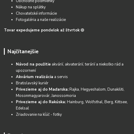
Obchodné podmienky
Nákup na splátky
Chovateľské informácie
Fotogaléria a naše realizácie
Tovar expedujeme pondelok až štvrtok
🟢
Najčítanejšie
Návod na použitie
akvárií, akvaterárií, terárií a niekoľko rád a
upozornení
Akvárium realizácia
a servis
Bratislavský kuriér
Privezieme aj do Maďarska:
Rajka, Hegyeshalom, Dunakiliti,
Mosonmagyarovár, Janossomoria
Privezieme aj do Rakúska:
Hainburg, Wolfsthal, Berg, Kittsee,
Edelsal
Zriaďovanie na kĺúč - fotky