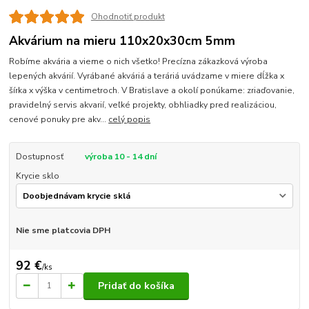
Ohodnotiť produkt
Akvárium na mieru 110x20x30cm 5mm
Robíme akvária a vieme o nich všetko! Precízna zákazková výroba
lepených akvárií. Vyrábané akváriá a teráriá uvádzame v miere dĺžka x
šírka x výška v centimetroch. V Bratislave a okolí ponúkame: zriaďovanie,
pravidelný servis akvarií, veľké projekty, obhliadky pred realizáciou,
cenové ponuky pre akv...
celý popis
Dostupnosť
výroba 10 - 14 dní
Krycie sklo
Nie sme platcovia DPH
92 €
/
ks
Pridať do košíka