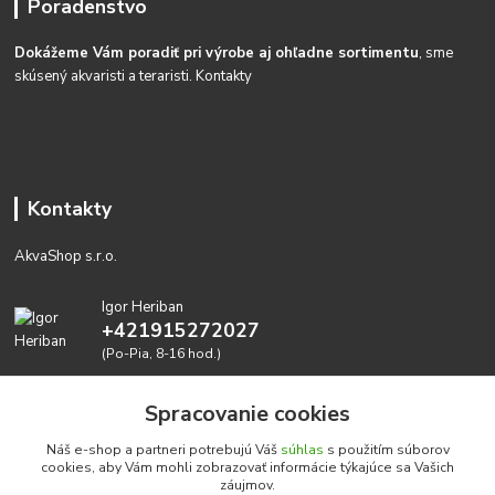
Poradenstvo
Dokážeme Vám poradiť pri výrobe aj ohľadne sortimentu
, sme
skúsený akvaristi a teraristi.
Kontakty
Kontakty
AkvaShop s.r.o.
Igor Heriban
+421915272027
(Po-Pia, 8-16 hod.)
akvashop@gmail.com
Spracovanie cookies
Náš e-shop a partneri potrebujú Váš
súhlas
s použitím súborov
cookies, aby Vám mohli zobrazovať informácie týkajúce sa Vašich
záujmov.