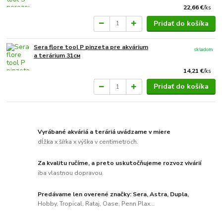
22,66 €
/
ks
Pridať do košíka
Sera flore tool P pinzeta pre akvárium
skladom
a terárium 31см
14,21 €
/
ks
Pridať do košíka
Vyrábané akváriá a teráriá uvádzame v miere
dĺžka x šírka x výška v centimetroch.
Za kvalitu ručíme, a preto uskutočňujeme rozvoz vivárií
iba vlastnou dopravou.
Predávame len overené značky: Sera, Astra, Dupla,
Hobby, Tropical, Rataj, Oase, Penn Plax...