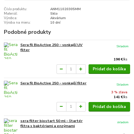
Číslo produktu:
ANM11020305MM
Materiál:
Sklo
Výrobca:
Akvárium
Výroba na mieru:
10 dní
Podobné produkty
Sera fil BioActive 250 − vonkajší UV
Skladom
filter
196 €
/
ks
Pridať do košíka
Sera fil BioActive 250 − vonkajší filter
Skladom
3 % zľava
141 €
/
ks
Pridať do košíka
sera filter biostart 50 ml – štartér
skladom
filtra s baktériami a enzýmami