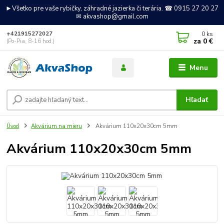
►Všetko pre vaše rybičky, záhradné jazierka či terária. ☎ 0915 27 20 27
✉ akvashop@gmail.com
0
ks
+421915272027
za
0 €
(Po-Pia, 8-16 hod.)
Menu
Hľadať
Úvod
Akvárium na mieru
Akvárium 110x20x30cm 5mm
Akvárium 110x20x30cm 5mm