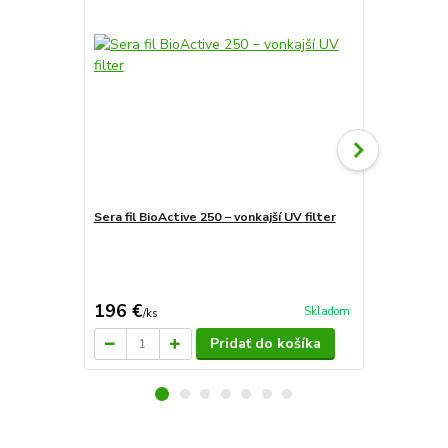
Sera fil BioActive 250 − vonkajší UV filter
Sera fil BioA
145 €
Ušetríte 4 €
196 €
141 €
Skladom
/
ks
/
ks
Pridať do košíka