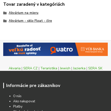
Tovar zaradený v kategóriách
Akvárium na mieru
Akvárium - sklo Float - číre
Akvaria
|
SERA CZ
|
Teraristika
|
Jewish
|
Jazierka
|
SERA SK
Informácie pre zákazníkov
O nás
Ako nakupovať
Platby