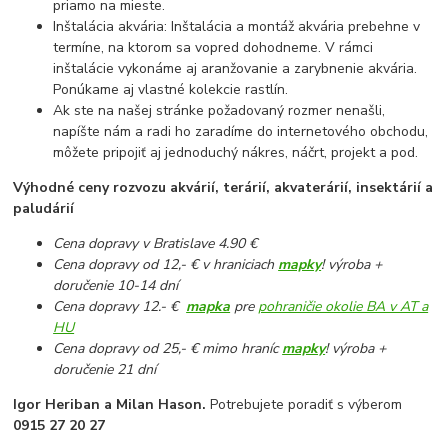
priamo na mieste.
Inštalácia akvária: Inštalácia a montáž akvária prebehne v
termíne, na ktorom sa vopred dohodneme. V rámci
inštalácie vykonáme aj aranžovanie a zarybnenie akvária.
Ponúkame aj vlastné kolekcie rastlín.
Ak ste na našej stránke požadovaný rozmer nenašli,
napíšte nám a radi ho zaradíme do internetového obchodu,
môžete pripojiť aj jednoduchý nákres, náčrt, projekt a pod.
Výhodné ceny rozvozu akvárií, terárií, akvaterárií, insektárií a
paludárií
Cena dopravy v Bratislave 4.90 €
Cena dopravy od 12,- € v hraniciach
mapky
! výroba +
doručenie 10-14 dní
Cena dopravy 12.- €
mapka
pre
pohraničie okolie BA v AT a
HU
Cena dopravy od 25,- € mimo hraníc
mapky
! výroba +
doručenie 21 dní
Igor Heriban a Milan Hason.
Potrebujete poradiť s výberom
0915 27 20 27