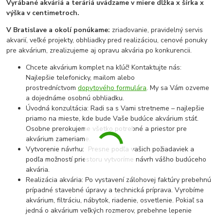
Vyrábané akváriá a teráriá uvádzame v miere dĺžka x šírka x
výška v centimetroch.
V Bratislave a okolí ponúkame:
zriaďovanie, pravidelný servis
akvarií, veľké projekty, obhliadky pred realizáciou, cenové ponuky
pre akvárium, zrealizujeme aj opravu akvária po konkurencii.
Chcete akvárium komplet na kľúč! Kontaktujte nás:
Najlepšie telefonicky, mailom alebo
prostredníctvom
dopytového formulára
. My sa Vám ozveme
a dojednáme osobnú obhliadku.
Úvodná konzultácia: Radi sa s Vami stretneme – najlepšie
priamo na mieste, kde bude Vaše budúce akvárium stáť.
Osobne prerokujeme všetko potrebné a priestor pre
akvárium zameriame.
Vytvorenie návrhu: Presne podľa vašich požiadaviek a
podľa možností priestoru vytvoríme návrh vášho budúceho
akvária.
Realizácia akvária: Po vystavení zálohovej faktúry prebehnú
prípadné stavebné úpravy a technická príprava. Vyrobíme
akvárium, filtráciu, nábytok, riadenie, osvetlenie. Pokiaľ sa
jedná o akvárium veľkých rozmerov, prebehne lepenie