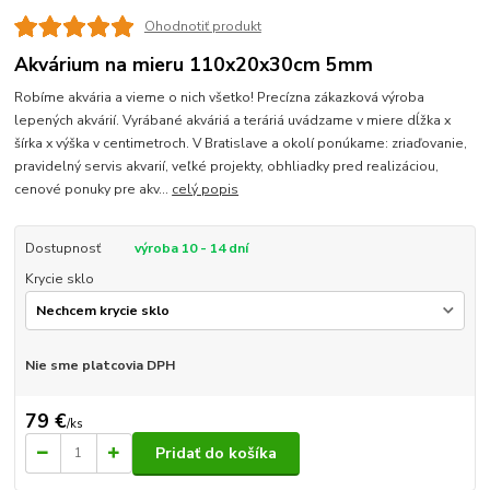
Ohodnotiť produkt
Akvárium na mieru 110x20x30cm 5mm
Robíme akvária a vieme o nich všetko! Precízna zákazková výroba
lepených akvárií. Vyrábané akváriá a teráriá uvádzame v miere dĺžka x
šírka x výška v centimetroch. V Bratislave a okolí ponúkame: zriaďovanie,
pravidelný servis akvarií, veľké projekty, obhliadky pred realizáciou,
cenové ponuky pre akv...
celý popis
Dostupnosť
výroba 10 - 14 dní
Krycie sklo
Nie sme platcovia DPH
79 €
/
ks
Pridať do košíka