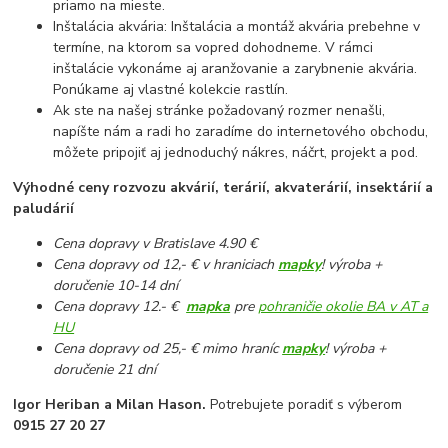
priamo na mieste.
Inštalácia akvária: Inštalácia a montáž akvária prebehne v
termíne, na ktorom sa vopred dohodneme. V rámci
inštalácie vykonáme aj aranžovanie a zarybnenie akvária.
Ponúkame aj vlastné kolekcie rastlín.
Ak ste na našej stránke požadovaný rozmer nenašli,
napíšte nám a radi ho zaradíme do internetového obchodu,
môžete pripojiť aj jednoduchý nákres, náčrt, projekt a pod.
Výhodné ceny rozvozu akvárií, terárií, akvaterárií, insektárií a
paludárií
Cena dopravy v Bratislave 4.90 €
Cena dopravy od 12,- € v hraniciach
mapky
! výroba +
doručenie 10-14 dní
Cena dopravy 12.- €
mapka
pre
pohraničie okolie BA v AT a
HU
Cena dopravy od 25,- € mimo hraníc
mapky
! výroba +
doručenie 21 dní
Igor Heriban a Milan Hason.
Potrebujete poradiť s výberom
0915 27 20 27