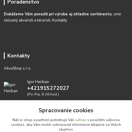
Poradenstvo
Dokážeme Vám poradiť pri výrobe aj ohľadne sortimentu
, sme
skúsený akvaristi a teraristi.
Kontakty
Kontakty
AkvaShop s.r.o.
Igor Heriban
+421915272027
(Po-Pia, 8-16 hod.)
akvashop@gmail.com
Spracovanie cookies
Náš e-shop a partneri potrebujú Váš
súhlas
s použitím súborov
cookies, aby Vám mohli zobrazovať informácie týkajúce sa Vašich
záujmov.