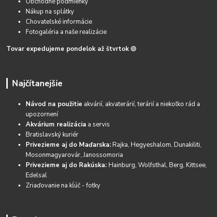
Obchodné podmienky
Nákup na splátky
Chovateľské informácie
Fotogaléria a naše realizácie
Tovar expedujeme pondelok až štvrtok
🟢
Najčítanejšie
Návod na použitie
akvárií, akvaterárií, terárií a niekoľko rád a
upozornení
Akvárium realizácia
a servis
Bratislavský kuriér
Privezieme aj do Maďarska:
Rajka, Hegyeshalom, Dunakiliti,
Mosonmagyarovár, Janossomoria
Privezieme aj do Rakúska:
Hainburg, Wolfsthal, Berg, Kittsee,
Edelsal
Zriaďovanie na kĺúč - fotky