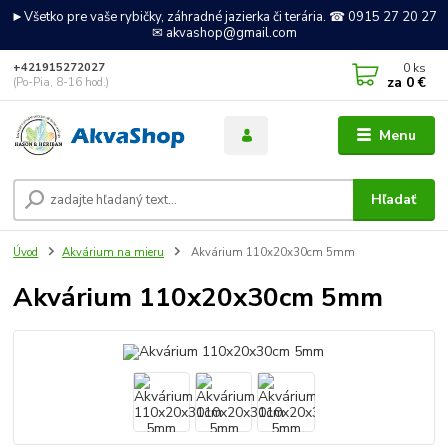
►Všetko pre vaše rybičky, záhradné jazierka či terária. ☎ 0915 27 20 27
✉ akvashop@gmail.com
0
ks
+421915272027
za
0 €
(Po-Pia, 8-16 hod.)
Menu
Hľadať
Úvod
Akvárium na mieru
Akvárium 110x20x30cm 5mm
Akvárium 110x20x30cm 5mm