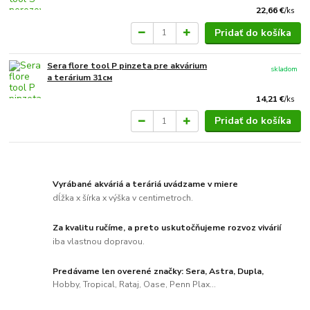
22,66 €
/
ks
Pridať do košíka
Sera flore tool P pinzeta pre akvárium
skladom
a terárium 31см
14,21 €
/
ks
Pridať do košíka
Vyrábané akváriá a teráriá uvádzame v miere
dĺžka x šírka x výška v centimetroch.
Za kvalitu ručíme, a preto uskutočňujeme rozvoz vivárií
iba vlastnou dopravou.
Predávame len overené značky: Sera, Astra, Dupla,
Hobby, Tropical, Rataj, Oase, Penn Plax...