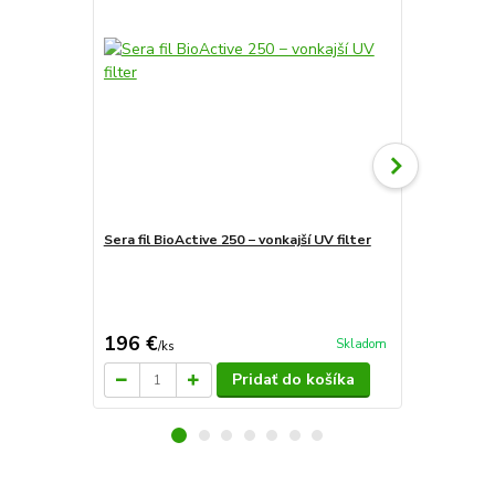
Sera fil BioActive 250 − vonkajší UV filter
Sera fil BioA
145 €
Ušetríte 4 €
196 €
141 €
Skladom
/
ks
/
ks
Pridať do košíka