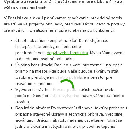
Vyrábané akváriá a teráriá uvádzame v miere dĺžka x šírka x
výška v centimetroch.
V Bratislave a okolí ponúkame:
zriaďovanie, pravidelný servis
akvarií, veľké projekty, obhliadky pred realizáciou, cenové ponuky
pre akvárium, zrealizujeme aj opravu akvária po konkurencii.
Chcete akvárium komplet na kľúč! Kontaktujte nás:
Najlepšie telefonicky, mailom alebo
prostredníctvom
dopytového formulára
. My sa Vám ozveme
a dojednáme osobnú obhliadku.
Úvodná konzultácia: Radi sa s Vami stretneme – najlepšie
priamo na mieste, kde bude Vaše budúce akvárium stáť.
Osobne prerokujeme všetko potrebné a priestor pre
akvárium zameriame.
Vytvorenie návrhu: Presne podľa vašich požiadaviek a
podľa možností priestoru vytvoríme návrh vášho budúceho
akvária.
Realizácia akvária: Po vystavení zálohovej faktúry prebehnú
prípadné stavebné úpravy a technická príprava. Vyrobíme
akvárium, filtráciu, nábytok, riadenie, osvetlenie. Pokiaľ sa
jedná o akvárium veľkých rozmerov, prebehne lepenie