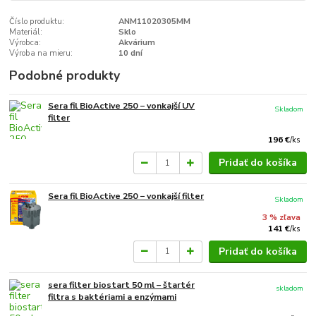
Číslo produktu:
ANM11020305MM
Materiál:
Sklo
Výrobca:
Akvárium
Výroba na mieru:
10 dní
Podobné produkty
Sera fil BioActive 250 − vonkajší UV
Skladom
filter
196 €
/
ks
Pridať do košíka
Sera fil BioActive 250 − vonkajší filter
Skladom
3 % zľava
141 €
/
ks
Pridať do košíka
sera filter biostart 50 ml – štartér
skladom
filtra s baktériami a enzýmami