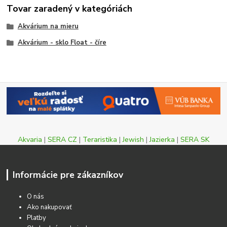
Tovar zaradený v kategóriách
Akvárium na mieru
Akvárium - sklo Float - číre
Akvaria
|
SERA CZ
|
Teraristika
|
Jewish
|
Jazierka
|
SERA SK
Informácie pre zákazníkov
O nás
Ako nakupovať
Platby