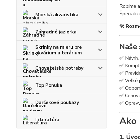
Robíme a
Špeciali
Morská akvaristika
🛠
Rozme
Záhradné jazierka
Naše 
Skrinky na mieru pre
akvárium a terárium
✅ Návrh, 
✅ Komplet
Chovateľské potreby
✅ Pravide
✅ Veľké p
Top Ponuka
✅ Odborné
✅ Cenové
Darčekové poukazy
✅ Opravy 
Ako 
Literatúra
1. Úvo