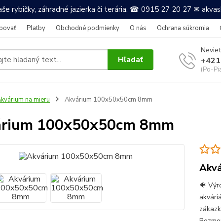
še rybičky, záhradné jazierka či terária. ☎ 0915 27 20 27 ✉ akv
povať
Platby
Obchodné podmienky
O nás
Ochrana súkromia
Neviet
Hľadať
+421
(Po-Pi
kvárium na mieru
Akvárium 100x50x50cm 8mm
árium 100x50x50cm 8mm
Akv
🐠 Výr
akvári
zákazk
Rozmer