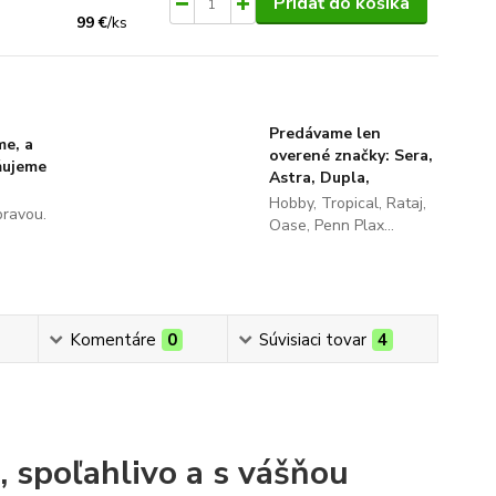
Pridať do košíka
99 €
/
ks
Predávame len
me, a
overené značky: Sera,
ňujeme
Astra, Dupla,
Hobby, Tropical, Rataj,
pravou.
Oase, Penn Plax...
Komentáre
0
Súvisiaci tovar
4
, spoľahlivo a s vášňou