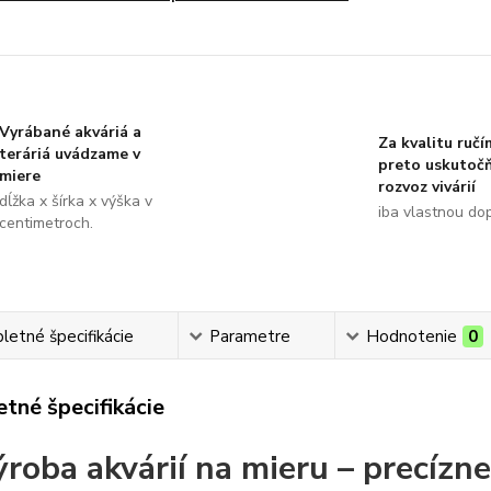
Vyrábané akváriá a
Za kvalitu ručí
teráriá uvádzame v
preto uskutoč
miere
rozvoz vivárií
dĺžka x šírka x výška v
iba vlastnou do
centimetroch.
etné špecifikácie
Parametre
Hodnotenie
0
tné špecifikácie
ýroba akvárií na mieru – precízne