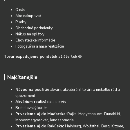
O nás
Ako nakupovať
Platby
Obchodné podmienky
Nákup na splátky
Chovateľské informácie
Fotogaléria a naše realizácie
Tovar expedujeme pondelok až štvrtok
🟢
Najčítanejšie
Návod na použitie
akvárií, akvaterárií, terárií a niekoľko rád a
upozornení
Akvárium realizácia
a servis
Bratislavský kuriér
Privezieme aj do Maďarska:
Rajka, Hegyeshalom, Dunakiliti,
Mosonmagyarovár, Janossomoria
Privezieme aj do Rakúska:
Hainburg, Wolfsthal, Berg, Kittsee,