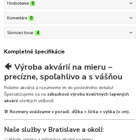
Hodnotenie
0
Komentáre
0
Súvisiaci tovar
4
Kompletné špecifikácie
🐠 Výroba akvárií na mieru –
precízne, spoľahlivo a s vášňou
Robíme akváriá a rozumieme im do posledného detailu!
Špecializujeme sa na
zákazkovú výrobu kvalitných lepených
akvárií
všetkých veľkostí.
🛠
Rozmery uvádzame v poradí: dĺžka × šírka × výška (v cm).
Naše služby v Bratislave a okolí:
✅ Návrh, výroba a inštalácia akvárií na mieru