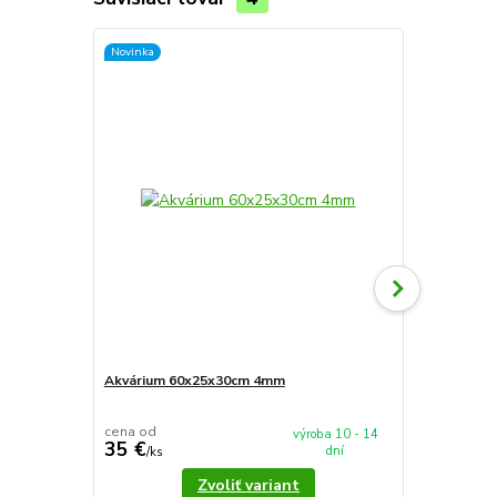
Novinka
Novinka
Akvárium 60x25x30cm 4mm
Akvárium 5
cena od
cena od
výroba 10 - 14
35 €
37,90 €
dní
/
ks
/
k
Zvoliť variant