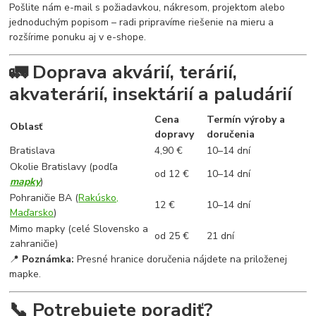
Pošlite nám e-mail s požiadavkou, nákresom, projektom alebo
jednoduchým popisom – radi pripravíme riešenie na mieru a
rozšírime ponuku aj v e-shope.
🚛 Doprava akvárií, terárií,
akvaterárií, insektárií a paludárií
Cena
Termín výroby a
Oblasť
dopravy
doručenia
Bratislava
4,90 €
10–14 dní
Okolie Bratislavy (podľa
od 12 €
10–14 dní
mapky
)
Pohraničie BA (
Rakúsko,
12 €
10–14 dní
Maďarsko
)
Mimo mapky (celé Slovensko a
od 25 €
21 dní
zahraničie)
📍
Poznámka:
Presné hranice doručenia nájdete na priloženej
mapke.
📞 Potrebujete poradiť?