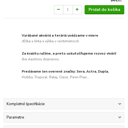
94 €
/
ks
Pridať do košíka
Vyrábané akváriá a teráriá uvádzame v miere
dĺžka x šírka x výška v centimetroch.
Za kvalitu ručíme, a preto uskutočňujeme rozvoz vivárií
iba vlastnou dopravou.
Predávame len overené značky: Sera, Astra, Dupla,
Hobby, Tropical, Rataj, Oase, Penn Plax...
Kompletné špecifikácie
Parametre