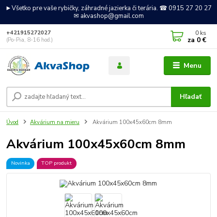
►Všetko pre vaše rybičky, záhradné jazierka či terária. ☎ 0915 27 20 27
✉ akvashop@gmail.com
0
ks
+421915272027
za
0 €
(Po-Pia, 8-16 hod.)
Menu
Hľadať
Úvod
Akvárium na mieru
Akvárium 100x45x60cm 8mm
Akvárium 100x45x60cm 8mm
Novinka
TOP produkt