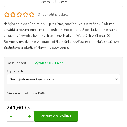
Ohodnotiť produkt
🐠 Výroba akvárií na mieru – precízne, spoľahlivo a s vášňou Robíme
akváriá a rozumieme im do posledného detailu!Špecializujeme sa na
zákazkovú výrobu kvalitných lepených akvárií všetkých veľkostí. 🛠
Rozmery uvádzame v poradí: dĺžka × šírka × výška (v cm). Naše služby v
Bratislave a okolí: ✅ Návrh, ...
celý popis
Dostupnosť
výroba 10 - 14 dní
Krycie sklo
Nie sme platcovia DPH
241,60 €
/
ks
Pridať do košíka