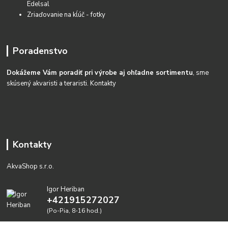
Edelsal
Zriaďovanie na kĺúč - fotky
Poradenstvo
Dokážeme Vám poradiť pri výrobe aj ohľadne sortimentu
, sme
skúsený akvaristi a teraristi.
Kontakty
Kontakty
AkvaShop s.r.o.
Igor Heriban
+421915272027
(Po-Pia, 8-16 hod.)