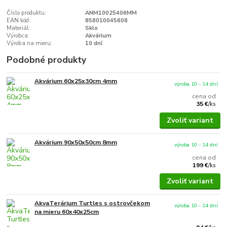
Číslo produktu:
ANM10025406MM
EAN kód:
858010045608
Materiál:
Sklo
Výrobca:
Akvárium
Výroba na mieru:
10 dní
Podobné produkty
Akvárium 60x25x30cm 4mm
výroba 10 - 14 dní
cena od
35 €
/
ks
Zvoliť variant
Akvárium 90x50x50cm 8mm
výroba 10 - 14 dní
cena od
199 €
/
ks
Zvoliť variant
AkvaTerárium Turtles s ostrovčekom
výroba 10 - 14 dní
na mieru 60x40x25cm