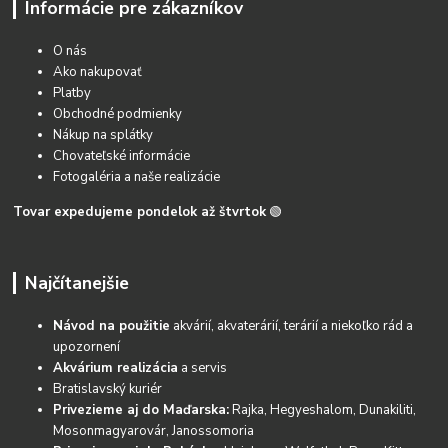
Informácie pre zákazníkov
O nás
Ako nakupovať
Platby
Obchodné podmienky
Nákup na splátky
Chovateľské informácie
Fotogaléria a naše realizácie
Tovar expedujeme pondelok až štvrtok
🟢
Najčítanejšie
Návod na použitie
akvárií, akvaterárií, terárií a niekoľko rád a
upozornení
Akvárium realizácia
a servis
Bratislavský kuriér
Privezieme aj do Maďarska:
Rajka, Hegyeshalom, Dunakiliti,
Mosonmagyarovár, Janossomoria