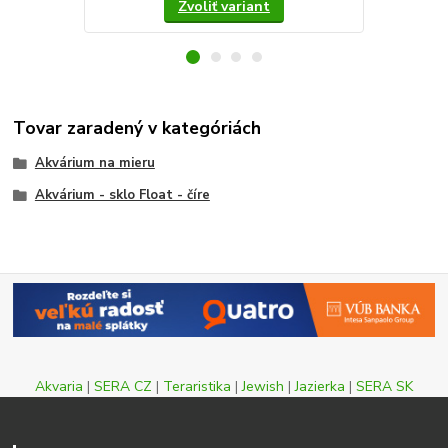
Zvoliť variant
Tovar zaradený v kategóriách
Akvárium na mieru
Akvárium - sklo Float - číre
Akvaria
|
SERA CZ
|
Teraristika
|
Jewish
|
Jazierka
|
SERA SK