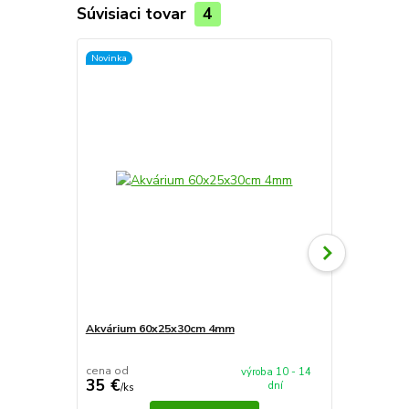
Súvisiaci tovar
4
Novinka
Novinka
Akvárium 60x25x30cm 4mm
Akvárium 5
cena od
cena od
výroba 10 - 14
35 €
37,90 €
dní
/
ks
/
k