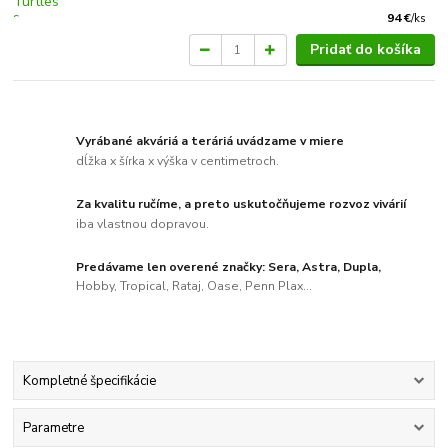
94 €
/
ks
Pridať do košíka
Vyrábané akváriá a teráriá uvádzame v miere
dĺžka x šírka x výška v centimetroch.
Za kvalitu ručíme, a preto uskutočňujeme rozvoz vivárií
iba vlastnou dopravou.
Predávame len overené značky: Sera, Astra, Dupla,
Hobby, Tropical, Rataj, Oase, Penn Plax...
Kompletné špecifikácie
Parametre