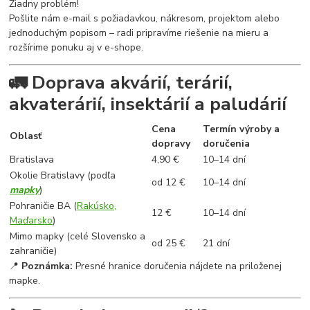
Žiadny problém!
Pošlite nám e-mail s požiadavkou, nákresom, projektom alebo
jednoduchým popisom – radi pripravíme riešenie na mieru a
rozšírime ponuku aj v e-shope.
🚛 Doprava akvárií, terárií,
akvaterárií, insektárií a paludárií
Cena
Termín výroby a
Oblasť
dopravy
doručenia
Bratislava
4,90 €
10–14 dní
Okolie Bratislavy (podľa
od 12 €
10–14 dní
mapky
)
Pohraničie BA (
Rakúsko,
12 €
10–14 dní
Maďarsko
)
Mimo mapky (celé Slovensko a
od 25 €
21 dní
zahraničie)
📍
Poznámka:
Presné hranice doručenia nájdete na priloženej
mapke.