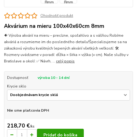
Ohodnotiť produkt
Akvárium na mieru 100x40x60cm 8mm
🐠 Výroba akvárií na mieru – precízne, spoľahlivo a s vášňou Robíme
akváriá a rozumieme im do posledného detailu!Špecializujeme sa na
zákazkovú výrobu kvalitných lepených akvárií všetkých veľkostí. 🛠
Rozmery uvádzame v poradí: dĺžka × šírka × výška (v cm). Naše služby v
Bratislave a okolí: ✅ Návrh, ...
celý popis
Dostupnosť
výroba 10 - 14 dní
Krycie sklo
Nie sme platcovia DPH
218,70 €
/
ks
Pridať do košíka