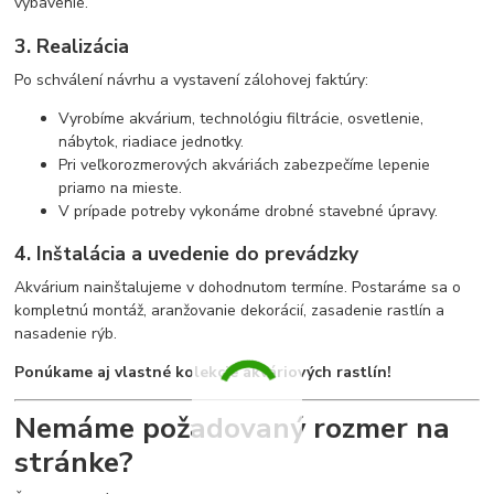
vybavenie.
3. Realizácia
Po schválení návrhu a vystavení zálohovej faktúry:
Vyrobíme akvárium, technológiu filtrácie, osvetlenie,
nábytok, riadiace jednotky.
Pri veľkorozmerových akváriách zabezpečíme lepenie
priamo na mieste.
V prípade potreby vykonáme drobné stavebné úpravy.
4. Inštalácia a uvedenie do prevádzky
Akvárium nainštalujeme v dohodnutom termíne. Postaráme sa o
kompletnú montáž, aranžovanie dekorácií, zasadenie rastlín a
nasadenie rýb.
Ponúkame aj vlastné kolekcie akváriových rastlín!
Nemáme požadovaný rozmer na
stránke?