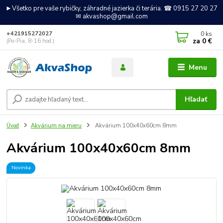
►Všetko pre vaše rybičky, záhradné jazierka či terária. ☎ 0915 27 20 27
✉ akvashop@gmail.com
0
ks
+421915272027
za
0 €
(Po-Pia, 8-16 hod.)
Menu
Hľadať
Úvod
Akvárium na mieru
Akvárium 100x40x60cm 8mm
Akvárium 100x40x60cm 8mm
Novinka