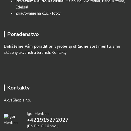
Privezieme aj do Rakúska:
Hainburg, Wolfsthal, Berg, Kittsee,
Edelsal
Zriaďovanie na kĺúč - fotky
Poradenstvo
Dokážeme Vám poradiť pri výrobe aj ohľadne sortimentu
, sme
skúsený akvaristi a teraristi.
Kontakty
Kontakty
AkvaShop s.r.o.
Igor Heriban
+421915272027
(Po-Pia, 8-16 hod.)