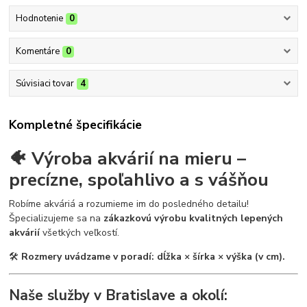
Hodnotenie
0
Komentáre
0
Súvisiaci tovar
4
Kompletné špecifikácie
🐠 Výroba akvárií na mieru –
precízne, spoľahlivo a s vášňou
Robíme akváriá a rozumieme im do posledného detailu!
Špecializujeme sa na
zákazkovú výrobu kvalitných lepených
akvárií
všetkých veľkostí.
🛠
Rozmery uvádzame v poradí: dĺžka × šírka × výška (v cm).
Naše služby v Bratislave a okolí: