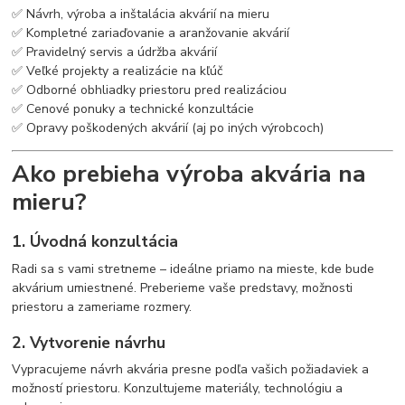
✅ Návrh, výroba a inštalácia akvárií na mieru
✅ Kompletné zariaďovanie a aranžovanie akvárií
✅ Pravidelný servis a údržba akvárií
✅ Veľké projekty a realizácie na kľúč
✅ Odborné obhliadky priestoru pred realizáciou
✅ Cenové ponuky a technické konzultácie
✅ Opravy poškodených akvárií (aj po iných výrobcoch)
Ako prebieha výroba akvária na
mieru?
1. Úvodná konzultácia
Radi sa s vami stretneme – ideálne priamo na mieste, kde bude
akvárium umiestnené. Preberieme vaše predstavy, možnosti
priestoru a zameriame rozmery.
2. Vytvorenie návrhu
Vypracujeme návrh akvária presne podľa vašich požiadaviek a
možností priestoru. Konzultujeme materiály, technológiu a