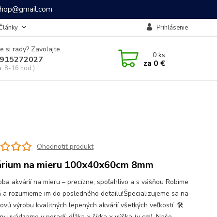
ashop@gmail.com
Články
Prihlásenie
e si rady? Zavolajte.
0
ks
915272027
za
0 €
a, 8-16 hod.)
Ohodnotiť produkt
rium na mieru 100x40x60cm 8mm
oba akvárií na mieru – precízne, spoľahlivo a s vášňou Robíme
á a rozumieme im do posledného detailu!Špecializujeme sa na
ovú výrobu kvalitných lepených akvárií všetkých veľkostí. 🛠
y uvádzame v poradí: dĺžka × šírka × výška (v cm). Naše