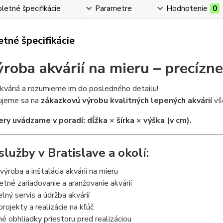
etné špecifikácie
Parametre
Hodnotenie
0
tné špecifikácie
ýroba akvárií na mieru – precízne
kváriá a rozumieme im do posledného detailu!
zujeme sa na
zákazkovú výrobu kvalitných lepených akvárií
vše
ry uvádzame v poradí: dĺžka × šírka × výška (v cm).
služby v Bratislave a okolí:
výroba a inštalácia akvárií na mieru
né zariaďovanie a aranžovanie akvárií
lný servis a údržba akvárií
rojekty a realizácie na kľúč
 obhliadky priestoru pred realizáciou