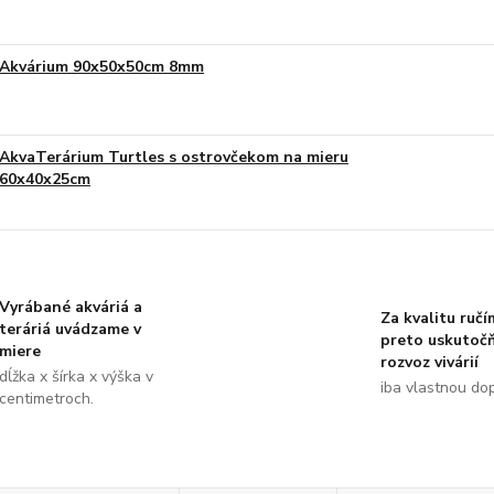
Akvárium 90x50x50cm 8mm
AkvaTerárium Turtles s ostrovčekom na mieru
60x40x25cm
Vyrábané akváriá a
Za kvalitu ručí
teráriá uvádzame v
preto uskutoč
miere
rozvoz vivárií
dĺžka x šírka x výška v
iba vlastnou do
centimetroch.