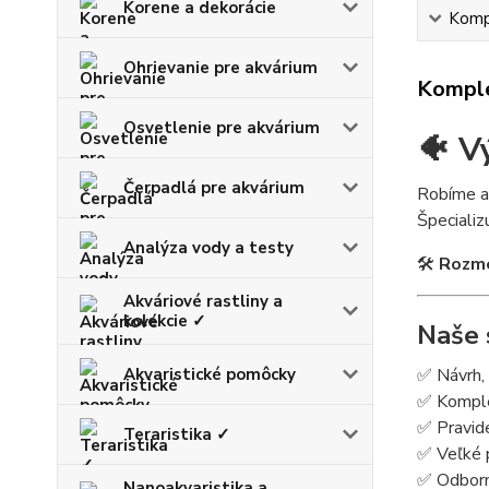
Korene a dekorácie
Kompl
Ohrievanie pre akvárium
Komple
Osvetlenie pre akvárium
🐠 V
Čerpadlá pre akvárium
Robíme a
Špeciali
Analýza vody a testy
🛠
Rozme
Akváriové rastliny a
kolekcie ✓
Naše 
Akvaristické pomôcky
✅ Návrh, 
✅ Komplet
✅ Pravide
Teraristika ✓
✅ Veľké p
✅ Odborné
Nanoakvaristika a