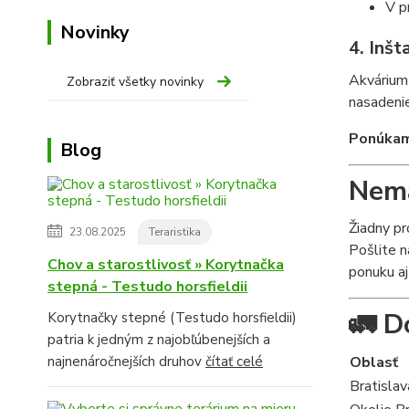
V p
Novinky
4. Inšt
Akvárium 
Zobraziť všetky novinky
nasadenie
Ponúkame
Blog
Nemá
Žiadny p
23.08.2025
Teraristika
Pošlite n
Chov a starostlivosť » Korytnačka
ponuku aj
stepná - Testudo horsfieldii
🚛 Do
Korytnačky stepné (Testudo horsfieldii)
patria k jedným z najobľúbenejších a
najnenáročnejších druhov
čítať celé
Oblasť
Bratislav