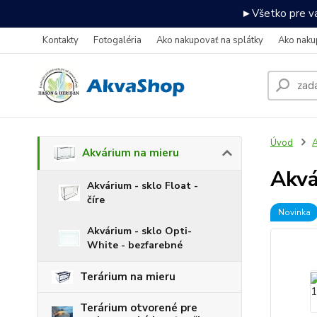
►Všetko pre va
Kontakty
Fotogaléria
Ako nakupovať na splátky
Ako naku
Úvod
A
Akvárium na mieru
Akv
Akvárium - sklo Float -
číre
Novinka
Akvárium - sklo Opti-
White - bezfarebné
Terárium na mieru
Terárium otvorené pre