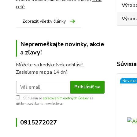
Výrob
celé
Výroba
Zobraziť všetky články
Nepremeškajte novinky, akcie
a zľavy!
Súvisia
Môžete sa kedykoľvek odhlásiť.
Zasielame raz za 14 dní.
Novinka
Prihlásiť sa
Súhlasím so
spracovaním osobných údajov
za
účelom zasielania newslettera.
0915272027