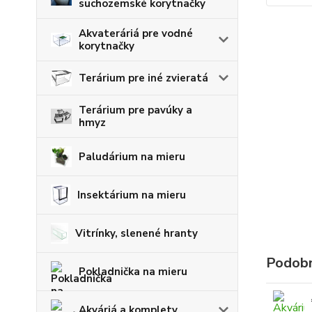
suchozemské korytnačky
Akvateráriá pre vodné
korytnačky
Terárium pre iné zvieratá
Terárium pre pavúky a
hmyz
Paludárium na mieru
Insektárium na mieru
Vitrínky, slenené hranty
Podobn
Pokladnička na mieru
Akváriá a komplety