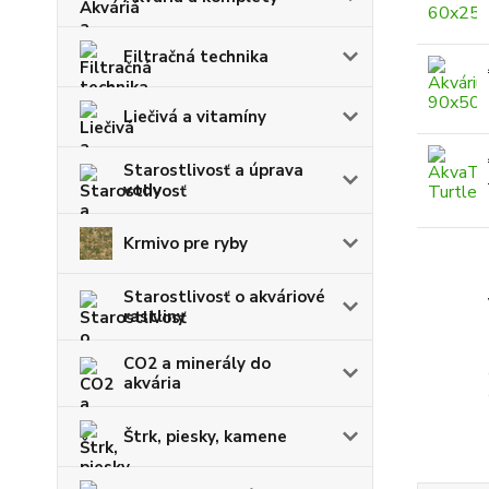
Filtračná technika
Liečivá a vitamíny
Starostlivosť a úprava
vody
Krmivo pre ryby
Starostlivosť o akváriové
rastliny
CO2 a minerály do
akvária
Štrk, piesky, kamene