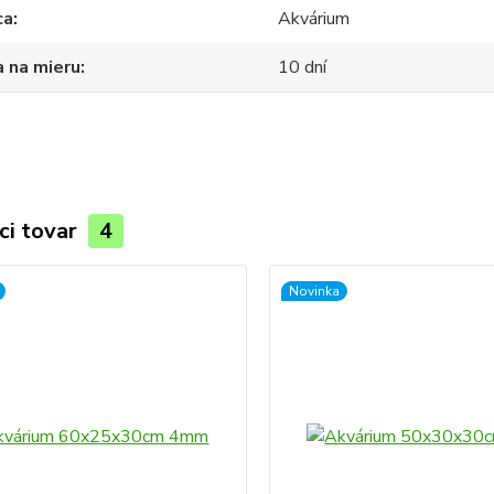
ca
Akvárium
 na mieru
10 dní
ci tovar
4
Novinka