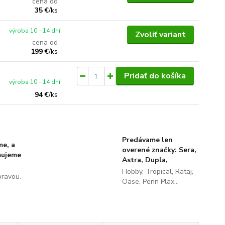
cena od
35 €
/
ks
výroba 10 - 14 dní
Zvoliť variant
cena od
199 €
/
ks
Pridať do košíka
výroba 10 - 14 dní
94 €
/
ks
Predávame len
me, a
overené značky: Sera,
ňujeme
Astra, Dupla,
Hobby, Tropical, Rataj,
pravou.
Oase, Penn Plax...