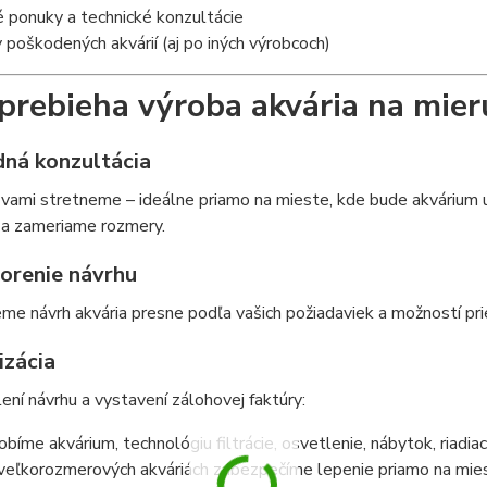
 ponuky a technické konzultácie
poškodených akvárií (aj po iných výrobcoch)
prebieha výroba akvária na mier
dná konzultácia
 vami stretneme – ideálne priamo na mieste, kde bude akvárium
 a zameriame rozmery.
vorenie návrhu
me návrh akvária presne podľa vašich požiadaviek a možností pri
izácia
ení návrhu a vystavení zálohovej faktúry:
obíme akvárium, technológiu filtrácie, osvetlenie, nábytok, riadia
 veľkorozmerových akváriách zabezpečíme lepenie priamo na mie