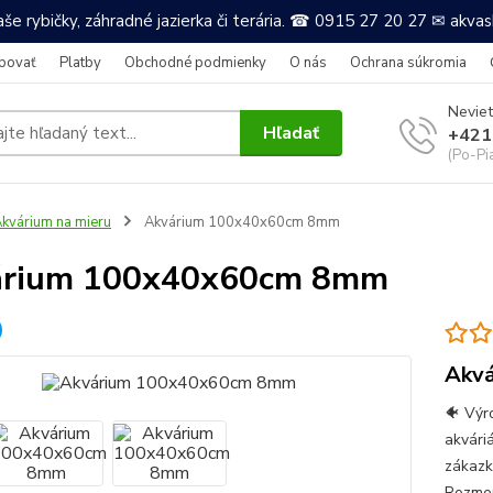
še rybičky, záhradné jazierka či terária. ☎ 0915 27 20 27 ✉ akv
povať
Platby
Obchodné podmienky
O nás
Ochrana súkromia
Neviet
Hľadať
+421
(Po-Pi
kvárium na mieru
Akvárium 100x40x60cm 8mm
árium 100x40x60cm 8mm
Akvá
🐠 Výr
akvári
zákazk
Rozmer