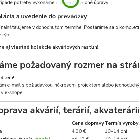
rípade potreby vykonáme drobné stavebné úpravy.
alácia a uvedenie do prevádzky
nainštalujeme v dohodnutom termíne. Postaráme sa o kompletnú 
 rýb.
 aj vlastné kolekcie akváriových rastlín!
me požadovaný rozmer na strá
roblém!
ám e-mail s požiadavkou, nákresom, projektom alebo jednoduchým
 v e-shope.
prava akvárií, terárií, akvaterárií
Cena dopravy
Termín výroby
a
4,90 €
10–14 dní