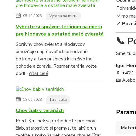
Okolie B
Pohraniči
Mimo map
05.12.2023
Výroba na mieru
📍
Pozn
Vyberte si správne terárium na mieru
pre hlodavce a ostatné malé zvieratá
📞 P
Správny chov zvierat a hlodavcov
umožňuje naplňovať ich prirodzené
Sme tu pr
potreby a tým prispieva k ich životnej
Igor Her
pohode a zdraviu. Rozmer terária voľte
📱
+421 
podľ...
čítať celé
📧 Alebo
18.05.2023
Teraristika
Chov žiab v teráriách
Param
Pred tým, než sa rozhodnete pre chov
Materi
žiab, starostlivo si premyslite, aký druh
zvolíte a koľko žabiek chcete chovať
čítať