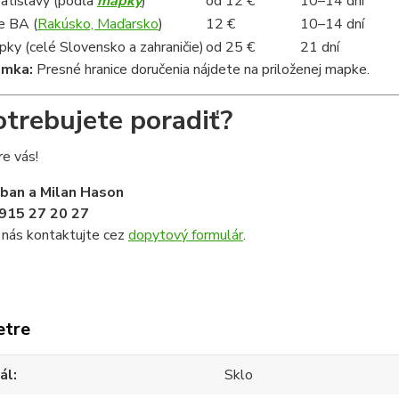
ratislavy (podľa
mapky
)
od 12 €
10–14 dní
e BA (
Rakúsko, Maďarsko
)
12 €
10–14 dní
ky (celé Slovensko a zahraničie)
od 25 €
21 dní
ámka:
Presné hranice doručenia nájdete na priloženej mapke.
otrebujete poradiť?
e vás!
iban a Milan Hason
915 27 20 27
 nás kontaktujte cez
dopytový formulár
.
etre
ál
Sklo