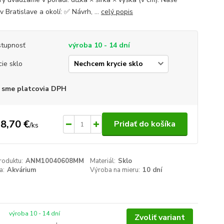
v Bratislave a okolí: ✅ Návrh, ...
celý popis
tupnosť
výroba 10 - 14 dní
cie sklo
 sme platcovia DPH
8,70 €
Pridať do košíka
/
ks
roduktu:
ANM10040608MM
Materiál:
Sklo
a:
Akvárium
Výroba na mieru:
10 dní
výroba 10 - 14 dní
Zvoliť variant