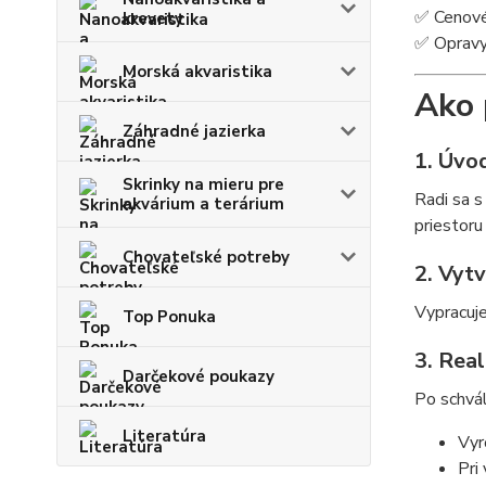
✅ Cenové
krevety
✅ Opravy 
Morská akvaristika
Ako 
Záhradné jazierka
1. Úvo
Skrinky na mieru pre
Radi sa s
akvárium a terárium
priestoru
Chovateľské potreby
2. Vyt
Vypracuje
Top Ponuka
3. Real
Darčekové poukazy
Po schvál
Literatúra
Vyr
Pri