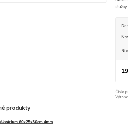
služby 
Dos
Kry
Nie
19
Číslo p
Výrobc
é produkty
Akvárium 60x25x30cm 4mm