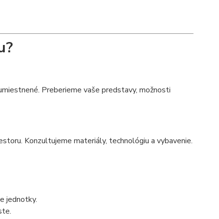
u?
 umiestnené. Preberieme vaše predstavy, možnosti
estoru. Konzultujeme materiály, technológiu a vybavenie.
ce jednotky.
ste.