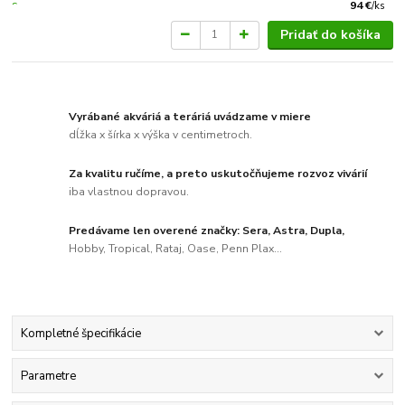
94 €
/
ks
Pridať do košíka
Vyrábané akváriá a teráriá uvádzame v miere
dĺžka x šírka x výška v centimetroch.
Za kvalitu ručíme, a preto uskutočňujeme rozvoz vivárií
iba vlastnou dopravou.
Predávame len overené značky: Sera, Astra, Dupla,
Hobby, Tropical, Rataj, Oase, Penn Plax...
Kompletné špecifikácie
Parametre