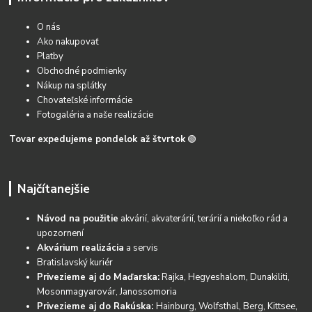
O nás
Ako nakupovať
Platby
Obchodné podmienky
Nákup na splátky
Chovateľské informácie
Fotogaléria a naše realizácie
Tovar expedujeme pondelok až štvrtok
🟢
Najčítanejšie
Návod na použitie
akvárií, akvaterárií, terárií a niekoľko rád a
upozornení
Akvárium realizácia
a servis
Bratislavský kuriér
Privezieme aj do Maďarska:
Rajka, Hegyeshalom, Dunakiliti,
Mosonmagyarovár, Janossomoria
Privezieme aj do Rakúska:
Hainburg, Wolfsthal, Berg, Kittsee,