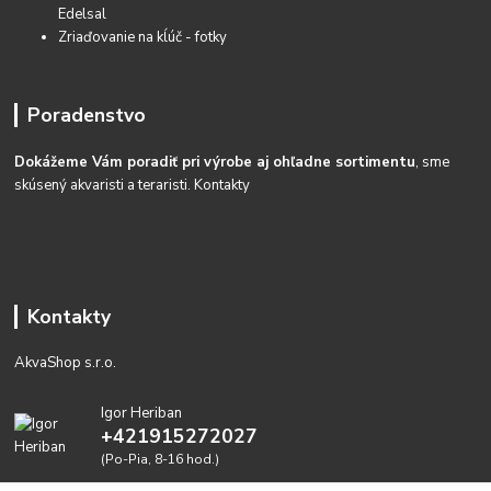
Edelsal
Zriaďovanie na kĺúč - fotky
Poradenstvo
Dokážeme Vám poradiť pri výrobe aj ohľadne sortimentu
, sme
skúsený akvaristi a teraristi.
Kontakty
Kontakty
AkvaShop s.r.o.
Igor Heriban
+421915272027
(Po-Pia, 8-16 hod.)