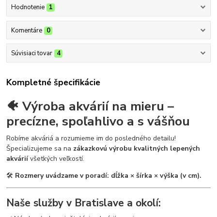
Hodnotenie
1
Komentáre
0
Súvisiaci tovar
4
Kompletné špecifikácie
🐠 Výroba akvárií na mieru –
precízne, spoľahlivo a s vášňou
Robíme akváriá a rozumieme im do posledného detailu!
Špecializujeme sa na
zákazkovú výrobu kvalitných lepených
akvárií
všetkých veľkostí.
🛠
Rozmery uvádzame v poradí: dĺžka × šírka × výška (v cm).
Naše služby v Bratislave a okolí: