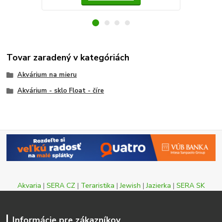
Tovar zaradený v kategóriách
Akvárium na mieru
Akvárium - sklo Float - číre
Akvaria
|
SERA CZ
|
Teraristika
|
Jewish
|
Jazierka
|
SERA SK
Informácie pre zákazníkov