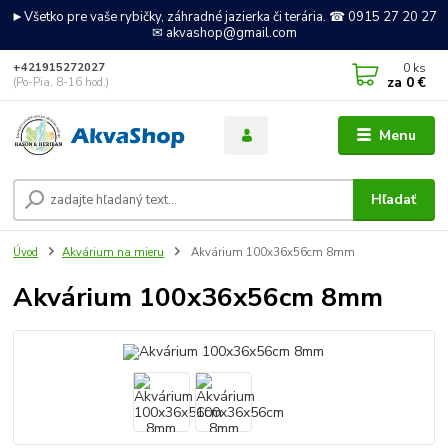
►Všetko pre vaše rybičky, záhradné jazierka či terária. ☎ 0915 27 20 27
✉ akvashop@gmail.com
0
ks
+421915272027
za
0 €
(Po-Pia, 8-16 hod.)
Menu
Hľadať
Úvod
Akvárium na mieru
Akvárium 100x36x56cm 8mm
Akvárium 100x36x56cm 8mm