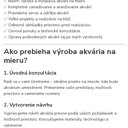
✅ Návrh, výroba a inštalácia akvárií na mieru
✅ Kompletné zariaďovanie a aranžovanie akvárií
✅ Pravidelný servis a údržba akvárií
✅ Veľké projekty a realizácie na kľúč
✅ Odborné obhliadky priestoru pred realizáciou
✅ Cenové ponuky a technické konzultácie
✅ Opravy poškodených akvárií (aj po iných výrobcoch)
Ako prebieha výroba akvária na
mieru?
1. Úvodná konzultácia
Radi sa s vami stretneme – ideálne priamo na mieste, kde bude
akvárium umiestnené. Preberieme vaše predstavy, možnosti
priestoru a zameriame rozmery.
2. Vytvorenie návrhu
Vypracujeme návrh akvária presne podľa vašich požiadaviek a
možností priestoru. Konzultujeme materiály, technológiu a
vybavenie.