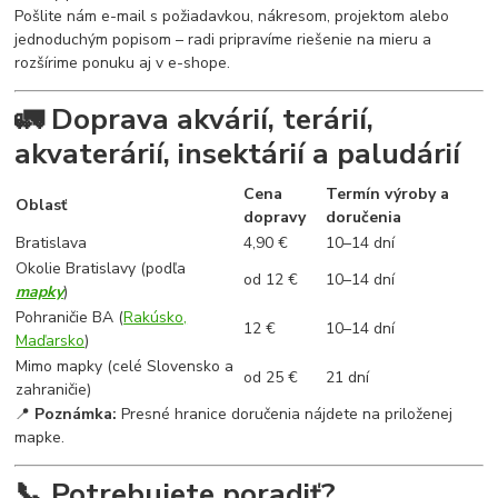
Pošlite nám e-mail s požiadavkou, nákresom, projektom alebo
jednoduchým popisom – radi pripravíme riešenie na mieru a
rozšírime ponuku aj v e-shope.
🚛 Doprava akvárií, terárií,
akvaterárií, insektárií a paludárií
Cena
Termín výroby a
Oblasť
dopravy
doručenia
Bratislava
4,90 €
10–14 dní
Okolie Bratislavy (podľa
od 12 €
10–14 dní
mapky
)
Pohraničie BA (
Rakúsko,
12 €
10–14 dní
Maďarsko
)
Mimo mapky (celé Slovensko a
od 25 €
21 dní
zahraničie)
📍
Poznámka:
Presné hranice doručenia nájdete na priloženej
mapke.
📞 Potrebujete poradiť?