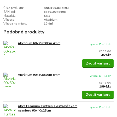
Číslo produktu:
ANM1003656MM
EAN kód:
858010045608
Materiál:
Sklo
Výrobca:
Akvárium
Výroba na mieru:
10 dní
Podobné produkty
Akvárium 60x25x30cm 4mm
výroba 10 - 14 dní
cena od
35 €
/
ks
Zvoliť variant
Akvárium 90x50x50cm 8mm
výroba 10 - 14 dní
cena od
199 €
/
ks
Zvoliť variant
AkvaTerárium Turtles s ostrovčekom
výroba 10 - 14 dní
na mieru 60x40x25cm