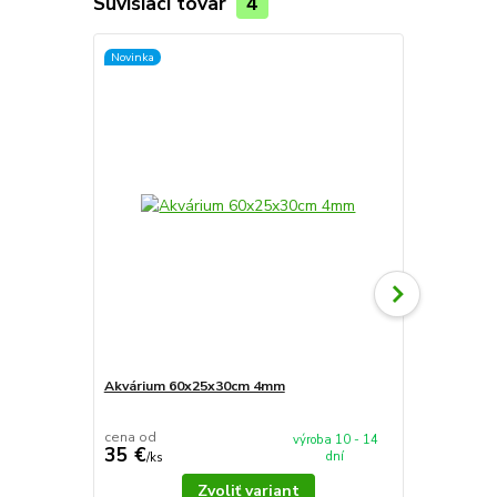
Súvisiaci tovar
4
Novinka
Novinka
Akvárium 60x25x30cm 4mm
Akvárium 5
cena od
cena od
výroba 10 - 14
35 €
37,90 €
dní
/
ks
/
k
Zvoliť variant