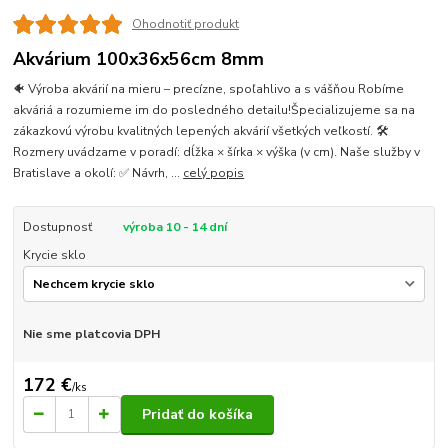
Ohodnotiť produkt
Akvárium 100x36x56cm 8mm
🐠 Výroba akvárií na mieru – precízne, spoľahlivo a s vášňou Robíme
akváriá a rozumieme im do posledného detailu!Špecializujeme sa na
zákazkovú výrobu kvalitných lepených akvárií všetkých veľkostí. 🛠
Rozmery uvádzame v poradí: dĺžka × šírka × výška (v cm). Naše služby v
Bratislave a okolí: ✅ Návrh, ...
celý popis
Dostupnosť
výroba 10 - 14 dní
Krycie sklo
Nie sme platcovia DPH
172 €
/
ks
Pridať do košíka