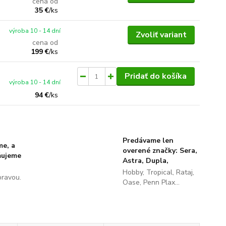
cena od
35 €
/
ks
výroba 10 - 14 dní
Zvoliť variant
cena od
199 €
/
ks
Pridať do košíka
výroba 10 - 14 dní
94 €
/
ks
Predávame len
me, a
overené značky: Sera,
ňujeme
Astra, Dupla,
Hobby, Tropical, Rataj,
pravou.
Oase, Penn Plax...