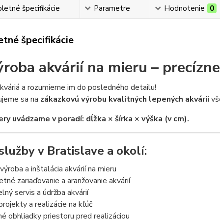
etné špecifikácie
Parametre
Hodnotenie
0
tné špecifikácie
ýroba akvárií na mieru – precízne
kváriá a rozumieme im do posledného detailu!
zujeme sa na
zákazkovú výrobu kvalitných lepených akvárií
vše
ry uvádzame v poradí: dĺžka × šírka × výška (v cm).
služby v Bratislave a okolí:
výroba a inštalácia akvárií na mieru
né zariaďovanie a aranžovanie akvárií
lný servis a údržba akvárií
rojekty a realizácie na kľúč
 obhliadky priestoru pred realizáciou