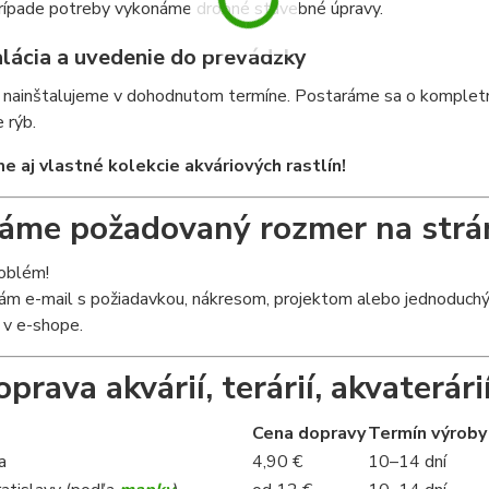
rípade potreby vykonáme drobné stavebné úpravy.
alácia a uvedenie do prevádzky
nainštalujeme v dohodnutom termíne. Postaráme sa o kompletnú 
 rýb.
 aj vlastné kolekcie akváriových rastlín!
me požadovaný rozmer na strá
roblém!
ám e-mail s požiadavkou, nákresom, projektom alebo jednoduchým
 v e-shope.
prava akvárií, terárií, akvaterárií
Cena dopravy
Termín výroby
a
4,90 €
10–14 dní