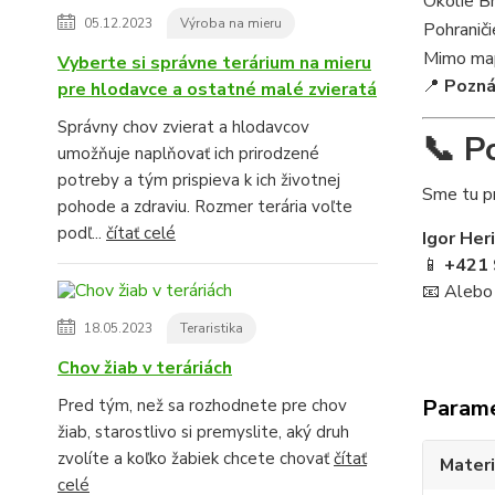
Okolie B
05.12.2023
Výroba na mieru
Pohraniči
Mimo map
Vyberte si správne terárium na mieru
📍
Pozn
pre hlodavce a ostatné malé zvieratá
Správny chov zvierat a hlodavcov
📞 P
umožňuje naplňovať ich prirodzené
potreby a tým prispieva k ich životnej
Sme tu pr
pohode a zdraviu. Rozmer terária voľte
podľ...
čítať celé
Igor Her
📱
+421 
📧 Alebo
18.05.2023
Teraristika
Chov žiab v teráriách
Param
Pred tým, než sa rozhodnete pre chov
žiab, starostlivo si premyslite, aký druh
zvolíte a koľko žabiek chcete chovať
čítať
Materi
celé