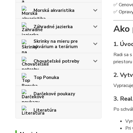
✅ Cenové
Morská akvaristika
✅ Opravy 
Ako 
Záhradné jazierka
Skrinky na mieru pre
1. Úvo
akvárium a terárium
Radi sa s
Chovateľské potreby
priestoru
2. Vyt
Top Ponuka
Vypracuje
Darčekové poukazy
3. Real
Po schvál
Literatúra
Vyr
Pri