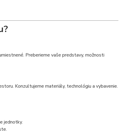
u?
 umiestnené. Preberieme vaše predstavy, možnosti
estoru. Konzultujeme materiály, technológiu a vybavenie.
ce jednotky.
ste.