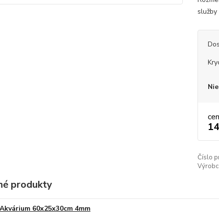
služby 
Dos
Kry
Nie
ce
14
Číslo p
Výrobc
é produkty
Akvárium 60x25x30cm 4mm