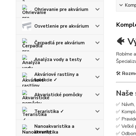
Kompl
Ohrievanie pre akvárium
Komple
Osvetlenie pre akvárium
🐠 V
Čerpadlá pre akvárium
Robíme a
Analýza vody a testy
Špeciali
🛠
Rozme
Akváriové rastliny a
kolekcie ✓
Naše 
Akvaristické pomôcky
✅ Návrh, 
Teraristika ✓
✅ Komplet
✅ Pravide
✅ Veľké p
Nanoakvaristika a
krevety
✅ Odborné