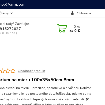
ashop@gmail.com
Články
Prihlásenie
e si rady? Zavolajte.
0
ks
915272027
za
0 €
a, 8-16 hod.)
Ohodnotiť produkt
rium na mieru 100x35x50cm 8mm
oba akvárií na mieru – precízne, spoľahlivo a s vášňou Robíme
á a rozumieme im do posledného detailu!Špecializujeme sa na
ovú výrobu kvalitných lepených akvárií všetkých veľkostí. 🛠
y uvádzame v poradí: dĺžka × šírka × výška (v cm). Naše