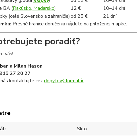
ratislavy (podľa
mapky
)
od 12 €
10–14 dní
e BA (
Rakúsko, Maďarsko
)
12 €
10–14 dní
ky (celé Slovensko a zahraničie)
od 25 €
21 dní
ámka:
Presné hranice doručenia nájdete na priloženej mapke.
otrebujete poradiť?
e vás!
iban a Milan Hason
915 27 20 27
 nás kontaktujte cez
dopytový formulár
.
etre
ál
Sklo