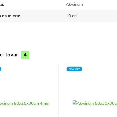
ca
Akvárium
 na mieru
10 dní
ci tovar
4
Novinka