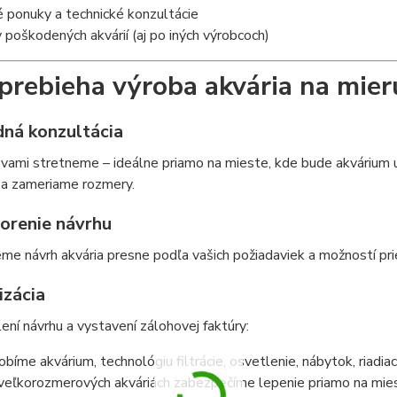
 ponuky a technické konzultácie
poškodených akvárií (aj po iných výrobcoch)
prebieha výroba akvária na mier
dná konzultácia
 vami stretneme – ideálne priamo na mieste, kde bude akvárium
 a zameriame rozmery.
vorenie návrhu
me návrh akvária presne podľa vašich požiadaviek a možností pri
izácia
ení návrhu a vystavení zálohovej faktúry:
obíme akvárium, technológiu filtrácie, osvetlenie, nábytok, riadia
 veľkorozmerových akváriách zabezpečíme lepenie priamo na mie