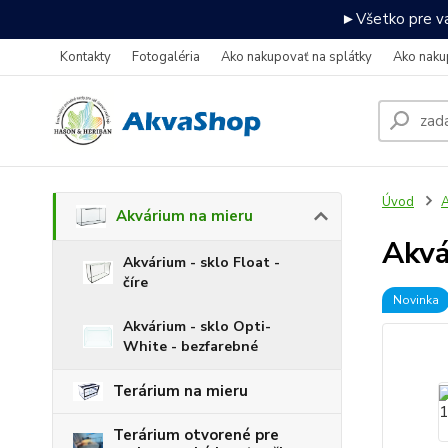
►Všetko pre va
Kontakty
Fotogaléria
Ako nakupovať na splátky
Ako naku
Úvod
A
Akvárium na mieru
Akv
Akvárium - sklo Float -
číre
Novinka
Akvárium - sklo Opti-
White - bezfarebné
Terárium na mieru
Terárium otvorené pre