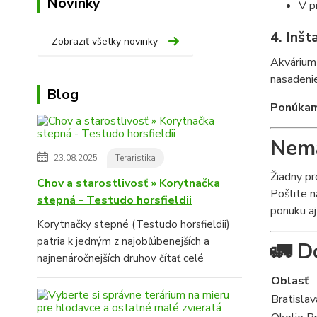
Novinky
V p
4. Inšt
Zobraziť všetky novinky
Akvárium 
nasadenie
Blog
Ponúkame
Nemá
23.08.2025
Teraristika
Žiadny p
Chov a starostlivosť » Korytnačka
Pošlite n
stepná - Testudo horsfieldii
ponuku aj
Korytnačky stepné (Testudo horsfieldii)
patria k jedným z najobľúbenejších a
🚛 Do
najnenáročnejších druhov
čítať celé
Oblasť
Bratislav