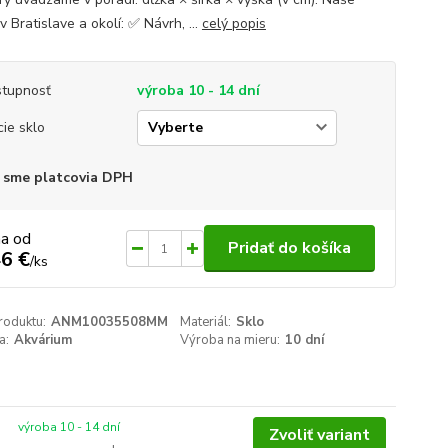
v Bratislave a okolí: ✅ Návrh, ...
celý popis
tupnosť
výroba 10 - 14 dní
cie sklo
 sme platcovia DPH
na od
Pridať do košíka
6 €
/
ks
roduktu:
ANM10035508MM
Materiál:
Sklo
a:
Akvárium
Výroba na mieru:
10 dní
výroba 10 - 14 dní
Zvoliť variant