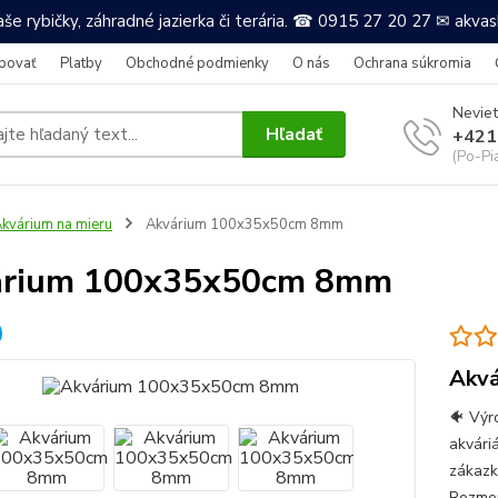
še rybičky, záhradné jazierka či terária. ☎ 0915 27 20 27 ✉ akv
povať
Platby
Obchodné podmienky
O nás
Ochrana súkromia
Neviet
Hľadať
+421
(Po-Pi
kvárium na mieru
Akvárium 100x35x50cm 8mm
árium 100x35x50cm 8mm
Akvá
🐠 Výr
akvári
zákazk
Rozmer