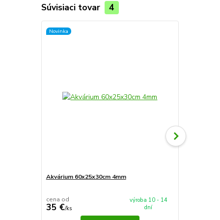
Súvisiaci tovar
4
Novinka
Novinka
Akvárium 60x25x30cm 4mm
Akvárium 5
cena od
cena od
výroba 10 - 14
35 €
37,90 €
dní
/
ks
/
k