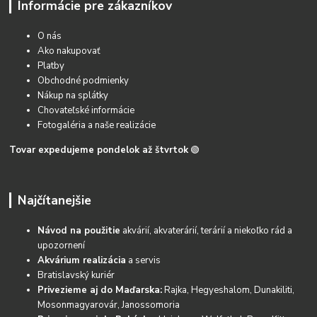
Informácie pre zákazníkov
O nás
Ako nakupovať
Platby
Obchodné podmienky
Nákup na splátky
Chovateľské informácie
Fotogaléria a naše realizácie
Tovar expedujeme pondelok až štvrtok
🟢
Najčítanejšie
Návod na použitie
akvárií, akvaterárií, terárií a niekoľko rád a
upozornení
Akvárium realizácia
a servis
Bratislavský kuriér
Privezieme aj do Maďarska:
Rajka, Hegyeshalom, Dunakiliti,
Mosonmagyarovár, Janossomoria