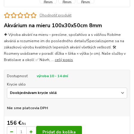
Ohodnotiť produkt
Akvárium na mieru 100x30x50cm 8mm
🐠 Výroba akvárií na mieru – precízne, spoľahlivo a s vášňou Robíme
akváriá a rozumieme im do posledného detailu!Špecializujeme sa na
zákazkovú výrobu kvalitných lepených akvárií všetkých veľkostí. 🛠
Rozmery uvádzame v poradí: dĺžka × šírka × výška (v cm). Naše služby v
Bratislave a okolí: ✅ Návrh, ...
celý popis
Dostupnosť
výroba 10 - 14 dní
Krycie sklo
Nie sme platcovia DPH
156 €
/
ks
Pridať do košíka