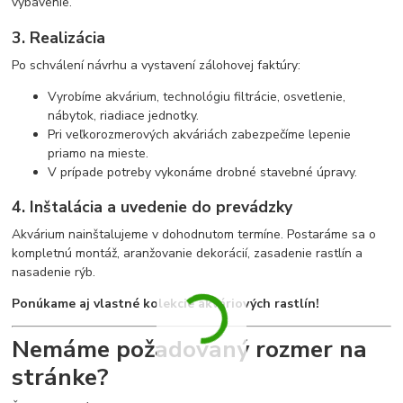
vybavenie.
3. Realizácia
Po schválení návrhu a vystavení zálohovej faktúry:
Vyrobíme akvárium, technológiu filtrácie, osvetlenie,
nábytok, riadiace jednotky.
Pri veľkorozmerových akváriách zabezpečíme lepenie
priamo na mieste.
V prípade potreby vykonáme drobné stavebné úpravy.
4. Inštalácia a uvedenie do prevádzky
Akvárium nainštalujeme v dohodnutom termíne. Postaráme sa o
kompletnú montáž, aranžovanie dekorácií, zasadenie rastlín a
nasadenie rýb.
Ponúkame aj vlastné kolekcie akváriových rastlín!
Nemáme požadovaný rozmer na
stránke?