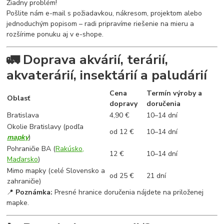
Žiadny problém!
Pošlite nám e-mail s požiadavkou, nákresom, projektom alebo
jednoduchým popisom – radi pripravíme riešenie na mieru a
rozšírime ponuku aj v e-shope.
🚛 Doprava akvárií, terárií,
akvaterárií, insektárií a paludárií
Cena
Termín výroby a
Oblasť
dopravy
doručenia
Bratislava
4,90 €
10–14 dní
Okolie Bratislavy (podľa
od 12 €
10–14 dní
mapky
)
Pohraničie BA (
Rakúsko,
12 €
10–14 dní
Maďarsko
)
Mimo mapky (celé Slovensko a
od 25 €
21 dní
zahraničie)
📍
Poznámka:
Presné hranice doručenia nájdete na priloženej
mapke.