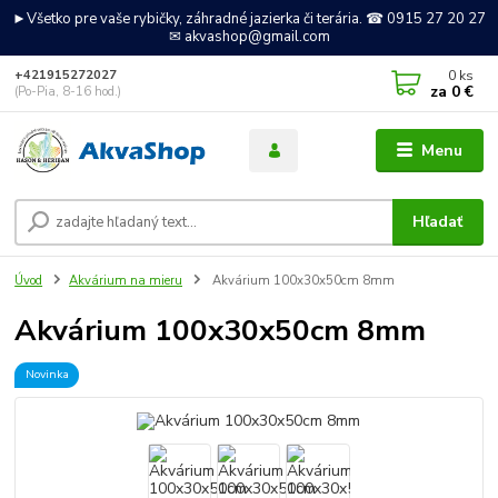
►Všetko pre vaše rybičky, záhradné jazierka či terária. ☎ 0915 27 20 27
✉ akvashop@gmail.com
0
ks
+421915272027
za
0 €
(Po-Pia, 8-16 hod.)
Menu
Hľadať
Úvod
Akvárium na mieru
Akvárium 100x30x50cm 8mm
Akvárium 100x30x50cm 8mm
Novinka