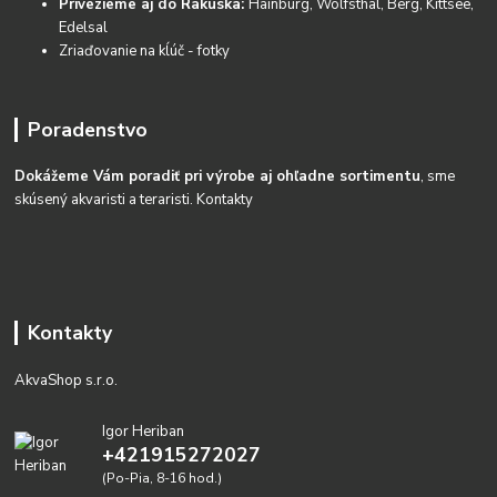
Privezieme aj do Rakúska:
Hainburg, Wolfsthal, Berg, Kittsee,
Edelsal
Zriaďovanie na kĺúč - fotky
Poradenstvo
Dokážeme Vám poradiť pri výrobe aj ohľadne sortimentu
, sme
skúsený akvaristi a teraristi.
Kontakty
Kontakty
AkvaShop s.r.o.
Igor Heriban
+421915272027
(Po-Pia, 8-16 hod.)