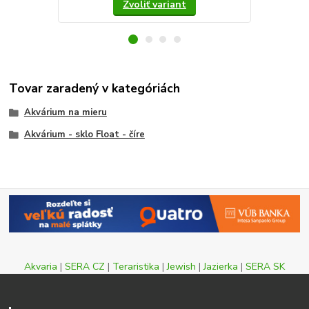
Zvoliť variant
Tovar zaradený v kategóriách
Akvárium na mieru
Akvárium - sklo Float - číre
Akvaria
|
SERA CZ
|
Teraristika
|
Jewish
|
Jazierka
|
SERA SK