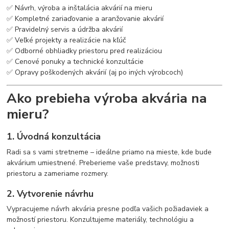
✅ Návrh, výroba a inštalácia akvárií na mieru
✅ Kompletné zariaďovanie a aranžovanie akvárií
✅ Pravidelný servis a údržba akvárií
✅ Veľké projekty a realizácie na kľúč
✅ Odborné obhliadky priestoru pred realizáciou
✅ Cenové ponuky a technické konzultácie
✅ Opravy poškodených akvárií (aj po iných výrobcoch)
Ako prebieha výroba akvária na
mieru?
1. Úvodná konzultácia
Radi sa s vami stretneme – ideálne priamo na mieste, kde bude
akvárium umiestnené. Preberieme vaše predstavy, možnosti
priestoru a zameriame rozmery.
2. Vytvorenie návrhu
Vypracujeme návrh akvária presne podľa vašich požiadaviek a
možností priestoru. Konzultujeme materiály, technológiu a