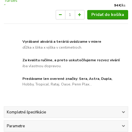
94 €
/
ks
Pridať do košíka
Vyrábané akváriá a teráriá uvádzame v miere
dĺžka x šírka x výška v centimetroch.
Za kvalitu ručíme, a preto uskutočňujeme rozvoz vivárií
iba vlastnou dopravou.
Predávame len overené značky: Sera, Astra, Dupla,
Hobby, Tropical, Rataj, Oase, Penn Plax...
Kompletné špecifikácie
Parametre