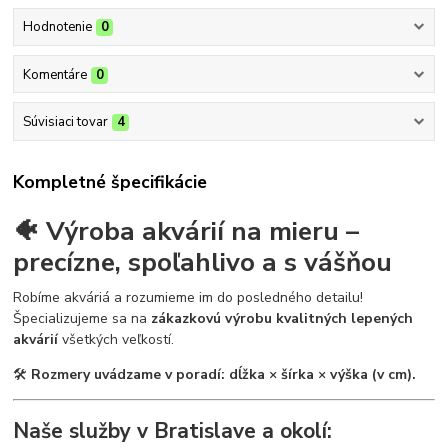
Hodnotenie
0
Komentáre
0
Súvisiaci tovar
4
Kompletné špecifikácie
🐠 Výroba akvárií na mieru –
precízne, spoľahlivo a s vášňou
Robíme akváriá a rozumieme im do posledného detailu!
Špecializujeme sa na
zákazkovú výrobu kvalitných lepených
akvárií
všetkých veľkostí.
🛠
Rozmery uvádzame v poradí: dĺžka × šírka × výška (v cm).
Naše služby v Bratislave a okolí: