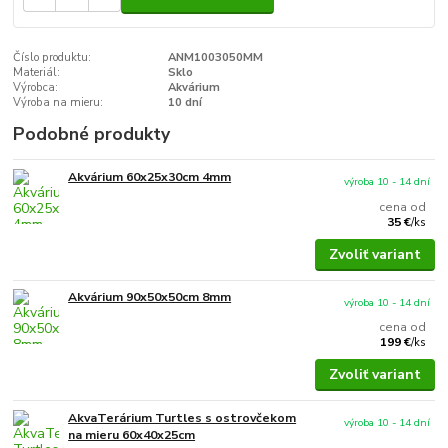
Číslo produktu:
ANM1003050MM
Materiál:
Sklo
Výrobca:
Akvárium
Výroba na mieru:
10 dní
Podobné produkty
Akvárium 60x25x30cm 4mm
výroba 10 - 14 dní
cena od
35 €
/
ks
Zvoliť variant
Akvárium 90x50x50cm 8mm
výroba 10 - 14 dní
cena od
199 €
/
ks
Zvoliť variant
AkvaTerárium Turtles s ostrovčekom
výroba 10 - 14 dní
na mieru 60x40x25cm